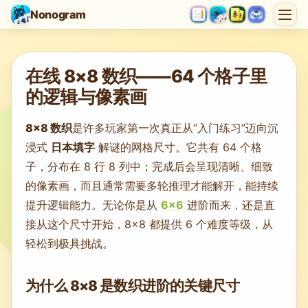
Nonogram
遊戲載入中…
在线 8×8 数织——64 个格子里
的逻辑与像素画
8×8 数织
是许多玩家第一次真正从“入门练习”迈向沉
浸式
日本填字
解谜的网格尺寸。它共有 64 个格
子，分布在 8 行 8 列中；完成后会呈现清晰、细致
的像素画，而且通常需要多轮推理才能解开，能持续
提升逻辑能力。无论你是从
6×6
进阶而来，还是直
接从这个尺寸开始，8×8 都提供 6 个难度等级，从
轻松到极具挑战。
为什么 8×8 是数织进阶的关键尺寸