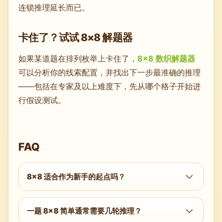
连锁推理延长而已。
卡住了？试试 8×8 解题器
如果某道题在排列枚举上卡住了，
8×8 数织解题器
可以分析你的线索配置，并找出下一步最准确的推理
——包括在专家及以上难度下，先从哪个格子开始进
行假设测试。
FAQ
8×8 适合作为新手的起点吗？
可以，但
5×5 简单
或
6×6 简单
更适合作为起
点，因为它们能在需要同时跟踪的信息更少的情
一题 8×8 简单通常需要几轮推理？