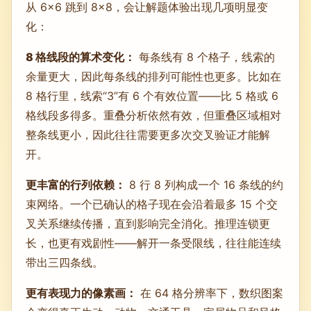
从 6×6 跳到 8×8，会让解题体验出现几项明显变
化：
8 格线段的算术变化：
每条线有 8 个格子，线索的
余量更大，因此每条线的排列可能性也更多。比如在
8 格行里，线索“3”有 6 个有效位置——比 5 格或 6
格线段多得多。重叠分析依然有效，但重叠区域相对
整条线更小，因此往往需要更多次交叉验证才能解
开。
更丰富的行列依赖：
8 行 8 列构成一个 16 条线的约
束网络。一个已确认的格子现在会沿着最多 15 个交
叉关系继续传播，直到影响完全消化。推理连锁更
长，也更有戏剧性——解开一条受限线，往往能连续
带出三四条线。
更有表现力的像素画：
在 64 格分辨率下，数织图案