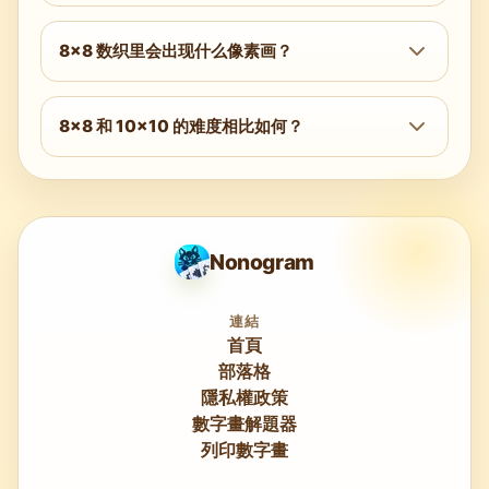
况下，帮助你学习读线索和重叠分析。先完成三
通常需要两到三轮完整的行列扫描。第一轮解决
到五道 5×5 或 6×6 的简单题后，8×8 简单就
高重叠线段；第二轮把结果传播到相邻线段；第
8×8 数织里会出现什么像素画？
会非常容易上手。
三轮（如果需要）则清除剩余歧义。中等及以上
在 64 格分辨率下，图案包括清晰可辨的动物、
难度通常需要四轮或更多。
简单交通工具、食物、物品、符号和风格化角
8×8 和 10×10 的难度相比如何？
色。细节程度明显高于 5×5 或 6×6，因此每次
在相同难度等级下，10×10 更难——更多格子、
完成都更有视觉成就感。
更多线条，以及每条线更大的余量都会增加复杂
度。不过，所需的
技巧
是相同的。掌握 8×8 困
难级别，是挑战 10×10 中等的扎实准备；而
Nonogram
8×8 专家级也能很好地帮助你过渡到 10×10 困
难。
連結
首頁
部落格
隱私權政策
數字畫解題器
列印數字畫