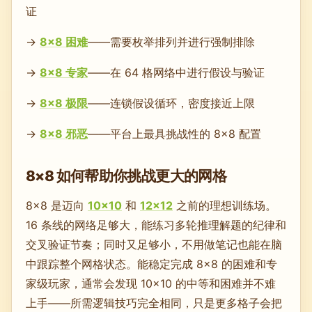
证
→
8×8 困难
——需要枚举排列并进行强制排除
→
8×8 专家
——在 64 格网络中进行假设与验证
→
8×8 极限
——连锁假设循环，密度接近上限
→
8×8 邪恶
——平台上最具挑战性的 8×8 配置
8×8 如何帮助你挑战更大的网格
8×8 是迈向
10×10
和
12×12
之前的理想训练场。
16 条线的网络足够大，能练习多轮推理解题的纪律和
交叉验证节奏；同时又足够小，不用做笔记也能在脑
中跟踪整个网格状态。能稳定完成 8×8 的困难和专
家级玩家，通常会发现 10×10 的中等和困难并不难
上手——所需逻辑技巧完全相同，只是更多格子会把