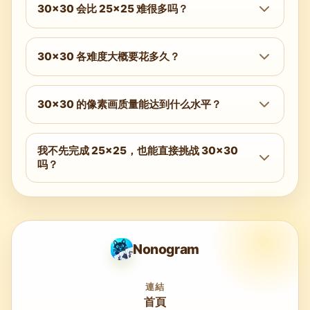
30×30 会比 25×25 难很多吗？
会——而且在每个难度层级都是如此。额外的
275 个格子、10 条线，以及 30 格线段运算，
30×30 各难度大概要花多久？
共同构成了一个比 25×25 明显更难的解题环
Easy：35 到 70 分钟。Medium：70 到 130 分
境。在 Hard 到 Evil 之间，30×30 谜题通常比
钟。Hard：2 到 3 小时。Expert：3 到 5 小
30×30 的像素画质量能达到什么水平？
同级别的 25×25 多花 60% 到 100% 的时间。
时。Extreme：5 到 9 小时。Evil：8 到 15 小
在 900 个格子下，数织像素画达到了任何在线
时，或者分成多次专注会话，持续数天甚至数
我不先完成 25×25，也能直接挑战 30×30
格式中的最高分辨率。30×30 呈现的人像、风
周。
吗？
景和复杂构图，作为独立视觉作品都非常出色
——很多作品的质量几乎可以与专业谜题出版物
在 Easy 难度下可以——技巧是相同的，而且
的插画相媲美。
30 格重叠运算很快就能学会。对于 Medium 及
以上，强烈建议先有
25×25 Medium
或
25×25 Hard
的经验。30×30 Medium 和
Nonogram
Hard 中的 60 条线管理、会话记录要求，以及
更长的解题时段，都会明显受益于 25×25 规模
連結
首頁
下的既有练习。