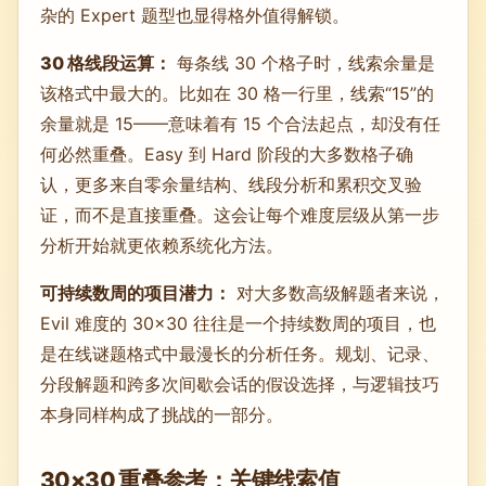
杂的 Expert 题型也显得格外值得解锁。
30 格线段运算：
每条线 30 个格子时，线索余量是
该格式中最大的。比如在 30 格一行里，线索“15”的
余量就是 15——意味着有 15 个合法起点，却没有任
何必然重叠。Easy 到 Hard 阶段的大多数格子确
认，更多来自零余量结构、线段分析和累积交叉验
证，而不是直接重叠。这会让每个难度层级从第一步
分析开始就更依赖系统化方法。
可持续数周的项目潜力：
对大多数高级解题者来说，
Evil 难度的 30×30 往往是一个持续数周的项目，也
是在线谜题格式中最漫长的分析任务。规划、记录、
分段解题和跨多次间歇会话的假设选择，与逻辑技巧
本身同样构成了挑战的一部分。
30×30 重叠参考：关键线索值