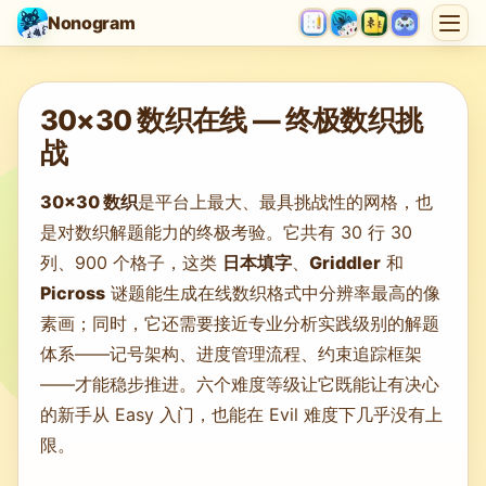
Nonogram
遊戲載入中…
30×30 数织在线 — 终极数织挑
战
30×30 数织
是平台上最大、最具挑战性的网格，也
是对数织解题能力的终极考验。它共有 30 行 30
列、900 个格子，这类
日本填字
、
Griddler
和
Picross
谜题能生成在线数织格式中分辨率最高的像
素画；同时，它还需要接近专业分析实践级别的解题
体系——记号架构、进度管理流程、约束追踪框架
——才能稳步推进。六个难度等级让它既能让有决心
的新手从 Easy 入门，也能在 Evil 难度下几乎没有上
限。