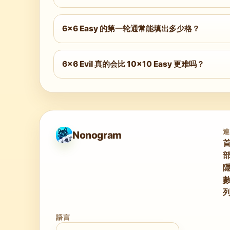
在 36 格的分辨率下，图像会比 5×5 
会立刻带来满足感。
6×6 Easy 的第一轮通常能填出多少格？
在 Easy 难度下，系统地扫描全部 12 条线，
少需要超过两轮完整扫描就能结束。
6×6 Evil 真的会比 10×10 Easy 更难吗？
会。难度等级和网格尺寸是两个独立维度。6×6 
挑战，难度等级比网格尺寸更关键。
Nonogram
語言
選擇語言