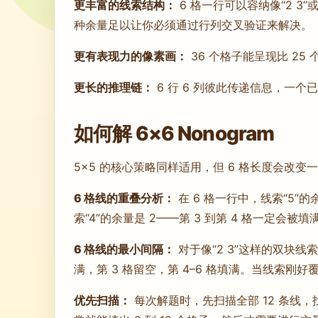
更丰富的线索结构：
6 格一行可以容纳像“2 3
种余量足以让你必须通过行列交叉验证来解决。
更有表现力的像素画：
36 个格子能呈现比 2
更长的推理链：
6 行 6 列彼此传递信息，一
如何解 6×6 Nonogram
5×5 的核心策略同样适用，但 6 格长度会改变
6 格线的重叠分析：
在 6 格一行中，线索“5”
索“4”的余量是 2——第 3 到第 4 格一定会
6 格线的最小间隔：
对于像“2 3”这样的双块线索
满，第 3 格留空，第 4–6 格填满。当线索刚
优先扫描：
每次解题时，先扫描全部 12 条线