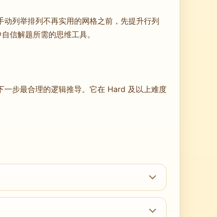
、手动列举排列不再实用的网格之前，先提升行列
中自信解题所需的思维工具。
步最合理的逻辑推导。它在 Hard 及以上难度
的重叠模式。对于已经尝试过几道 5×5 谜题