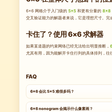
6×6 网格介于入门级的
5×5
和更有分量的
8×8
交叉验证能力的解题者来说，它是理想尺寸。完成 6×
卡住了？使用 6×6 求解器
如果某道题的约束网络已经无法给出明显推断，
尤其有用，因为能解开卡住行列的具体排列，往
FAQ
6×6 会比 5×5 难很多吗？
在相同难度等级下，6×6 会稍微更难一些。多
的新手来说，Easy 级别的 6×6 仍然很容易
6×6 nonogram 会揭示什么像素画？