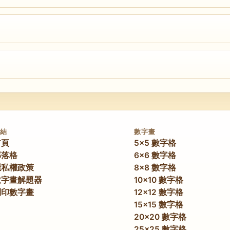
更细致——你会看到可辨认的图标、简单动物、基础物体和风格化角
通常可以先解出 36 个格子中的 20 到 28 个。剩余的格子一般
Evil 谜题可能需要比 10×10 Easy 更高级的逻辑技巧，
連結
數字畫
首頁
5x5 數字格
部落格
6x6 數字格
隱私權政策
8x8 數字格
數字畫解題器
10x10 數字格
列印數字畫
12x12 數字格
15x15 數字格
20x20 數字格
25x25 數字格