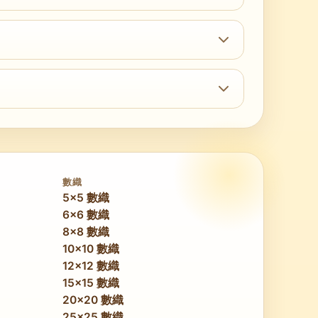
色。像素画的设计本身就很有辨识度，因此揭晓时
会在第二轮交叉验证中完成。Easy 6×6 谜题很
而后者通常只需基础重叠分析即可解出。如果你想要
數織
5x5 數織
6x6 數織
8x8 數織
10x10 數織
12x12 數織
15x15 數織
20x20 數織
25x25 數織