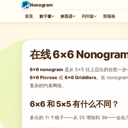
Nonogram
首頁
數字畫
解題器
列印版
部落格
遊戲載入中…
在线 6×6 Nono
6×6 nonogram
是从 5×5 往上迈出的自然一
6×6 Picross
或
6×6 Griddlers
。在 nonog
复杂的约束网络。
6×6 和 5×5 有什么不同？
多出的 11 个格子——从 25 增加到 36——会在