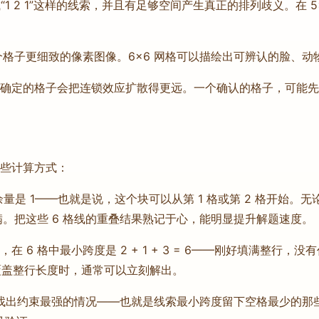
”或“1 2 1”这样的线索，并且有足够空间产生真正的排列歧义。在 
5 个格子更细致的像素图像。6×6 网格可以描绘出可辨认的脸
个已确定的格子会把连锁效应扩散得更远。一个确认的格子，可能
一些计算方式：
的余量是 1——也就是说，这个块可以从第 1 格或第 2 格开始。无
被填满。把这些 6 格线的重叠结果熟记于心，能明显提升解题速度。
，在 6 格中最小跨度是 2 + 1 + 3 = 6——刚好填满整行，
好覆盖整行长度时，通常可以立刻解出。
，找出约束最强的情况——也就是线索最小跨度留下空格最少的那些