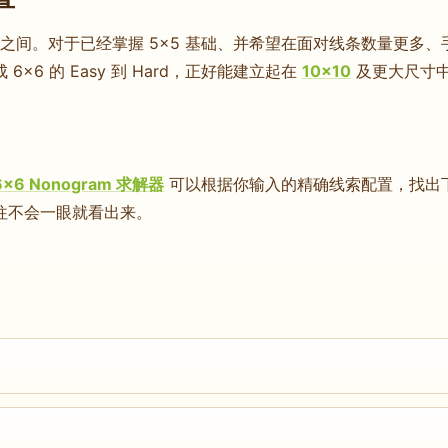
之间。对于已经掌握 5×5 基础、并希望在面对线条数量更多
6 的 Easy 到 Hard，正好能建立起在
10×10
及更大尺寸
6×6 Nonogram 求解器
可以根据你输入的精确线索配置，找出下一
往不会一眼就看出来。
出的一行一列带来了更多行列依赖，而 6 格线的计算也引入了新
上手。