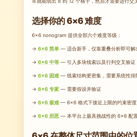
常就能填出 8 到 12 个格子，然后才需要进行交
选择你的 6×6 难度
6×6 nonogram 提供全部六个难度等级：
→
6×6 简单
— 适合新手，仅靠重叠分析即可解
→
6×6 中等
— 引入多块线索以及行列交叉验证
→
6×6 困难
— 线索结构更密集，需要系统性排
→
6×6 专家
— 需要假设并验证
→
6×6 极难
— 6×6 格式下接近上限的约束密度
→
6×6 邪恶
— 本平台上最具挑战性的 6×6 配
6×6 在整体尺寸范围中的位