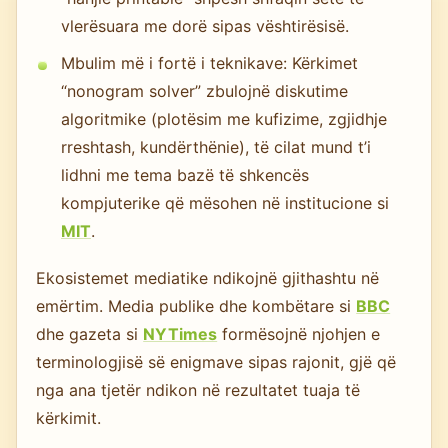
vlerësuara me dorë sipas vështirësisë.
Mbulim më i fortë i teknikave: Kërkimet
“nonogram solver” zbulojnë diskutime
algoritmike (plotësim me kufizime, zgjidhje
rreshtash, kundërthënie), të cilat mund t’i
lidhni me tema bazë të shkencës
kompjuterike që mësohen në institucione si
MIT
.
Ekosistemet mediatike ndikojnë gjithashtu në
emërtim. Media publike dhe kombëtare si
BBC
dhe gazeta si
NYTimes
formësojnë njohjen e
terminologjisë së enigmave sipas rajonit, gjë që
nga ana tjetër ndikon në rezultatet tuaja të
kërkimit.