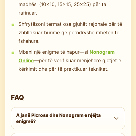
madhësi (10x10, 15x15, 25x25) për ta
rafinuar.
Shfrytëzoni termat ose gjuhët rajonale për të
zhbllokuar burime që përndryshe mbeten të
fshehura.
Mbani një enigmë të hapur—si
Nonogram
Online
—për të verifikuar menjëherë gjetjet e
kërkimit dhe për të praktikuar teknikat.
FAQ
A janë Picross dhe Nonogram e njëjta
enigmë?
Po. Picross është një emër i lidhur me