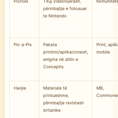
Picross
Tituj videolojërash,
Komunitete
përmbajtje e fokusuar
te Nintendo
Pic-a-Pix
Paketa
Print, apli
printimi/aplikacionesh,
mobile
enigma në stilin e
Conceptis
Hanjie
Materiale të
MB,
printueshme,
Commonwe
përmbajtje revistash
britanike