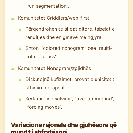
“run segmentation”.
Komunitetet Griddlers/web-first
Përqendrohen te sfidat ditore, tabelat e
renditjes dhe enigmave me ngjyra.
Shtoni “colored nonogram” ose “multi-
color picross”.
Komunitetet Nonogram/zgjidhës
Diskutojnë kufizimet, provat e unicitetit,
kthimin mbrapsht.
Kërkoni “line solving”, “overlap method”,
“forcing moves”.
Variacione rajonale dhe gjuhësore që
mund t’i shfrytëzoni