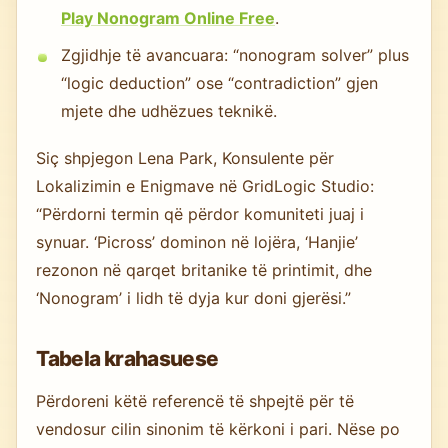
Play Nonogram Online Free
.
Zgjidhje të avancuara: “nonogram solver” plus
“logic deduction” ose “contradiction” gjen
mjete dhe udhëzues teknikë.
Siç shpjegon Lena Park, Konsulente për
Lokalizimin e Enigmave në GridLogic Studio:
“Përdorni termin që përdor komuniteti juaj i
synuar. ‘Picross’ dominon në lojëra, ‘Hanjie’
rezonon në qarqet britanike të printimit, dhe
‘Nonogram’ i lidh të dyja kur doni gjerësi.”
Tabela krahasuese
Përdoreni këtë referencë të shpejtë për të
vendosur cilin sinonim të kërkoni i pari. Nëse po