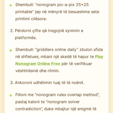
Shembull: “nonogram pic-a-pix 25x25
printable” jep në mënyrë të besueshme sete
printimi cilësore.
Përdorni çifte që tregojnë synimin e
platformës.
Shembull: “griddlers online daily” zbulon sfida
në shfletues; mbani një skedë të hapur te
Play
Nonogram Online Free
për të verifikuar
vështirësinë dhe ritmin.
Ankoroni udhëtimin tuaj të të nxënit.
Filloni me “nonogram rules overlap method”,
pastaj kaloni te “nonogram solver
contradiction”, duke mbajtur një enigmë të