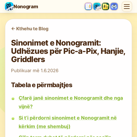
Nonogram
<-
Kthehu te Blog
Sinonimet e Nonogramit:
Udhëzues për Pic-a-Pix, Hanjie,
Griddlers
Publikuar më
1.6.2026
Tabela e përmbajtjes
Çfarë janë sinonimet e Nonogramit dhe nga
vijnë?
Si t’i përdorni sinonimet e Nonogramit në
kërkim (me shembuj)