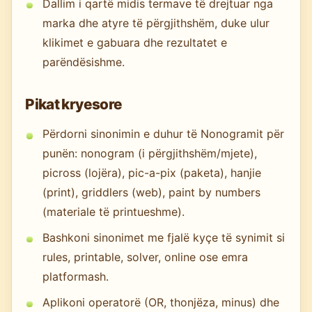
Dallim i qartë midis termave të drejtuar nga
marka dhe atyre të përgjithshëm, duke ulur
klikimet e gabuara dhe rezultatet e
parëndësishme.
Pikat kryesore
Përdorni sinonimin e duhur të Nonogramit për
punën: nonogram (i përgjithshëm/mjete),
picross (lojëra), pic-a-pix (paketa), hanjie
(print), griddlers (web), paint by numbers
(materiale të printueshme).
Bashkoni sinonimet me fjalë kyçe të synimit si
rules, printable, solver, online ose emra
platformash.
Aplikoni operatorë (OR, thonjëza, minus) dhe