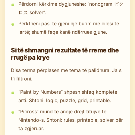
Përdorni kërkime dygjuhëshe: “nonogram ピク
ロス solver”.
Përktheni pasi të gjeni një burim me cilësi të
lartë; shumë faqe kanë ndërrues gjuhe.
Si të shmangni rezultate të rreme dhe
rrugë pa krye
Disa terma përplasen me tema të palidhura. Ja si
t’i filtroni.
“Paint by Numbers” shpesh shfaq komplete
arti. Shtoni: logic, puzzle, grid, printable.
“Picross” mund të anojë drejt titujve të
Nintendo-s. Shtoni: rules, printable, solver për
ta zgjeruar.