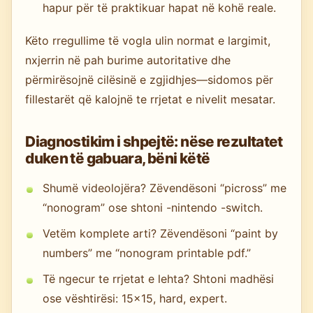
hapur për të praktikuar hapat në kohë reale.
Këto rregullime të vogla ulin normat e largimit,
nxjerrin në pah burime autoritative dhe
përmirësojnë cilësinë e zgjidhjes—sidomos për
fillestarët që kalojnë te rrjetat e nivelit mesatar.
Diagnostikim i shpejtë: nëse rezultatet
duken të gabuara, bëni këtë
Shumë videolojëra? Zëvendësoni “picross” me
“nonogram” ose shtoni -nintendo -switch.
Vetëm komplete arti? Zëvendësoni “paint by
numbers” me “nonogram printable pdf.”
Të ngecur te rrjetat e lehta? Shtoni madhësi
ose vështirësi: 15x15, hard, expert.