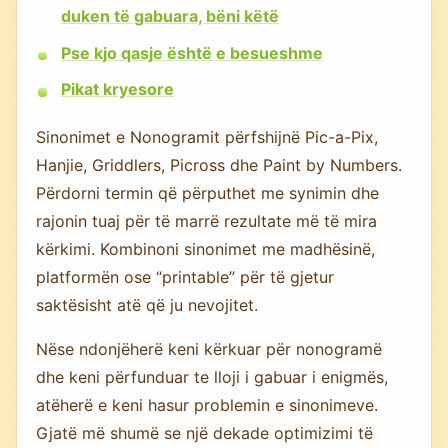
duken të gabuara, bëni këtë
Pse kjo qasje është e besueshme
Pikat kryesore
Sinonimet e Nonogramit përfshijnë Pic-a-Pix,
Hanjie, Griddlers, Picross dhe Paint by Numbers.
Përdorni termin që përputhet me synimin dhe
rajonin tuaj për të marrë rezultate më të mira
kërkimi. Kombinoni sinonimet me madhësinë,
platformën ose “printable” për të gjetur
saktësisht atë që ju nevojitet.
Nëse ndonjëherë keni kërkuar për nonogramë
dhe keni përfunduar te lloji i gabuar i enigmës,
atëherë e keni hasur problemin e sinonimeve.
Gjatë më shumë se një dekade optimizimi të