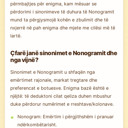
përmbajtjes për enigma, kam mësuar se
përdorimi i sinonimeve të duhura të Nonogramit
mund ta përgjysmojë kohën e zbulimit dhe të
nxjerrë në pah enigma dhe mjete me cilësi më të
lartë.
Çfarë janë sinonimet e Nonogramit dhe
nga vijnë?
Sinonimet e Nonogramit u shfaqën nga
emërtimet rajonale, markat tregtare dhe
preferencat e botuesve. Enigma bazë është e
njëjtë: të deduktoni cilat qeliza duhen mbushur
duke përdorur numërimet e rreshtave/kolonave.
Nonogram: Emërtim i përgjithshëm i pranuar
ndërkombëtarisht.