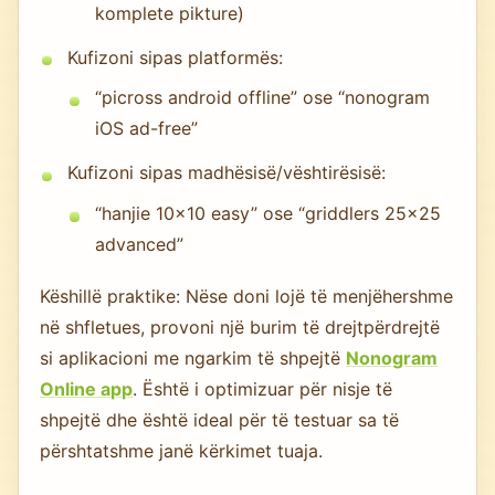
komplete pikture)
Kufizoni sipas platformës:
“picross android offline” ose “nonogram
iOS ad-free”
Kufizoni sipas madhësisë/vështirësisë:
“hanjie 10x10 easy” ose “griddlers 25x25
advanced”
Këshillë praktike: Nëse doni lojë të menjëhershme
në shfletues, provoni një burim të drejtpërdrejtë
si aplikacioni me ngarkim të shpejtë
Nonogram
Online app
. Është i optimizuar për nisje të
shpejtë dhe është ideal për të testuar sa të
përshtatshme janë kërkimet tuaja.