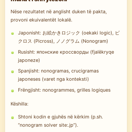
Nëse rezultatet në anglisht duken të pakta,
provoni ekuivalentët lokalë.
Japonisht: お絵かきロジック (oekaki logic), ピ
クロス (Picross), ノノグラム (Nonogram)
Rusisht: японские кроссворды (fjalëkryqe
japoneze)
Spanjisht: nonogramas, crucigramas
japoneses (varet nga konteksti)
Frëngjisht: nonogrammes, grilles logiques
Këshilla:
Shtoni kodin e gjuhës në kërkim (p.sh.
“nonogram solver site:.jp”).