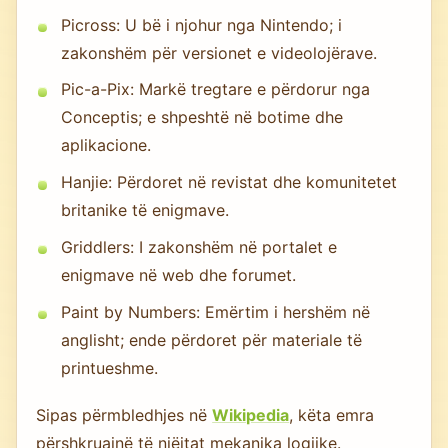
Picross: U bë i njohur nga Nintendo; i
zakonshëm për versionet e videolojërave.
Pic-a-Pix: Markë tregtare e përdorur nga
Conceptis; e shpeshtë në botime dhe
aplikacione.
Hanjie: Përdoret në revistat dhe komunitetet
britanike të enigmave.
Griddlers: I zakonshëm në portalet e
enigmave në web dhe forumet.
Paint by Numbers: Emërtim i hershëm në
anglisht; ende përdoret për materiale të
printueshme.
Sipas përmbledhjes në
Wikipedia
, këta emra
përshkruajnë të njëjtat mekanika logjike.