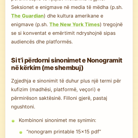
Seksionet e enigmave në media të mëdha (p.sh.
The Guardian
) dhe kultura amerikane e
enigmave (p.sh.
The New York Times
) tregojnë
se si konventat e emërtimit ndryshojnë sipas
audiencës dhe platformës.
Si t’i përdorni sinonimet e Nonogramit
në kërkim (me shembuj)
Zgjedhja e sinonimit të duhur plus një termi për
kufizim (madhësi, platformë, veçori) e
përmirëson saktësinë. Filloni gjerë, pastaj
ngushtoni.
Kombinoni sinonimet me synimin:
“nonogram printable 15x15 pdf”