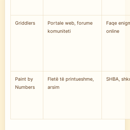
Griddlers
Portale web, forume
Faqe enig
komuniteti
online
Paint by
Fletë të printueshme,
SHBA, shko
Numbers
arsim