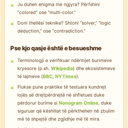
Ju duhen enigma me ngjyra? Përfshini
“colored” ose “multi-color.”
Doni thellësi teknike? Shtoni “solver,” “logic
deduction,” ose “contradiction.”
Pse kjo qasje është e besueshme
Terminologji e verifikuar ndërmjet burimeve
kryesore (p.sh.
Wikipedia
) dhe ekosistemeve
të lajmeve (
BBC
,
NYTimes
).
Flukse pune praktike të testuara kundrejt
lojës së drejtpërdrejtë në shfletues duke
përdorur burime si
Nonogram Online
, duke
siguruar që këshillat të përkthehen në zbulim
më të shpejtë dhe zgjidhje më të mira.