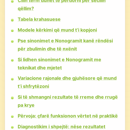
Cilin term duhet të përdorni për secilin
qëllim?
Tabela krahasuese
Modele kërkimi që mund t’i kopjoni
Pse sinonimet e Nonogramit kanë rëndësi
për zbulimin dhe të nxënit
Si lidhen sinonimet e Nonogramit me
teknikat dhe mjetet
Variacione rajonale dhe gjuhësore që mund
t’i shfrytëzoni
Si të shmangni rezultate të rreme dhe rrugë
pa krye
Përvoja: çfarë funksionon vërtet në praktikë
Diagnostikim i shpejtë: nëse rezultatet