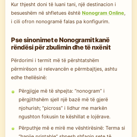
Kur thjesht doni të luani tani, një destinacion i
besueshëm në shfletues është
Nonogram Online
,
i cili ofron nonogramë falas pa konfigurim.
Pse sinonimet e Nonogramit kanë
rëndësi për zbulimin dhe të nxënit
Përdorimi i termit më të përshtatshëm
përmirëson si relevancën e përmbajtjes, ashtu
edhe thellësinë:
Përgjigje më të shpejta: “nonogram” i
përgjithshëm sjell një bazë më të gjerë
njohurish; “picross” i lidhur me markën
ngushton fokusin te këshillat e lojërave.
Përputhje më e mirë me vështirësinë: Terma si
“hanjie printable” shpesh shfaqin sete të