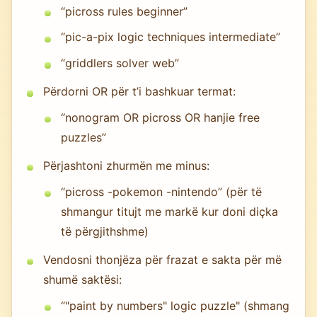
“picross rules beginner”
“pic-a-pix logic techniques intermediate”
“griddlers solver web”
Përdorni OR për t’i bashkuar termat:
“nonogram OR picross OR hanjie free
puzzles”
Përjashtoni zhurmën me minus:
“picross -pokemon -nintendo” (për të
shmangur titujt me markë kur doni diçka
të përgjithshme)
Vendosni thonjëza për frazat e sakta për më
shumë saktësi:
“"paint by numbers" logic puzzle" (shmang