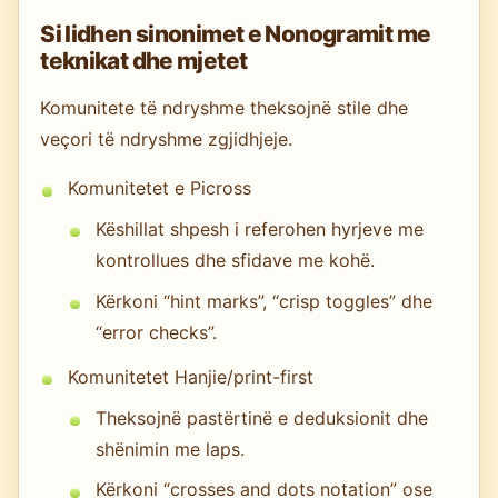
Si lidhen sinonimet e Nonogramit me
teknikat dhe mjetet
Komunitete të ndryshme theksojnë stile dhe
veçori të ndryshme zgjidhjeje.
Komunitetet e Picross
Këshillat shpesh i referohen hyrjeve me
kontrollues dhe sfidave me kohë.
Kërkoni “hint marks”, “crisp toggles” dhe
“error checks”.
Komunitetet Hanjie/print-first
Theksojnë pastërtinë e deduksionit dhe
shënimin me laps.
Kërkoni “crosses and dots notation” ose