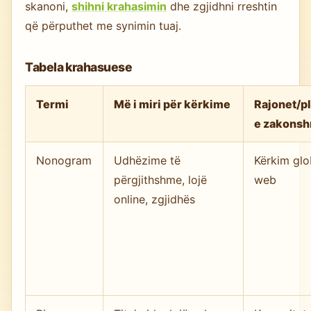
skanoni,
shihni krahasimin
dhe zgjidhni rreshtin
që përputhet me synimin tuaj.
Tabela krahasuese
Termi
Më i miri për kërkime
Rajonet/p
e zakons
Nonogram
Udhëzime të
Kërkim glo
përgjithshme, lojë
web
online, zgjidhës