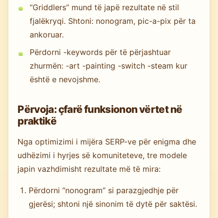
“Griddlers” mund të japë rezultate në stil
fjalëkryqi. Shtoni: nonogram, pic-a-pix për ta
ankoruar.
Përdorni -keywords për të përjashtuar
zhurmën: -art -painting -switch -steam kur
është e nevojshme.
Përvoja: çfarë funksionon vërtet në
praktikë
Nga optimizimi i mijëra SERP-ve për enigma dhe
udhëzimi i hyrjes së komuniteteve, tre modele
japin vazhdimisht rezultate më të mira:
Përdorni “nonogram” si parazgjedhje për
gjerësi; shtoni një sinonim të dytë për saktësi.