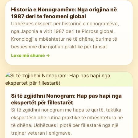
Historia e Nonogramëve: Nga origjina në
1987 deri te fenomeni global
Udhëzues ekspert për historinë e nonogramëve,
nga Japonia e vitit 1987 deri te Picross global.
Kronologji e mbështetur në të dhëna, burime të
besueshme dhe njohuri praktike për fansat.
Lexo më shumë
->
Si të zgjidhni Nonogram: Hap pas hapi nga
ekspertët për fillestarët
Si të zgjidhni nonogram me hapa të qartë, taktika
ekspertësh dhe rutina praktike të mbështetura në
të dhëna. Udhëzues i plotë për fillestarë nga një
trajner veteran i enigmave.