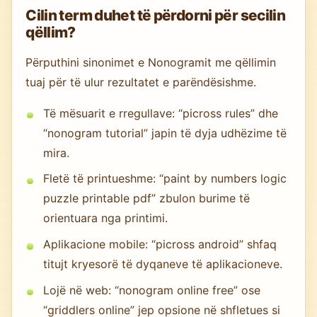
Cilin term duhet të përdorni për secilin
qëllim?
Përputhini sinonimet e Nonogramit me qëllimin
tuaj për të ulur rezultatet e parëndësishme.
Të mësuarit e rregullave: “picross rules” dhe
“nonogram tutorial” japin të dyja udhëzime të
mira.
Fletë të printueshme: “paint by numbers logic
puzzle printable pdf” zbulon burime të
orientuara nga printimi.
Aplikacione mobile: “picross android” shfaq
titujt kryesorë të dyqaneve të aplikacioneve.
Lojë në web: “nonogram online free” ose
“griddlers online” jep opsione në shfletues si