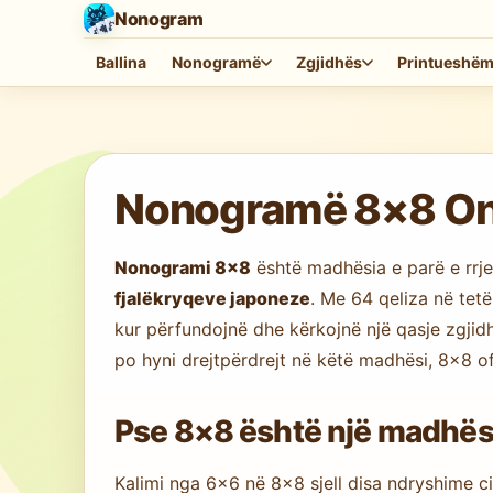
Nonogram
Ballina
Nonogramë
Zgjidhës
Printueshë
Duke ngarkuar lojën…
Nonogramë 8×8 Onli
Nonogrami 8×8
është madhësia e parë e rrjet
fjalëkryqeve japoneze
. Me 64 qeliza në tet
kur përfundojnë dhe kërkojnë një qasje zgjid
po hyni drejtpërdrejt në këtë madhësi, 8×8 of
Pse 8×8 është një madhës
Kalimi nga 6×6 në 8×8 sjell disa ndryshime ci