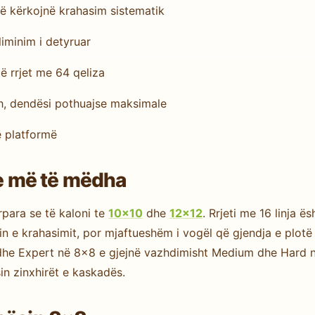
ë kërkojnë krahasim sistematik
iminim i detyruar
ë rrjet me 64 qeliza
sh, dendësi pothuajse maksimale
 platformë
ete më të mëdha
ërpara se të kaloni te
10×10
dhe
12×12
. Rrjeti me 16 linja 
min e krahasimit, por mjaftueshëm i vogël që gjendja e plot
dhe Expert në 8×8 e gjejnë vazhdimisht Medium dhe Hard n
sin zinxhirët e kaskadës.