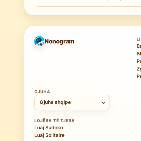
Në të njëjtin nivel vështirësie, 10×10 ësht
e rrisin kompleksitetin. Megjithatë,
teknikat
Expert ju përgatit mirë për 10×10 Hard.
L
Nonogram
B
B
P
Z
P
GJUHA
Zgjidh gjuhën
Gjuha shqipe
LOJËRA TË TJERA
Luaj Sudoku
Luaj Solitaire