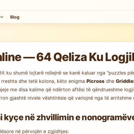
m
Blog
ne — 64 Qeliza Ku Logjik
it ku shumë lojtarë ndiejnë se kanë kaluar nga "puzzles për
ë rreshta dhe tetë kolona, këto enigma
Picross
dhe
Griddle
hjeje me disa kalime që ndërton aftësi të qëndrueshme logj
ron gjashtë nivele vështirësie që variojnë nga të arritshme 
i kyçe në zhvillimin e nonogramëv
lësore në përvojën e zgjidhjes: