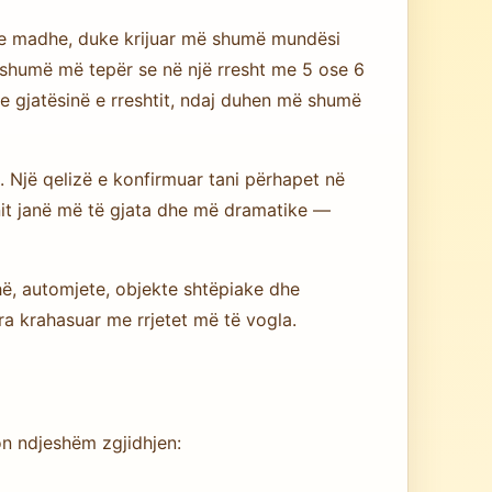
ë e madhe, duke krijuar më shumë mundësi
— shumë më tepër se në një rresht me 5 ose 6
 gjatësinë e rreshtit, ndaj duhen më shumë
a. Një qelizë e konfirmuar tani përhapet në
nit janë më të gjata dhe më dramatike —
ë, automjete, objekte shtëpiake dhe
ra krahasuar me rrjetet më të vogla.
on ndjeshëm zgjidhjen: