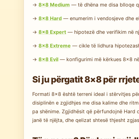
→
8×8 Medium
— të dhëna me disa blloqe q
→
8×8 Hard
— enumerim i vendosjeve dhe el
→
8×8 Expert
— hipotezë dhe verifikim në nj
→
8×8 Extreme
— cikle të lidhura hipoteza
→
8×8 Evil
— konfigurimi më kërkues 8×8 në
Si ju përgatit 8×8 për rrj
Formati 8×8 është terreni ideal i stërvitjes p
disiplinën e zgjidhjes me disa kalime dhe rit
pa shënime. Zgjidhësit që përfundojnë Hard 
janë të njëjta, dhe qelizat shtesë thjesht zgja