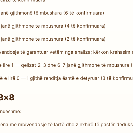
7 janë gjithmonë të mbushura (6 të konfirmuara)
6 janë gjithmonë të mbushura (4 të konfirmuara)
5 janë gjithmonë të mbushura (2 të konfirmuara)
vendosje të garantuar vetëm nga analiza; kërkon krahasim me
ë e lirë 1 — qelizat 2–3 dhe 6–7 janë gjithmonë të mbushura 
ë e lirë 0 — i gjithë renditja është e detyruar (8 të konfirmu
 8×8
ponueshme:
ëna me mbivendosje të lartë dhe zinxhirë të pastër deduks