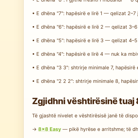
• E dhëna "7": hapësirë e lirë 1 — qelizat 2–
• E dhëna "6": hapësirë e lirë 2 — qelizat 3–
• E dhëna "5": hapësirë e lirë 3 — qelizat 4–
• E dhëna "4": hapësirë e lirë 4 — nuk ka mbi
• E dhëna "3 3": shtrirje minimale 7, hapësir
• E dhëna "2 2 2": shtrirje minimale 8, hapësir
Zgjidhni vështirësinë tuaj
Të gjashtë nivelet e vështirësisë janë të dis
→
8×8 Easy
— pikë hyrëse e arritshme; të dh