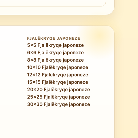
më të mëdha të hapësirës së lirë për rresht
titje e fortë për 10×10 Medium, dhe 8×8
FJALËKRYQE JAPONEZE
5x5 Fjalëkryqe japoneze
6x6 Fjalëkryqe japoneze
8x8 Fjalëkryqe japoneze
10x10 Fjalëkryqe japoneze
12x12 Fjalëkryqe japoneze
15x15 Fjalëkryqe japoneze
20x20 Fjalëkryqe japoneze
25x25 Fjalëkryqe japoneze
30x30 Fjalëkryqe japoneze