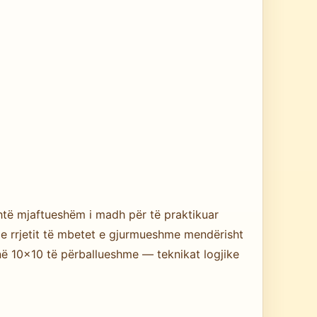
është mjaftueshëm i madh për të praktikuar
ë e rrjetit të mbetet e gjurmueshme mendërisht
ë 10×10 të përballueshme — teknikat logjike