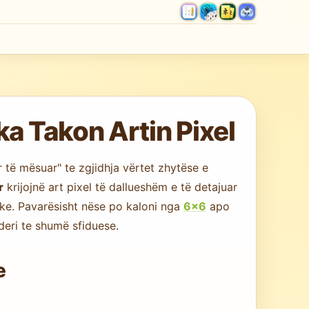
a Takon Artin Pixel
 të mësuar" te zgjidhja vërtet zhytëse e
r
krijojnë art pixel të dallueshëm e të detajuar
ike. Pavarësisht nëse po kaloni nga
6×6
apo
deri te shumë sfiduese.
e