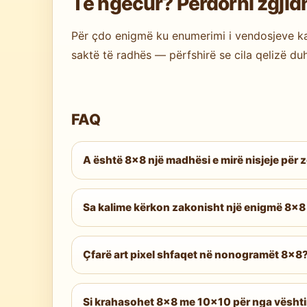
Të ngecur? Përdorni zgjid
Për çdo enigmë ku enumerimi i vendosjeve k
saktë të radhës — përfshirë se cila qelizë du
FAQ
A është 8×8 një madhësi e mirë nisjeje për zg
Mund të jetë — por
5×5 Easy
ose
6×6 Eas
më pak informacion për t’u ndjekur njëkoh
Sa kalime kërkon zakonisht një enigmë 8×8
Dy deri në tre kalime të plota rresht-kolona. 
nevojitet) mbyll çdo paqartësi të mbetur.
Çfarë art pixel shfaqet në nonogramët 8×8
Me rezolucion 64-qelizor, imazhet përfshij
të stilizuara. Niveli i detajit është duksh
Si krahasohet 8×8 me 10×10 për nga vështi