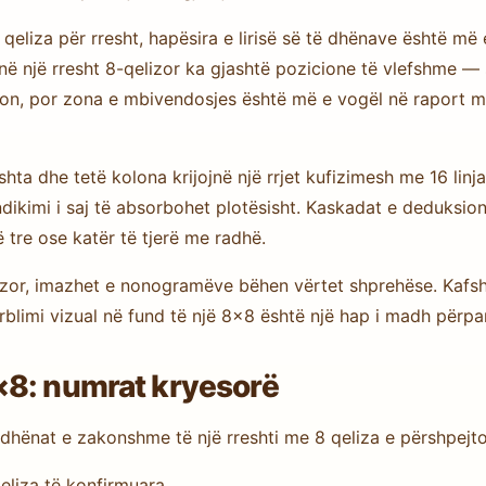
qeliza për rresht, hapësira e lirisë së të dhënave është m
 në një rresht 8-qelizor ka gjashtë pozicione të vlefshme 
non, por zona e mbivendosjes është më e vogël në raport me
shta dhe tetë kolona krijojnë një rrjet kufizimesh me 16 linj
dikimi i saj të absorbohet plotësisht. Kaskadat e deduksio
ë tre ose katër të tjerë me radhë.
zor, imazhet e nonogramëve bëhen vërtet shprehëse. Kafsh
rblimi vizual në fund të një 8×8 është një hap i madh përpa
×8: numrat kryesorë
dhënat e zakonshme të një rreshti me 8 qeliza e përshpejt
qeliza të konfirmuara