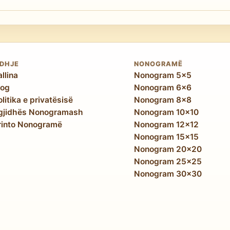
ë më i vështirë — më shumë qeliza, më shumë linja dhe vlera 
e kërkuara janë të njëjta. Zotërimi i 8×8 Hard është përga
IDHJE
NONOGRAMË
allina
Nonogram 5x5
log
Nonogram 6x6
olitika e privatësisë
Nonogram 8x8
gjidhës Nonogramash
Nonogram 10x10
rinto Nonogramë
Nonogram 12x12
Nonogram 15x15
Nonogram 20x20
Nonogram 25x25
Nonogram 30x30