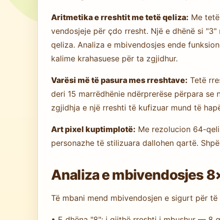
Aritmetika e rreshtit me tetë qeliza:
Me tetë 
vendosjeje për çdo rresht. Një e dhënë si "3"
qeliza. Analiza e mbivendosjes ende funksio
kalime krahasuese për ta zgjidhur.
Varësi më të pasura mes rreshtave:
Tetë rre
deri 15 marrëdhënie ndërprerëse përpara se n
zgjidhja e një rreshti të kufizuar mund të hap
Art pixel kuptimplotë:
Me rezolucion 64-qeli
personazhe të stilizuara dallohen qartë. Shpë
Analiza e mbivendosjes 8
Të mbani mend mbivendosjen e sigurt për të 
• E dhëna "8": i gjithë rreshti i mbushur — 8 