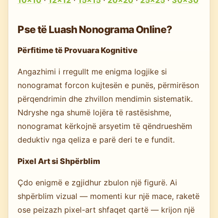
Pse të Luash Nonograma Online?
Përfitime të Provuara Kognitive
Angazhimi i rregullt me enigma logjike si
nonogramat forcon kujtesën e punës, përmirëson
përqendrimin dhe zhvillon mendimin sistematik.
Ndryshe nga shumë lojëra të rastësishme,
nonogramat kërkojnë arsyetim të qëndrueshëm
deduktiv nga qeliza e parë deri te e fundit.
Pixel Art si Shpërblim
Çdo enigmë e zgjidhur zbulon një figurë. Ai
shpërblim vizual — momenti kur një mace, raketë
ose peizazh pixel-art shfaqet qartë — krijon një