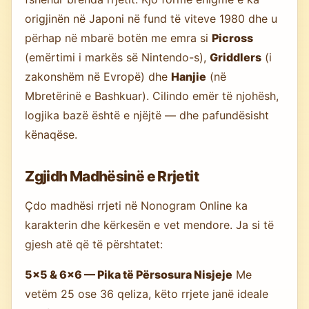
origjinën në Japoni në fund të viteve 1980 dhe u
përhap në mbarë botën me emra si
Picross
(emërtimi i markës së Nintendo-s),
Griddlers
(i
zakonshëm në Evropë) dhe
Hanjie
(në
Mbretërinë e Bashkuar). Cilindo emër të njohësh,
logjika bazë është e njëjtë — dhe pafundësisht
kënaqëse.
Zgjidh Madhësinë e Rrjetit
Çdo madhësi rrjeti në Nonogram Online ka
karakterin dhe kërkesën e vet mendore. Ja si të
gjesh atë që të përshtatet:
5×5 & 6×6 — Pika të Përsosura Nisjeje
Me
vetëm 25 ose 36 qeliza, këto rrjete janë ideale