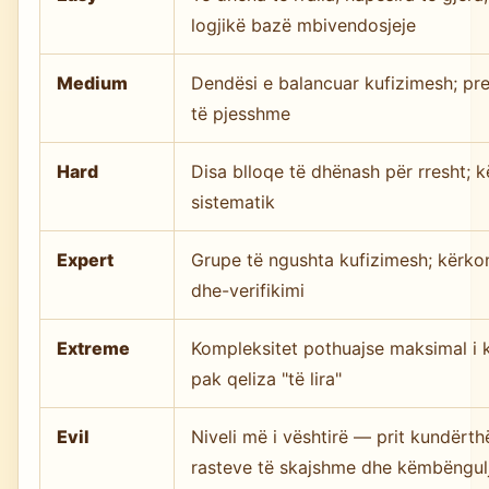
logjikë bazë mbivendosjeje
Medium
Dendësi e balancuar kufizimesh; p
të pjesshme
Hard
Disa blloqe të dhënash për rresht; 
sistematik
Expert
Grupe të ngushta kufizimesh; kërko
dhe-verifikimi
Extreme
Kompleksitet pothuajse maksimal i 
pak qeliza "të lira"
Evil
Niveli më i vështirë — prit kundërthë
rasteve të skajshme dhe këmbëngulj