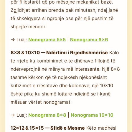
për fillestarët që po mësojnë mekanikat bazë.
Zgjidhjet arrihen brenda pak minutash, ndaj janë
të shkëlqyera si ngrohje ose për një pushim të
shpejtë mendor.
→ Luaj:
Nonograma 5×5
|
Nonograma 6×6
8×8 & 10×10 — Ndërtimi i Rrjedhshmërisë
Kalo
te rrjete ku kombinimet e të dhënave fillojnë të
ndërveprojnë në mënyra më interesante. Një 8×8
tashmë kërkon që të ndjekësh njëkohësisht
kufizimet e rreshtave dhe kolonave; një 10×10
është pika ku shumë lojtarë ndiejnë se i kanë
mësuar vërtet nonogramat.
→ Luaj:
Nonograma 8×8
|
Nonograma 10×10
12×12 & 15×15 — Sfidë e Mesme
Këto madhësi