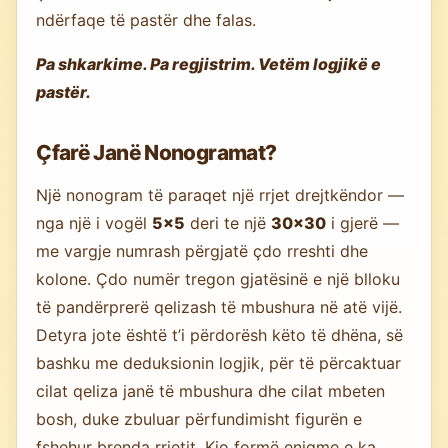
ndërfaqe të pastër dhe falas.
Pa shkarkime. Pa regjistrim. Vetëm logjikë e
pastër.
Çfarë Janë Nonogramat?
Një nonogram të paraqet një rrjet drejtkëndor —
nga një i vogël
5×5
deri te një
30×30
i gjerë —
me vargje numrash përgjatë çdo rreshti dhe
kolone. Çdo numër tregon gjatësinë e një blloku
të pandërprerë qelizash të mbushura në atë vijë.
Detyra jote është t’i përdorësh këto të dhëna, së
bashku me deduksionin logjik, për të përcaktuar
cilat qeliza janë të mbushura dhe cilat mbeten
bosh, duke zbuluar përfundimisht figurën e
fshehur brenda rrjetit. Kjo formë enigme e ka