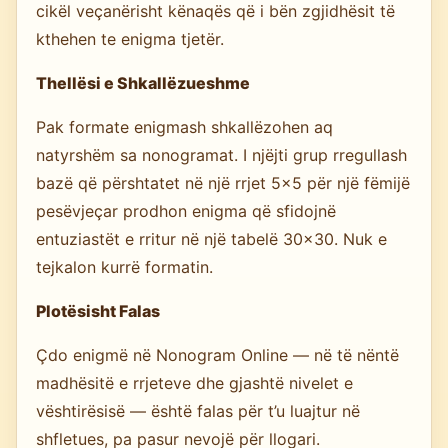
cikël veçanërisht kënaqës që i bën zgjidhësit të
kthehen te enigma tjetër.
Thellësi e Shkallëzueshme
Pak formate enigmash shkallëzohen aq
natyrshëm sa nonogramat. I njëjti grup rregullash
bazë që përshtatet në një rrjet 5×5 për një fëmijë
pesëvjeçar prodhon enigma që sfidojnë
entuziastët e rritur në një tabelë 30×30. Nuk e
tejkalon kurrë formatin.
Plotësisht Falas
Çdo enigmë në Nonogram Online — në të nëntë
madhësitë e rrjeteve dhe gjashtë nivelet e
vështirësisë — është falas për t’u luajtur në
shfletues, pa pasur nevojë për llogari.