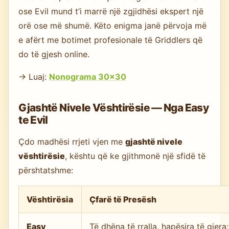
ose Evil mund t’i marrë një zgjidhësi ekspert një
orë ose më shumë. Këto enigma janë përvoja më
e afërt me botimet profesionale të Griddlers që
do të gjesh online.
→ Luaj:
Nonograma 30×30
Gjashtë Nivele Vështirësie — Nga Easy
te Evil
Çdo madhësi rrjeti vjen me
gjashtë nivele
vështirësie
, kështu që ke gjithmonë një sfidë të
përshtatshme:
Vështirësia
Çfarë të Presësh
Easy
Të dhëna të rralla, hapësira të gjera