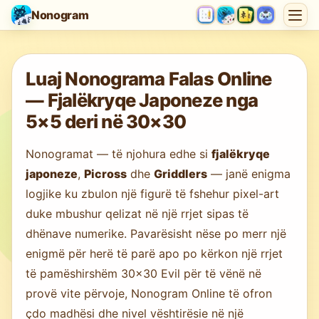
Nonogram
Duke ngarkuar lojën…
Luaj Nonograma Falas Online
— Fjalëkryqe Japoneze nga
5×5 deri në 30×30
Nonogramat — të njohura edhe si
fjalëkryqe
japoneze
,
Picross
dhe
Griddlers
— janë enigma
logjike ku zbulon një figurë të fshehur pixel-art
duke mbushur qelizat në një rrjet sipas të
dhënave numerike. Pavarësisht nëse po merr një
enigmë për herë të parë apo po kërkon një rrjet
të pamëshirshëm 30×30 Evil për të vënë në
provë vite përvoje, Nonogram Online të ofron
çdo madhësi dhe nivel vështirësie në një