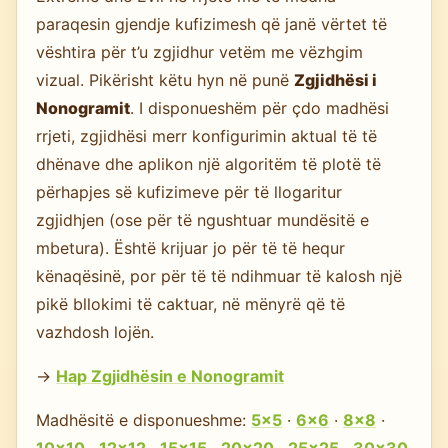
paraqesin gjendje kufizimesh që janë vërtet të
vështira për t’u zgjidhur vetëm me vëzhgim
vizual. Pikërisht këtu hyn në punë
Zgjidhësi i
Nonogramit
. I disponueshëm për çdo madhësi
rrjeti, zgjidhësi merr konfigurimin aktual të të
dhënave dhe aplikon një algoritëm të plotë të
përhapjes së kufizimeve për të llogaritur
zgjidhjen (ose për të ngushtuar mundësitë e
mbetura). Është krijuar jo për të të hequr
kënaqësinë, por për të të ndihmuar të kalosh një
pikë bllokimi të caktuar, në mënyrë që të
vazhdosh lojën.
→
Hap Zgjidhësin e Nonogramit
Madhësitë e disponueshme:
5×5
·
6×6
·
8×8
·
10×10
·
12×12
·
15×15
·
20×20
·
25×25
·
30×30