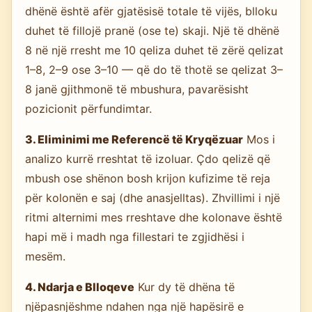
dhënë është afër gjatësisë totale të vijës, blloku
duhet të fillojë pranë (ose te) skaji. Një të dhënë
8 në një rresht me 10 qeliza duhet të zërë qelizat
1–8, 2–9 ose 3–10 — që do të thotë se qelizat 3–
8 janë gjithmonë të mbushura, pavarësisht
pozicionit përfundimtar.
3. Eliminimi me Referencë të Kryqëzuar
Mos i
analizo kurrë rreshtat të izoluar. Çdo qelizë që
mbush ose shënon bosh krijon kufizime të reja
për kolonën e saj (dhe anasjelltas). Zhvillimi i një
ritmi alternimi mes rreshtave dhe kolonave është
hapi më i madh nga fillestari te zgjidhësi i
mesëm.
4. Ndarja e Blloqeve
Kur dy të dhëna të
njëpasnjëshme ndahen nga një hapësirë e