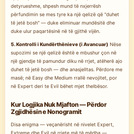
detyrueshme, shpesh mund të nxjerrësh
përfundimin se mes tyre ka një qelizë që "duhet
të jetë bosh" — duke eliminuar mundësitë dhe
duke ulur paqartësinë në të gjithë vijën.
5. Kontrolli i Kundërthënieve (i Avancuar)
Nëse
supozimi se një qelizë është e mbushur çon në
një gjendje të pamundur diku në rrjet, atëherë ajo
duhet të jetë bosh — dhe anasjelltas. Përdore me
masë; në Easy dhe Medium rrallë nevojitet, por
në Expert deri te Evil bëhet mjet thelbësor.
Kur Logjika Nuk Mjafton — Përdor
Zgjidhësin e Nonogramit
Disa enigma — veçanërisht në nivelet Expert,
Extreme dhe Evil në rrjete më të mëdha —