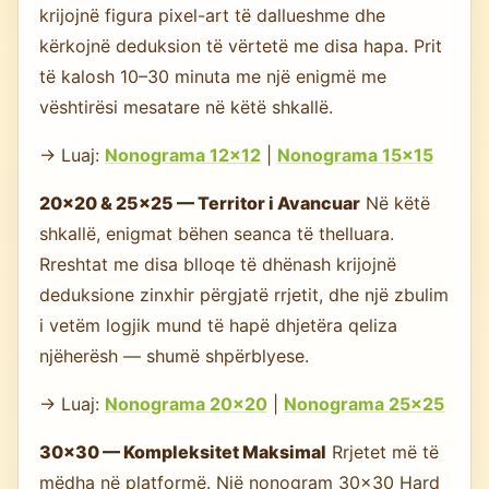
krijojnë figura pixel-art të dallueshme dhe
kërkojnë deduksion të vërtetë me disa hapa. Prit
të kalosh 10–30 minuta me një enigmë me
vështirësi mesatare në këtë shkallë.
→ Luaj:
Nonograma 12×12
|
Nonograma 15×15
20×20 & 25×25 — Territor i Avancuar
Në këtë
shkallë, enigmat bëhen seanca të thelluara.
Rreshtat me disa blloqe të dhënash krijojnë
deduksione zinxhir përgjatë rrjetit, dhe një zbulim
i vetëm logjik mund të hapë dhjetëra qeliza
njëherësh — shumë shpërblyese.
→ Luaj:
Nonograma 20×20
|
Nonograma 25×25
30×30 — Kompleksitet Maksimal
Rrjetet më të
mëdha në platformë. Një nonogram 30×30 Hard