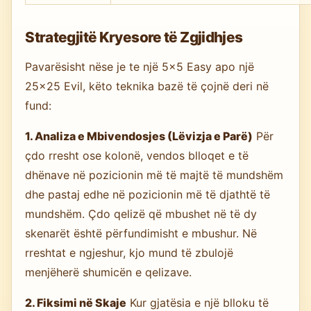
Strategjitë Kryesore të Zgjidhjes
Pavarësisht nëse je te një 5×5 Easy apo një
25×25 Evil, këto teknika bazë të çojnë deri në
fund:
1. Analiza e Mbivendosjes (Lëvizja e Parë)
Për
çdo rresht ose kolonë, vendos blloqet e të
dhënave në pozicionin më të majtë të mundshëm
dhe pastaj edhe në pozicionin më të djathtë të
mundshëm. Çdo qelizë që mbushet në të dy
skenarët është përfundimisht e mbushur. Në
rreshtat e ngjeshur, kjo mund të zbulojë
menjëherë shumicën e qelizave.
2. Fiksimi në Skaje
Kur gjatësia e një blloku të