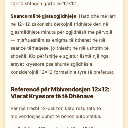
10×10 shfaqen qartë në 12×12.
Seanca më të gjata zgjidhjeje
: Hard dhe më lart
në 12×12 zakonisht kërkojnë tridhjetë deri në
gjashtëdhjetë minuta për zgjidhësit me përvojë
— mjaftueshëm sa enigma të kthehet në një
seancë tërheqëse, jo thjesht në një ushtrim të
shpejtë. Kjo përfshirje e zgjatur është një nga
arsyet kryesore pse shumë zgjidhës e
konsiderojnë 12×12 formatin e tyre të preferuar.
Referencë për Mbivendosjen 12×12:
Vlerat Kryesore të të Dhënave
Për një rresht 12-qelizor, këto rezultate të
mbivendosjes duhet të bëhen automatike: