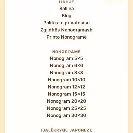
Medium — llogaritja 12-qelizore do të bëhet
LIDHJE
Ballina
shpejt e njohur.
Blog
Politika e privatësisë
Zgjidhës Nonogramash
Printo Nonogramë
NONOGRAMË
Nonogram 5x5
Nonogram 6x6
Nonogram 8x8
Nonogram 10x10
Nonogram 12x12
Nonogram 15x15
Nonogram 20x20
Nonogram 25x25
Nonogram 30x30
FJALËKRYQE JAPONEZE