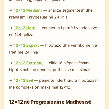
→
12×12 Medium
— analizë segmentesh dhe
krahasim i kryqëzuar në 24 linja
→
12×12 Hard
— enumerim i plotë i vendosjeve
në 144 qeliza
→
12×12 Expert
— hipotezo dhe verifiko në një
rrjet me 24 linja
→
12×12 Extreme
— cikle të njëpasnjëshme
hipotezash me dendësi pothuajse maksimale
→
12×12 Evil
— pemë të ndërthurura hipotezash
me kompleksitet maksimal 12×12
12×12 në Progresionin e Madhësisë