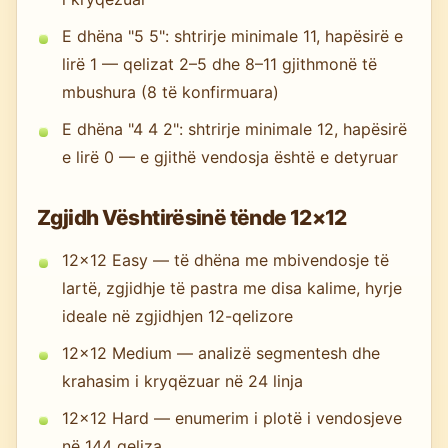
E dhëna "5 5": shtrirje minimale 11, hapësirë e
lirë 1 — qelizat 2–5 dhe 8–11 gjithmonë të
mbushura (8 të konfirmuara)
E dhëna "4 4 2": shtrirje minimale 12, hapësirë
e lirë 0 — e gjithë vendosja është e detyruar
Zgjidh Vështirësinë tënde 12×12
12×12 Easy — të dhëna me mbivendosje të
lartë, zgjidhje të pastra me disa kalime, hyrje
ideale në zgjidhjen 12-qelizore
12×12 Medium — analizë segmentesh dhe
krahasim i kryqëzuar në 24 linja
12×12 Hard — enumerim i plotë i vendosjeve
në 144 qeliza