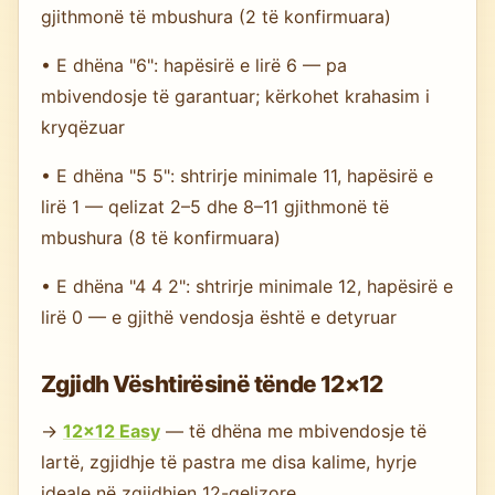
gjithmonë të mbushura (2 të konfirmuara)
• E dhëna "6": hapësirë e lirë 6 — pa
mbivendosje të garantuar; kërkohet krahasim i
kryqëzuar
• E dhëna "5 5": shtrirje minimale 11, hapësirë e
lirë 1 — qelizat 2–5 dhe 8–11 gjithmonë të
mbushura (8 të konfirmuara)
• E dhëna "4 4 2": shtrirje minimale 12, hapësirë e
lirë 0 — e gjithë vendosja është e detyruar
Zgjidh Vështirësinë tënde 12×12
→
12×12 Easy
— të dhëna me mbivendosje të
lartë, zgjidhje të pastra me disa kalime, hyrje
ideale në zgjidhjen 12-qelizore