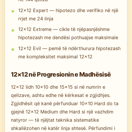
12×12 Expert — hipotezo dhe verifiko në një
rrjet me 24 linja
12×12 Extreme — cikle të njëpasnjëshme
hipotezash me dendësi pothuajse maksimale
12×12 Evil — pemë të ndërthurura hipotezash
me kompleksitet maksimal 12×12
12×12 në Progresionin e Madhësisë
12×12 lidh 10×10 dhe 15×15 si në numrin e
qelizave, ashtu edhe në kërkesat e zgjidhjes.
Zgjidhësit që kanë përfunduar 10×10 Hard do ta
gjejnë 12×12 Medium dhe Hard si një vazhdim
natyror — të njëjtat teknika sistematike
shkallëzohen në katër linja shtesë. Përfundimi i