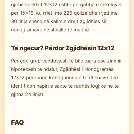
gjithë spektrit 12×12 është përgatitje e shkëlqyer
për 15×15, ku rrjeti me 225 qeliza dhe rrjeti me
30 linja shënojnë kalimin drejt zgjidhjes së
nonogramave në shkallë të madhe.
Të ngecur? Përdor Zgjidhësin 12×12
Për çdo grup vendosjesh të bllokuara ose zinxhir
hipotezash të ndalur, Zgjidhësi i Nonogramës
12×12 përpunon konfigurimin e të dhënave dhe
identifikon hapin e saktë të radhës logjike në të
gjitha 24 linjat.
FAQ