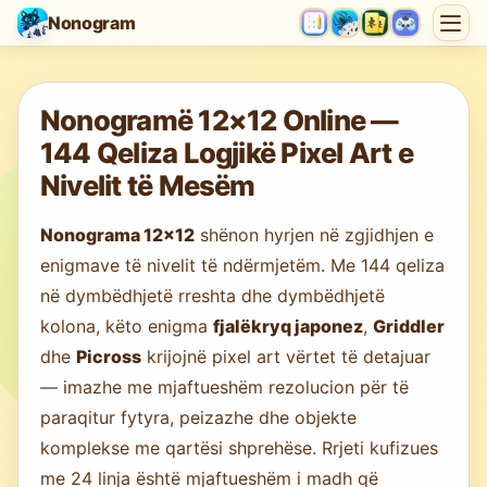
Nonogram
Duke ngarkuar lojën…
Nonogramë 12×12 Online —
144 Qeliza Logjikë Pixel Art e
Nivelit të Mesëm
Nonograma 12×12
shënon hyrjen në zgjidhjen e
enigmave të nivelit të ndërmjetëm. Me 144 qeliza
në dymbëdhjetë rreshta dhe dymbëdhjetë
kolona, këto enigma
fjalëkryq japonez
,
Griddler
dhe
Picross
krijojnë pixel art vërtet të detajuar
— imazhe me mjaftueshëm rezolucion për të
paraqitur fytyra, peizazhe dhe objekte
komplekse me qartësi shprehëse. Rrjeti kufizues
me 24 linja është mjaftueshëm i madh që