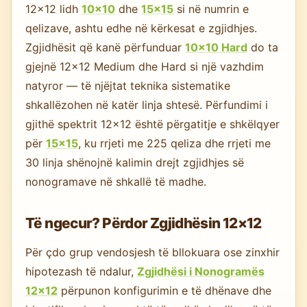
12×12 lidh
10×10
dhe
15×15
si në numrin e
qelizave, ashtu edhe në kërkesat e zgjidhjes.
Zgjidhësit që kanë përfunduar
10×10 Hard
do ta
gjejnë 12×12 Medium dhe Hard si një vazhdim
natyror — të njëjtat teknika sistematike
shkallëzohen në katër linja shtesë. Përfundimi i
gjithë spektrit 12×12 është përgatitje e shkëlqyer
për
15×15
, ku rrjeti me 225 qeliza dhe rrjeti me
30 linja shënojnë kalimin drejt zgjidhjes së
nonogramave në shkallë të madhe.
Të ngecur? Përdor Zgjidhësin 12×12
Për çdo grup vendosjesh të bllokuara ose zinxhir
hipotezash të ndalur,
Zgjidhësi i Nonogramës
12×12
përpunon konfigurimin e të dhënave dhe