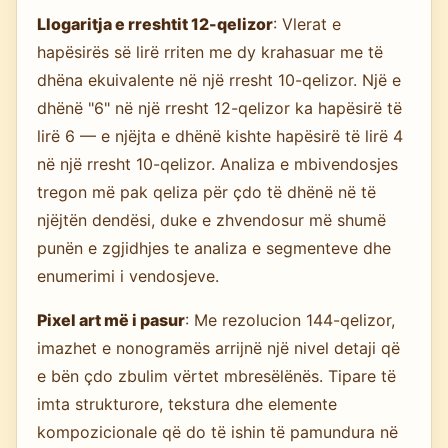
Llogaritja e rreshtit 12-qelizor
: Vlerat e
hapësirës së lirë rriten me dy krahasuar me të
dhëna ekuivalente në një rresht 10-qelizor. Një e
dhënë "6" në një rresht 12-qelizor ka hapësirë të
lirë 6 — e njëjta e dhënë kishte hapësirë të lirë 4
në një rresht 10-qelizor. Analiza e mbivendosjes
tregon më pak qeliza për çdo të dhënë në të
njëjtën dendësi, duke e zhvendosur më shumë
punën e zgjidhjes te analiza e segmenteve dhe
enumerimi i vendosjeve.
Pixel art më i pasur
: Me rezolucion 144-qelizor,
imazhet e nonogramës arrijnë një nivel detaji që
e bën çdo zbulim vërtet mbresëlënës. Tipare të
imta strukturore, tekstura dhe elemente
kompozicionale që do të ishin të pamundura në