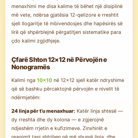
menaxhimi me disa kalime të bëhet një disiplinë
më vete, ndërsa gjatësia 12-qelizore e rreshtit
sjell llogaritje të mbivendosjes dhe hapësirës së
lirë që shpërblejnë përgatitjen sistematike para
çdo kalimi zgjidhjeje.
Çfarë Shton 12×12 në Përvojën e
Nonogramës
Kalimi nga
10×10
në 12×12 sjell katër ndryshime
që së bashku përcaktojnë përvojën e nivelit të
ndërmjetëm:
24 linja për t’u menaxhuar:
Katër linja shtesë —
dy rreshta dhe dy kolona — e zgjerojnë
ndjeshëm rrjetin e kufizimeve. Zinxhirët e
reagimit tani shtrihen në më shumë linja, dhe