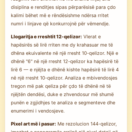
disiplina e renditjes sipas përparësisë para çdo
kalimi bëhet më e rëndësishme ndërsa rritet
numri i linjave që konkurrojnë për vëmendje.
Llogaritja e rreshtit 12-qelizor:
Vlerat e
hapësirës së lirë rriten me dy krahasuar me të
dhëna ekuivalente në një rresht 10-qelizor. Një e
dhënë "6" në një rresht 12-qelizor ka hapësirë të
lirë 6 — e njëjta e dhënë kishte hapësirë të lirë 4
në një rresht 10-qelizor. Analiza e mbivendosjes
tregon më pak qeliza për çdo të dhënë në të
njëjtën dendësi, duke e zhvendosur më shumë
punën e zgjidhjes te analiza e segmenteve dhe
enumerimi i vendosjeve.
Pixel art më i pasur:
Me rezolucion 144-qelizor,
imazhet e nonogramës arrijnë një nivel detaji që