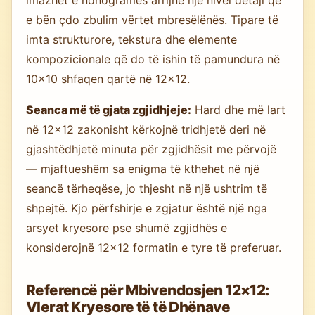
e bën çdo zbulim vërtet mbresëlënës. Tipare të
imta strukturore, tekstura dhe elemente
kompozicionale që do të ishin të pamundura në
10×10 shfaqen qartë në 12×12.
Seanca më të gjata zgjidhjeje:
Hard dhe më lart
në 12×12 zakonisht kërkojnë tridhjetë deri në
gjashtëdhjetë minuta për zgjidhësit me përvojë
— mjaftueshëm sa enigma të kthehet në një
seancë tërheqëse, jo thjesht në një ushtrim të
shpejtë. Kjo përfshirje e zgjatur është një nga
arsyet kryesore pse shumë zgjidhës e
konsiderojnë 12×12 formatin e tyre të preferuar.
Referencë për Mbivendosjen 12×12:
Vlerat Kryesore të të Dhënave