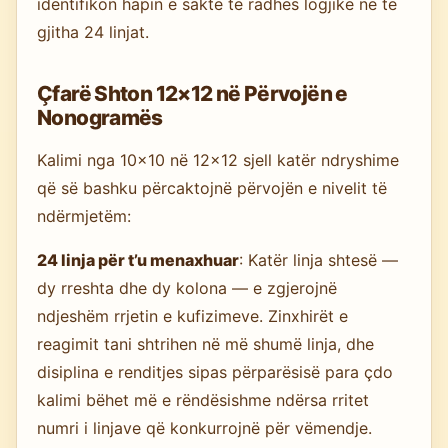
identifikon hapin e saktë të radhës logjike në të
gjitha 24 linjat.
Çfarë Shton 12×12 në Përvojën e
Nonogramës
Kalimi nga 10×10 në 12×12 sjell katër ndryshime
që së bashku përcaktojnë përvojën e nivelit të
ndërmjetëm:
24 linja për t’u menaxhuar
: Katër linja shtesë —
dy rreshta dhe dy kolona — e zgjerojnë
ndjeshëm rrjetin e kufizimeve. Zinxhirët e
reagimit tani shtrihen në më shumë linja, dhe
disiplina e renditjes sipas përparësisë para çdo
kalimi bëhet më e rëndësishme ndërsa rritet
numri i linjave që konkurrojnë për vëmendje.