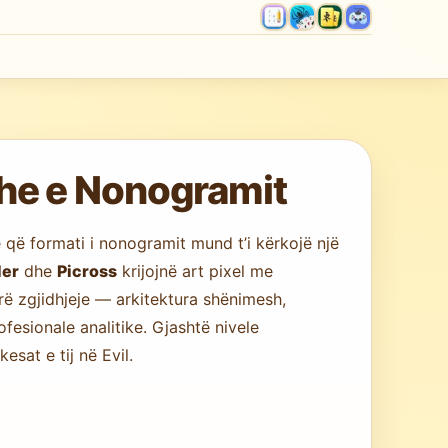
he e Nonogramit
 që formati i nonogramit mund t’i kërkojë një
ler
dhe
Picross
krijojnë art pixel me
rë zgjidhjeje — arkitektura shënimesh,
fesionale analitike. Gjashtë nivele
esat e tij në Evil.