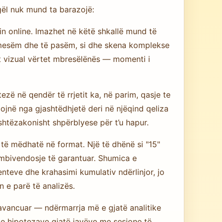
ogël nuk mund ta barazojë:
tin online. Imazhet në këtë shkallë mund të
të mesëm dhe të pasëm, si dhe skena komplekse
 vizual vërtet mbresëlënës — momenti i
ezë në qendër të rrjetit ka, në parim, qasje te
jnë nga gjashtëdhjetë deri në njëqind qeliza
shtëzakonisht shpërblyese për t’u hapur.
ë të mëdhatë në format. Një të dhënë si "15"
 mbivendosje të garantuar. Shumica e
nteve dhe krahasimi kumulativ ndërlinjor, jo
 e parë të analizës.
avancuar — ndërmarrja më e gjatë analitike
 e hipotezave gjatë javëve me sesione të