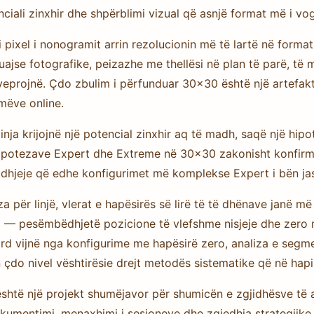
nciali zinxhir dhe shpërblimi vizual që asnjë format më i v
 pixel i nonogramit arrin rezolucionin më të lartë në forma
uajse fotografike, peizazhe me thellësi në plan të parë, 
projnë. Çdo zbulim i përfunduar 30×30 është një artefakt
mëve online.
nja krijojnë një potencial zinxhir aq të madh, saqë një hipot
 hipotezave Expert dhe Extreme në 30×30 zakonisht konfirmo
jidhjeje që edhe konfigurimet më komplekse Expert i bën ja
a për linjë, vlerat e hapësirës së lirë të të dhënave janë m
ë 15 — pesëmbëdhjetë pozicione të vlefshme nisjeje dhe zero
rd vijnë nga konfigurime me hapësirë zero, analiza e segme
 çdo nivel vështirësie drejt metodës sistematike që në hapin
shtë një projekt shumëjavor për shumicën e zgjidhësve të 
dokumentimi, menaxhimi i sesioneve dhe zgjedhja strategjike