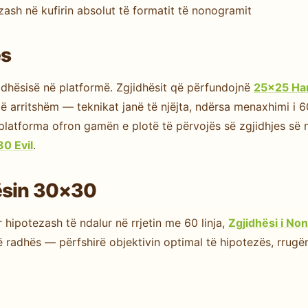
sh në kufirin absolut të formatit të nonogramit
ës
dhësisë në platformë. Zgjidhësit që përfundojnë
25×25 Ha
arritshëm — teknikat janë të njëjta, ndërsa menaxhimi i 60
0, platforma ofron gamën e plotë të përvojës së zgjidhjes 
0 Evil
.
ësin 30×30
r hipotezash të ndalur në rrjetin me 60 linja,
Zgjidhësi i N
ë radhës — përfshirë objektivin optimal të hipotezës, rrug