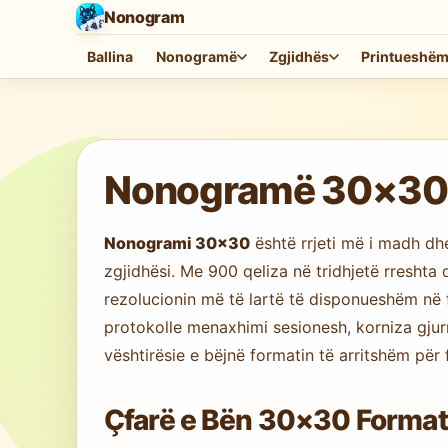
Nonogram
Ballina
Nonogramë
Zgjidhës
Printueshë
Duke ngarkuar lojën…
Nonogramë 30×30 O
Nonogrami 30×30
është rrjeti më i madh dh
zgjidhësi. Me 900 qeliza në tridhjetë rreshta
rezolucionin më të lartë të disponueshëm në f
protokolle menaxhimi sesionesh, korniza gjurm
vështirësie e bëjnë formatin të arritshëm për f
Çfarë e Bën 30×30 Format