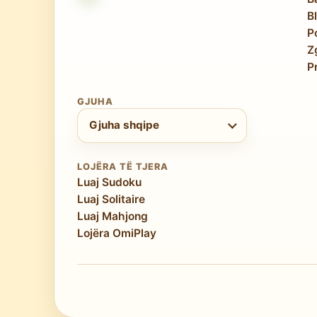
B
P
Z
P
GJUHA
Zgjidh gjuhën
Gjuha shqipe
LOJËRA TË TJERA
Luaj Sudoku
Luaj Solitaire
Luaj Mahjong
Lojëra OmiPlay