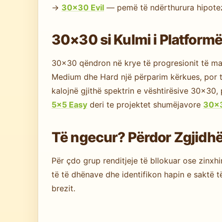
→
30×30 Evil
— pemë të ndërthurura hipoteza
30×30 si Kulmi i Platform
30×30 qëndron në krye të progresionit të ma
Medium dhe Hard një përparim kërkues, por të 
kalojnë gjithë spektrin e vështirësive 30×3
5×5 Easy
deri te projektet shumëjavore
30×3
Të ngecur? Përdor Zgjidh
Për çdo grup renditjeje të bllokuar ose zinxhi
të të dhënave dhe identifikon hapin e saktë t
brezit.