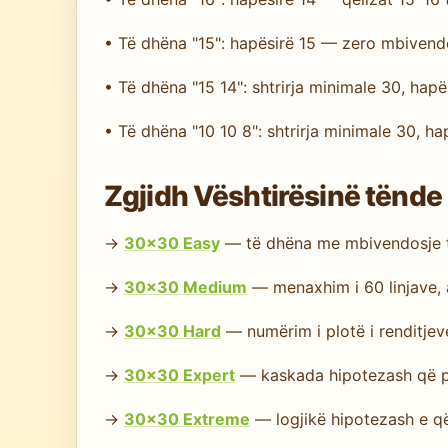
• Të dhëna "15": hapësirë 15 — zero mbivend
• Të dhëna "15 14": shtrirja minimale 30, hapës
• Të dhëna "10 10 8": shtrirja minimale 30, hap
Zgjidh Vështirësinë tënd
→
30×30 Easy
— të dhëna me mbivendosje të
→
30×30 Medium
— menaxhim i 60 linjave, a
→
30×30 Hard
— numërim i plotë i renditjev
→
30×30 Expert
— kaskada hipotezash që për
→
30×30 Extreme
— logjikë hipotezash e q