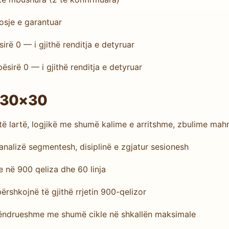
osje e garantuar
irë 0 — i gjithë renditja e detyruar
ësirë 0 — i gjithë renditja e detyruar
e 30×30
 lartë, logjikë me shumë kalime e arritshme, zbulime mah
nalizë segmentesh, disiplinë e zgjatur sesionesh
e në 900 qeliza dhe 60 linja
shkojnë të gjithë rrjetin 900-qelizor
ëndrueshme me shumë cikle në shkallën maksimale