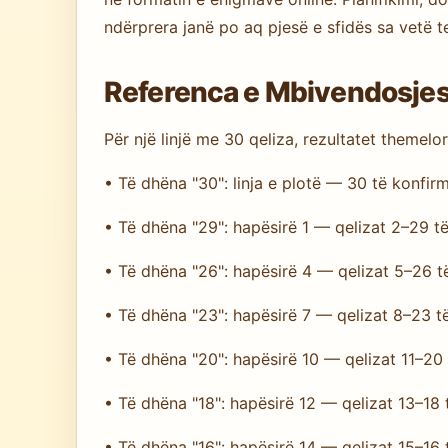
ndërprera janë po aq pjesë e sfidës sa vetë te
Referenca e Mbivendosjes
Për një linjë me 30 qeliza, rezultatet themelo
• Të dhëna "30": linja e plotë — 30 të konfir
• Të dhëna "29": hapësirë 1 — qelizat 2–29 t
• Të dhëna "26": hapësirë 4 — qelizat 5–26 
• Të dhëna "23": hapësirë 7 — qelizat 8–23 t
• Të dhëna "20": hapësirë 10 — qelizat 11–20
• Të dhëna "18": hapësirë 12 — qelizat 13–18
• Të dhëna "16": hapësirë 14 — qelizat 15–16