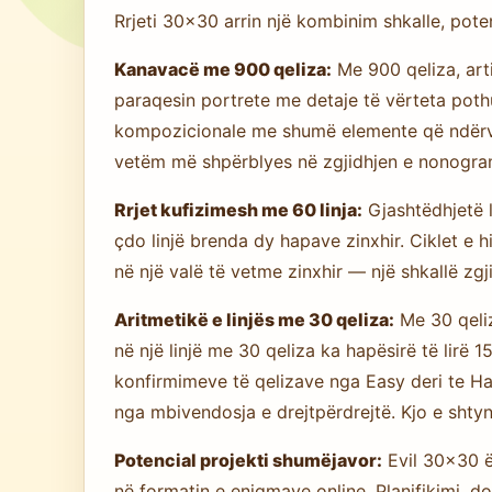
Rrjeti 30×30 arrin një kombinim shkalle, pote
Kanavacë me 900 qeliza:
Me 900 qeliza, arti
paraqesin portrete me detaje të vërteta poth
kompozicionale me shumë elemente që ndërve
vetëm më shpërblyes në zgjidhjen e nonogra
Rrjet kufizimesh me 60 linja:
Gjashtëdhjetë li
çdo linjë brenda dy hapave zinxhir. Ciklet e
në një valë të vetme zinxhir — një shkallë zg
Aritmetikë e linjës me 30 qeliza:
Me 30 qeliz
në një linjë me 30 qeliza ka hapësirë të lir
konfirmimeve të qelizave nga Easy deri te Ha
nga mbivendosja e drejtpërdrejtë. Kjo e shtyn
Potencial projekti shumëjavor:
Evil 30×30 ë
në formatin e enigmave online. Planifikimi, 