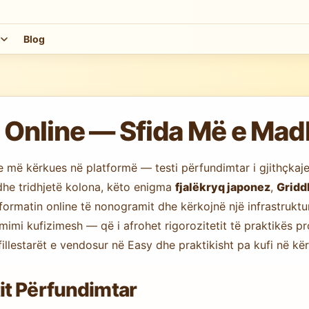
m
Blog
nline — Sfida Më e Mad
e më kërkues në platformë — testi përfundimtar i gjithçkaje
 dhe tridhjetë kolona, këto enigma
fjalëkryq japonez
,
Gridd
ormatin online të nonogramit dhe kërkojnë një infrastruktu
imi kufizimesh — që i afrohet rigorozitetit të praktikës pro
illestarët e vendosur në Easy dhe praktikisht pa kufi në kërk
it Përfundimtar