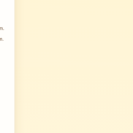
m.
m.
e