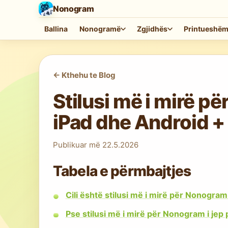
Nonogram
Ballina
Nonogramë
Zgjidhës
Printueshë
<-
Kthehu te Blog
Stilusi më i mirë p
iPad dhe Android +
Publikuar më
22.5.2026
Tabela e përmbajtjes
Cili është stilusi më i mirë për Nonogra
Pse stilusi më i mirë për Nonogram i jep