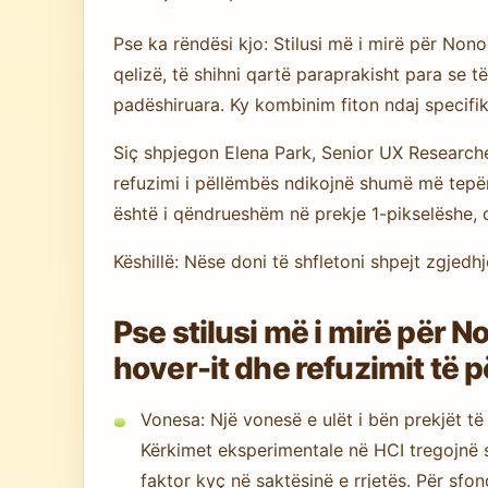
Pse ka rëndësi kjo: Stilusi më i mirë për Non
qelizë, të shihni qartë paraprakisht para se 
padëshiruara. Ky kombinim fiton ndaj specifik
Siç shpjegon Elena Park, Senior UX Researche
refuzimi i pëllëmbës ndikojnë shumë më tepër 
është i qëndrueshëm në prekje 1-pikselëshe, 
Këshillë: Nëse doni të shfletoni shpejt zgjedh
Pse stilusi më i mirë për 
hover-it dhe refuzimit të 
Vonesa: Një vonesë e ulët i bën prekjët t
Kërkimet eksperimentale në HCI tregojnë s
faktor kyç në saktësinë e rrjetës. Për sfon