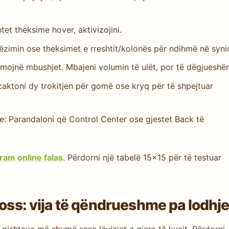
et theksime hover, aktivizojini.
qëzimin ose theksimet e rreshtit/kolonës për ndihmë në syni
firmojnë mbushjet. Mbajeni volumin të ulët, por të dëgjueshë
caktoni dy trokitjen për gomë ose kryq për të shpejtuar
ve: Parandaloni që Control Center ose gjestet Back të
ram online falas
. Përdorni një tabelë 15×15 për të testuar
ross: vija të qëndrueshme pa lodhj