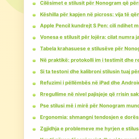
Cilësimet e stilusit për Nonogram që pë
Këshilla për kapjen në picross: vija të 
Apple Pencil kundrejt S Pen: cili ndihet 
Vonesa e stilusit për lojëra: cilat numra
Tabela krahasuese e stilusëve për Non
Në praktikë: protokolli im i testimit dhe r
Si ta testoni dhe kalibroni stilusin tuaj
Refuzimi i pëllëmbës në iPad dhe Android
Rregullime në nivel pajisjeje që rrisin sa
Pse stilusi më i mirë për Nonogram mund 
Ergonomia: shmangni tendosjen e dorës 
Zgjidhja e problemeve me hyrjen e stilus