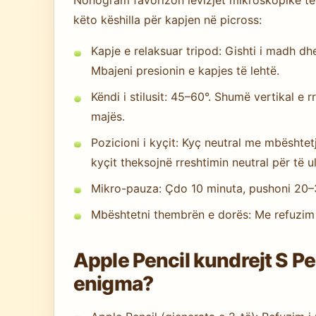
Nonogram favorizon lëvizjet mikroskopike të 
këto këshilla për kapjen në picross:
Kapje e relaksuar tripod: Gishti i madh dhe
Mbajeni presionin e kapjes të lehtë.
Këndi i stilusit: 45–60°. Shumë vertikal e r
majës.
Pozicioni i kyçit: Kyç neutral me mbështe
kyçit theksojnë rreshtimin neutral për të u
Mikro-pauza: Çdo 10 minuta, pushoni 20–
Mbështetni thembrën e dorës: Me refuzim 
Apple Pencil kundrejt S Pen
enigma?