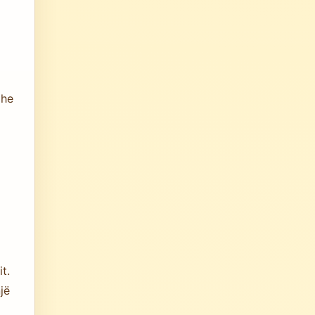
dhe
t.
jë