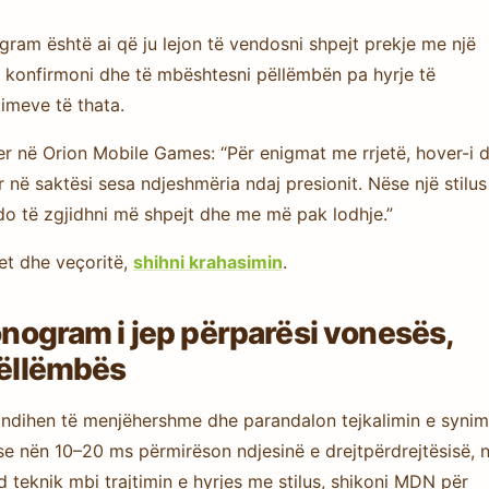
ogram është ai që ju lejon të vendosni shpejt prekje me një
të konfirmoni dhe të mbështesni pëllëmbën pa hyrje të
imeve të thata.
r në Orion Mobile Games: “Për enigmat me rrjetë, hover-i 
në saktësi sesa ndjeshmëria ndaj presionit. Nëse një stilus
do të zgjidhni më shpejt dhe me më pak lodhje.”
jet dhe veçoritë,
shihni krahasimin
.
Nonogram i jep përparësi vonesës,
pëllëmbës
ë ndihen të menjëhershme dhe parandalon tejkalimin e synimi
e nën 10–20 ms përmirëson ndjesinë e drejtpërdrejtësisë, n
d teknik mbi trajtimin e hyrjes me stilus, shikoni MDN për