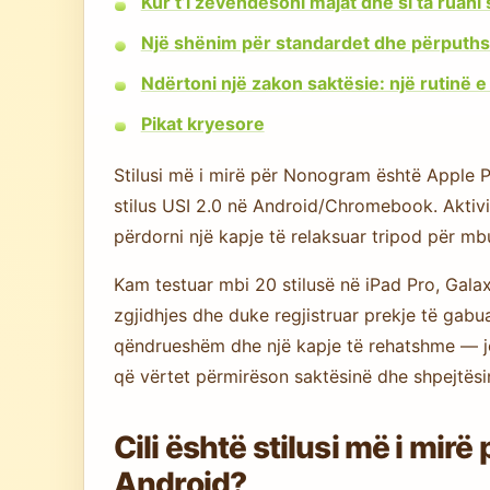
Kur t’i zëvendësoni majat dhe si ta ruani s
Një shënim për standardet dhe përputh
Ndërtoni një zakon saktësie: një rutinë e 
Pikat kryesore
Stilusi më i mirë për Nonogram është Apple P
stilus USI 2.0 në Android/Chromebook. Aktivi
përdorni një kapje të relaksuar tripod për mb
Kam testuar mbi 20 stilusë në iPad Pro, Ga
zgjidhjes dhe duke regjistruar prekje të gab
qëndrueshëm dhe një kapje të rehatshme — jo
që vërtet përmirëson saktësinë dhe shpejtësi
Cili është stilusi më i mir
Android?