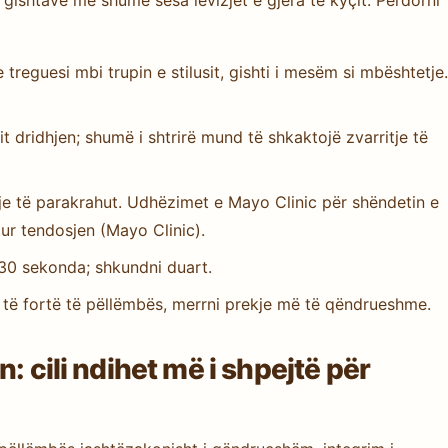
gishtave më shumë sesa lëvizjet e gjera të kyçit. Përdorni
 treguesi mbi trupin e stilusit, gishti i mesëm si mbështetje.
rit dridhjen; shumë i shtrirë mund të shkaktojë zvarritje të
tje të parakrahut. Udhëzimet e Mayo Clinic për shëndetin e
lur tendosjen (Mayo Clinic).
30 sekonda; shkundni duart.
të fortë të pëllëmbës, merrni prekje më të qëndrueshme.
: cili ndihet më i shpejtë për