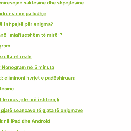
rmirësojnë saktësinë dhe shpejtësinë
qëndrueshme pa lodhje
më i shpejtë për enigma?
 janë “mjaftueshëm të mirë”?
ogram
ezultatet reale
 për Nonogram në 5 minuta
: eliminoni hyrjet e padëshiruara
ktësinë
të mos jetë më i shtrenjti
gjatë seancave të gjata të enigmave
it në iPad dhe Android