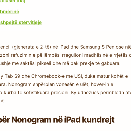
tilusin tuaj
shmërinë
shpejtë stërvitjeje
encil (gjenerata e 2-të) në iPad dhe Samsung S Pen ose nj
zoni refuzimin e pëllëmbës, rregulloni madhësinë e rrjetës 
ushje me saktësi pikseli dhe më pak prekje të gabuara.
laxy Tab S9 dhe Chromebook-e me USI, duke matur kohët e
uara. Nonogram shpërblen vonesën e ulët, hover-in e
 kurba të sofistikuara presioni. Ky udhëzues përmbledh at
në.
ë për Nonogram në iPad kundrejt