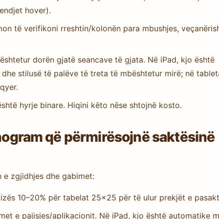
endjet hover).
n të verifikoni rreshtin/kolonën para mbushjes, veçanëris
ështetur dorën gjatë seancave të gjata. Në iPad, kjo është
he stilusë të palëve të treta të mbështetur mirë; në tablet
qyer.
htë hyrje binare. Hiqini këto nëse shtojnë kosto.
Nonogram që përmirësojnë saktësinë
n e zgjidhjes dhe gabimet:
elizës 10–20% për tabelat 25×25 për të ulur prekjët e pasakt
imet e pajisjes/aplikacionit. Në iPad, kjo është automatike 