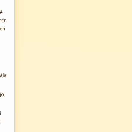
të
për
hen
aja
je
i
i