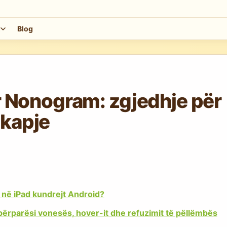
m
Blog
ër Nonogram: zgjedhje për
 kapje
m në iPad kundrejt Android?
 përparësi vonesës, hover-it dhe refuzimit të pëllëmbës