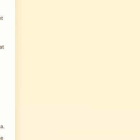
ht
at
a.
me