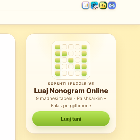
KOPSHTI I PUZZLE-VE
Luaj Nonogram Online
9 madhësi tabele - Pa shkarkim -
Falas përgjithmonë
Luaj tani