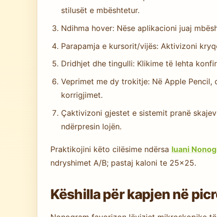
stilusët e mbështetur.
Ndihma hover: Nëse aplikacioni juaj mbësht
Parapamja e kursorit/vijës: Aktivizoni kry
Dridhjet dhe tingulli: Klikime të lehta kon
Veprimet me dy trokitje: Në Apple Pencil, 
korrigjimet.
Çaktivizoni gjestet e sistemit pranë skaje
ndërpresin lojën.
Praktikojini këto cilësime ndërsa
luani Nonog
ndryshimet A/B; pastaj kaloni te 25×25.
Këshilla për kapjen në pic