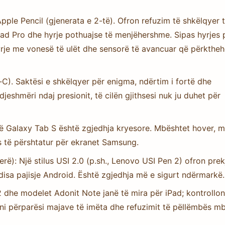
Apple Pencil (gjenerata e 2-të). Ofron refuzim të shkëlqyer 
Pad Pro dhe hyrje pothuajse të menjëhershme. Sipas hyrjes 
yrje me vonesë të ulët dhe sensorë të avancuar që përkthe
‑C). Saktësi e shkëlqyer për enigma, ndërtim i fortë dhe
djeshmëri ndaj presionit, të cilën gjithsesi nuk ju duhet për
ë Galaxy Tab S është zgjedhja kryesore. Mbështet hover, m
s të përshtatur për ekranet Samsung.
): Një stilus USI 2.0 (p.sh., Lenovo USI Pen 2) ofron prek
isa pajisje Android. Është zgjedhja më e sigurt ndërmarkë.
dhe modelet Adonit Note janë të mira për iPad; kontrollon
ini përparësi majave të imëta dhe refuzimit të pëllëmbës mb