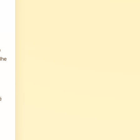
ë
dhe
ë