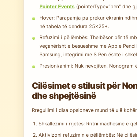
Pointer Events
(pointerType=“pen” dhe gj
Hover: Parapamja pa prekur ekranin ndihmo
në tabela të dendura 25×25+.
Refuzimi i pëllëmbës: Thelbësor për të mb
veçanërisht e besueshme me Apple Pencil d
Samsung, integrimi me S Pen është i shkël
Presioni/animi: Nuk nevojiten. Nonogram ës
Cilësimet e stilusit për 
dhe shpejtësinë
Rregullimi i disa opsioneve mund të ulë kohë
Shkallëzimi i rrjetës: Rritni madhësinë e q
Aktivizoni refuzimin e pëllëmbës: Në cilës