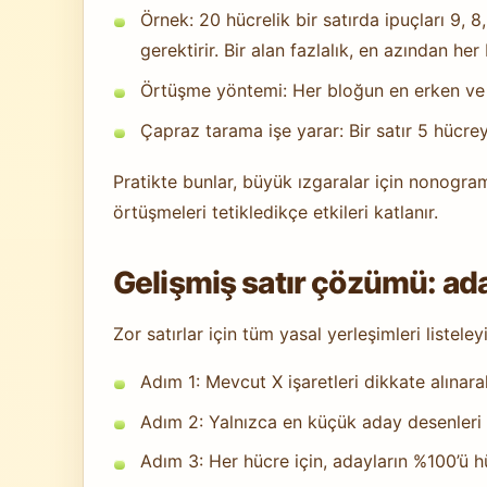
Örnek: 20 hücrelik bir satırda ipuçları 9, 8
gerektirir. Bir alan fazlalık, en azından he
Örtüşme yöntemi: Her bloğun en erken ve e
Çapraz tarama işe yarar: Bir satır 5 hücrey
Pratikte bunlar, büyük ızgaralar için nonogram
örtüşmeleri tetikledikçe etkileri katlanır.
Gelişmiş satır çözümü: ad
Zor satırlar için tüm yasal yerleşimleri listel
Adım 1: Mevcut X işaretleri dikkate alınar
Adım 2: Yalnızca en küçük aday desenleri 
Adım 3: Her hücre için, adayların %100’ü hü