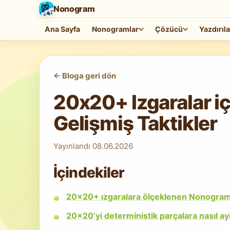
Nonogram
Ana Sayfa
Nonogramlar
Çözücü
Yazdırıla
<-
Bloga geri dön
20x20+ Izgaralar iç
Gelişmiş Taktikler
Yayınlandı
08.06.2026
İçindekiler
20x20+ ızgaralara ölçeklenen Nonogram s
20x20’yi deterministik parçalara nasıl ayı