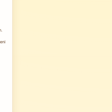
n.
eni