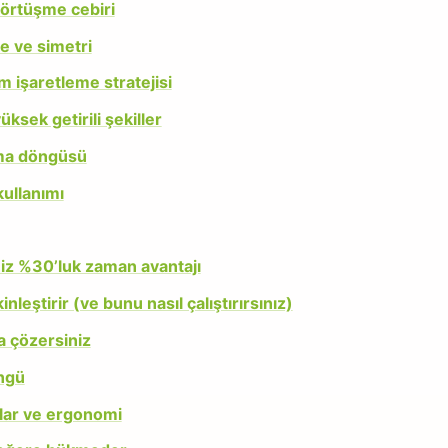
 örtüşme cebiri
te ve simetri
m işaretleme stratejisi
sek getirili şekiller
ama döngüsü
kullanımı
iz %30’luk zaman avantajı
eştirir (ve bunu nasıl çalıştırırsınız)
a çözersiniz
öngü
çlar ve ergonomi