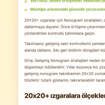
Veri notu: neden örtüşmeler beklenen 
Mantığın arkasındaki güvenilir çerçevele
20x20+ ızgaralar için Nonogram stratejileri, d
dallanmaya dayanır. Önce örtüşme çıkarımların
yönlendirilen kontrollü tahminlere geçin.
Takılırsanız gelişmiş satır kontrollerini yeniden
alanda dallanın. Sıkı geri bildirim döngüleri b
Giriş: Gelişmiş Nonogram stratejileri neden ö
düşünmeyi ödüllendirir. Yıllar boyunca hız çö
gelişmiş nonogram tekniklerinin 20x20 zorluk
titizliktir: tutarlı gösterim, tekrarlanabilir ta
20x20+ ızgaralara ölçekle