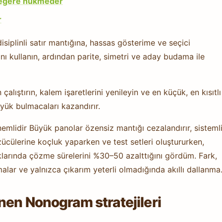
değere hükmeder
r
isiplinli satır mantığına, hassas gösterime ve seçici
ı kullanın, ardından parite, simetri ve aday budama ile
 çalıştırın, kalem işaretlerini yenileyin ve en küçük, en kısıtlı
üyük bulmacaları kazandırır.
nemlidir Büyük panolar özensiz mantığı cezalandırır, sisteml
zücülerine koçluk yaparken ve test setleri oluştururken,
larında çözme sürelerini %30–50 azalttığını gördüm. Fark,
ramalar ve yalnızca çıkarım yeterli olmadığında akıllı dallanma
nen Nonogram stratejileri