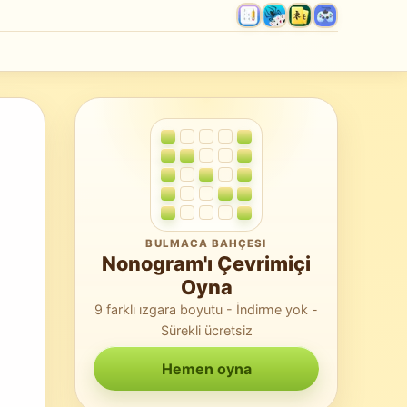
BULMACA BAHÇESI
Nonogram'ı Çevrimiçi
Oyna
9 farklı ızgara boyutu - İndirme yok -
Sürekli ücretsiz
Hemen oyna