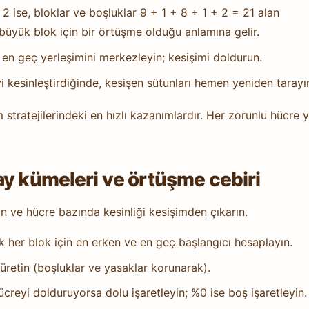
, 2 ise, bloklar ve boşluklar 9 + 1 + 8 + 1 + 2 = 21 alan
r büyük blok için bir örtüşme olduğu anlamına gelir.
n geç yerleşimini merkezleyin; kesişimi doldurun.
i kesinleştirdiğinde, kesişen sütunları hemen yeniden tarayı
 stratejilerindeki en hızlı kazanımlardır. Her zorunlu hücre y
ay kümeleri ve örtüşme cebiri
eyin ve hücre bazında kesinliği kesişimden çıkarın.
ak her blok için en erken ve en geç başlangıcı hesaplayın.
üretin (boşluklar ve yasaklar korunarak).
creyi dolduruyorsa dolu işaretleyin; %0 ise boş işaretleyin.