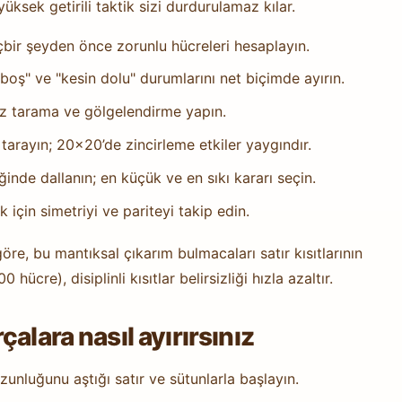
ksek getirili taktik sizi durdurulamaz kılar.
içbir şeyden önce zorunlu hücreleri hesaplayın.
 boş" ve "kesin dolu" durumlarını net biçimde ayırın.
az tarama ve gölgelendirme yapın.
tarayın; 20x20’de zincirleme etkiler yaygındır.
iğinde dallanın; en küçük ve en sıkı kararı seçin.
çin simetriyi ve pariteyi takip edin.
, bu mantıksal çıkarım bulmacaları satır kısıtlarının
ücre), disiplinli kısıtlar belirsizliği hızla azaltır.
alara nasıl ayırırsınız
uzunluğunu aştığı satır ve sütunlarla başlayın.