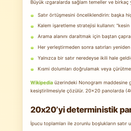
Büyük ızgaralarda sağlam temeller ve birkaç yü
Satır örtüşmesini önceliklendirin: başka h
Kalem işaretleme stratejisi kullanın: "kesin
Arama alanını daraltmak için baştan çapr
Her yerleştirmeden sonra satırları yeniden 
Yalnızca bir satır neredeyse ikili hale geld
Kısmi dolumları doğrulamak veya çürütmek i
Wikipedia
üzerindeki Nonogram maddesine göre
kesiştirilmesiyle çözülür. 20x20 panolarda (400 h
20x20’yi deterministik parç
İpucu toplamları ile zorunlu boşlukların satır 