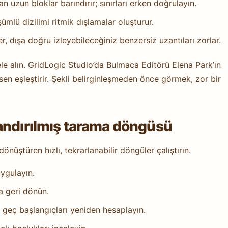
n uzun bloklar barındırır; sınırları erken doğrulayın.
şümlü dizilimi ritmik dışlamalar oluşturur.
r, dışa doğru izleyebileceğiniz benzersiz uzantıları zorlar.
 ele alın. GridLogic Studio’da Bulmaca Editörü Elena Park’ın
en eşleştirir. Şekli belirginleşmeden önce görmek, zor bir
andırılmış tarama döngüsü
nüştüren hızlı, tekrarlanabilir döngüler çalıştırın.
ygulayın.
a geri dönün.
n geç başlangıçları yeniden hesaplayın.