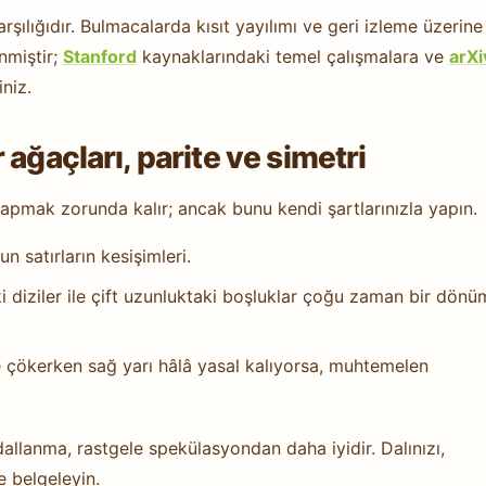
ılığıdır. Bulmacalarda kısıt yayılımı ve geri izleme üzerine
enmiştir;
Stanford
kaynaklarındaki temel çalışmalara ve
arXi
niz.
ağaçları, parite ve simetri
mak zorunda kalır; ancak bunu kendi şartlarınızla yapın.
n satırların kesişimleri.
aki diziler ile çift uzunluktaki boşluklar çoğu zaman bir dönü
le çökerken sağ yarı hâlâ yasal kalıyorsa, muhtemelen
dallanma, rastgele spekülasyondan daha iyidir. Dalınızı,
e belgeleyin.