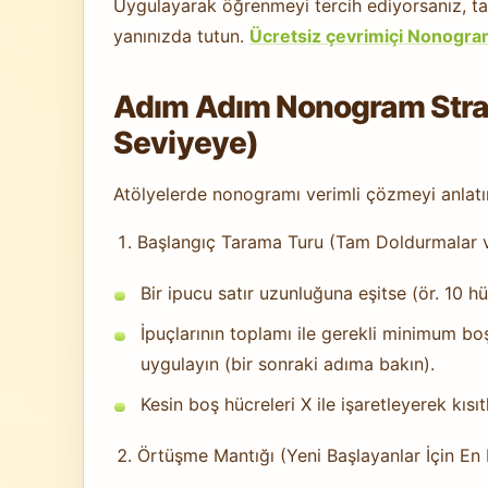
Uygulayarak öğrenmeyi tercih ediyorsanız, tar
yanınızda tutun.
Ücretsiz çevrimiçi Nonogra
Adım Adım Nonogram Strat
Seviyeye)
Atölyelerde nonogramı verimli çözmeyi anlatı
Başlangıç Tarama Turu (Tam Doldurmalar v
Bir ipucu satır uzunluğuna eşitse (ör. 10 hü
İpuçlarının toplamı ile gerekli minimum bo
uygulayın (bir sonraki adıma bakın).
Kesin boş hücreleri X ile işaretleyerek kısıtla
Örtüşme Mantığı (Yeni Başlayanlar İçin En