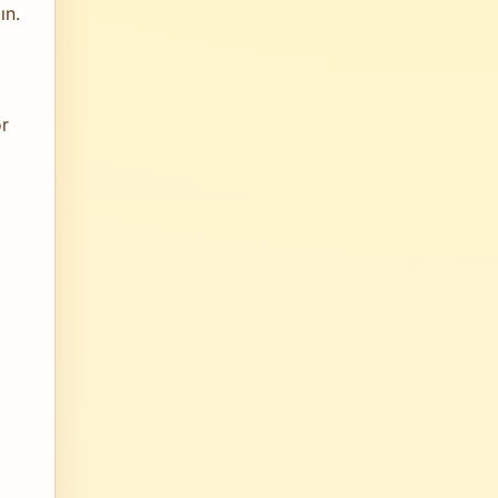
ın.
or