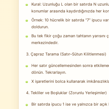
Kural: Uzunluğu L olan bir satırda N uzunl
konumlar arasında kaydırdığınızda her kon
Örnek: 10 hücrelik bir satırda “7” ipucu va
doldurun.
Bu tek fikir çoğu zaman tahtanın yarısını
merkezindedir.
Çapraz Tarama (Satır–Sütun Kilitlenmesi)
Her satır güncellemesinden sonra etkilenen 
dönün. Tekrarlayın.
X işaretlerini bolca kullanarak imkânsızlıkla
Tekliler ve Boşluklar (Zorunlu Yerleşimler)
Bir satırda ipucu 1 ise ve yalnızca bir açı