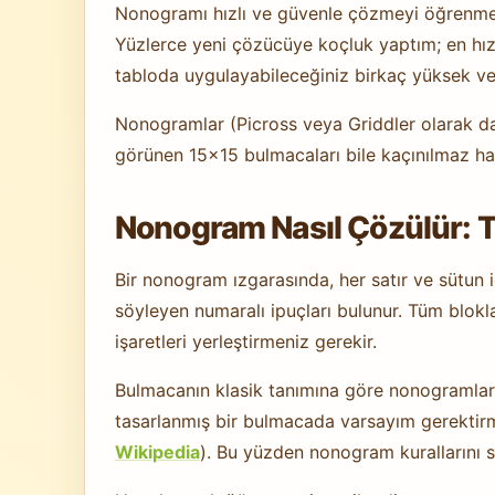
Nonogramı hızlı ve güvenle çözmeyi öğrenmek 
Yüzlerce yeni çözücüye koçluk yaptım; en hızlı
tabloda uygulayabileceğiniz birkaç yüksek veri
Nonogramlar (Picross veya Griddler olarak da bi
görünen 15×15 bulmacaları bile kaçınılmaz haml
Nonogram Nasıl Çözülür: Te
Bir nonogram ızgarasında, her satır ve sütun i
söyleyen numaralı ipuçları bulunur. Tüm blokla
işaretleri yerleştirmeniz gerekir.
Bulmacanın klasik tanımına göre nonogramlar 
tasarlanmış bir bulmacada varsayım gerektirme
Wikipedia
). Bu yüzden nonogram kurallarını 