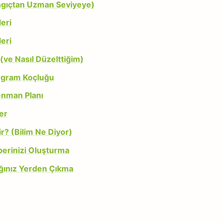
ngıçtan Uzman Seviyeye)
eri
eri
 (ve Nasıl Düzelttiğim)
ogram Koçluğu
enman Planı
er
r? (Bilim Ne Diyor)
erinizi Oluşturma
ğınız Yerden Çıkma