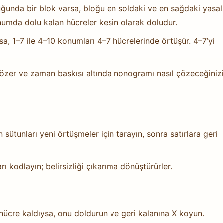
uğunda bir blok varsa, bloğu en soldaki ve en sağdaki yasal
umda dolu kalan hücreler kesin olarak doludur.
rsa, 1–7 ile 4–10 konumları 4–7 hücrelerinde örtüşür. 4–7’yi
 çözer ve zaman baskısı altında nonogramı nasıl çözeceğiniz
sütunları yeni örtüşmeler için tarayın, sonra satırlara geri
rı kodlayın; belirsizliği çıkarıma dönüştürürler.
k hücre kaldıysa, onu doldurun ve geri kalanına X koyun.