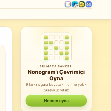
BULMACA BAHÇESI
Nonogram'ı Çevrimiçi
Oyna
9 farklı ızgara boyutu - İndirme yok -
Sürekli ücretsiz
Hemen oyna