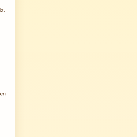
iz.
eri