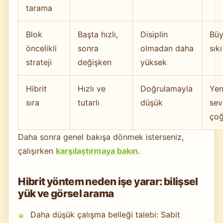
tarama
Blok
Başta hızlı,
Disiplin
Büy
öncelikli
sonra
olmadan daha
sık
strateji
değişken
yüksek
Hibrit
Hızlı ve
Doğrulamayla
Yen
sıra
tutarlı
düşük
sev
ço
Daha sonra genel bakışa dönmek isterseniz,
çalışırken
karşılaştırmaya bakın
.
Hibrit yöntem neden işe yarar: bilişsel
yük ve görsel arama
Daha düşük çalışma belleği talebi: Sabit