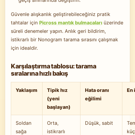
geçiş sınırlarında değiştirin.
Güvenle alışkanlık geliştirebileceğiniz pratik
tahtalar için
Picross mantık bulmacaları
üzerinde
süreli denemeler yapın. Anlık geri bildirim,
istikrarlı bir Nonogram tarama sırasını çalışmak
için idealdir.
Karşılaştırma tablosu: tarama
sıralarına hızlı bakış
Yaklaşım
Tipik hız
Hata oranı
En 
(yeni
eğilimi
başlayan)
Soldan
Orta,
Düşük, sabit
Tem
sağa
istikrarlı
küç