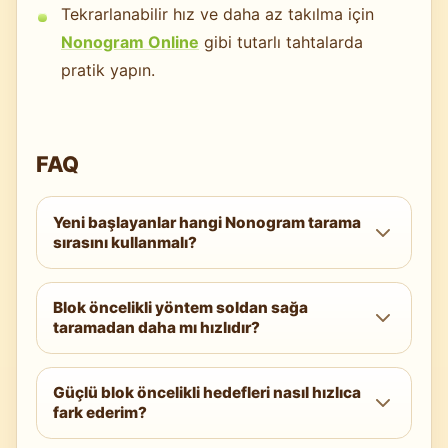
Tekrarlanabilir hız ve daha az takılma için
Nonogram Online
gibi tutarlı tahtalarda
pratik yapın.
FAQ
Yeni başlayanlar hangi Nonogram tarama
sırasını kullanmalı?
Hibrit bir yöntem kullanın: sıkı satırlarda blok
Blok öncelikli yöntem soldan sağa
öncelikli başlayın, ardından geçişler arasında
taramadan daha mı hızlıdır?
doğrulama yaparak tam soldan sağa satır ve
yukarıdan aşağıya sütun taramaları
Blok öncelikli yöntem başta daha hızlıdır
uygulayın.
Güçlü blok öncelikli hedefleri nasıl hızlıca
ama daha risklidir. Yeni başlayanlar genellikle
fark ederim?
hibrit bir yaklaşımda, yapılandırılmış
taramalar ekleyerek en iyi toplam süreyi ve