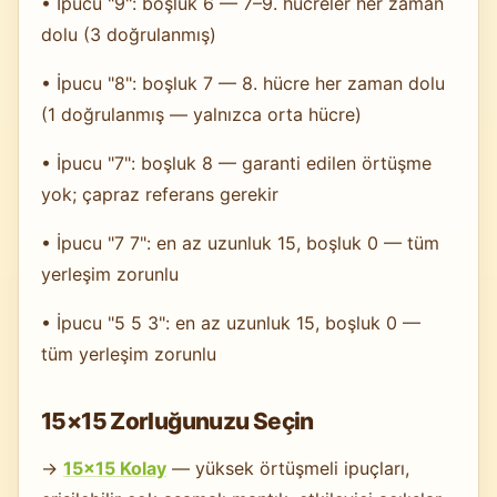
• İpucu "9": boşluk 6 — 7–9. hücreler her zaman
dolu (3 doğrulanmış)
• İpucu "8": boşluk 7 — 8. hücre her zaman dolu
(1 doğrulanmış — yalnızca orta hücre)
• İpucu "7": boşluk 8 — garanti edilen örtüşme
yok; çapraz referans gerekir
• İpucu "7 7": en az uzunluk 15, boşluk 0 — tüm
yerleşim zorunlu
• İpucu "5 5 3": en az uzunluk 15, boşluk 0 —
tüm yerleşim zorunlu
15×15 Zorluğunuzu Seçin
→
15×15 Kolay
— yüksek örtüşmeli ipuçları,