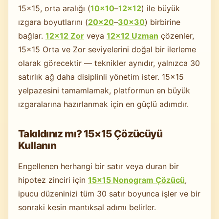
15×15, orta aralığı (
10×10
–
12×12
) ile büyük
ızgara boyutlarını (
20×20
–
30×30
) birbirine
bağlar.
12×12 Zor
veya
12×12 Uzman
çözenler,
15×15 Orta ve Zor seviyelerini doğal bir ilerleme
olarak görecektir — teknikler aynıdır, yalnızca 30
satırlık ağ daha disiplinli yönetim ister. 15×15
yelpazesini tamamlamak, platformun en büyük
ızgaralarına hazırlanmak için en güçlü adımdır.
Takıldınız mı? 15×15 Çözücüyü
Kullanın
Engellenen herhangi bir satır veya duran bir
hipotez zinciri için
15×15 Nonogram Çözücü
,
ipucu düzeninizi tüm 30 satır boyunca işler ve bir
sonraki kesin mantıksal adımı belirler.