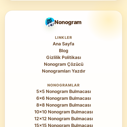
karmaşıklığı sağlar — ön plan/arka plan
erişilebilirdir ve çözüm yaklaşımı küçük
ayrımı, ince doku işleme ve her açılışı küçük
boyutlarla aynıdır. Orta ve üzeri için,
12×12
bir sanat eserini tamamlamak gibi hissettiren
Orta
veya
10×10 Zor
deneyimi önerilir;
Nonogram
etkileyici ayrıntılar.
çünkü bu zorluk seviyelerinde 30 satırlık
yönetim, oturmuş çok aşamalı disiplin
LINKLER
Ana Sayfa
gerektirir.
Blog
Gizlilik Politikası
Nonogram Çözücü
Nonogramları Yazdır
NONOGRAMLAR
5x5 Nonogram Bulmacası
6x6 Nonogram Bulmacası
8x8 Nonogram Bulmacası
10x10 Nonogram Bulmacası
12x12 Nonogram Bulmacası
15x15 Nonogram Bulmacası