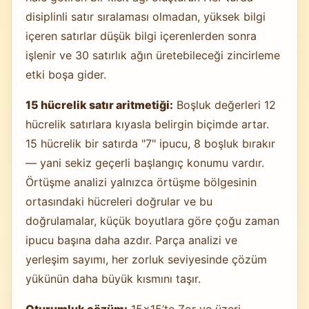
disiplinli satır sıralaması olmadan, yüksek bilgi
içeren satırlar düşük bilgi içerenlerden sonra
işlenir ve 30 satırlık ağın üretebileceği zincirleme
etki boşa gider.
15 hücrelik satır aritmetiği:
Boşluk değerleri 12
hücrelik satırlara kıyasla belirgin biçimde artar.
15 hücrelik bir satırda "7" ipucu, 8 boşluk bırakır
— yani sekiz geçerli başlangıç konumu vardır.
Örtüşme analizi yalnızca örtüşme bölgesinin
ortasındaki hücreleri doğrular ve bu
doğrulamalar, küçük boyutlara göre çoğu zaman
ipucu başına daha azdır. Parça analizi ve
yerleşim sayımı, her zorluk seviyesinde çözüm
yükünün daha büyük kısmını taşır.
Oturumluk çözüm:
15×15’te Zor ve üzeri