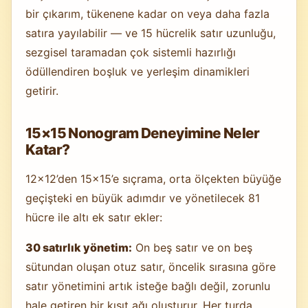
bir çıkarım, tükenene kadar on veya daha fazla
satıra yayılabilir — ve 15 hücrelik satır uzunluğu,
sezgisel taramadan çok sistemli hazırlığı
ödüllendiren boşluk ve yerleşim dinamikleri
getirir.
15×15 Nonogram Deneyimine Neler
Katar?
12×12’den 15×15’e sıçrama, orta ölçekten büyüğe
geçişteki en büyük adımdır ve yönetilecek 81
hücre ile altı ek satır ekler:
30 satırlık yönetim:
On beş satır ve on beş
sütundan oluşan otuz satır, öncelik sırasına göre
satır yönetimini artık isteğe bağlı değil, zorunlu
hale getiren bir kısıt ağı oluşturur. Her turda