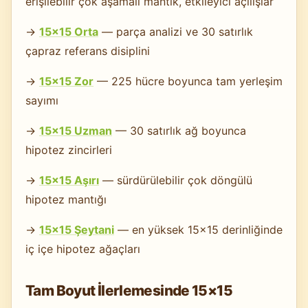
erişilebilir çok aşamalı mantık, etkileyici açılışlar
→
15×15 Orta
— parça analizi ve 30 satırlık
çapraz referans disiplini
→
15×15 Zor
— 225 hücre boyunca tam yerleşim
sayımı
→
15×15 Uzman
— 30 satırlık ağ boyunca
hipotez zincirleri
→
15×15 Aşırı
— sürdürülebilir çok döngülü
hipotez mantığı
→
15×15 Şeytani
— en yüksek 15×15 derinliğinde
iç içe hipotez ağaçları
Tam Boyut İlerlemesinde 15×15