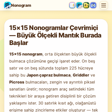
Nonogram
Oyun yükleniyor…
15×15 Nonogramlar Çevrimiçi
— Büyük Ölçekli Mantık Burada
Başlar
15×15 nonogram
, orta ölçekten büyük ölçekli
bulmaca çözümüne geçişi işaret eder. On beş
satır ve on beş sütunda toplam 225 hücreye
sahip bu
Japon çapraz bulmaca
,
Griddler
ve
Picross
bulmacaları, zengin ve ayrıntılı piksel
sanatları üretir; nonogram araç setindeki tüm
teknikleri bir araya getiren disiplinli bir çözüm
yaklaşımı ister. 30 satırlık kısıt ağı, olağanüstü
erişime sahip zincirleme etkiler oluşturur — tek