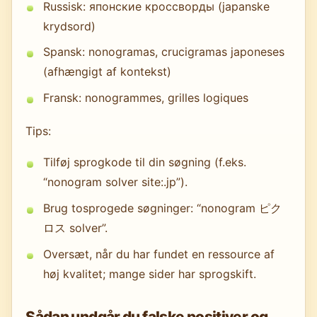
Russisk: японские кроссворды (japanske
krydsord)
Spansk: nonogramas, crucigramas japoneses
(afhængigt af kontekst)
Fransk: nonogrammes, grilles logiques
Tips:
Tilføj sprogkode til din søgning (f.eks.
“nonogram solver site:.jp”).
Brug tosprogede søgninger: “nonogram ピク
ロス solver”.
Oversæt, når du har fundet en ressource af
høj kvalitet; mange sider har sprogskift.
Sådan undgår du falske positiver og