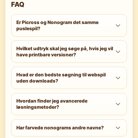
FAQ
Er Picross og Nonogram det samme
puslespil?
Ja. Picross er et brandassocieret navn for
Hvilket udtryk skal jeg søge på, hvis jeg vil
det samme logiske puslespil, som ofte
have printbare versioner?
kaldes et Nonogram. Mekanik og
løsningsmetoder er identiske.
Prøv “paint by numbers logic puzzle
Hvad er den bedste søgning til webspil
printable pdf” eller “hanjie printable.” Tilføj
uden downloads?
størrelser som 10x10 eller 15x15 for bedre
match.
Brug “nonogram online free” eller “griddlers
Hvordan finder jeg avancerede
online.” Browserbaserede sider som
løsningsmetoder?
Nonogram Online lader dig spille med det
samme.
Søg på “nonogram solver” sammen med
termer som “overlap method,”
Har farvede nonograms andre navne?
“contradiction” eller “constraint propagation”