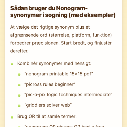
Sådan bruger du Nonogram-
synonymer i søgning (med eksempler)
At vælge det rigtige synonym plus et
afgrænsende ord (størrelse, platform, funktion)
forbedrer præcisionen. Start bredt, og finjustér
derefter.
Kombinér synonymer med hensigt:
“nonogram printable 15x15 pdf”
“picross rules beginner”
“pic-a-pix logic techniques intermediate”
“griddlers solver web”
Brug OR til at samle termer:
“nonogram OR picross OR hanjie free