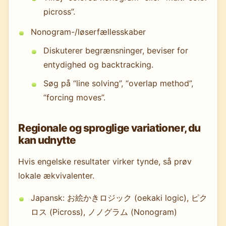
picross”.
Nonogram-/løserfællesskaber
Diskuterer begrænsninger, beviser for
entydighed og backtracking.
Søg på “line solving”, “overlap method”,
“forcing moves”.
Regionale og sproglige variationer, du
kan udnytte
Hvis engelske resultater virker tynde, så prøv
lokale ækvivalenter.
Japansk: お絵かきロジック (oekaki logic), ピク
ロス (Picross), ノノグラム (Nonogram)