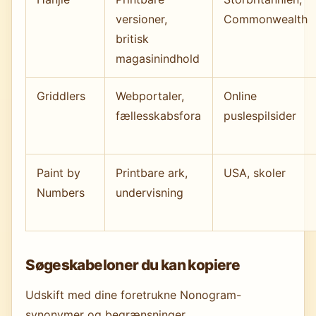
versioner,
Commonwealth
britisk
magasinindhold
Griddlers
Webportaler,
Online
fællesskabsfora
puslespilsider
Paint by
Printbare ark,
USA, skoler
Numbers
undervisning
Søgeskabeloner du kan kopiere
Udskift med dine foretrukne Nonogram-
synonymer og begrænsninger.