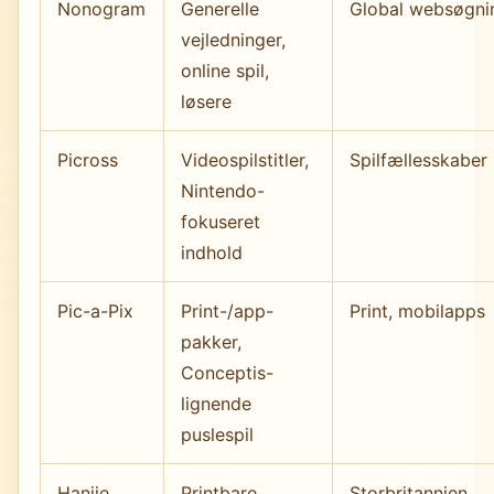
Nonogram
Generelle
Global websøgni
vejledninger,
online spil,
løsere
Picross
Videospilstitler,
Spilfællesskaber
Nintendo-
fokuseret
indhold
Pic-a-Pix
Print-/app-
Print, mobilapps
pakker,
Conceptis-
lignende
puslespil
Hanjie
Printbare
Storbritannien,