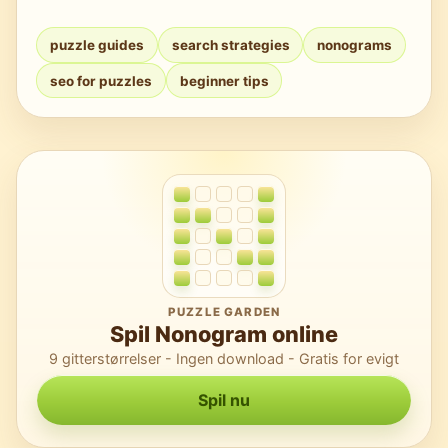
De kaldes ofte “colored nonograms” eller
for at finde tekniske vejledninger og
“multi-color picross.” Tilføj disse beskrivelser
værktøjer.
puzzle guides
search strategies
nonograms
til ethvert synonym for at få mere præcise
seo for puzzles
beginner tips
resultater.
PUZZLE GARDEN
Spil Nonogram online
9 gitterstørrelser - Ingen download - Gratis for evigt
Spil nu