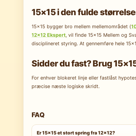
15×15 i den fulde størrels
15×15 bygger bro mellem mellemområdet (
1
12×12 Ekspert
, vil finde 15×15 Mellem og S
disciplineret styring. At gennemføre hele 15×1
Sidder du fast? Brug 15×1
For enhver blokeret linje eller fastlåst hyp
præcise næste logiske skridt.
FAQ
Er 15×15 et stort spring fra 12×12?