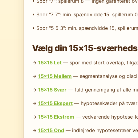
• Spor "7": spillerum 8 — ingen garanteret o
• Spor "7 7": min. spændvidde 15, spillerum 
• Spor "5 5 3": min. spændvidde 15, spilleru
Vælg din 15×15-sværheds
→
15×15 Let
— spor med stort overlap, tilgæn
→
15×15 Mellem
— segmentanalyse og discipl
→
15×15 Svær
— fuld gennemgang af alle mul
→
15×15 Ekspert
— hypotesekæder på tværs 
→
15×15 Ekstrem
— vedvarende hypotese-log
→
15×15 Ond
— indlejrede hypotesetræer v