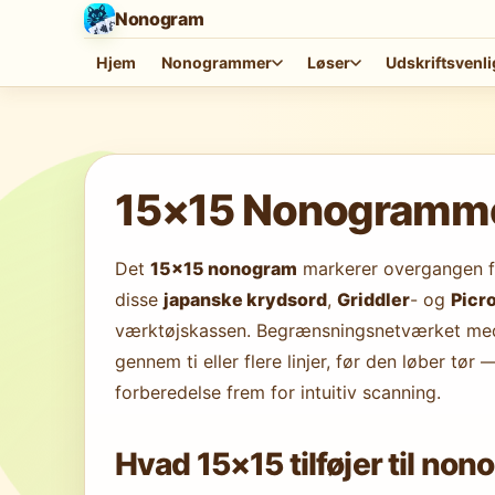
Nonogram
Hjem
Nonogrammer
Løser
Udskriftsvenli
Indlæser spil…
15×15 Nonogrammer
Det
15×15 nonogram
markerer overgangen fr
disse
japanske krydsord
,
Griddler
- og
Picr
værktøjskassen. Begrænsningsnetværket med 
gennem ti eller flere linjer, før den løber t
forberedelse frem for intuitiv scanning.
Hvad 15×15 tilføjer til no