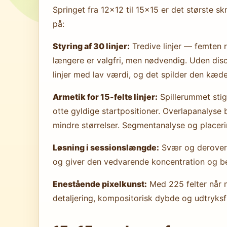
Springet fra 12×12 til 15×15 er det største skr
på:
Styring af 30 linjer:
Tredive linjer — femten 
længere er valgfri, men nødvendig. Uden disc
linjer med lav værdi, og det spilder den kæd
Armetik for 15-felts linjer:
Spillerummet stige
otte gyldige startpositioner. Overlapanalyse 
mindre størrelser. Segmentanalyse og place
Løsning i sessionslængde:
Svær og derover i
og giver den vedvarende koncentration og be
Enestående pixelkunst:
Med 225 felter når n
detaljering, kompositorisk dybde og udtryksfu