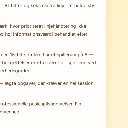
r 81 felter og seks ekstra linjer at holde styr
, hvor prioriteret linjehåndtering ikke
ed høj informationsværdi behandlet efter
 i en 15-felts række har et spillerum på 8 —
e bekræftelser er ofte færre pr. spor end ved
værhedsgrader.
e — ægte opgaver, der kræver en hel session
ofessionelle puslespilsudgivelser. Fin
egivenhed.