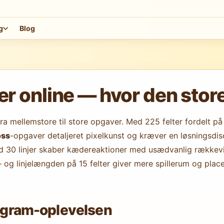
g
Blog
 online — hvor den store
a mellemstore til store opgaver. Med 225 felter fordelt p
oss
-opgaver detaljeret pixelkunst og kræver en løsningsdis
30 linjer skaber kædereaktioner med usædvanlig rækkevidd
ør — og linjelængden på 15 felter giver mere spillerum og p
nogram-oplevelsen