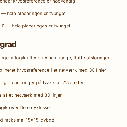
verlap; krydsreference er nødvendig
0 — hele placeringen er tvunget
m 0 — hele placeringen er tvunget
grad
gelig logik i flere gennemgange, flotte afsløringer
ineret krydsreference i et netværk med 30 linjer
ige placeringer på tværs af 225 felter
af et netværk med 30 linjer
ik over flere cyklusser
ed maksimal 15×15-dybde