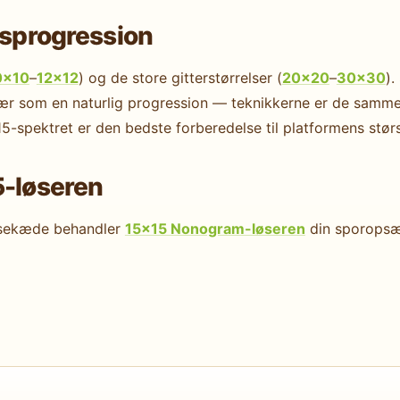
esprogression
0×10
–
12×12
) og de store gitterstørrelser (
20×20
–
30×30
).
vær som en naturlig progression — teknikkerne er de samm
5-spektret er den bedste forberedelse til platformens størst
5-løseren
otesekæde behandler
15×15 Nonogram-løseren
din sporopsæt