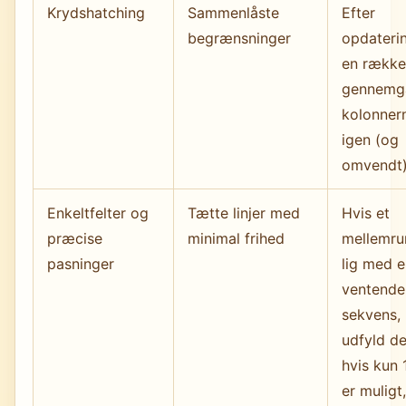
Krydshatching
Sammenlåste
Efter
begrænsninger
opdateri
en række
gennemg
kolonner
igen (og
omvendt
Enkeltfelter og
Tætte linjer med
Hvis et
præcise
minimal frihed
mellemru
pasninger
lig med 
ventende
sekvens,
udfyld de
hvis kun 1
er muligt