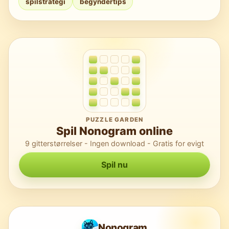
spilstrategi
begyndertips
efter, du er færdig.
PUZZLE GARDEN
Spil Nonogram online
9 gitterstørrelser - Ingen download - Gratis for evigt
Spil nu
Nonogram