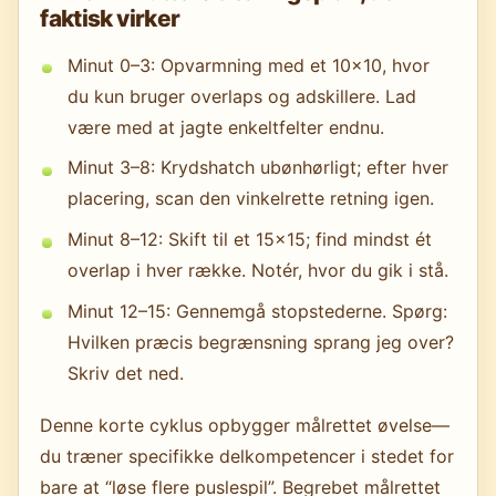
faktisk virker
Minut 0–3: Opvarmning med et 10×10, hvor
du kun bruger overlaps og adskillere. Lad
være med at jagte enkeltfelter endnu.
Minut 3–8: Krydshatch ubønhørligt; efter hver
placering, scan den vinkelrette retning igen.
Minut 8–12: Skift til et 15×15; find mindst ét
overlap i hver række. Notér, hvor du gik i stå.
Minut 12–15: Gennemgå stopstederne. Spørg:
Hvilken præcis begrænsning sprang jeg over?
Skriv det ned.
Denne korte cyklus opbygger målrettet øvelse—
du træner specifikke delkompetencer i stedet for
bare at “løse flere puslespil”. Begrebet målrettet