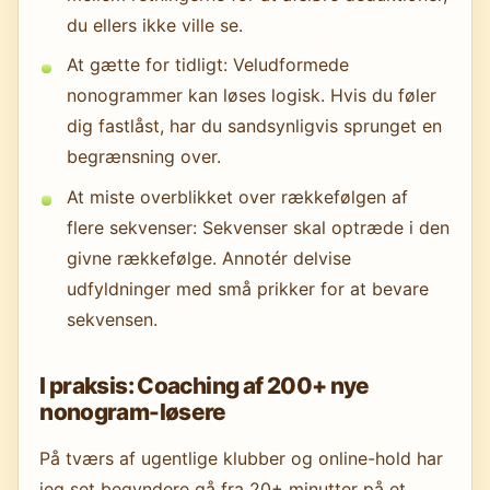
du ellers ikke ville se.
At gætte for tidligt: Veludformede
nonogrammer kan løses logisk. Hvis du føler
dig fastlåst, har du sandsynligvis sprunget en
begrænsning over.
At miste overblikket over rækkefølgen af
flere sekvenser: Sekvenser skal optræde i den
givne rækkefølge. Annotér delvise
udfyldninger med små prikker for at bevare
sekvensen.
I praksis: Coaching af 200+ nye
nonogram-løsere
På tværs af ugentlige klubber og online-hold har
jeg set begyndere gå fra 20+ minutter på et