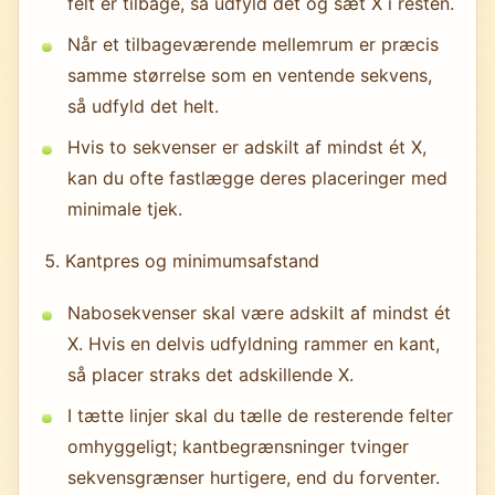
felt er tilbage, så udfyld det og sæt X i resten.
Når et tilbageværende mellemrum er præcis
samme størrelse som en ventende sekvens,
så udfyld det helt.
Hvis to sekvenser er adskilt af mindst ét X,
kan du ofte fastlægge deres placeringer med
minimale tjek.
Kantpres og minimumsafstand
Nabosekvenser skal være adskilt af mindst ét
X. Hvis en delvis udfyldning rammer en kant,
så placer straks det adskillende X.
I tætte linjer skal du tælle de resterende felter
omhyggeligt; kantbegrænsninger tvinger
sekvensgrænser hurtigere, end du forventer.