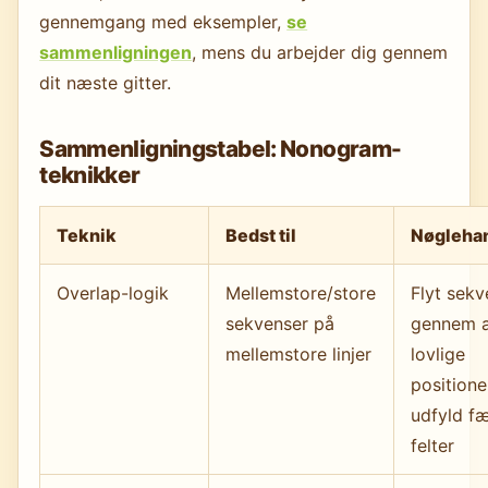
gennemgang med eksempler,
se
sammenligningen
, mens du arbejder dig gennem
dit næste gitter.
Sammenligningstabel: Nonogram-
teknikker
Teknik
Bedst til
Nøgleha
Overlap-logik
Mellemstore/store
Flyt sek
sekvenser på
gennem a
mellemstore linjer
lovlige
positione
udfyld fæ
felter