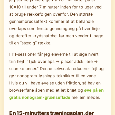
10×10 til under 7 minutter inden for to uger ved
at bruge rækkefølgen ovenfor. Den største
gennembrudseffekt kommer af at behandle
overlaps som første gennemgang på hver linje
og derefter krydshatche, før man vender tilbage
til en “stædig” række.
I 1:1-sessioner får jeg eleverne til at sige hvert
trin højt: “Tjek overlaps → placer adskillere →
scan kolonner.” Denne selvsnak reducerer fejl og
gør nonogram-løsnings-teknikker til en vane.
Hvis du vil have øvelse uden friktion, så hav en
browserfane åben med et let bræt og
øve på en
gratis nonogram-grænseflade
mellem møder.
En 15-minutters træningsplan, der