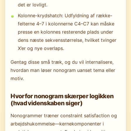
det er lovligt.
Kolonne-krydshatch: Udfyldning af række-
felterne 4–7 i kolonnerne C4–C7 kan måske
presse en kolonnes resterende plads under
dens næste sekvensstørrelse, hvilket tvinger
X’er og nye overlaps.
Gentag disse små træk, og du vil internalisere,
hvordan man løser nonogram uanset tema eller
motiv.
Hvorfor nonogram skærper logikken
(hvad videnskaben siger)
Nonogrammer træner constraint satisfaction og
arbejdshukommelse—kernekomponenter i