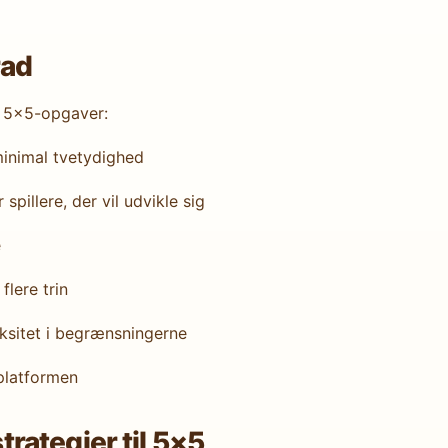
rad
r 5×5-opgaver:
nimal tvetydighed
pillere, der vil udvikle sig
e
lere trin
itet i begrænsningerne
latformen
ategier til 5×5