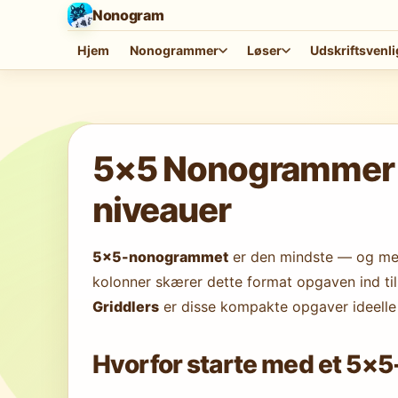
Nonogram
Hjem
Nonogrammer
Løser
Udskriftsvenli
Indlæser spil…
5×5 Nonogrammer on
niveauer
5×5-nonogrammet
er den mindste — og mest
kolonner skærer dette format opgaven ind til
Griddlers
er disse kompakte opgaver ideelle 
Hvorfor starte med et 5×5