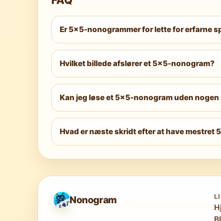
Er 5×5-nonogrammer for lette for erfarne sp
Ikke nødvendigvis. Let og Mellem er begy
inden for kun 25 felter. Øvede spillere brug
Hvilket billede afslører et 5×5-nonogram?
Ved 5×5 opløsning er det afslørede billede 
Pixelkunsten er bevidst ikonisk snarere end 
Kan jeg løse et 5×5-nonogram uden nogen 
På Let sværhedsgrad er udelukkelsesmetode
nødvendige. At lære disse strategier på et 
Hvad er næste skridt efter at have mestret 
Gå videre til
6×6 Let
eller spring direkte ti
markant mere nuanceret.
L
Nonogram
H
B