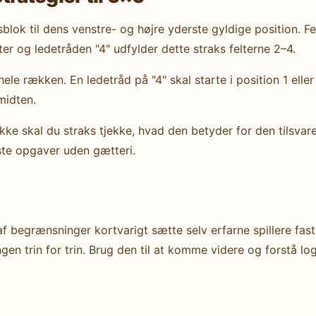
blok til dens venstre- og højre yderste gyldige position. Fel
er og ledetråden "4" udfylder dette straks felterne 2–4.
ele rækken. En ledetråd på "4" skal starte i position 1 eller 
midten.
ække skal du straks tjekke, hvad den betyder for den tils
este opgaver uden gætteri.
af begrænsninger kortvarigt sætte selv erfarne spillere fas
n trin for trin. Brug den til at komme videre og forstå logik