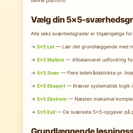
denne platform.
Vælg din 5×5-sværhedsg
Alle seks sværhedsgrader er tilgængelige fo
→
5×5 Let
— Lær det grundlæggende med mi
→
5×5 Mellem
— Afbalanceret udfordring for s
→
5×5 Svær
— Flere ledetrådsblokke pr. linj
→
5×5 Ekspert
— Kræver systematisk logik i f
→
5×5 Ekstrem
— Næsten maksimal kompleks
→
5×5 Evil
— De sværeste 5×5-opgaver på p
Grundlæggende løsningsstr