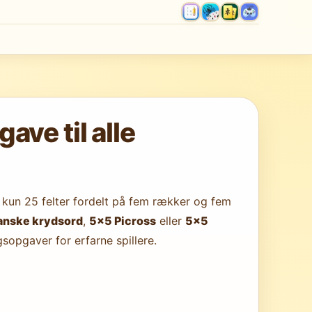
ve til alle
 kun 25 felter fordelt på fem rækker og fem
anske krydsord
,
5×5 Picross
eller
5×5
opgaver for erfarne spillere.