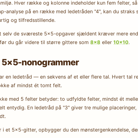
smiljø. Hver række og kolonne indeholder kun fem felter, så
-analyse på en række med ledetråden "4", kan du straks se,
tig og tilfredsstillende.
 selv de sværeste 5×5-opgaver sjældent kræver mere end to
 før du går videre til større gittere som
8×8
eller
10×10
.
 i 5×5-nonogrammer
 en ledetråd — en sekvens af et eller flere tal. Hvert ta
lokke af mindst ét tomt felt.
e med 5 felter betyder: to udfyldte felter, mindst ét melle
t entydig. En ledetråd på "3" giver tre mulige placeringer,
dt.
r i et 5×5-gitter, opbygger du den mønstergenkendelse, der sk