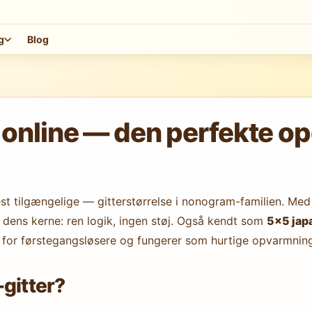
g
Blog
line — den perfekte opga
 tilgængelige — gitterstørrelse i nonogram-familien. Med
 dens kerne: ren logik, ingen støj. Også kendt som
5×5 jap
for førstegangsløsere og fungerer som hurtige opvarmnings
-gitter?