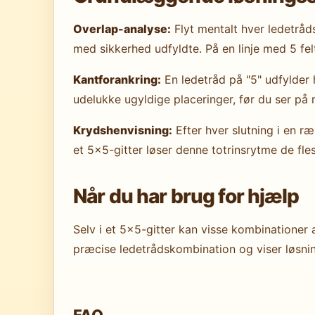
Overlap-analyse:
Flyt mentalt hver ledetråds
med sikkerhed udfyldte. På en linje med 5 felt
Kantforankring:
En ledetråd på "5" udfylder h
udelukke ugyldige placeringer, før du ser på 
Krydshenvisning:
Efter hver slutning i en r
et 5×5-gitter løser denne totrinsrytme de fl
Når du har brug for hjælp
Selv i et 5×5-gitter kan visse kombinationer 
præcise ledetrådskombination og viser løsninge
FAQ