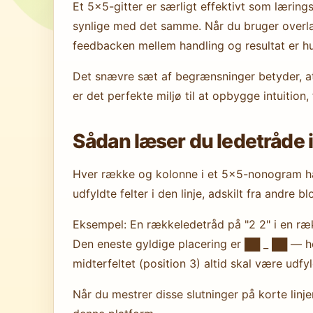
Et 5×5-gitter er særligt effektivt som læring
synlige med det samme. Når du bruger overlap
feedbacken mellem handling og resultat er hur
Det snævre sæt af begrænsninger betyder, at
er det perfekte miljø til at opbygge intuition,
Sådan læser du ledetråde
Hver række og kolonne i et 5×5-nonogram har
udfyldte felter i den linje, adskilt fra andre b
Eksempel: En rækkeledetråd på "2 2" i en rækk
Den eneste gyldige placering er ██ _ ██ — hel
midterfeltet (position 3) altid skal være udfyl
Når du mestrer disse slutninger på korte linje