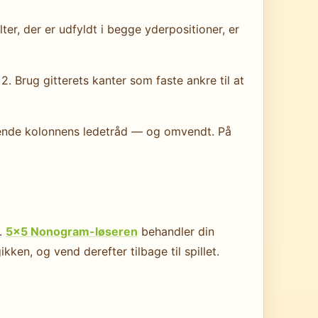
ter, der er udfyldt i begge yderpositioner, er
2. Brug gitterets kanter som faste ankre til at
varende kolonnens ledetråd — og omvendt. På
t.
5×5 Nonogram-løseren
behandler din
ken, og vend derefter tilbage til spillet.