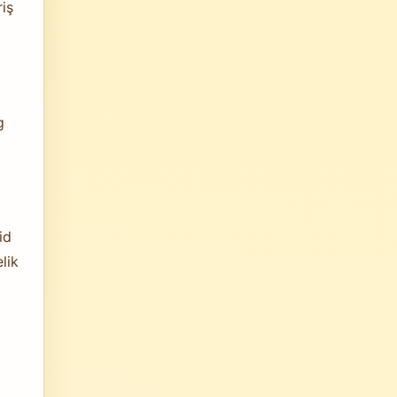
iş
g
id
lik