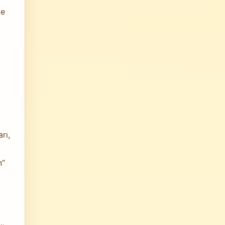
ve
rı,
n”