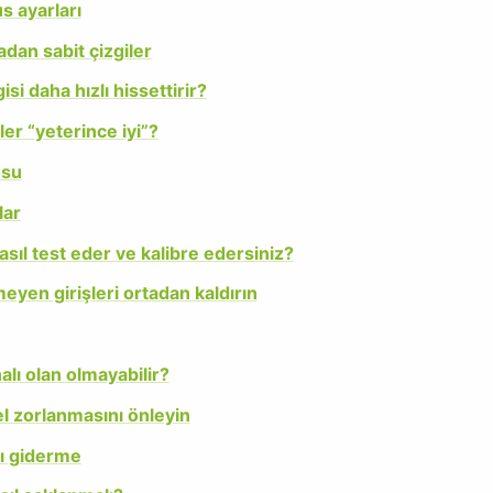
s ayarları
adan sabit çizgiler
i daha hızlı hissettirir?
er “yeterince iyi”?
osu
lar
sıl test eder ve kalibre edersiniz?
eyen girişleri ortadan kaldırın
lı olan olmayabilir?
l zorlanmasını önleyin
nı giderme