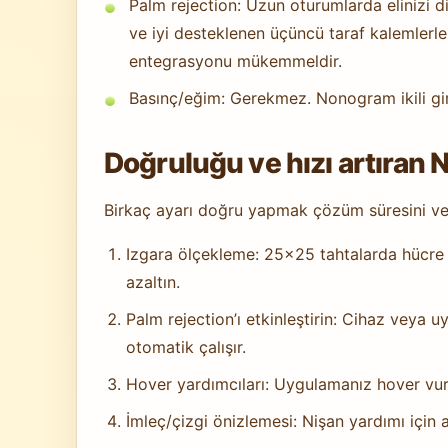
Palm rejection: Uzun oturumlarda elinizi di
ve iyi desteklenen üçüncü taraf kalemlerle
entegrasyonu mükemmeldir.
Basınç/eğim: Gerekmez. Nonogram ikili giriş
Doğruluğu ve hızı artıran 
Birkaç ayarı doğru yapmak çözüm süresini ve h
Izgara ölçekleme: 25×25 tahtalarda hücre
azaltın.
Palm rejection’ı etkinleştirin: Cihaz veya u
otomatik çalışır.
Hover yardımcıları: Uygulamanız hover vurg
İmleç/çizgi önizlemesi: Nişan yardımı için ar