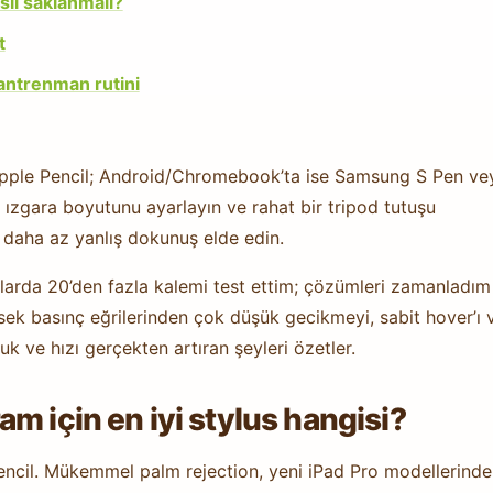
sıl saklanmalı?
t
 antrenman rutini
l Apple Pencil; Android/Chromebook’ta ise Samsung S Pen ve
n, ızgara boyutunu ayarlayın ve rahat bir tripod tutuşu
 daha az yanlış dokunuş elde edin.
arda 20’den fazla kalemi test ettim; çözümleri zamanladım
ek basınç eğrilerinden çok düşük gecikmeyi, sabit hover’ı 
luk ve hızı gerçekten artıran şeyleri özetler.
m için en iyi stylus hangisi?
 Pencil. Mükemmel palm rejection, yeni iPad Pro modellerinde