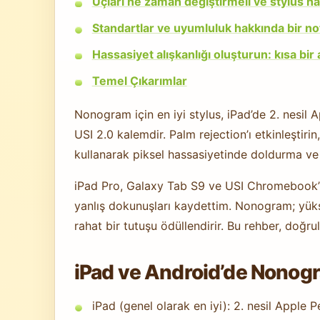
Uçları ne zaman değiştirmeli ve stylus na
Standartlar ve uyumluluk hakkında bir no
Hassasiyet alışkanlığı oluşturun: kısa bir
Temel Çıkarımlar
Nonogram için en iyi stylus, iPad’de 2. nesi
USI 2.0 kalemdir. Palm rejection’ı etkinleştiri
kullanarak piksel hassasiyetinde doldurma ve
iPad Pro, Galaxy Tab S9 ve USI Chromebook’l
yanlış dokunuşları kaydettim. Nonogram; yüks
rahat bir tutuşu ödüllendirir. Bu rehber, doğru
iPad ve Android’de Nonogra
iPad (genel olarak en iyi): 2. nesil Apple