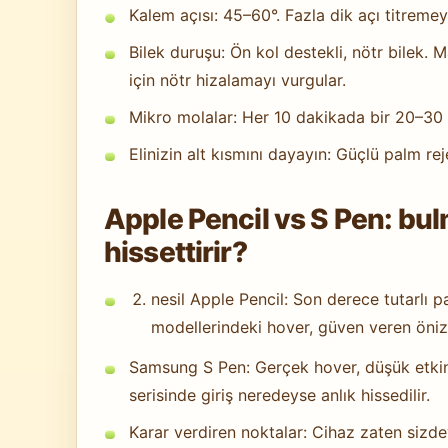
Kalem açısı: 45–60°. Fazla dik açı titremeyi
Bilek duruşu: Ön kol destekli, nötr bilek. M
için nötr hizalamayı vurgular.
Mikro molalar: Her 10 dakikada bir 20–30 san
Elinizin alt kısmını dayayın: Güçlü palm re
Apple Pencil vs S Pen: bul
hissettirir?
nesil Apple Pencil: Son derece tutarlı
modellerindeki hover, güven veren öniz
Samsung S Pen: Gerçek hover, düşük etkin
serisinde giriş neredeyse anlık hissedilir.
Karar verdiren noktalar: Cihaz zaten sizde