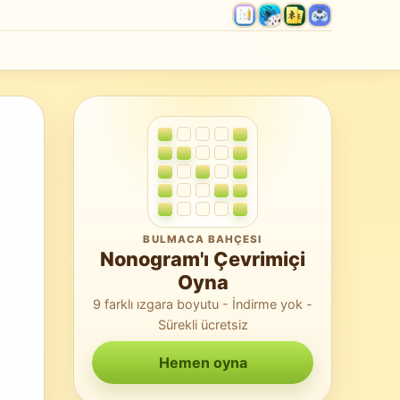
BULMACA BAHÇESI
Nonogram'ı Çevrimiçi
Oyna
9 farklı ızgara boyutu - İndirme yok -
Sürekli ücretsiz
Hemen oyna