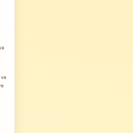
ya
 ve
ve