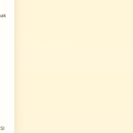
mak
SI