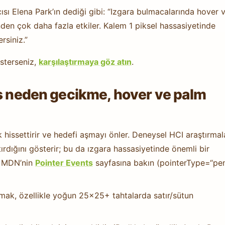
ı Elena Park’ın dediği gibi: “Izgara bulmacalarında hover 
den çok daha fazla etkiler. Kalem 1 piksel hassasiyetinde
rsiniz.”
isterseniz,
karşılaştırmaya göz atın
.
us neden gecikme, hover ve palm
issettirir ve hedefi aşmayı önler. Deneysel HCI araştırmala
ırdığını gösterir; bu da ızgara hassasiyetinde önemli bir
in MDN’nin
Pointer Events
sayfasına bakın (pointerType=“pe
k, özellikle yoğun 25×25+ tahtalarda satır/sütun