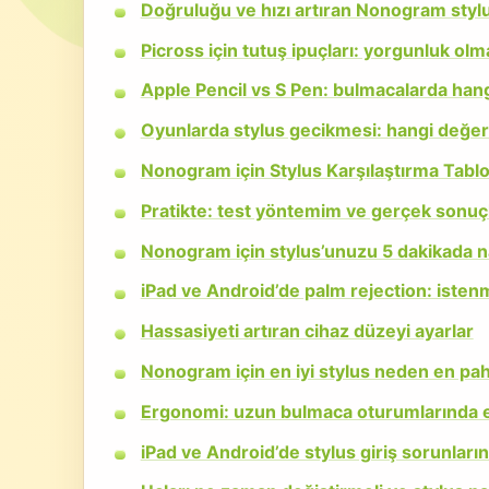
Doğruluğu ve hızı artıran Nonogram stylu
Picross için tutuş ipuçları: yorgunluk olm
Apple Pencil vs S Pen: bulmacalarda hangis
Oyunlarda stylus gecikmesi: hangi değerl
Nonogram için Stylus Karşılaştırma Tabl
Pratikte: test yöntemim ve gerçek sonuç
Nonogram için stylus’unuzu 5 dakikada na
iPad ve Android’de palm rejection: istenm
Hassasiyeti artıran cihaz düzeyi ayarlar
Nonogram için en iyi stylus neden en paha
Ergonomi: uzun bulmaca oturumlarında e
iPad ve Android’de stylus giriş sorunları