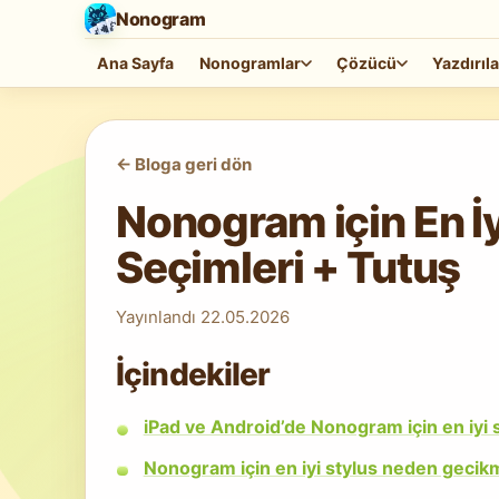
Nonogram
Ana Sayfa
Nonogramlar
Çözücü
Yazdırıla
<-
Bloga geri dön
Nonogram için En İy
Seçimleri + Tutuş
Yayınlandı
22.05.2026
İçindekiler
iPad ve Android’de Nonogram için en iyi 
Nonogram için en iyi stylus neden gecikm