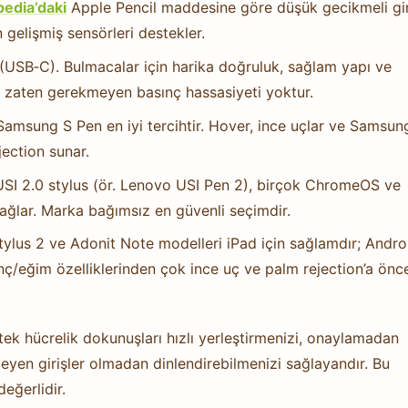
pedia’daki
Apple Pencil maddesine göre düşük gecikmeli gir
 gelişmiş sensörleri destekler.
(USB‑C). Bulmacalar için harika doğruluk, sağlam yapı ve
 zaten gerekmeyen basınç hassasiyeti yoktur.
Samsung S Pen en iyi tercihtir. Hover, ince uçlar ve Samsun
ection sunar.
SI 2.0 stylus (ör. Lenovo USI Pen 2), birçok ChromeOS ve
ğlar. Marka bağımsız en güvenli seçimdir.
ylus 2 ve Adonit Note modelleri iPad için sağlamdır; Andro
sınç/eğim özelliklerinden çok ince uç ve palm rejection’a önce
tek hücrelik dokunuşları hızlı yerleştirmenizi, onaylamadan
eyen girişler olmadan dinlendirebilmenizi sağlayandır. Bu
eğerlidir.