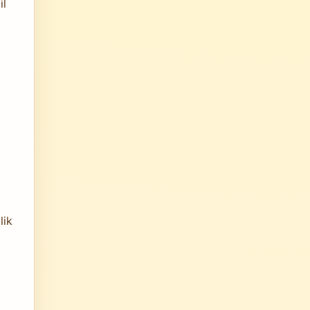
il
lik