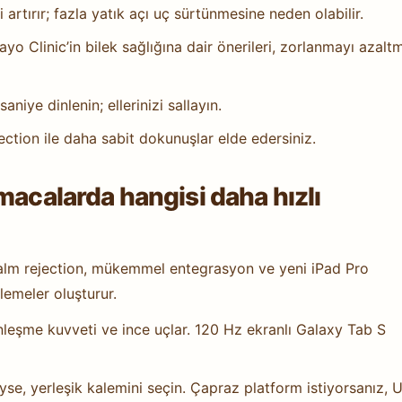
 artırır; fazla yatık açı uç sürtünmesine neden olabilir.
ayo Clinic’in bilek sağlığına dair önerileri, zorlanmayı azalt
iye dinlenin; ellerinizi sallayın.
jection ile daha sabit dokunuşlar elde edersiniz.
macalarda hangisi daha hızlı
 palm rejection, mükemmel entegrasyon ve yeni iPad Pro
lemeler oluşturur.
leşme kuvveti ve ince uçlar. 120 Hz ekranlı Galaxy Tab S
yse, yerleşik kalemini seçin. Çapraz platform istiyorsanız, U