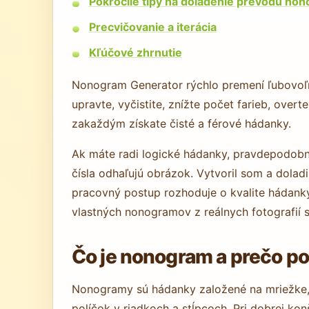
Pokročilé tipy na doladenie prevodu no
Precvičovanie a iterácia
Kľúčové zhrnutie
Nonogram Generator rýchlo premení ľubovoľn
upravte, vyčistite, znížte počet farieb, overt
zakaždým získate čisté a férové hádanky.
Ak máte radi logické hádanky, pravdepodobne 
čísla odhaľujú obrázok. Vytvoril som a dolad
pracovný postup rozhoduje o kvalite hádanky
vlastných nonogramov z reálnych fotografií 
Čo je nonogram a prečo p
Nonogramy sú hádanky založené na mriežke, 
políčok v riadkoch a stĺpcoch. Pri dobrej konš