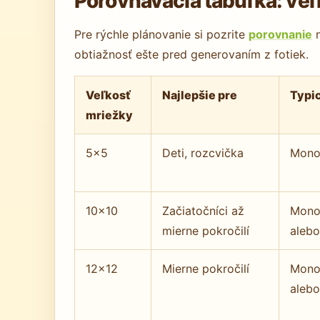
Porovnávacia tabuľka: veľk
Pre rýchle plánovanie si pozrite
porovnanie
n
obtiažnosť ešte pred generovaním z fotiek.
Veľkosť
Najlepšie pre
Typi
mriežky
5×5
Deti, rozcvička
Mono
10×10
Začiatočníci až
Mono
mierne pokročilí
alebo
12×12
Mierne pokročilí
Mono
alebo