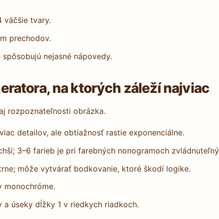
väčšie tvary.
um prechodov.
e spôsobujú nejasné nápovedy.
atora, na ktorých záleží najviac
 aj rozpoznateľnosti obrázka.
iac detailov, ale obtiažnosť rastie exponenciálne.
hší; 3–6 farieb je pri farebných nonogramoch zvládnuteľný
atrne; môže vytvárať bodkovanie, ktoré škodí logike.
y v monochróme.
y a úseky dĺžky 1 v riedkych riadkoch.