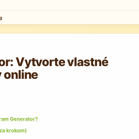
g
r: Vytvorte vlastné
 online
gram Generator?
 za krokom)