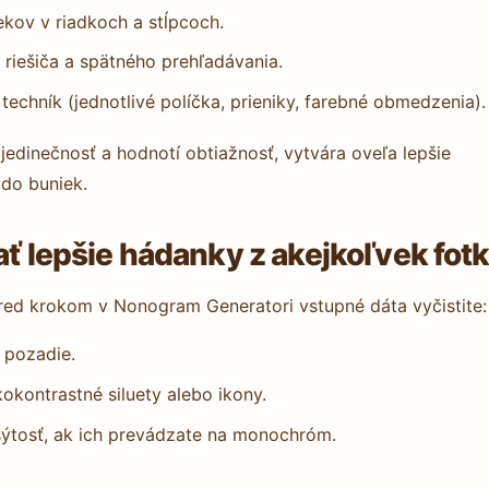
kov v riadkoch a stĺpcoch.
riešiča a spätného prehľadávania.
echník (jednotlivé políčka, prieniky, farebné obmedzenia).
edinečnosť a hodnotí obtiažnosť, vytvára oveľa lepšie
do buniek.
ať lepšie hádanky z akejkoľvek fot
 Pred krokom v Nonogram Generatori vstupné dáta vyčistite:
é pozadie.
okontrastné siluety alebo ikony.
 sýtosť, ak ich prevádzate na monochróm.