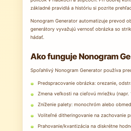
základné pravidlá a históriu si pozrite preh
Nonogram Generator automatizuje prevod obrá
generátory vyvažujú vernosť obrázka so stri
hádať.
Ako funguje Nonogram Gen
Spoľahlivý Nonogram Generator používa pred
Predspracovanie obrázka: orezanie, odst
Zmena veľkosti na cieľovú mriežku (napr.
Zníženie palety: monochróm alebo obmed
Voliteľné ditheringovanie na zachovanie 
Prahovanie/kvantizácia na diskrétne hodn