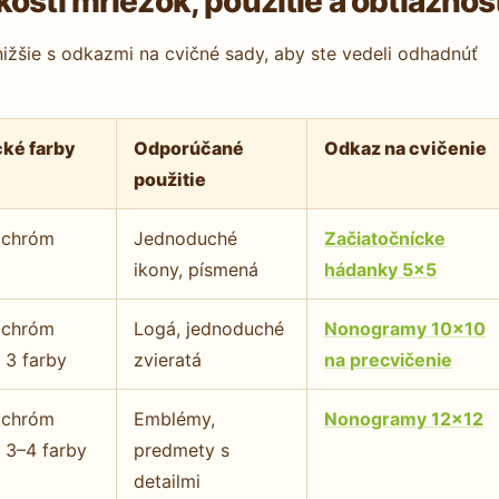
osti mriežok, použitie a obtiažnos
ižšie s odkazmi na cvičné sady, aby ste vedeli odhadnúť
cké farby
Odporúčané
Odkaz na cvičenie
použitie
chróm
Jednoduché
Začiatočnícke
ikony, písmená
hádanky 5×5
chróm
Logá, jednoduché
Nonogramy 10×10
 3 farby
zvieratá
na precvičenie
chróm
Emblémy,
Nonogramy 12×12
 3–4 farby
predmety s
detailmi