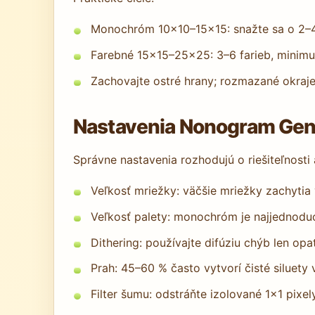
Monochróm 10×10–15×15: snažte sa o 2–4 
Farebné 15×15–25×25: 3–6 farieb, minim
Zachovajte ostré hrany; rozmazané okraj
Nastavenia Nonogram Gener
Správne nastavenia rozhodujú o riešiteľnosti
Veľkosť mriežky: väčšie mriežky zachytia v
Veľkosť palety: monochróm je najjednoduc
Dithering: používajte difúziu chýb len op
Prah: 45–60 % často vytvorí čisté siluet
Filter šumu: odstráňte izolované 1×1 pixel