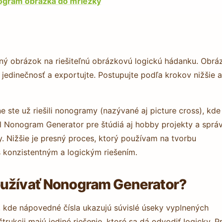
nogram obrázka do mriežky
ý obrázok na riešiteľnú obrázkovú logickú hádanku. Obrá
e jedinečnosť a exportujte. Postupujte podľa krokov nižšie a
ste už riešili nonogramy (nazývané aj picture cross), kde
il Nonogram Generator pre štúdiá aj hobby projekty a sprá
. Nižšie je presný proces, ktorý používam na tvorbu
s konzistentným a logickým riešením.
oužívať Nonogram Generator?
kde nápovedné čísla ukazujú súvislé úseky vyplnených
trukcii majú jediné riešenie, ktoré sa dá odvodiť logicky. P