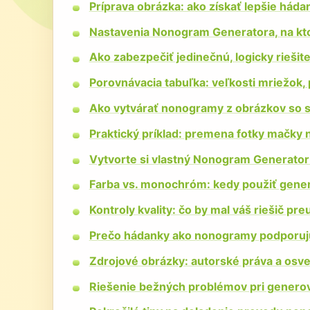
Príprava obrázka: ako získať lepšie háda
Nastavenia Nonogram Generatora, na ktor
Ako zabezpečiť jedinečnú, logicky rieši
Porovnávacia tabuľka: veľkosti mriežok, 
Ako vytvárať nonogramy z obrázkov so s
Praktický príklad: premena fotky mačky
Vytvorte si vlastný Nonogram Generator
Farba vs. monochróm: kedy použiť gener
Kontroly kvality: čo by mal váš riešič pr
Prečo hádanky ako nonogramy podporuj
Zdrojové obrázky: autorské práva a os
Riešenie bežných problémov pri genero