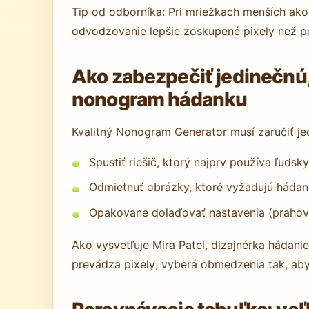
Tip od odborníka: Pri mriežkach menších ako
odvodzovanie lepšie zoskupené pixely než po
Ako zabezpečiť jedinečnú, 
nonogram hádanku
Kvalitný Nonogram Generator musí zaručiť je
Spustiť riešič, ktorý najprv používa ľuds
Odmietnuť obrázky, ktoré vyžadujú hádanie
Opakovane dolaďovať nastavenia (prahovan
Ako vysvetľuje Mira Patel, dizajnérka hádani
prevádza pixely; vyberá obmedzenia tak, aby 