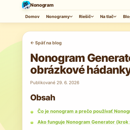
Nonogram
Domov
Nonogramy
Riešič
Na tlač
Blo
<-
Späť na blog
Nonogram Generato
obrázkové hádanky
Publikované
29. 6. 2026
Obsah
Čo je nonogram a prečo používať Nono
Ako funguje Nonogram Generator (krok