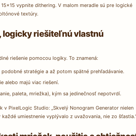
 15×15 vypnite dithering. V malom meradle sú pre logické
ltónové textúry.
logicky riešiteľnú vlastnú
diné riešenie pomocou logiky. To znamená:
ky podobné stratégie a až potom spätné prehľadávanie.
 alebo majú viac riešení.
ie, paleta, mriežka), kým sa jedinečnosť nepotvrdí.
ek v PixelLogic Studio: „Skvelý Nonogram Generator nielen
každé umiestnenie vyplývalo z uvažovania, nie zo šťastia.