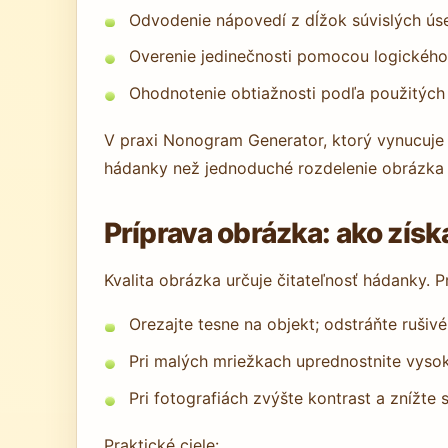
Odvodenie nápovedí z dĺžok súvislých úse
Overenie jedinečnosti pomocou logického 
Ohodnotenie obtiažnosti podľa použitých t
V praxi Nonogram Generator, ktorý vynucuje j
hádanky než jednoduché rozdelenie obrázka 
Príprava obrázka: ako získ
Kvalita obrázka určuje čitateľnosť hádanky.
Orezajte tesne na objekt; odstráňte rušiv
Pri malých mriežkach uprednostnite vysok
Pri fotografiách zvýšte kontrast a znížte
Praktické ciele: