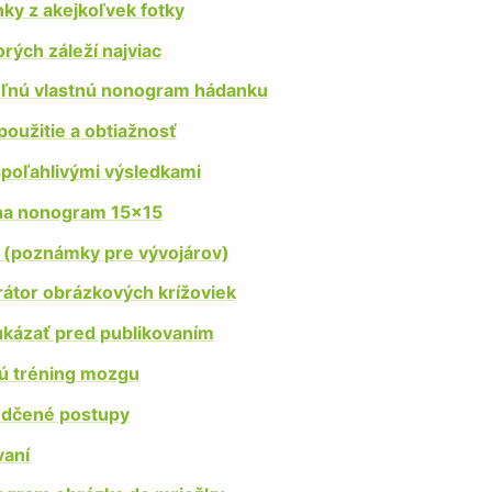
nky z akejkoľvek fotky
ých záleží najviac
teľnú vlastnú nonogram hádanku
použitie a obtiažnosť
poľahlivými výsledkami
 na nonogram 15×15
 (poznámky pre vývojárov)
átor obrázkových krížoviek
eukázať pred publikovaním
ú tréning mozgu
vedčené postupy
vaní