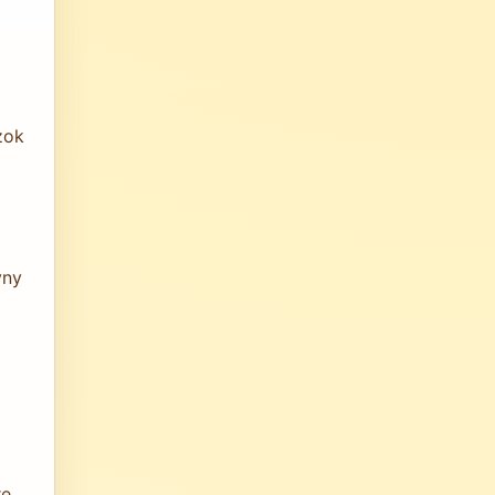
zok
vny
re