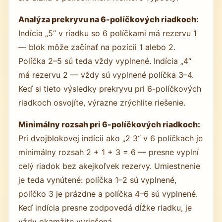
Analýza prekryvu na 6-políčkových riadkoch:
Indícia „5“ v riadku so 6 políčkami má rezervu 1
— blok môže začínať na pozícii 1 alebo 2.
Políčka 2–5 sú teda vždy vyplnené. Indícia „4“
má rezervu 2 — vždy sú vyplnené políčka 3–4.
Keď si tieto výsledky prekryvu pri 6-políčkových
riadkoch osvojíte, výrazne zrýchlite riešenie.
Minimálny rozsah pri 6-políčkových riadkoch:
Pri dvojblokovej indícii ako „2 3“ v 6 políčkach je
minimálny rozsah 2 + 1 + 3 = 6 — presne vyplní
celý riadok bez akejkoľvek rezervy. Umiestnenie
je teda vynútené: políčka 1–2 sú vyplnené,
políčko 3 je prázdne a políčka 4–6 sú vyplnené.
Keď indícia presne zodpovedá dĺžke riadku, je
vždy okamžite vyriešená.