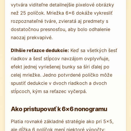
vytvára viditeľne detailnejšie pixelové obrázky
než 25 políčok. Mriežka 6×6 dokáže vykresliť
rozpoznateľné tváre, zvieratá aj predmety s
dostatočnou presnosťou, aby bolo odhalenie
naozaj prekvapivé.
Dlhšie reťazce dedukcie:
Keď sa všetkých šesť
riadkov a šesť stĺpcov navzájom ovplyvňuje,
efekt jednej vyriešenej bunky sa šíri ďalej po
celej mriežke. Jedno potvrdené políčko môže
spustiť dedukcie v dvoch riadkoch a dvoch
stĺpcoch, kým sa reťazec vyčerpá.
Ako pristupovať k 6×6 nonogramu
Platia rovnaké základné stratégie ako pri 5×5,
ale dĺžka 6 políčok mení niektoré výpočty: