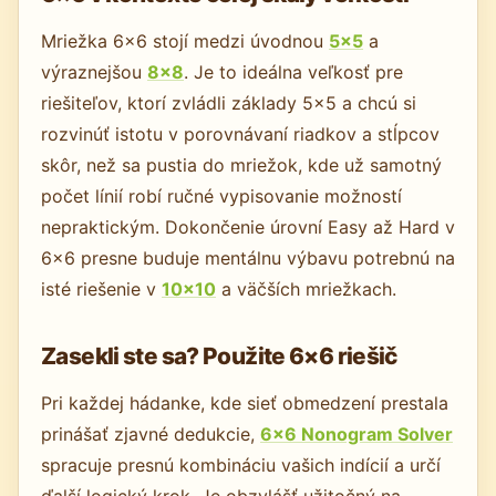
Mriežka 6×6 stojí medzi úvodnou
5×5
a
výraznejšou
8×8
. Je to ideálna veľkosť pre
riešiteľov, ktorí zvládli základy 5×5 a chcú si
rozvinúť istotu v porovnávaní riadkov a stĺpcov
skôr, než sa pustia do mriežok, kde už samotný
počet línií robí ručné vypisovanie možností
nepraktickým. Dokončenie úrovní Easy až Hard v
6×6 presne buduje mentálnu výbavu potrebnú na
isté riešenie v
10×10
a väčších mriežkach.
Zasekli ste sa? Použite 6×6 riešič
Pri každej hádanke, kde sieť obmedzení prestala
prinášať zjavné dedukcie,
6×6 Nonogram Solver
spracuje presnú kombináciu vašich indícií a určí