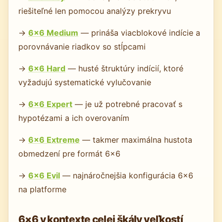
riešiteľné len pomocou analýzy prekryvu
→
6×6 Medium
— prináša viacblokové indície a
porovnávanie riadkov so stĺpcami
→
6×6 Hard
— husté štruktúry indícií, ktoré
vyžadujú systematické vylučovanie
→
6×6 Expert
— je už potrebné pracovať s
hypotézami a ich overovaním
→
6×6 Extreme
— takmer maximálna hustota
obmedzení pre formát 6×6
→
6×6 Evil
— najnáročnejšia konfigurácia 6×6
na platforme
6×6 v kontexte celej škály veľkostí