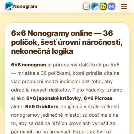
Nonogram
Načítava sa hra…
6×6 Nonogramy online — 36
políčok, šesť úrovní náročnosti,
nekonečná logika
6×6 nonogram
je prirodzený ďalší krok po 5×5
— mriežka s 36 políčkami, ktorá prináša citeľne
viac prepojení medzi indíciami bez toho, aby
odradila nových riešiteľov. Tieto hádanky, známe
aj ako
6×6 japonské krížovky
,
6×6 Picross
alebo
6×6 Griddlers
, zaujímajú v škále veľkostí
nonogramov jedinečné miesto: sú dosť malé na
to, aby sa dali na nižších úrovniach vyriešiť za
pár minút, no na úrovniach Expert až Evil už