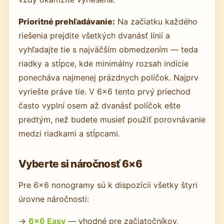
Prioritné prehľadávanie:
Na začiatku každého
riešenia prejdite všetkých dvanásť línií a
vyhľadajte tie s najväčším obmedzením — teda
riadky a stĺpce, kde minimálny rozsah indície
ponecháva najmenej prázdnych políčok. Najprv
vyriešte práve tie. V 6×6 tento prvý priechod
často vyplní osem až dvanásť políčok ešte
predtým, než budete musieť použiť porovnávanie
medzi riadkami a stĺpcami.
Vyberte si náročnosť 6×6
Pre 6×6 nonogramy sú k dispozícii všetky štyri
úrovne náročnosti:
→
6×6 Easy
— vhodné pre začiatočníkov,