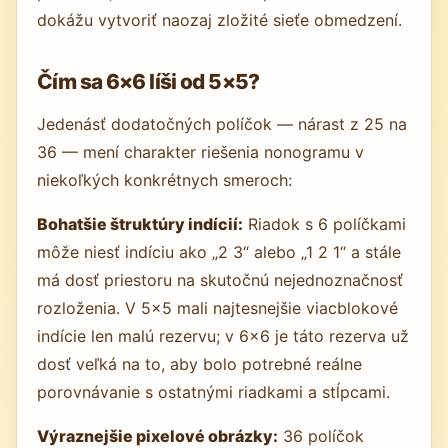
dokážu vytvoriť naozaj zložité sieťe obmedzení.
Čím sa 6×6 líši od 5×5?
Jedenásť dodatočných políčok — nárast z 25 na
36 — mení charakter riešenia nonogramu v
niekoľkých konkrétnych smeroch:
Bohatšie štruktúry indícií:
Riadok s 6 políčkami
môže niesť indíciu ako „2 3“ alebo „1 2 1“ a stále
má dosť priestoru na skutočnú nejednoznačnosť
rozloženia. V 5×5 mali najtesnejšie viacblokové
indície len malú rezervu; v 6×6 je táto rezerva už
dosť veľká na to, aby bolo potrebné reálne
porovnávanie s ostatnými riadkami a stĺpcami.
Výraznejšie pixelové obrázky:
36 políčok