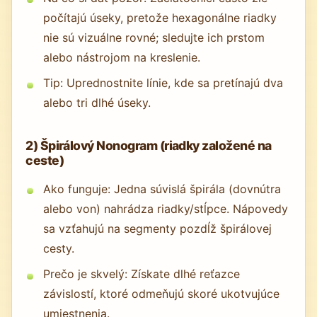
počítajú úseky, pretože hexagonálne riadky
nie sú vizuálne rovné; sledujte ich prstom
alebo nástrojom na kreslenie.
Tip: Uprednostnite línie, kde sa pretínajú dva
alebo tri dlhé úseky.
2) Špirálový Nonogram (riadky založené na
ceste)
Ako funguje: Jedna súvislá špirála (dovnútra
alebo von) nahrádza riadky/stĺpce. Nápovedy
sa vzťahujú na segmenty pozdĺž špirálovej
cesty.
Prečo je skvelý: Získate dlhé reťazce
závislostí, ktoré odmeňujú skoré ukotvujúce
umiestnenia.