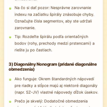
Na čo si dať pozor: Nesprávne zarovnanie
indexu na začiatku špirály znásobuje chyby.
Označujte čísla segmentov, aby ste udržali
zarovnanie.
Tip: Rozdeľte špirálu podľa orientačných
bodov (rohy, prechody medzi prstencami) a
riešte ju po častiach.
3) Diagonálny Nonogram (pridané diagonálne
obmedzenia)
Ako funguje: Okrem štandardných nápovedí
pre riadky a stĺpce majú aj niektoré diagonály
(napr. SZ–JV) vlastné nápovedy dĺžok úsekov.
Prečo je skvelý: Dodatočné obmedzenia