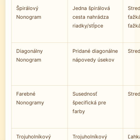
Špirálový
Jedna špirálová
Stre
Nonogram
cesta nahrádza
ťažk
riadky/stĺpce
ťažk
Diagonálny
Pridané diagonálne
Stre
Nonogram
nápovedy úsekov
Farebné
Susednosť
Stre
Nonogramy
špecifická pre
farby
Trojuholníkový
Trojuholníkový
Ľahk