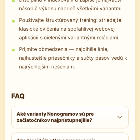
násobič výkonu naprieč všetkými variantmi.
Používajte štruktúrovaný tréning: striedajte
klasické cvičenia na spoľahlivej webovej
aplikácii s cielenými variantnými reláciami.
Prijmite obmedzenia — najdlhšie línie,
najhustejšie priesečníky a súčty pásov vedú k
najrýchlejším riešeniam.
FAQ
Aké varianty Nonogramov sú pre
začiatočníkov najprístupnejšie?
Začnite s Trojuholníkovými a Farebnými