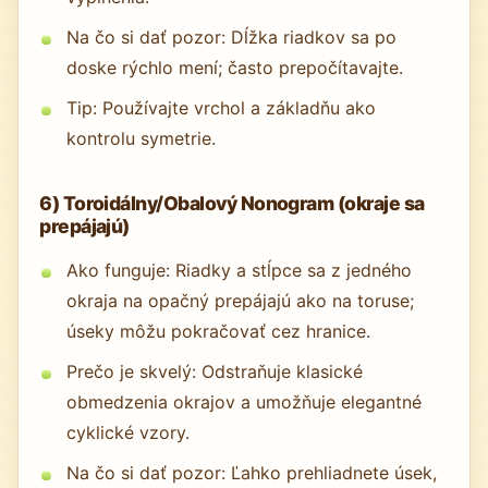
Na čo si dať pozor: Dĺžka riadkov sa po
doske rýchlo mení; často prepočítavajte.
Tip: Používajte vrchol a základňu ako
kontrolu symetrie.
6) Toroidálny/Obalový Nonogram (okraje sa
prepájajú)
Ako funguje: Riadky a stĺpce sa z jedného
okraja na opačný prepájajú ako na toruse;
úseky môžu pokračovať cez hranice.
Prečo je skvelý: Odstraňuje klasické
obmedzenia okrajov a umožňuje elegantné
cyklické vzory.
Na čo si dať pozor: Ľahko prehliadnete úsek,