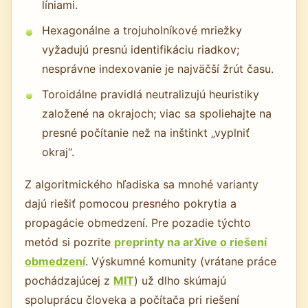
líniami.
Hexagonálne a trojuholníkové mriežky
vyžadujú presnú identifikáciu riadkov;
nesprávne indexovanie je najväčší žrút času.
Toroidálne pravidlá neutralizujú heuristiky
založené na okrajoch; viac sa spoliehajte na
presné počítanie než na inštinkt „vyplniť
okraj“.
Z algoritmického hľadiska sa mnohé varianty
dajú riešiť pomocou presného pokrytia a
propagácie obmedzení. Pre pozadie týchto
metód si pozrite
preprinty na arXive o riešení
obmedzení
. Výskumné komunity (vrátane práce
pochádzajúcej z
MIT
) už dlho skúmajú
spoluprácu človeka a počítača pri riešení