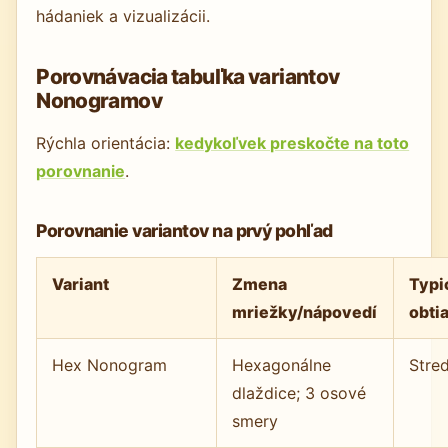
hádaniek a vizualizácii.
Porovnávacia tabuľka variantov
Nonogramov
Rýchla orientácia:
kedykoľvek preskočte na toto
porovnanie
.
Porovnanie variantov na prvý pohľad
Variant
Zmena
Typi
mriežky/nápovedí
obti
Hex Nonogram
Hexagonálne
Stre
dlaždice; 3 osové
smery