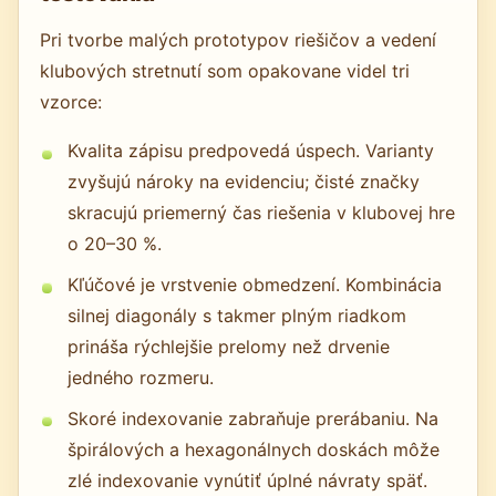
Pri tvorbe malých prototypov riešičov a vedení
klubových stretnutí som opakovane videl tri
vzorce:
Kvalita zápisu predpovedá úspech. Varianty
zvyšujú nároky na evidenciu; čisté značky
skracujú priemerný čas riešenia v klubovej hre
o 20–30 %.
Kľúčové je vrstvenie obmedzení. Kombinácia
silnej diagonály s takmer plným riadkom
prináša rýchlejšie prelomy než drvenie
jedného rozmeru.
Skoré indexovanie zabraňuje prerábaniu. Na
špirálových a hexagonálnych doskách môže
zlé indexovanie vynútiť úplné návraty späť.