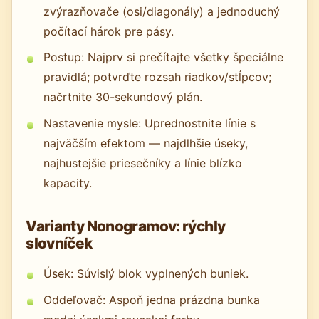
zvýrazňovače (osi/diagonály) a jednoduchý
počítací hárok pre pásy.
Postup: Najprv si prečítajte všetky špeciálne
pravidlá; potvrďte rozsah riadkov/stĺpcov;
načrtnite 30-sekundový plán.
Nastavenie mysle: Uprednostnite línie s
najväčším efektom — najdlhšie úseky,
najhustejšie priesečníky a línie blízko
kapacity.
Varianty Nonogramov: rýchly
slovníček
Úsek: Súvislý blok vyplnených buniek.
Oddeľovač: Aspoň jedna prázdna bunka