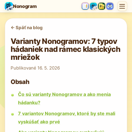
Nonogram
<-
Späť na blog
Varianty Nonogramov: 7 typov
hádaniek nad rámec klasických
mriežok
Publikované
16. 5. 2026
Obsah
Čo sú varianty Nonogramov a ako menia
hádanku?
7 variantov Nonogramov, ktoré by ste mali
vyskúšať ako prvé