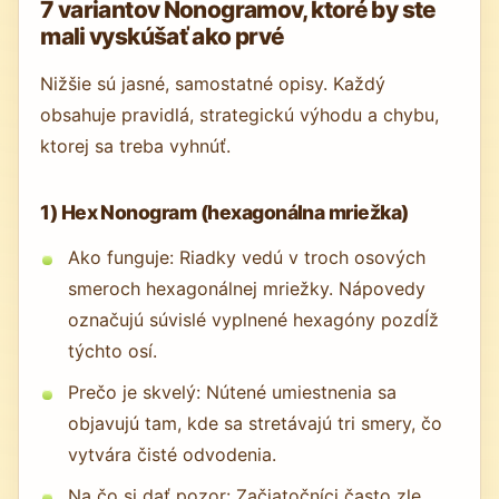
7 variantov Nonogramov, ktoré by ste
mali vyskúšať ako prvé
Nižšie sú jasné, samostatné opisy. Každý
obsahuje pravidlá, strategickú výhodu a chybu,
ktorej sa treba vyhnúť.
1) Hex Nonogram (hexagonálna mriežka)
Ako funguje: Riadky vedú v troch osových
smeroch hexagonálnej mriežky. Nápovedy
označujú súvislé vyplnené hexagóny pozdĺž
týchto osí.
Prečo je skvelý: Nútené umiestnenia sa
objavujú tam, kde sa stretávajú tri smery, čo
vytvára čisté odvodenia.
Na čo si dať pozor: Začiatočníci často zle