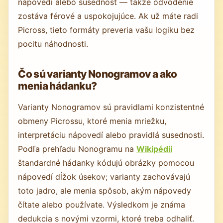
nápovedí alebo susednosť — takže odvodenie
zostáva férové a uspokojujúce. Ak už máte radi
Picross, tieto formáty preveria vašu logiku bez
pocitu náhodnosti.
Čo sú varianty Nonogramov a ako
menia hádanku?
Varianty Nonogramov sú pravidlami konzistentné
obmeny Picrossu, ktoré menia mriežku,
interpretáciu nápovedí alebo pravidlá susednosti.
Podľa prehľadu Nonogramu na
Wikipédii
štandardné hádanky kódujú obrázky pomocou
nápovedí dĺžok úsekov; varianty zachovávajú
toto jadro, ale menia spôsob, akým nápovedy
čítate alebo používate. Výsledkom je známa
dedukcia s novými vzormi, ktoré treba odhaliť.