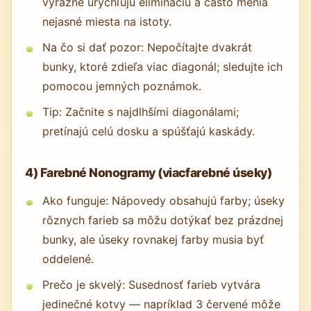
výrazne urýchľujú elimináciu a často menia
nejasné miesta na istoty.
Na čo si dať pozor: Nepočítajte dvakrát
bunky, ktoré zdieľa viac diagonál; sledujte ich
pomocou jemných poznámok.
Tip: Začnite s najdlhšími diagonálami;
pretínajú celú dosku a spúšťajú kaskády.
4) Farebné Nonogramy (viacfarebné úseky)
Ako funguje: Nápovedy obsahujú farby; úseky
rôznych farieb sa môžu dotýkať bez prázdnej
bunky, ale úseky rovnakej farby musia byť
oddelené.
Prečo je skvelý: Susednosť farieb vytvára
jedinečné kotvy — napríklad 3 červené môže