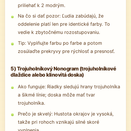
priliehať k 2 modrým.
Na čo si dať pozor: Ľudia zabúdajú, že
oddelenie platí len pre identické farby. To
vedie k zbytočnému rozostupovaniu.
Tip: Vyplňujte farbu po farbe a potom
zosúlaďte prekryvy pre rýchlosť a presnosť.
5) Trojuholníkový Nonogram (trojuholníkové
dlaždice alebo klinovitá doska)
Ako funguje: Riadky sledujú hrany trojuholníka
a šikmé línie; doska môže mať tvar
trojuholníka.
Prečo je skvelý: Hustota okrajov je vysoká,
takže pri rohoch vznikajú silné skoré
vyplnenia.