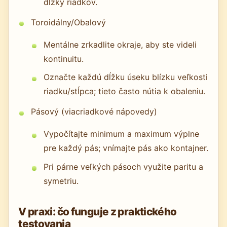
dĺžky riadkov.
Toroidálny/Obalový
Mentálne zrkadlite okraje, aby ste videli
kontinuitu.
Označte každú dĺžku úseku blízku veľkosti
riadku/stĺpca; tieto často nútia k obaleniu.
Pásový (viacriadkové nápovedy)
Vypočítajte minimum a maximum výplne
pre každý pás; vnímajte pás ako kontajner.
Pri párne veľkých pásoch využite paritu a
symetriu.
V praxi: čo funguje z praktického
testovania