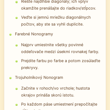
Riešte najdlhšie diagonály; ich vplyv
okamžite prenášajte do riadkov/stĺpcov.
Veďte si jemnú mriežku diagonálnych
počtov, aby ste sa vyhli duplicite.
Farebné Nonogramy
Najprv umiestnite všetky povinné
oddeľovače medzi úsekmi rovnakej farby.
Prejdite farbu po farbe a potom zosúlaďte
prekryvy.
Trojuholníkový Nonogram
Začnite v rohoch/vo vrchole; hustota
okrajov prináša skorú istotu.
Po každom páse umiestnení prepočítajte