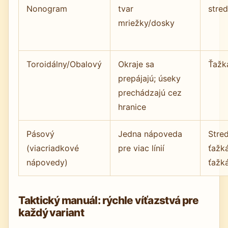
Nonogram
tvar
stre
mriežky/dosky
Toroidálny/Obalový
Okraje sa
Ťažk
prepájajú; úseky
prechádzajú cez
hranice
Pásový
Jedna nápoveda
Stre
(viacriadkové
pre viac línií
ťažk
nápovedy)
ťažk
Taktický manuál: rýchle víťazstvá pre
každý variant