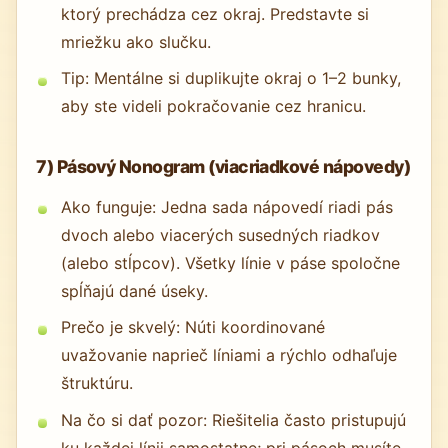
ktorý prechádza cez okraj. Predstavte si
mriežku ako slučku.
Tip: Mentálne si duplikujte okraj o 1–2 bunky,
aby ste videli pokračovanie cez hranicu.
7) Pásový Nonogram (viacriadkové nápovedy)
Ako funguje: Jedna sada nápovedí riadi pás
dvoch alebo viacerých susedných riadkov
(alebo stĺpcov). Všetky línie v páse spoločne
spĺňajú dané úseky.
Prečo je skvelý: Núti koordinované
uvažovanie naprieč líniami a rýchlo odhaľuje
štruktúru.
Na čo si dať pozor: Riešitelia často pristupujú