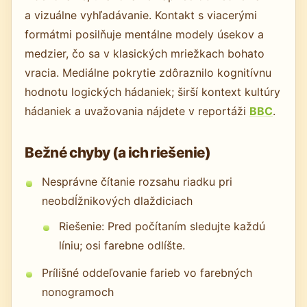
a vizuálne vyhľadávanie. Kontakt s viacerými
formátmi posilňuje mentálne modely úsekov a
medzier, čo sa v klasických mriežkach bohato
vracia. Mediálne pokrytie zdôraznilo kognitívnu
hodnotu logických hádaniek; širší kontext kultúry
hádaniek a uvažovania nájdete v reportáži
BBC
.
Bežné chyby (a ich riešenie)
Nesprávne čítanie rozsahu riadku pri
neobdĺžnikových dlaždiciach
Riešenie: Pred počítaním sledujte každú
líniu; osi farebne odlíšte.
Prílišné oddeľovanie farieb vo farebných
nonogramoch