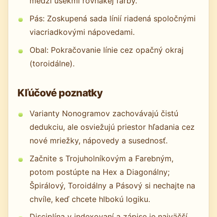
medzi úsekmi rovnakej farby.
Pás: Zoskupená sada línií riadená spoločnými
viacriadkovými nápovedami.
Obal: Pokračovanie línie cez opačný okraj
(toroidálne).
Kľúčové poznatky
Varianty Nonogramov zachovávajú čistú
dedukciu, ale osviežujú priestor hľadania cez
nové mriežky, nápovedy a susednosť.
Začnite s Trojuholníkovým a Farebným,
potom postúpte na Hex a Diagonálny;
Špirálový, Toroidálny a Pásový si nechajte na
chvíle, keď chcete hlbokú logiku.
Disciplína v indexovaní a zápise je najväčší