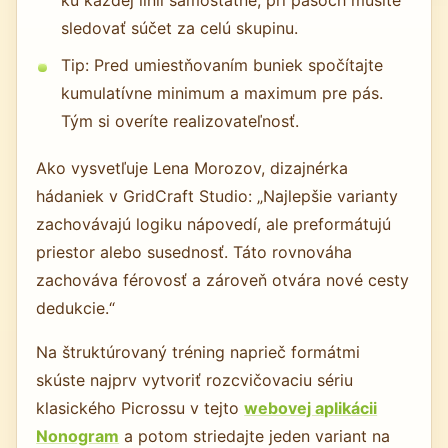
ku každej línii samostatne; pri pásoch musíte
sledovať súčet za celú skupinu.
Tip: Pred umiestňovaním buniek spočítajte
kumulatívne minimum a maximum pre pás.
Tým si overíte realizovateľnosť.
Ako vysvetľuje Lena Morozov, dizajnérka
hádaniek v GridCraft Studio: „Najlepšie varianty
zachovávajú logiku nápovedí, ale preformátujú
priestor alebo susednosť. Táto rovnováha
zachováva férovosť a zároveň otvára nové cesty
dedukcie.“
Na štruktúrovaný tréning naprieč formátmi
skúste najprv vytvoriť rozcvičovaciu sériu
klasického Picrossu v tejto
webovej aplikácii
Nonogram
a potom striedajte jeden variant na