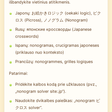
išbandykite vietinius atitikmenis.
Japonų: お絵かきロジック (oekaki logic), ピク
ロス (Picross), ノノグラム (Nonogram)
Rusų: японские кроссворды (Japanese
crosswords)
Ispanų: nonogramas, crucigramas japoneses
(priklauso nuo konteksto)
Prancūzų: nonogrammes, grilles logiques
Patarimai:
Pridėkite kalbos kodą prie užklausos (pvz.,
„nonogram solver site:.jp“).
Naudokite dvikalbes paieškas: „nonogram ピ
クロス solver“.