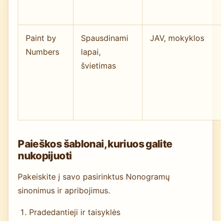
Paint by
Spausdinami
JAV, mokyklos
Numbers
lapai,
švietimas
Paieškos šablonai, kuriuos galite
nukopijuoti
Pakeiskite į savo pasirinktus Nonogramų
sinonimus ir apribojimus.
Pradedantieji ir taisyklės