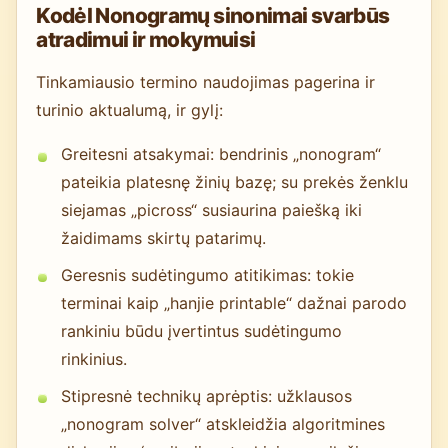
Kodėl Nonogramų sinonimai svarbūs
atradimui ir mokymuisi
Tinkamiausio termino naudojimas pagerina ir
turinio aktualumą, ir gylį:
Greitesni atsakymai: bendrinis „nonogram“
pateikia platesnę žinių bazę; su prekės ženklu
siejamas „picross“ susiaurina paiešką iki
žaidimams skirtų patarimų.
Geresnis sudėtingumo atitikimas: tokie
terminai kaip „hanjie printable“ dažnai parodo
rankiniu būdu įvertintus sudėtingumo
rinkinius.
Stipresnė technikų aprėptis: užklausos
„nonogram solver“ atskleidžia algoritmines