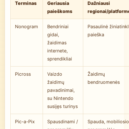
Terminas
Geriausia
Dažniausi
paieškoms
regionai/platform
Nonogram
Bendriniai
Pasaulinė žiniatinkl
gidai,
paieška
žaidimas
internete,
sprendikliai
Picross
Vaizdo
Žaidimų
žaidimų
bendruomenės
pavadinimai,
su Nintendo
susijęs turinys
Pic-a-Pix
Spausdinami /
Spauda, mobiliosi