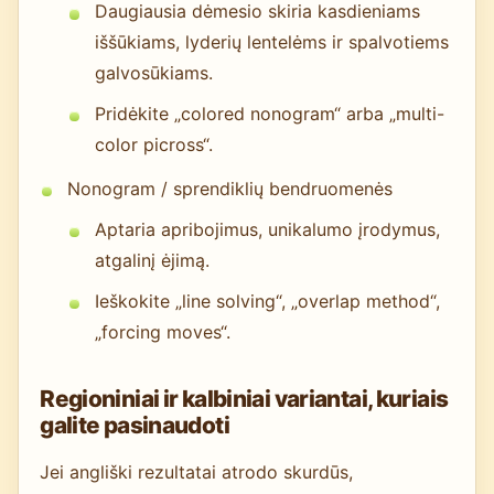
Daugiausia dėmesio skiria kasdieniams
iššūkiams, lyderių lentelėms ir spalvotiems
galvosūkiams.
Pridėkite „colored nonogram“ arba „multi-
color picross“.
Nonogram / sprendiklių bendruomenės
Aptaria apribojimus, unikalumo įrodymus,
atgalinį ėjimą.
Ieškokite „line solving“, „overlap method“,
„forcing moves“.
Regioniniai ir kalbiniai variantai, kuriais
galite pasinaudoti
Jei angliški rezultatai atrodo skurdūs,