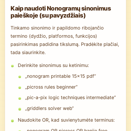
Kaip naudoti Nonogramų sinonimus
paieškoje (su pavyzdžiais)
Tinkamo sinonimo ir papildomo ribojančio
termino (dydžio, platformos, funkcijos)
pasirinkimas padidina tikslumą. Pradėkite plačiai,
tada siaurinkite.
Derinkite sinonimus su ketinimu:
„nonogram printable 15x15 pdf“
„picross rules beginner“
„pic-a-pix logic techniques intermediate“
„griddlers solver web“
Naudokite OR, kad suvienytumėte terminus:
„nonogram OR picross OR hanjie free