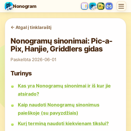
Nonogram
<-
Atgal į tinklaraštį
Nonogramų sinonimai: Pic-a-
Pix, Hanjie, Griddlers gidas
Paskelbta
2026-06-01
Turinys
Kas yra Nonogramų sinonimai ir iš kur jie
atsirado?
Kaip naudoti Nonogramų sinonimus
paieškoje (su pavyzdžiais)
Kurį terminą naudoti kiekvienam tikslui?