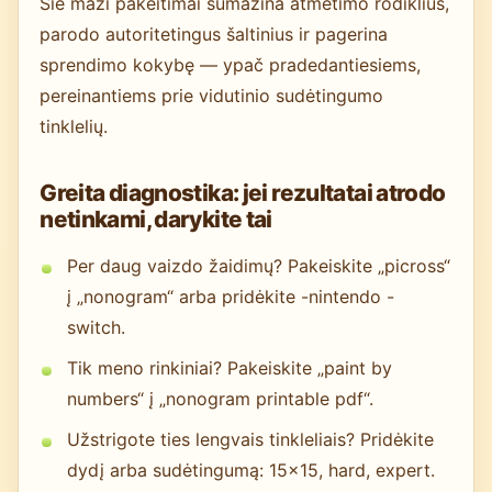
Šie maži pakeitimai sumažina atmetimo rodiklius,
parodo autoritetingus šaltinius ir pagerina
sprendimo kokybę — ypač pradedantiesiems,
pereinantiems prie vidutinio sudėtingumo
tinklelių.
Greita diagnostika: jei rezultatai atrodo
netinkami, darykite tai
Per daug vaizdo žaidimų? Pakeiskite „picross“
į „nonogram“ arba pridėkite -nintendo -
switch.
Tik meno rinkiniai? Pakeiskite „paint by
numbers“ į „nonogram printable pdf“.
Užstrigote ties lengvais tinkleliais? Pridėkite
dydį arba sudėtingumą: 15x15, hard, expert.