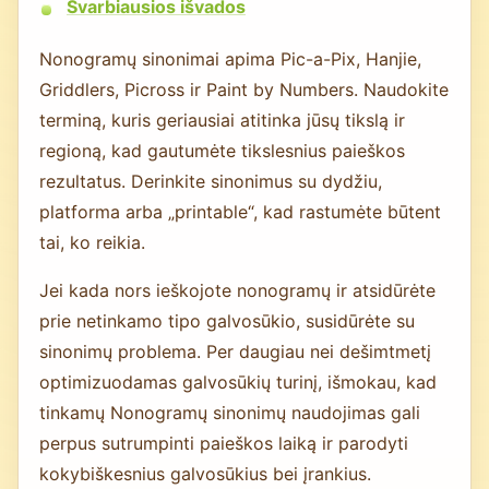
Svarbiausios išvados
Nonogramų sinonimai apima Pic-a-Pix, Hanjie,
Griddlers, Picross ir Paint by Numbers. Naudokite
terminą, kuris geriausiai atitinka jūsų tikslą ir
regioną, kad gautumėte tikslesnius paieškos
rezultatus. Derinkite sinonimus su dydžiu,
platforma arba „printable“, kad rastumėte būtent
tai, ko reikia.
Jei kada nors ieškojote nonogramų ir atsidūrėte
prie netinkamo tipo galvosūkio, susidūrėte su
sinonimų problema. Per daugiau nei dešimtmetį
optimizuodamas galvosūkių turinį, išmokau, kad
tinkamų Nonogramų sinonimų naudojimas gali
perpus sutrumpinti paieškos laiką ir parodyti
kokybiškesnius galvosūkius bei įrankius.