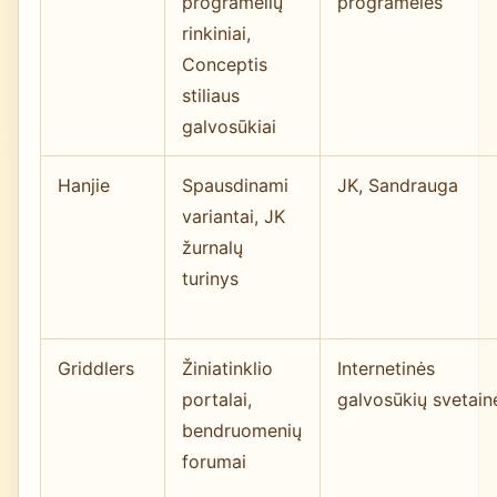
programėlių
programėlės
rinkiniai,
Conceptis
stiliaus
galvosūkiai
Hanjie
Spausdinami
JK, Sandrauga
variantai, JK
žurnalų
turinys
Griddlers
Žiniatinklio
Internetinės
portalai,
galvosūkių svetain
bendruomenių
forumai