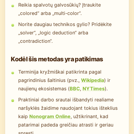
Reikia spalvotų galvosūkių? Įtraukite
„colored“ arba „multi-color“.
Norite daugiau technikos gylio? Pridėkite
„solver“, „logic deduction“ arba
„contradiction“.
Kodėl šis metodas yra patikimas
Terminija kryžmiškai patikrinta pagal
pagrindinius šaltinius (pvz.,
Wikipedia
) ir
naujienų ekosistemas (
BBC
,
NYTimes
).
Praktiniai darbo srautai išbandyti realiame
naršyklės žaidime naudojant tokius išteklius
kaip
Nonogram Online
, užtikrinant, kad
patarimai padeda greičiau atrasti ir geriau
spręsti.