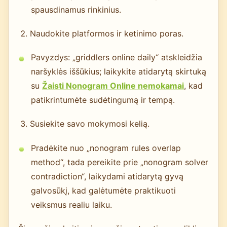
spausdinamus rinkinius.
Naudokite platformos ir ketinimo poras.
Pavyzdys: „griddlers online daily“ atskleidžia
naršyklės iššūkius; laikykite atidarytą skirtuką
su
Žaisti Nonogram Online nemokamai
, kad
patikrintumėte sudėtingumą ir tempą.
Susiekite savo mokymosi kelią.
Pradėkite nuo „nonogram rules overlap
method“, tada pereikite prie „nonogram solver
contradiction“, laikydami atidarytą gyvą
galvosūkį, kad galėtumėte praktikuoti
veiksmus realiu laiku.