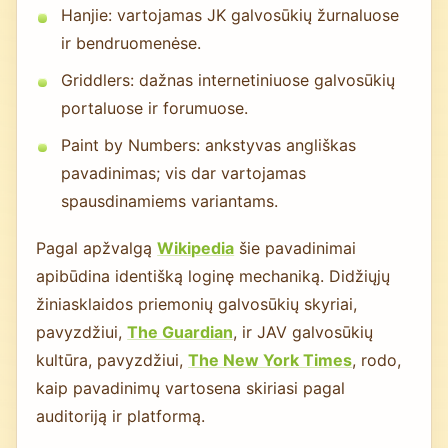
Hanjie: vartojamas JK galvosūkių žurnaluose
ir bendruomenėse.
Griddlers: dažnas internetiniuose galvosūkių
portaluose ir forumuose.
Paint by Numbers: ankstyvas angliškas
pavadinimas; vis dar vartojamas
spausdinamiems variantams.
Pagal apžvalgą
Wikipedia
šie pavadinimai
apibūdina identišką loginę mechaniką. Didžiųjų
žiniasklaidos priemonių galvosūkių skyriai,
pavyzdžiui,
The Guardian
, ir JAV galvosūkių
kultūra, pavyzdžiui,
The New York Times
, rodo,
kaip pavadinimų vartosena skiriasi pagal
auditoriją ir platformą.