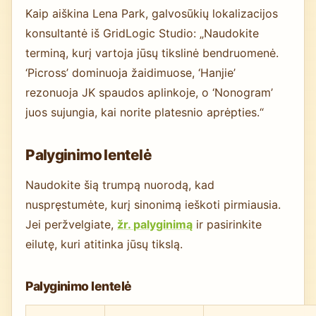
Kaip aiškina Lena Park, galvosūkių lokalizacijos
konsultantė iš GridLogic Studio: „Naudokite
terminą, kurį vartoja jūsų tikslinė bendruomenė.
‘Picross’ dominuoja žaidimuose, ‘Hanjie’
rezonuoja JK spaudos aplinkoje, o ‘Nonogram’
juos sujungia, kai norite platesnio aprėpties.“
Palyginimo lentelė
Naudokite šią trumpą nuorodą, kad
nuspręstumėte, kurį sinonimą ieškoti pirmiausia.
Jei peržvelgiate,
žr. palyginimą
ir pasirinkite
eilutę, kuri atitinka jūsų tikslą.
Palyginimo lentelė