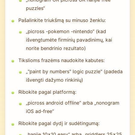
puzzles“
Pašalinkite triukšmą su minuso ženklu:
„picross -pokemon -nintendo“ (kad
išvengtumėte firminių pavadinimų, kai
norite bendrinio rezultato)
Tikslioms frazėms naudokite kabutes:
„"paint by numbers" logic puzzle" (padeda
išvengti dažymo rinkinių)
Ribokite pagal platformą:
„picross android offline“ arba „nonogram
iOS ad-free“
Ribokite pagal dydį ir sudėtingumą:
„hanjie 10x10 easy“ arba „griddlers 25x25