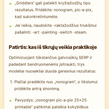
„Griddlers“ gali pateikti kryžiažodžių tipo
rezultatus. Pridėkite: nonogram, pic-a-pix,
kad sukonkretintumėte.
Jei reikia, naudokite -raktažodžius triukšmui
pašalinti: -art -painting -switch -steam.
Patirtis: kas iš tikrųjų veikia praktikoje
Optimizuojant tūkstančius galvosūkių SERP ir
padedant bendruomenėms įsitraukti, trys
modeliai nuosekliai duoda geresnius rezultatus:
Plačiai pradėkite nuo „nonogram“, o tikslumui
pridėkite antrą sinonimą.
Pavyzdys: „nonogram pic-a-pix 25x25
printable“ patikimai pateikia kokybiškus