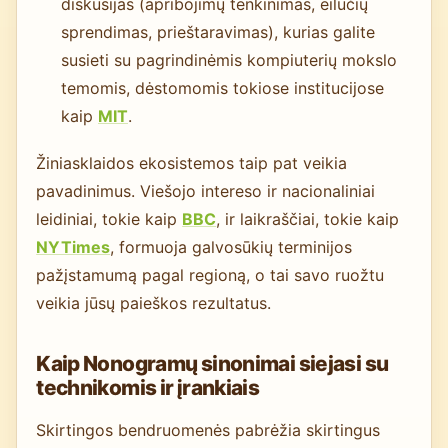
diskusijas (apribojimų tenkinimas, eilučių
sprendimas, prieštaravimas), kurias galite
susieti su pagrindinėmis kompiuterių mokslo
temomis, dėstomomis tokiose institucijose
kaip
MIT
.
Žiniasklaidos ekosistemos taip pat veikia
pavadinimus. Viešojo intereso ir nacionaliniai
leidiniai, tokie kaip
BBC
, ir laikraščiai, tokie kaip
NYTimes
, formuoja galvosūkių terminijos
pažįstamumą pagal regioną, o tai savo ruožtu
veikia jūsų paieškos rezultatus.
Kaip Nonogramų sinonimai siejasi su
technikomis ir įrankiais
Skirtingos bendruomenės pabrėžia skirtingus