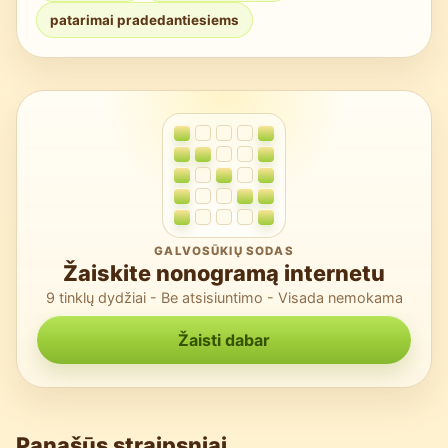
patarimai pradedantiesiems
GALVOSŪKIŲ SODAS
Žaiskite nonogramą internetu
9 tinklų dydžiai - Be atsisiuntimo - Visada nemokama
Žaisti dabar
Panašūs straipsniai