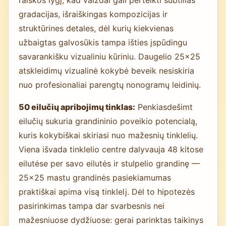
gradacijas, išraiškingas kompozicijas ir
struktūrines detales, dėl kurių kiekvienas
užbaigtas galvosūkis tampa išties įspūdingu
savarankišku vizualiniu kūriniu. Daugelio 25×25
atskleidimų vizualinė kokybė beveik nesiskiria
nuo profesionaliai parengtų nonogramų leidinių.
50 eilučių apribojimų tinklas:
Penkiasdešimt
eilučių sukuria grandininio poveikio potencialą,
kuris kokybiškai skiriasi nuo mažesnių tinklelių.
Viena išvada tinklelio centre dalyvauja 48 kitose
eilutėse per savo eilutės ir stulpelio grandinę —
25×25 mastu grandinės pasiekiamumas
praktiškai apima visą tinklelį. Dėl to hipotezės
pasirinkimas tampa dar svarbesnis nei
mažesniuose dydžiuose: gerai parinktas taikinys