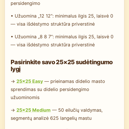
persidengimo
• Užuomina „12 12“: minimalus ilgis 25, laisvė 0
— visa išdėstymo struktūra priverstinė
• Užuomina „8 8 7“: minimalus ilgis 25, laisvė 0
— visa išdėstymo struktūra priverstinė
Pasirinkite savo 25×25 sudėtingumo
lygį
→
25×25 Easy
— prieinamas didelio masto
sprendimas su didelio persidengimo
užuominomis
→
25×25 Medium
— 50 eilučių valdymas,
segmentų analizė 625 langelių mastu