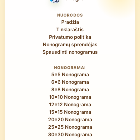
metu nėra patogumas — tai praktinis
įmanomos sudėtingos scenos, kelių
reikalavimas, kad sprendimas būtų tęsiamas
elementų kompozicijos ir subtili gradacijų
NUORODOS
tarp sesijų.
Pradžia
imitacija, todėl kiekvienas užbaigtas 25×25
Tinklaraštis
galvosūkis tampa išties įspūdingu vizualiniu
Privatumo politika
kūriniu.
Nonogramų sprendėjas
Spausdinti nonogramus
NONOGRAMAI
5x5 Nonograma
6x6 Nonograma
8x8 Nonograma
10x10 Nonograma
12x12 Nonograma
15x15 Nonograma
20x20 Nonograma
25x25 Nonograma
30x30 Nonograma