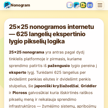
Nonogram
Kraunamas žaidimas…
25×25 nonogramos internetu
— 625 langelių ekspertinio
lygio pikselių logika
25×25 nonograma
yra antras pagal dydį
tinklelis platformoje ir pirmasis, kuriame
sprendimo patirtis iš
pažengusio
lygio pereina į
eksperto
lygį. Turėdami 625 langelius per
dvidešimt penkias eilutes ir dvidešimt penkis
stulpelius, šie
japoniški kryžiažodžiai
,
Griddler
ir
Picross
galvosūkiai kuria išskirtinės raiškos
pikselių meną ir reikalauja sprendimo
infrastruktūros — žymėjimo sistemų, apribojimų