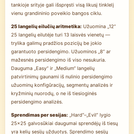
tankioje srityje gali išspręsti visą likusį tinklelį
vienu grandininio poveikio bangos ciklu.
25 langelių eilučių aritmetika:
Užuomina „12“
25 langelių eilutėje turi 13 laisvės vienetų —
trylika galimų pradžios pozicijų be jokio
garantuoto persidengimo. Užuominos „8“ ar
mažesnės persidengimo iš viso nesukuria.
Dauguma „Easy“ ir „Medium“ langelių
patvirtinimų gaunami iš nulinio persidengimo
užuominų konfigūracijų, segmentų analizės ir
kryžminių nuorodų, o ne iš tiesioginės
persidengimo analizės.
Sprendimas per sesijas:
„Hard“–„Evil“ lygio
25×25 galvosūkiai daugumai sprendėjų iš tiesų
yra kelių sesijų užduotys. Sprendimo sesijų