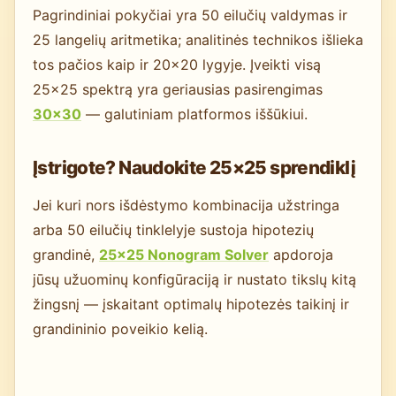
Pagrindiniai pokyčiai yra 50 eilučių valdymas ir
25 langelių aritmetika; analitinės technikos išlieka
tos pačios kaip ir 20×20 lygyje. Įveikti visą
25×25 spektrą yra geriausias pasirengimas
30×30
— galutiniam platformos iššūkiui.
Įstrigote? Naudokite 25×25 sprendiklį
Jei kuri nors išdėstymo kombinacija užstringa
arba 50 eilučių tinklelyje sustoja hipotezių
grandinė,
25×25 Nonogram Solver
apdoroja
jūsų užuominų konfigūraciją ir nustato tikslų kitą
žingsnį — įskaitant optimalų hipotezės taikinį ir
grandininio poveikio kelią.