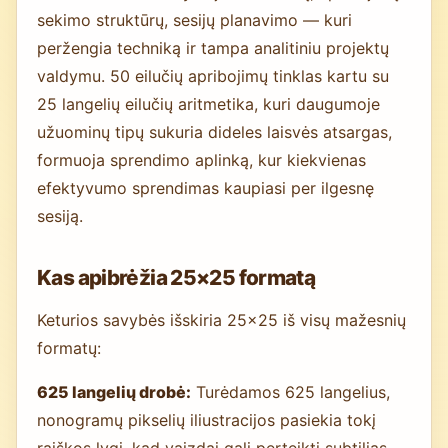
sekimo struktūrų, sesijų planavimo — kuri
peržengia techniką ir tampa analitiniu projektų
valdymu. 50 eilučių apribojimų tinklas kartu su
25 langelių eilučių aritmetika, kuri daugumoje
užuominų tipų sukuria dideles laisvės atsargas,
formuoja sprendimo aplinką, kur kiekvienas
efektyvumo sprendimas kaupiasi per ilgesnę
sesiją.
Kas apibrėžia 25×25 formatą
Keturios savybės išskiria 25×25 iš visų mažesnių
formatų:
625 langelių drobė:
Turėdamos 625 langelius,
nonogramų pikselių iliustracijos pasiekia tokį
raiškos lygį, kad vaizdai gali perteikti subtilias