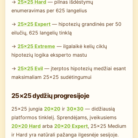
→
25×25 Hard
— pilnas išdėstymų
enumeravimas per 625 langelius
→
25×25 Expert
— hipotezių grandinės per 50
eilučių, 625 langelių tinklą
→
25×25 Extreme
— ilgalaikė kelių ciklų
hipotezių logika eksperto mastu
→
25×25 Evil
— įterptos hipotezių medžiai esant
maksimaliam 25×25 sudėtingumui
25×25 dydžių progresijoje
25×25 jungia
20×20
ir
30×30
— didžiausią
platformos tinklelį. Sprendėjams, įveikusiems
20×20 Hard
arba
20×20 Expert
, 25×25 Medium
ir Hard yra natūrali pažanga ilgesnėje sesijoje.