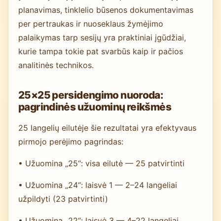
planavimas, tinklelio būsenos dokumentavimas
per pertraukas ir nuoseklaus žymėjimo
palaikymas tarp sesijų yra praktiniai įgūdžiai,
kurie tampa tokie pat svarbūs kaip ir pačios
analitinės technikos.
25×25 persidengimo nuoroda:
pagrindinės užuominų reikšmės
25 langelių eilutėje šie rezultatai yra efektyvaus
pirmojo perėjimo pagrindas:
• Užuomina „25“: visa eilutė — 25 patvirtinti
• Užuomina „24“: laisvė 1 — 2–24 langeliai
užpildyti (23 patvirtinti)
• Užuomina „22“: laisvė 3 — 4–22 langeliai