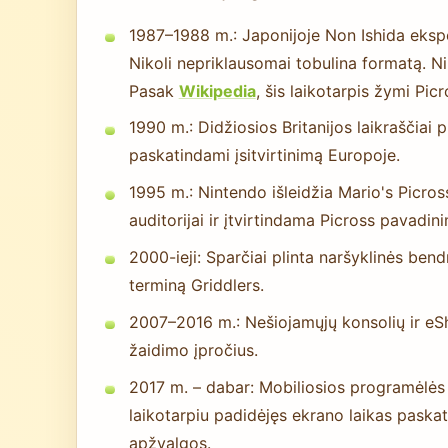
1987–1988 m.: Japonijoje Non Ishida ekspe
Nikoli nepriklausomai tobulina formatą. N
Pasak
Wikipedia
, šis laikotarpis žymi Picr
1990 m.: Didžiosios Britanijos laikraščiai 
paskatindami įsitvirtinimą Europoje.
1995 m.: Nintendo išleidžia Mario's Picro
auditorijai ir įtvirtindama Picross pavadin
2000-ieji: Sparčiai plinta naršyklinės ben
terminą Griddlers.
2007–2016 m.: Nešiojamųjų konsolių ir eSho
žaidimo įpročius.
2017 m. – dabar: Mobiliosios programėlės 
laikotarpiu padidėjęs ekrano laikas paskati
apžvalgos.