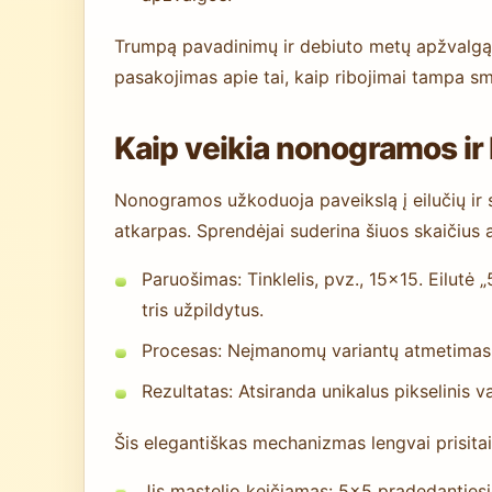
Trumpą pavadinimų ir debiuto metų apžvalgą
pasakojimas apie tai, kaip ribojimai tampa s
Kaip veikia nonogramos ir 
Nonogramos užkoduoja paveikslą į eilučių ir st
atkarpas. Sprendėjai suderina šiuos skaičius 
Paruošimas: Tinklelis, pvz., 15×15. Eilutė „
tris užpildytus.
Procesas: Neįmanomų variantų atmetimas, 
Rezultatas: Atsiranda unikalus pikselinis v
Šis elegantiškas mechanizmas lengvai prisitai
Jis mastelio keičiamas: 5×5 pradedantie