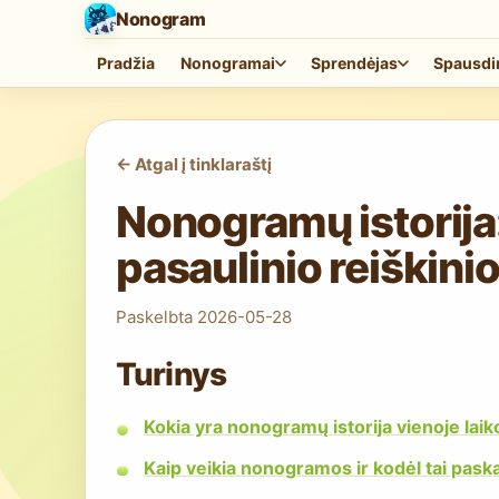
Nonogram
Pradžia
Nonogramai
Sprendėjas
Spausdi
<-
Atgal į tinklaraštį
Nonogramų istorija:
pasaulinio reiškini
Paskelbta
2026-05-28
Turinys
Kokia yra nonogramų istorija vienoje laik
Kaip veikia nonogramos ir kodėl tai paska