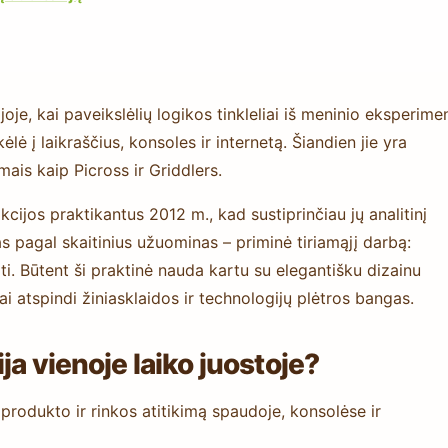
je, kai paveikslėlių logikos tinkleliai iš meninio eksperime
lė į laikraščius, konsoles ir internetą. Šiandien jie yra
mais kaip Picross ir Griddlers.
jos praktikantus 2012 m., kad sustiprinčiau jų analitinį
s pagal skaitinius užuominas – priminė tiriamąjį darbą:
toti. Būtent ši praktinė nauda kartu su elegantišku dizainu
ai atspindi žiniasklaidos ir technologijų plėtros bangas.
ja vienoje laiko juostoje?
produkto ir rinkos atitikimą spaudoje, konsolėse ir