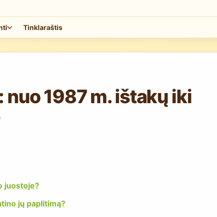
nti
Tinklaraštis
 nuo 1987 m. ištakų iki
o
o juostoje?
tino jų paplitimą?