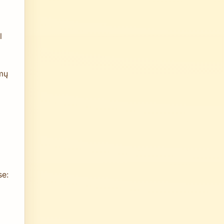
l
mų
se: