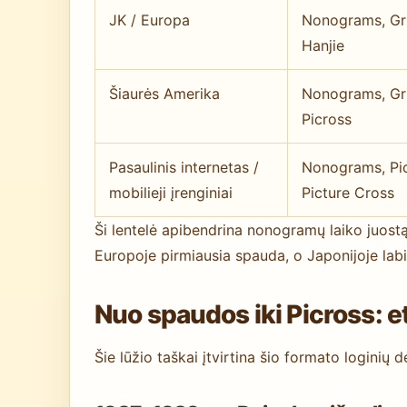
JK / Europa
Nonograms, Gri
Hanjie
Šiaurės Amerika
Nonograms, Gri
Picross
Pasaulinis internetas /
Nonograms, Pic
mobilieji įrenginiai
Picture Cross
Ši lentelė apibendrina nonogramų laiko juostą
Europoje pirmiausia spauda, o Japonijoje labi
Nuo spaudos iki Picross: e
Šie lūžio taškai įtvirtina šio formato loginių dė