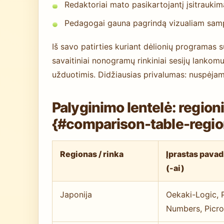
Redaktoriai mato pasikartojantį įsitraukimą: s
Pedagogai gauna pagrindą vizualiam sampro
Iš savo patirties kuriant dėlionių programas 
savaitiniai nonogramų rinkiniai sesijų lankom
užduotimis. Didžiausias privalumas: nuspėjam
Palyginimo lentelė: regioni
{#comparison-table-regi
Regionas / rinka
Įprastas pava
(-ai)
Japonija
Oekaki-Logic, 
Numbers, Picro