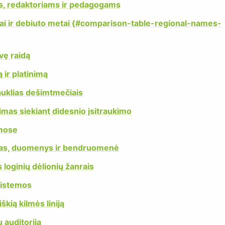
ms, redaktoriams ir pedagogams
imai ir debiuto metai {#comparison-table-regional-names-
vę raidą
 ir platinimą
uklias dešimtmečiais
mas siekiant didesnio įsitraukimo
mose
imas, duomenys ir bendruomenė
loginių dėlionių žanrais
sistemos
škią kilmės liniją
 auditoriją