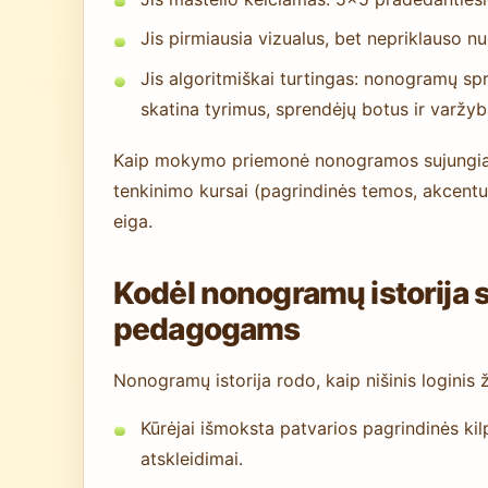
Jis pirmiausia vizualus, bet nepriklauso nu
Jis algoritmiškai turtingas: nonogramų s
skatina tyrimus, sprendėjų botus ir varžyb
Kaip mokymo priemonė nonogramos sujungia s
tenkinimo kursai (pagrindinės temos, akcen
eiga.
Kodėl nonogramų istorija s
pedagogams
Nonogramų istorija rodo, kaip nišinis loginis ž
Kūrėjai išmoksta patvarios pagrindinės kil
atskleidimai.