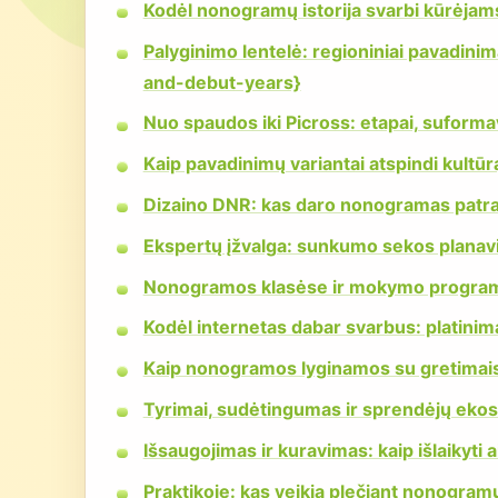
Kodėl nonogramų istorija svarbi kūrėja
Palyginimo lentelė: regioniniai pavadin
and-debut-years}
Nuo spaudos iki Picross: etapai, suforma
Kaip pavadinimų variantai atspindi kultūrą
Dizaino DNR: kas daro nonogramas patra
Ekspertų įžvalga: sunkumo sekos planavi
Nonogramos klasėse ir mokymo progra
Kodėl internetas dabar svarbus: platin
Kaip nonogramos lyginamos su gretimais 
Tyrimai, sudėtingumas ir sprendėjų eko
Išsaugojimas ir kuravimas: kaip išlaikyti ai
Praktikoje: kas veikia plečiant nonogramų