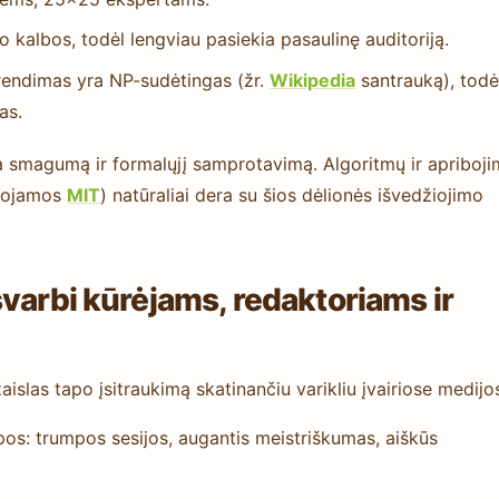
o kalbos, todėl lengviau pasiekia pasaulinę auditoriją.
prendimas yra NP-sudėtingas (žr.
Wikipedia
santrauką), todė
as.
magumą ir formalųjį samprotavimą. Algoritmų ir apriboji
tuojamos
MIT
) natūraliai dera su šios dėlionės išvedžiojimo
varbi kūrėjams, redaktoriams ir
aislas tapo įsitraukimą skatinančiu varikliu įvairiose medijo
pos: trumpos sesijos, augantis meistriškumas, aiškūs