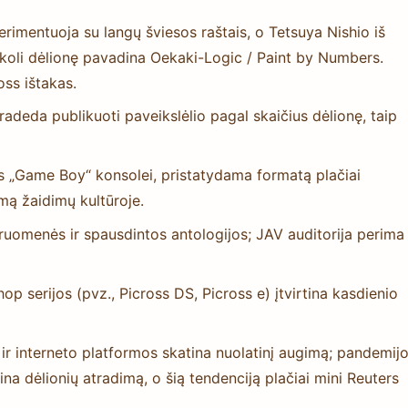
rimentuoja su langų šviesos raštais, o Tetsuya Nishio iš
ikoli dėlionę pavadina Oekaki-Logic / Paint by Numbers.
oss ištakas.
pradeda publikuoti paveikslėlio pagal skaičius dėlionę, taip
ss „Game Boy“ konsolei, pristatydama formatą plačiai
imą žaidimų kultūroje.
druomenės ir spausdintos antologijos; JAV auditorija perima
p serijos (pvz., Picross DS, Picross e) įtvirtina kasdienio
ir interneto platformos skatina nuolatinį augimą; pandemij
na dėlionių atradimą, o šią tendenciją plačiai mini Reuters