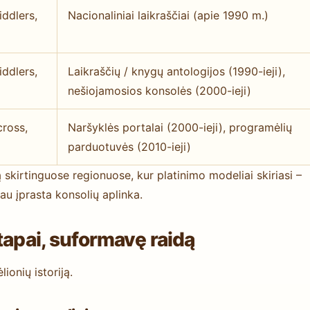
ddlers,
Nacionaliniai laikraščiai (apie 1990 m.)
ddlers,
Laikraščių / knygų antologijos (1990-ieji),
nešiojamosios konsolės (2000-ieji)
ross,
Naršyklės portalai (2000-ieji), programėlių
parduotuvės (2010-ieji)
 skirtinguose regionuose, kur platinimo modeliai skiriasi –
au įprasta konsolių aplinka.
tapai, suformavę raidą
lionių istoriją.