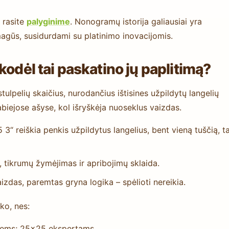
 rasite
palyginime
. Nonogramų istorija galiausiai yra
magūs, susidurdami su platinimo inovacijomis.
kodėl tai paskatino jų paplitimą?
ulpelių skaičius, nurodančius ištisines užpildytų langelių
abiejose ašyse, kol išryškėja nuoseklus vaizdas.
5 3“ reiškia penkis užpildytus langelius, bent vieną tuščią, t
tikrumų žymėjimas ir apribojimų sklaida.
aizdas, paremtas gryna logika – spėlioti nereikia.
ko, nes:
siems; 25×25 ekspertams.