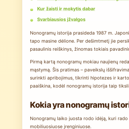
Kur žaisti ir mokytis dabar
Svarbiausios įžvalgos
Nonogramų istorija prasideda 1987 m. Japonijo
tapo masine dėlione. Per dešimtmetį jie persikė
pasaulinis reiškinys, žinomas tokiais pavadini
Pirmą kartą nonogramų mokiau naujienų redakci
mąstymą. Šis pratimas – paveikslų iššifravima
surinkti apribojimus, tikrinti hipotezes ir kar
paaiškina, kodėl nonogramų istorija taip tiksli
Kokia yra nonogramų istori
Nonogramų laiko juosta rodo idėją, kuri rado 
mobiliuosiuose įrenginiuose.