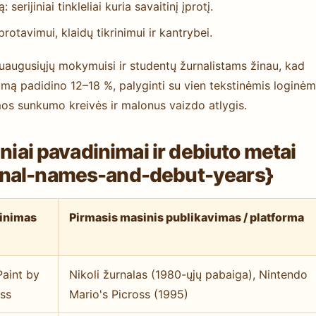
erijiniai tinkleliai kuria savaitinį įprotį.
tavimui, klaidų tikrinimui ir kantrybei.
suaugusiųjų mokymuisi ir studentų žurnalistams žinau, kad
umą padidino 12–18 %, palyginti su vien tekstinėmis loginėm
os sunkumo kreivės ir malonus vaizdo atlygis.
niai pavadinimai ir debiuto metai
onal-names-and-debut-years}
dinimas
Pirmasis masinis publikavimas / platforma
Paint by
Nikoli žurnalas (1980-ųjų pabaiga), Nintendo
ss
Mario's Picross (1995)