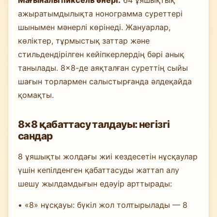
ажыратымдылықта нонограмма суреттері
шынымен мәнерлі көрінеді. Жануарлар,
көліктер, тұрмыстық заттар және
стильдендірілген кейіпкерлердің бәрі анық
танылады. 8×8-де аяқталған суреттің сыйы
шағын торлармен салыстырғанда әлдеқайда
қомақты.
8×8 қабаттасу талдауы: негізгі
сандар
8 ұяшықты жолдағы жиі кездесетін нұсқаулар
үшін кепілденген қабаттасуды жаттап алу
шешу жылдамдығын едәуір арттырады:
• «8» нұсқауы: бүкіл жол толтырылады — 8