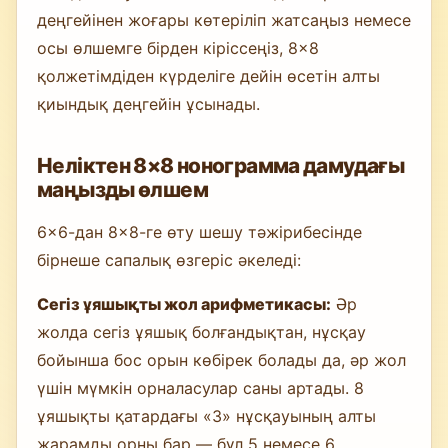
деңгейінен жоғары көтеріліп жатсаңыз немесе
осы өлшемге бірден кіріссеңіз, 8×8
қолжетімдіден күрделіге дейін өсетін алты
қиындық деңгейін ұсынады.
Неліктен 8×8 нонограмма дамудағы
маңызды өлшем
6×6-дан 8×8-ге өту шешу тәжірибесінде
бірнеше сапалық өзгеріс әкеледі:
Сегіз ұяшықты жол арифметикасы:
Әр
жолда сегіз ұяшық болғандықтан, нұсқау
бойынша бос орын көбірек болады да, әр жол
үшін мүмкін орналасулар саны артады. 8
ұяшықты қатардағы «3» нұсқауының алты
жарамды орны бар — бұл 5 немесе 6