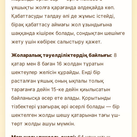
ұяшықты жолға қарағанда әлдеқайда көп.
Қабаттасуды талдау әлі де жұмыс істейді,
бірақ қабаттасу аймағы жол ұзындығына
шаққанда кішірек болады, сондықтан шешімге
жету үшін көбірек салыстыру қажет.
Жоларалық тәуелділіктердің байлығы:
8
қатар мен 8 баған 16 жолдан тұратын
шектеулер желісін құрайды. Енді бір
расталған ұяшық оның ықпалы толық
тарағанға дейін 15-ке дейін қиылысатын
байланысқа әсер ете алады. Қорытынды
тізбектері ұзағырақ әрі әсерлі болады — бір
шектелген жолды шешу қатарынан тағы үш-
төрт жолды ашуы мүмкін.
Мағыналы пиксель өнері:
64 ұяшықтық