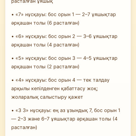
расталған ұяшық
• «7» нұсқауы: бос орын 1 — 2–7 ұяшықтар
әрқашан толы (6 расталған)
• «6» нұсқауы: бос орын 2 — 3–6 ұяшықтар
әрқашан толы (4 расталған)
• «5» нұсқауы: бос орын 3 — 4–5 ұяшықтар
әрқашан толы (2 расталған)
• «4» нұсқауы: бос орын 4 — тек талдау
арқылы кепілденген қабаттасу жоқ;
жоларалық салыстыру қажет
• «3 3» нұсқауы: ең аз ұзындық 7, бос орын 1
— 2–3 және 6–7 ұяшықтар әрқашан толы (4
расталған)