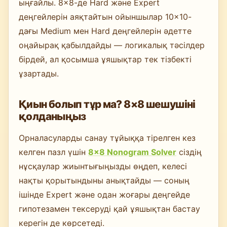
ыңғайлы. 8×8-де Hard және Expert
деңгейлерін аяқтайтын ойыншылар 10×10-
дағы Medium мен Hard деңгейлерін әдетте
оңайырақ қабылдайды — логикалық тәсілдер
бірдей, ал қосымша ұяшықтар тек тізбекті
ұзартады.
Қиын болып тұр ма? 8×8 шешушіні
қолданыңыз
Орналасуларды санау тұйыққа тірелген кез
келген пазл үшін
8×8 Nonogram Solver
сіздің
нұсқаулар жиынтығыңызды өңдеп, келесі
нақты қорытындыны анықтайды — соның
ішінде Expert және одан жоғары деңгейде
гипотезамен тексеруді қай ұяшықтан бастау
керегін де көрсетеді.