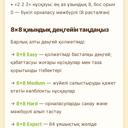
• «2 2 2» нұсқауы: ең аз ұзындық 8, бос орын
0 — бүкіл орналасу мәжбүрлі (8 расталған)
8×8 қиындық деңгейін таңдаңыз
Барлық алты деңгей қолжетімді:
→
8×8 Easy
— қолжетімді бастапқы деңгей;
қабаттасуы жоғары нұсқаулар мен таза
қорытынды тізбектері
→
8×8 Medium
— жүйелі салыстыруды қажет
ететін көпблокты нұсқаулар
→
8×8 Hard
— орналасуларды санау және
мәжбүрлі алып тастау
→
8×8 Expert
— 64 ұяшықтық желіде