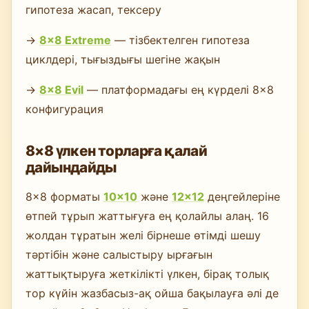
гипотеза жасап, тексеру
→
8×8 Extreme
— тізбектелген гипотеза
циклдері, тығыздығы шегіне жақын
→
8×8 Evil
— платформадағы ең күрделі 8×8
конфигурация
8×8 үлкен торларға қалай
дайындайды
8×8 форматы
10×10
және
12×12
деңгейлеріне
өтпей тұрып жаттығуға ең қолайлы алаң. 16
жолдан тұратын желі бірнеше өтімді шешу
тәртібін және салыстыру ырғағын
жаттықтыруға жеткілікті үлкен, бірақ толық
тор күйін жазбасыз-ақ ойша бақылауға әлі де