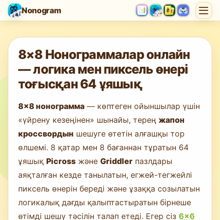
Nonogram
Ойын жүктелуде…
8×8 Нонограммалар онлайн
— логика мен пиксель өнері
тоғысқан 64 ұяшық
8×8 нонограмма
— көптеген ойыншылар үшін
«үйрену кезеңінен» шынайы, терең
жапон
кроссвордын
шешуге өтетін алғашқы тор
өлшемі. 8 қатар мен 8 бағаннан тұратын 64
ұяшық
Picross
және
Griddler
пазлдары
аяқталған кезде танылатын, егжей-тегжейлі
пиксель өнерін береді және ұзаққа созылатын
логикалық дағды қалыптастыратын бірнеше
өтімді шешу тәсілін талап етеді. Егер сіз
6×6