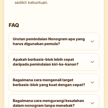
sedikit kebuntuan.
FAQ
Urutan pemindaian Nonogram apa yang
harus digunakan pemula?
Gunakan metode hibrida: mulai dengan
Apakah berbasis-blok lebih cepat
berbasis-blok pada garis yang ketat, lalu
daripada pemindaian kiri-ke-kanan?
lakukan sapuan penuh baris kiri-ke-kanan
dan kolom dari atas ke bawah dengan
Berbasis-blok lebih cepat di awal tetapi
verifikasi di antara lintasan.
Bagaimana cara mengenali target
lebih berisiko. Pemula biasanya mendapat
berbasis-blok yang kuat dengan cepat?
waktu keseluruhan terbaik dan lebih sedikit
kesalahan dengan metode hibrida yang
Cari petunjuk tunggal yang besar atau garis
menambahkan sapuan terstruktur.
Bagaimana cara mengurangi kesalahan
di mana jumlah petunjuk ditambah celah
dalam nonogram tanpa menebak?
minimum hampir sama dengan panjang garis