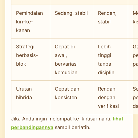
Pemindaian
Sedang, stabil
Rendah,
Me
kiri-ke-
stabil
ki
kanan
Strategi
Cepat di
Lebih
G
berbasis-
awal,
tinggi
pe
blok
bervariasi
tanpa
pa
kemudian
disiplin
Urutan
Cepat dan
Rendah
S
hibrida
konsisten
dengan
p
verifikasi
d
Jika Anda ingin melompat ke ikhtisar nanti,
lihat
perbandingannya
sambil berlatih.