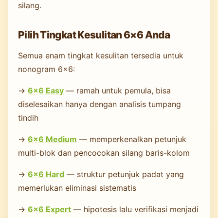
silang.
Pilih Tingkat Kesulitan 6×6 Anda
Semua enam tingkat kesulitan tersedia untuk
nonogram 6×6:
→
6×6 Easy
— ramah untuk pemula, bisa
diselesaikan hanya dengan analisis tumpang
tindih
→
6×6 Medium
— memperkenalkan petunjuk
multi-blok dan pencocokan silang baris-kolom
→
6×6 Hard
— struktur petunjuk padat yang
memerlukan eliminasi sistematis
→
6×6 Expert
— hipotesis lalu verifikasi menjadi