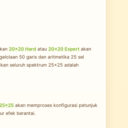
skan
20×20 Hard
atau
20×20 Expert
akan
lolaan 50 garis dan aritmetika 25 sel
ikan seluruh spektrum 25×25 adalah
25×25
akan memproses konfigurasi petunjuk
r efek berantai.