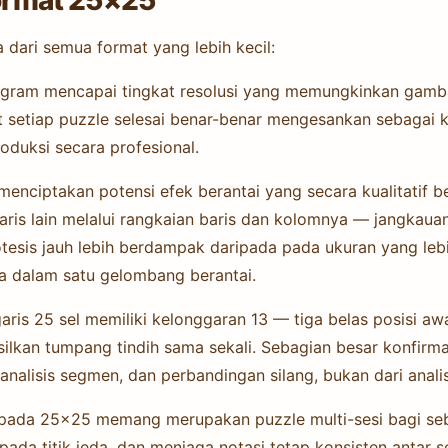
dari semua format yang lebih kecil:
nogram mencapai tingkat resolusi yang memungkinkan gamb
t setiap puzzle selesai benar-benar mengesankan sebagai ka
oduksi secara profesional.
enciptakan potensi efek berantai yang secara kualitatif be
garis lain melalui rangkaian baris dan kolomnya — jangkaua
esis jauh lebih berdampak daripada pada ukuran yang lebih
sa dalam satu gelombang berantai.
aris 25 sel memiliki kelonggaran 13 — tiga belas posisi aw
silkan tumpang tindih sama sekali. Sebagian besar konfirm
 analisis segmen, dan perbandingan silang, bukan dari anali
 pada 25×25 memang merupakan puzzle multi-sesi bagi se
da titik jeda, dan menjaga notasi tetap konsisten antar s