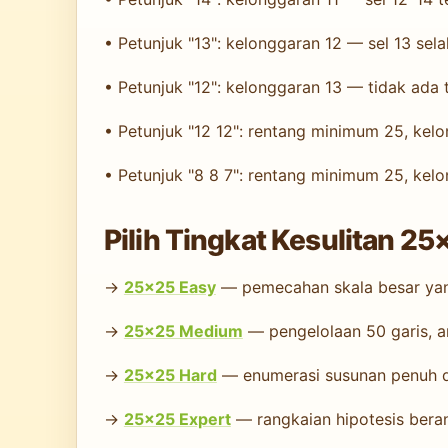
• Petunjuk "13": kelonggaran 12 — sel 13 sela
• Petunjuk "12": kelonggaran 13 — tidak ada 
• Petunjuk "12 12": rentang minimum 25, kel
• Petunjuk "8 8 7": rentang minimum 25, kel
Pilih Tingkat Kesulitan 2
→
25×25 Easy
— pemecahan skala besar yang
→
25×25 Medium
— pengelolaan 50 garis, a
→
25×25 Hard
— enumerasi susunan penuh d
→
25×25 Expert
— rangkaian hipotesis berant