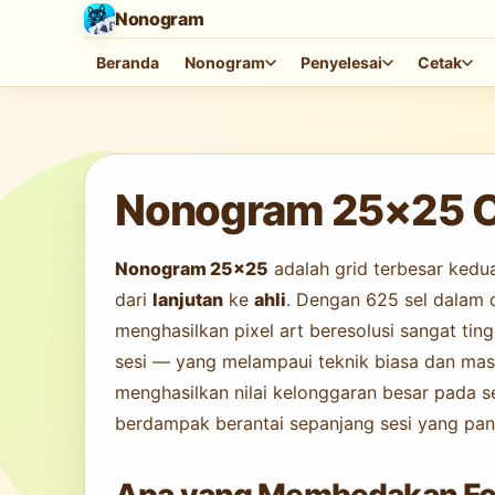
Nonogram
Beranda
Nonogram
Penyelesai
Cetak
Memuat game…
Nonogram 25×25 Onl
Nonogram 25×25
adalah grid terbesar kedu
dari
lanjutan
ke
ahli
. Dengan 625 sel dalam 
menghasilkan pixel art beresolusi sangat t
sesi — yang melampaui teknik biasa dan masu
menghasilkan nilai kelonggaran besar pada s
berdampak berantai sepanjang sesi yang pan
Apa yang Membedakan Fo