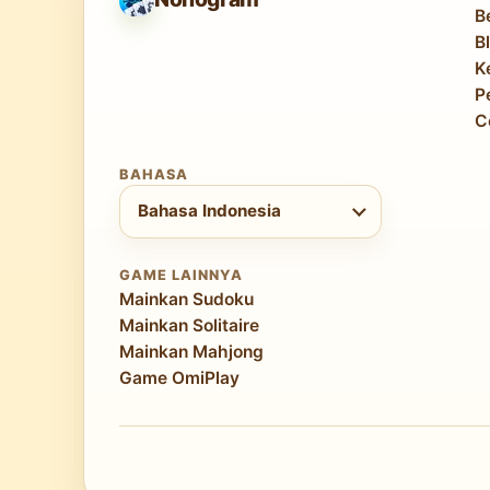
B
B
K
P
C
BAHASA
Pilih bahasa
Bahasa Indonesia
GAME LAINNYA
Mainkan Sudoku
Mainkan Solitaire
Mainkan Mahjong
Game OmiPlay