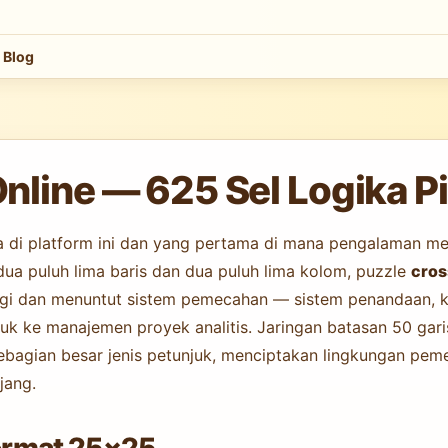
Blog
ine — 625 Sel Logika Pix
a di platform ini dan yang pertama di mana pengalaman m
dua puluh lima baris dan dua puluh lima kolom, puzzle
cros
inggi dan menuntut sistem pemecahan — sistem penandaan, 
k ke manajemen proyek analitis. Jaringan batasan 50 garis
ebagian besar jenis petunjuk, menciptakan lingkungan peme
jang.
rmat 25×25