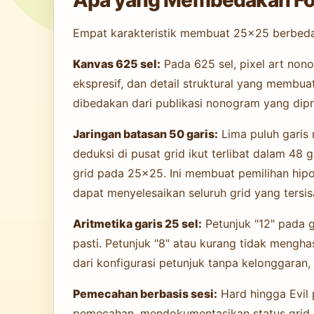
Empat karakteristik membuat 25×25 berbeda 
Kanvas 625 sel:
Pada 625 sel, pixel art no
ekspresif, dan detail struktural yang membua
dibedakan dari publikasi nonogram yang dipr
Jaringan batasan 50 garis:
Lima puluh garis m
deduksi di pusat grid ikut terlibat dalam 48 
grid pada 25×25. Ini membuat pemilihan hipot
dapat menyelesaikan seluruh grid yang tersi
Aritmetika garis 25 sel:
Petunjuk "12" pada g
pasti. Petunjuk "8" atau kurang tidak mengha
dari konfigurasi petunjuk tanpa kelonggaran,
Pemecahan berbasis sesi:
Hard hingga Evil
pemecahan, mendokumentasikan status grid pa