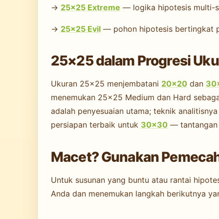
→
25×25 Extreme
— logika hipotesis multi-s
→
25×25 Evil
— pohon hipotesis bertingkat
25×25 dalam Progresi Uku
Ukuran 25×25 menjembatani
20×20
dan
30
menemukan 25×25 Medium dan Hard sebagai ke
adalah penyesuaian utama; teknik analitisn
persiapan terbaik untuk
30×30
— tantangan p
Macet? Gunakan Pemeca
Untuk susunan yang buntu atau rantai hipotesi
Anda dan menemukan langkah berikutnya yang 