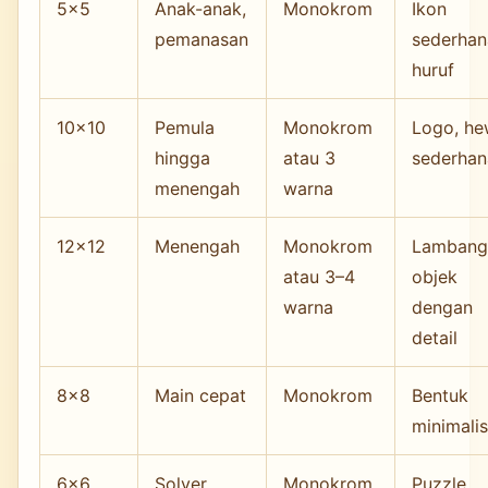
5×5
Anak-anak,
Monokrom
Ikon
pemanasan
sederhan
huruf
10×10
Pemula
Monokrom
Logo, h
hingga
atau 3
sederhan
menengah
warna
12×12
Menengah
Monokrom
Lambang
atau 3–4
objek
warna
dengan
detail
8×8
Main cepat
Monokrom
Bentuk
minimali
6×6
Solver
Monokrom
Puzzle