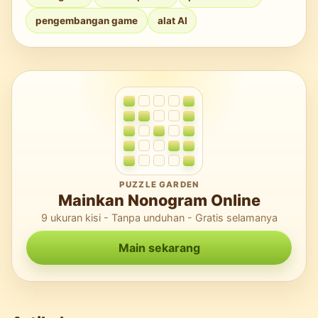
berdasarkan run-length, dan solver yang
pengembangan game
alat AI
mengutamakan logika; MDN dan GitHub
menyediakan contoh untuk memulai.
PUZZLE GARDEN
Mainkan Nonogram Online
9 ukuran kisi - Tanpa unduhan - Gratis selamanya
Main sekarang