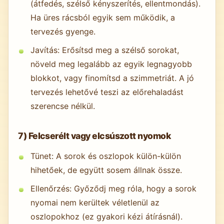
(átfedés, szélső kényszerítés, ellentmondás).
Ha üres rácsból egyik sem működik, a
tervezés gyenge.
Javítás: Erősítsd meg a szélső sorokat,
növeld meg legalább az egyik legnagyobb
blokkot, vagy finomítsd a szimmetriát. A jó
tervezés lehetővé teszi az előrehaladást
szerencse nélkül.
7) Felcserélt vagy elcsúszott nyomok
Tünet: A sorok és oszlopok külön-külön
hihetőek, de együtt sosem állnak össze.
Ellenőrzés: Győződj meg róla, hogy a sorok
nyomai nem kerültek véletlenül az
oszlopokhoz (ez gyakori kézi átírásnál).