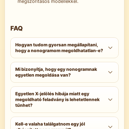
megszorításos modellekkel.
FAQ
Hogyan tudom gyorsan megállapítani,
hogy a nonogramom megoldhatatlan-e?
Futtasd le a hossztesztet minden soron: a
Mi bizonyítja, hogy egy nonogramnak
blokkok összege és a kötelező hézagok
egyetlen megoldása van?
nem haladhatják meg a sor hosszát. Ha
bármelyik sor elbukik, a feladvány hibás.
Két eltérő megoldási sorrendnek ugyanabba
Egyetlen X-jelölés hibája miatt egy
a rácsba kell kifutnia, vagy egy SAT/ILP
megoldható feladvány is lehetetlennek
modellnek pontosan egy kielégítő
tűnhet?
hozzárendelést kell visszaadnia.
Igen. Egyetlen egycellás eltérés vagy rossz
Kell-e valaha találgatnom egy jól
helyre tett X blokkolhatja a helyes kitöltést.