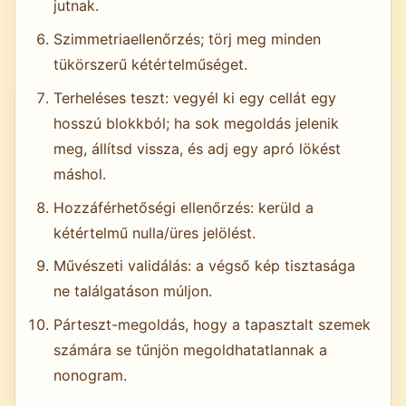
jutnak.
Szimmetriaellenőrzés; törj meg minden
tükörszerű kétértelműséget.
Terheléses teszt: vegyél ki egy cellát egy
hosszú blokkból; ha sok megoldás jelenik
meg, állítsd vissza, és adj egy apró lökést
máshol.
Hozzáférhetőségi ellenőrzés: kerüld a
kétértelmű nulla/üres jelölést.
Művészeti validálás: a végső kép tisztasága
ne találgatáson múljon.
Párteszt-megoldás, hogy a tapasztalt szemek
számára se tűnjön megoldhatatlannak a
nonogram.