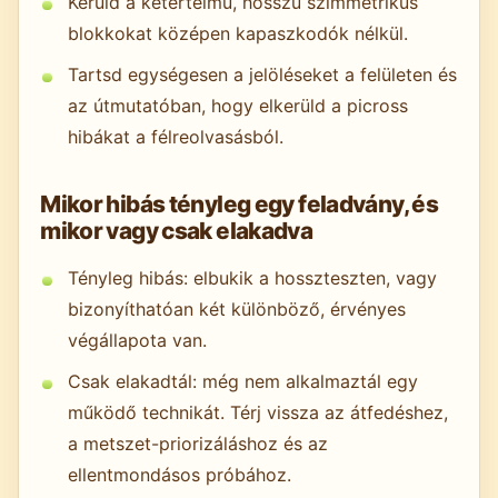
Kerüld a kétértelmű, hosszú szimmetrikus
blokkokat középen kapaszkodók nélkül.
Tartsd egységesen a jelöléseket a felületen és
az útmutatóban, hogy elkerüld a picross
hibákat a félreolvasásból.
Mikor hibás tényleg egy feladvány, és
mikor vagy csak elakadva
Tényleg hibás: elbukik a hosszteszten, vagy
bizonyíthatóan két különböző, érvényes
végállapota van.
Csak elakadtál: még nem alkalmaztál egy
működő technikát. Térj vissza az átfedéshez,
a metszet-priorizáláshoz és az
ellentmondásos próbához.