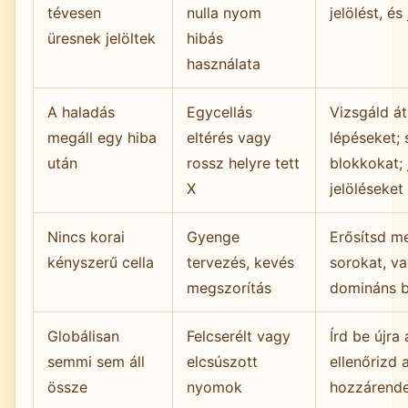
tévesen
nulla nyom
jelölést, és
üresnek jelöltek
hibás
használata
A haladás
Egycellás
Vizsgáld át
megáll egy hiba
eltérés vagy
lépéseket; 
után
rossz helyre tett
blokkokat; 
X
jelöléseket
Nincs korai
Gyenge
Erősítsd m
kényszerű cella
tervezés, kevés
sorokat, v
megszorítás
domináns b
Globálisan
Felcserélt vagy
Írd be újra
semmi sem áll
elcsúszott
ellenőrizd 
össze
nyomok
hozzárende