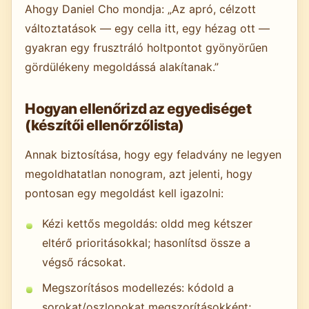
Ahogy Daniel Cho mondja: „Az apró, célzott
változtatások — egy cella itt, egy hézag ott —
gyakran egy frusztráló holtpontot gyönyörűen
gördülékeny megoldássá alakítanak.”
Hogyan ellenőrizd az egyediséget
(készítői ellenőrzőlista)
Annak biztosítása, hogy egy feladvány ne legyen
megoldhatatlan nonogram, azt jelenti, hogy
pontosan egy megoldást kell igazolni:
Kézi kettős megoldás: oldd meg kétszer
eltérő prioritásokkal; hasonlítsd össze a
végső rácsokat.
Megszorításos modellezés: kódold a
sorokat/oszlopokat megszorításokként;