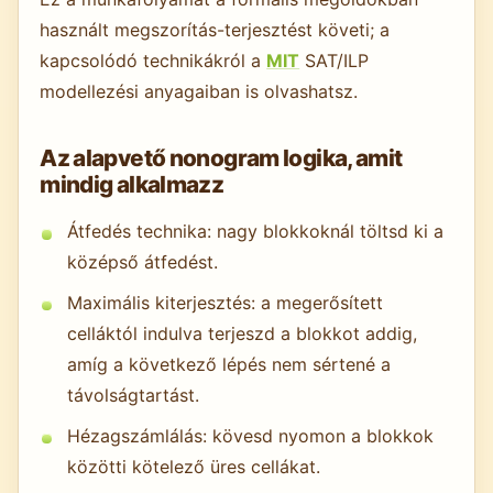
használt megszorítás-terjesztést követi; a
kapcsolódó technikákról a
MIT
SAT/ILP
modellezési anyagaiban is olvashatsz.
Az alapvető nonogram logika, amit
mindig alkalmazz
Átfedés technika: nagy blokkoknál töltsd ki a
középső átfedést.
Maximális kiterjesztés: a megerősített
celláktól indulva terjeszd a blokkot addig,
amíg a következő lépés nem sértené a
távolságtartást.
Hézagszámlálás: kövesd nyomon a blokkok
közötti kötelező üres cellákat.