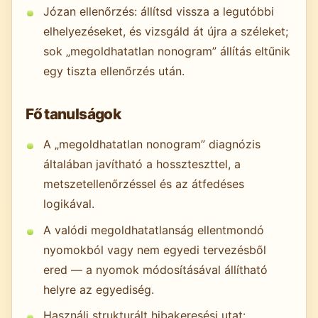
Józan ellenőrzés: állítsd vissza a legutóbbi
elhelyezéseket, és vizsgáld át újra a széleket;
sok „megoldhatatlan nonogram” állítás eltűnik
egy tiszta ellenőrzés után.
Fő tanulságok
A „megoldhatatlan nonogram” diagnózis
általában javítható a hosszteszttel, a
metszetellenőrzéssel és az átfedéses
logikával.
A valódi megoldhatatlanság ellentmondó
nyomokból vagy nem egyedi tervezésből
ered — a nyomok módosításával állítható
helyre az egyediség.
Használj strukturált hibakeresési utat: