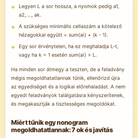
Legyen L a sor hossza, a nyomok pedig a1,
a2, …, ak.
A szükséges minimális cellaszám a kötelező
hézagokkal együtt = sum(ai) + (k - 1).
Egy sor érvénytelen, ha ez meghaladja L-t,
vagy ha k = 1 esetén sum(ai) > L.
Ha minden sor átmegy a teszten, de a feladvány
mégis megoldhatatlannak tűnik, ellenőrizd újra
az egyediséget és a logikai előrehaladást. A nem
egyedi feladványok találgatásra kényszerítenek,
és megakasztják a tisztességes megoldókat.
Miért tűnik egy nonogram
megoldhatatlannak: 7 ok és javítás