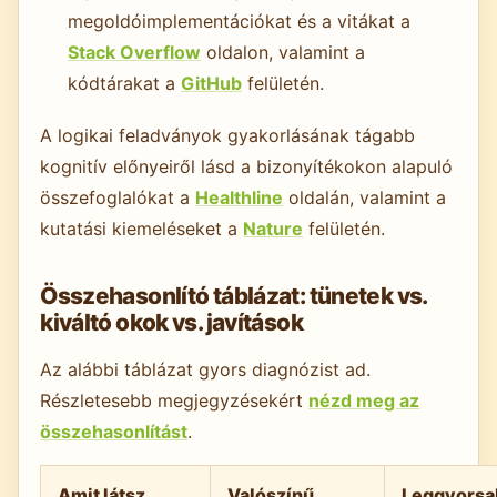
megoldóimplementációkat és a vitákat a
Stack Overflow
oldalon, valamint a
kódtárakat a
GitHub
felületén.
A logikai feladványok gyakorlásának tágabb
kognitív előnyeiről lásd a bizonyítékokon alapuló
összefoglalókat a
Healthline
oldalán, valamint a
kutatási kiemeléseket a
Nature
felületén.
Összehasonlító táblázat: tünetek vs.
kiváltó okok vs. javítások
Az alábbi táblázat gyors diagnózist ad.
Részletesebb megjegyzésekért
nézd meg az
összehasonlítást
.
Amit látsz
Valószínű
Leggyorsa