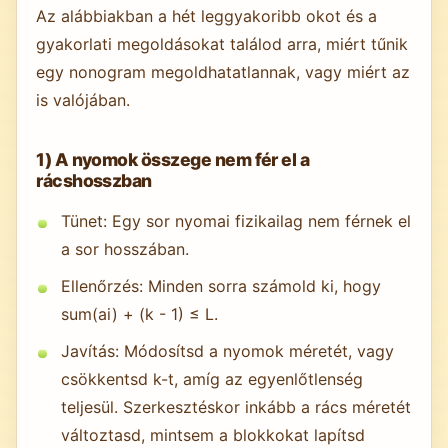
Az alábbiakban a hét leggyakoribb okot és a
gyakorlati megoldásokat találod arra, miért tűnik
egy nonogram megoldhatatlannak, vagy miért az
is valójában.
1) A nyomok összege nem fér el a
rácshosszban
Tünet: Egy sor nyomai fizikailag nem férnek el
a sor hosszában.
Ellenőrzés: Minden sorra számold ki, hogy
sum(ai) + (k - 1) ≤ L.
Javítás: Módosítsd a nyomok méretét, vagy
csökkentsd k-t, amíg az egyenlőtlenség
teljesül. Szerkesztéskor inkább a rács méretét
változtasd, mintsem a blokkokat lapítsd