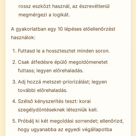
rossz eszközt használ, az észrevétlenül
megmérgezi a logikát.
A gyakorlatban egy 10 lépéses előellenőrzést
használok:
Futtasd le a hossztesztet minden soron.
Csak átfedésre épülő megoldómenetet
futtass; legyen előrehaladás.
Adj hozzá metszet-priorizálást; legyen
további előrehaladás.
Szélső kényszerítés teszt: korai
szegélydöntéseknek létezniük kell.
Próbálj ki két megoldási sorrendet; ellenőrizd,
hogy ugyanabba az egyedi végállapotba