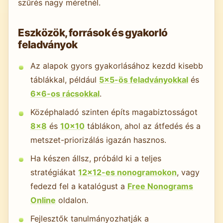
szűrés nagy méretnél.
Eszközök, források és gyakorló
feladványok
Az alapok gyors gyakorlásához kezdd kisebb
táblákkal, például
5×5-ös feladványokkal
és
6×6-os rácsokkal
.
Középhaladó szinten építs magabiztosságot
8x8
és
10x10
táblákon, ahol az átfedés és a
metszet-priorizálás igazán hasznos.
Ha készen állsz, próbáld ki a teljes
stratégiákat
12x12-es nonogramokon
, vagy
fedezd fel a katalógust a
Free Nonograms
Online
oldalon.
Fejlesztők tanulmányozhatják a