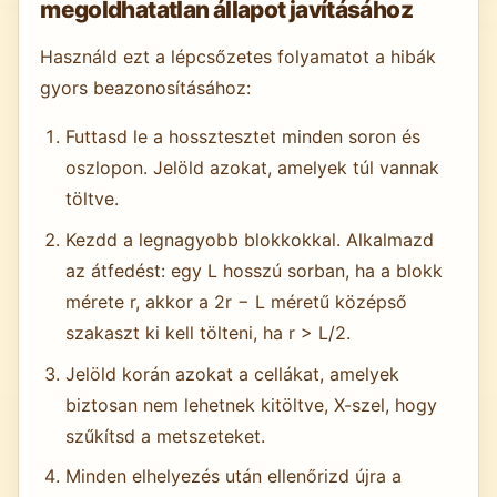
megoldhatatlan állapot javításához
Használd ezt a lépcsőzetes folyamatot a hibák
gyors beazonosításához:
Futtasd le a hossztesztet minden soron és
oszlopon. Jelöld azokat, amelyek túl vannak
töltve.
Kezdd a legnagyobb blokkokkal. Alkalmazd
az átfedést: egy L hosszú sorban, ha a blokk
mérete r, akkor a 2r − L méretű középső
szakaszt ki kell tölteni, ha r > L/2.
Jelöld korán azokat a cellákat, amelyek
biztosan nem lehetnek kitöltve, X-szel, hogy
szűkítsd a metszeteket.
Minden elhelyezés után ellenőrizd újra a