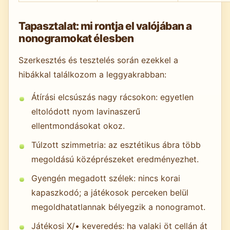
Tapasztalat: mi rontja el valójában a
nonogramokat élesben
Szerkesztés és tesztelés során ezekkel a
hibákkal találkozom a leggyakrabban:
Átírási elcsúszás nagy rácsokon: egyetlen
eltolódott nyom lavinaszerű
ellentmondásokat okoz.
Túlzott szimmetria: az esztétikus ábra több
megoldású középrészeket eredményezhet.
Gyengén megadott szélek: nincs korai
kapaszkodó; a játékosok perceken belül
megoldhatatlannak bélyegzik a nonogramot.
Játékosi X/• keveredés: ha valaki öt cellán át