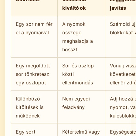
kiváltó ok
javítás
Egy sor nem fér
A nyomok
Számold új
el a nyomaival
összege
blokkokat 
meghaladja a
hosszt
Egy megoldott
Sor és oszlop
Vonulj viss
sor tönkretesz
közti
következete
egy oszlopot
ellentmondás
ellenőrizd 
Különböző
Nem egyedi
Adj hozzá 
kitöltések is
feladvány
nyomot, va
működnek
kulcsblokk
Egy sort
Kétértelmű vagy
Egységesíts