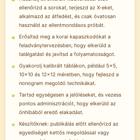
ellenőrizd a sorokat, terjeszd az X-eket,
alkalmazd az átfedést, és csak óvatosan
használd az ellentmondásos próbát.
Erősítsd meg a korai kapaszkodókat a
feladványtervezésben, hogy elkerüld a
találgatást és javítsd a folyamatosságot.
Gyakorolj kalibrált táblákon, például 5×5,
10×10 és 12×12 méretben, hogy fejleszd a
nonogram megoldó technikákat.
Tartsd egységesen a jelöléseket, és vezess
pontos adminisztrációt, hogy elkerüld az
önhibából eredő elakadást.
Készítőknek: publikálás előtt ellenőrizd az
egyediséget kettős megoldással vagy