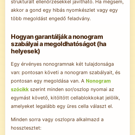
strukturált ellenőrzésekkel javítható. Ha mégsem,
akkor a gond egy hibás nyomkészlet vagy egy
több megoldást engedő feladvány.
Hogyan garantálják a nonogram
szabályai a megoldhatóságot (ha
helyesek)
Egy érvényes nonogramnak két tulajdonsága
van: pontosan követi a nonogram szabályait, és
pontosan egy megoldása van. A
Nonogram
szócikk
szerint minden sor/oszlop nyomai az
egymást követő, kitöltött cellablokkokat jelölik,
amelyeket legalább egy üres cella választ el.
Minden sorra vagy oszlopra alkalmazd a
hossztesztet: