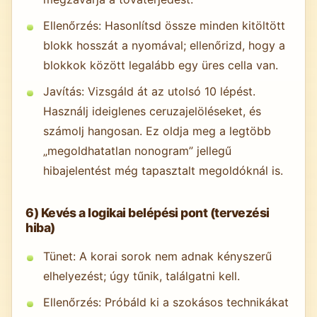
Ellenőrzés: Hasonlítsd össze minden kitöltött
blokk hosszát a nyomával; ellenőrizd, hogy a
blokkok között legalább egy üres cella van.
Javítás: Vizsgáld át az utolsó 10 lépést.
Használj ideiglenes ceruzajelöléseket, és
számolj hangosan. Ez oldja meg a legtöbb
„megoldhatatlan nonogram” jellegű
hibajelentést még tapasztalt megoldóknál is.
6) Kevés a logikai belépési pont (tervezési
hiba)
Tünet: A korai sorok nem adnak kényszerű
elhelyezést; úgy tűnik, találgatni kell.
Ellenőrzés: Próbáld ki a szokásos technikákat