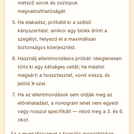
metsző sorok és oszlopok
megvalósíthatóságát.
Ha elakadsz, próbáld ki a szélső
kényszerítést: amikor egy blokk érinti a
szegélyt, helyezd el a maximálisan
biztonságos kiterjesztést.
Használj ellentmondásos próbát: ideiglenesen
tölts ki egy kétséges cellát; ha máshol
megsérti a hossztesztet, vond vissza, és
jelöld X-szel.
Ha az ellentmondások sem oldják meg az
előrehaladást, a nonogram lehet nem egyedi
vagy rosszul specifikált — nézd meg a 3. és 6.
okot.
Ez a munkafolyamat a formális megoldókban