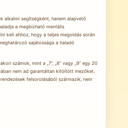
k alkalmi segítségként, hanem alapvető
haladja a megbízható mentális
ni kell ahhoz, hogy a teljes megoldás során
 meghatározó sajátossága a haladó
kori számok, mint a „7”, „8” vagy „9” egy 20
ában nem ad garantáltan kitöltött mezőket.
lrendezések felsorolásából származik, nem