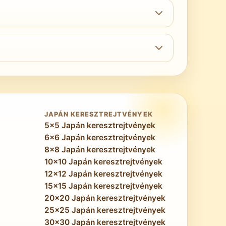
ett puzzle-művészettel is versenyez. Az
rgyak pedig olyan szerkezeti pontossággal
 olyan követési feladatot hoznak létre,
-jegyzetelés. Sok megoldó azt tapasztalja,
ntálás szokása minden rácsméretben élesíti
JAPÁN KERESZTREJTVÉNYEK
5x5 Japán keresztrejtvények
6x6 Japán keresztrejtvények
8x8 Japán keresztrejtvények
10x10 Japán keresztrejtvények
12x12 Japán keresztrejtvények
15x15 Japán keresztrejtvények
20x20 Japán keresztrejtvények
25x25 Japán keresztrejtvények
30x30 Japán keresztrejtvények