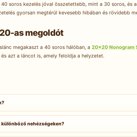
s 40 soros kezelés jóval összetettebb, mint a 30 soros, és 
zetelés gyorsan megtérül kevesebb hibában és rövidebb me
×20-as megoldót
islánc megakaszt a 40 soros hálóban, a
20×20 Nonogram S
és azt a láncot is, amely feloldja a helyzetet.
n?
oldók, akik már teljesítették a
15×15 Hard
szintet, késze
zen állnak a 20×20 Expertre. A technikák ugyanazok — a fő pl
ek különböző nehézségeken?
minc–hetven perc. Hard: hatvan–százhúsz perc. Expert: kil