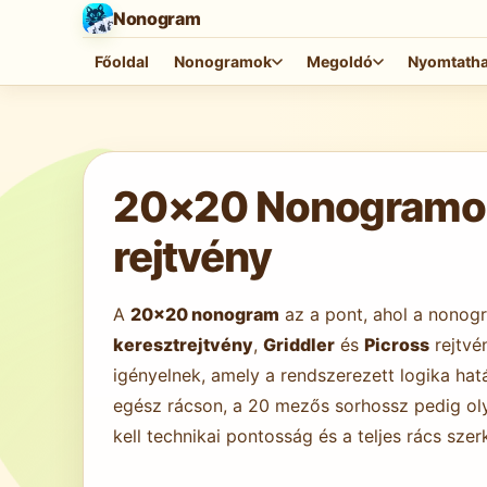
Nonogram
Főoldal
Nonogramok
Megoldó
Nyomtath
Játék betöltése…
20×20 Nonogramok 
rejtvény
A
20×20 nonogram
az a pont, ahol a nonog
keresztrejtvény
,
Griddler
és
Picross
rejtvé
igényelnek, amely a rendszerezett logika hatá
egész rácson, a 20 mezős sorhossz pedig ol
kell technikai pontosság és a teljes rács szer