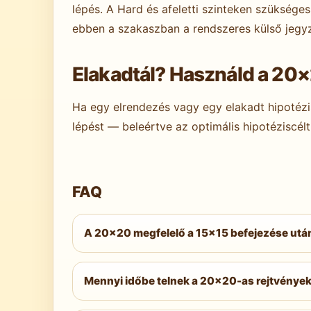
lépés. A Hard és afeletti szinteken szüksége
ebben a szakaszban a rendszeres külső jegy
Elakadtál? Használd a 20
Ha egy elrendezés vagy egy elakadt hipotéz
lépést — beleértve az optimális hipotéziscélt 
FAQ
A 20×20 megfelelő a 15×15 befejezése utá
Igen — Easy és Medium szinten. Azok a meg
15×15 Expert
szintet is teljesítették, kés
Mennyi időbe telnek a 20×20-as rejtvény
Easy: tizenöt–harmincöt perc. Medium: har