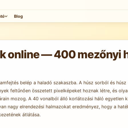
ató
Blog
online — 400 mezőnyi ha
ramfejtés belép a haladó szakaszba. A húsz sorból és hús
nyek feltűnően összetett pixelképeket hoznak létre, és ol
rain mozog. A 40 vonalból álló korlátozási háló egyetlen k
yan nagy elrendezési halmazokat eredményez, hogy a haték
kezetének átlátása.