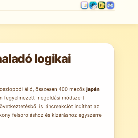
ladó logikai
z oszlopból álló, összesen 400 mezős
japán
yan fegyelmezett megoldási módszert
övetkeztetésből is láncreakciót indíthat az
ony felsoroláshoz és kizáráshoz egyszerre