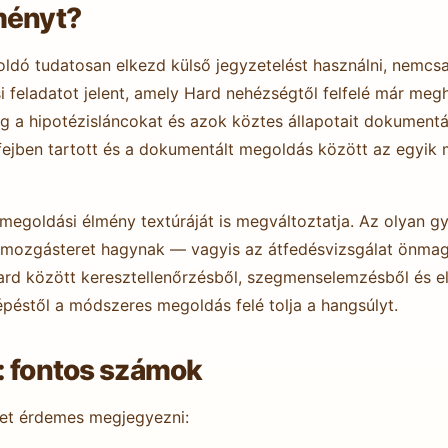
ményt?
dó tudatosan elkezd külső jegyzetelést használni, nemcsa
i feladatot jelent, amely Hard nehézségtől felfelé már meg
g a hipotézisláncokat és azok köztes állapotait dokumentál
ejben tartott és a dokumentált megoldás között az egyik
goldási élmény textúráját is megváltoztatja. Az olyan gya
 mozgásteret hagynak — vagyis az átfedésvizsgálat önmag
ard között keresztellenőrzésből, szegmenselemzésből és e
épéstől a módszeres megoldás felé tolja a hangsúlyt.
: fontos számok
et érdemes megjegyezni: