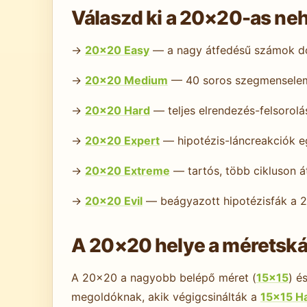
Válaszd ki a 20×20-as ne
→
20×20 Easy
— a nagy átfedésű számok dom
→
20×20 Medium
— 40 soros szegmenselemz
→
20×20 Hard
— teljes elrendezés-felsorol
→
20×20 Expert
— hipotézis-láncreakciók e
→
20×20 Extreme
— tartós, több cikluson á
→
20×20 Evil
— beágyazott hipotézisfák a 
A 20×20 helye a méretská
A 20×20 a nagyobb belépő méret (
15×15
) é
megoldóknak, akik végigcsinálták a
15×15 H