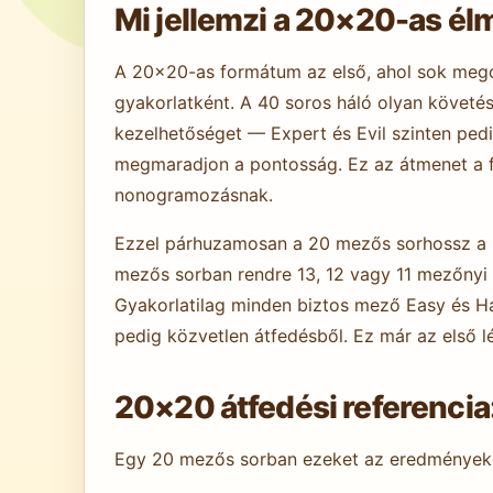
Mi jellemzi a 20×20-as él
A 20×20-as formátum az első, ahol sok megol
gyakorlatként. A 40 soros háló olyan követés
kezelhetőséget — Expert és Evil szinten pedi
megmaradjon a pontosság. Ez az átmenet a f
nonogramozásnak.
Ezzel párhuzamosan a 20 mezős sorhossz a me
mezős sorban rendre 13, 12 vagy 11 mezőnyi
Gyakorlatilag minden biztos mező Easy és H
pedig közvetlen átfedésből. Ez már az első l
20×20 átfedési referencia
Egy 20 mezős sorban ezeket az eredmények