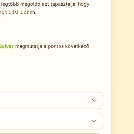
a legtöbb megoldó azt tapasztalja, hogy
goldási időben.
olver
megmutatja a pontos következő
n állnak a 20×20 Hardra; akik pedig a
usz kihívást a 40 soros kezelés jelenti.
encven–száznyolcvan perc. Extreme és Evil: