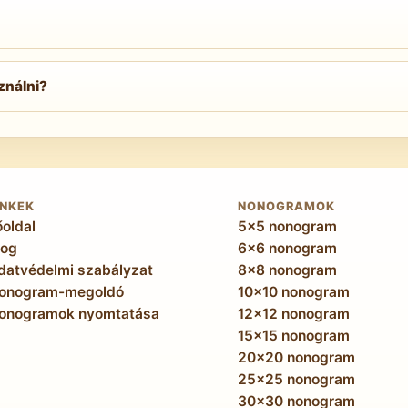
minőséget érnek el, amely már a professzionálisan készít
 tájképeken elkülönül az előtér és a háttér, a bonyolult tá
ználni?
ó illusztráció kibontásának érződik.
korlátozási háló és a 400 mezőn átívelő elrendezéshalmazok
ezésszám, a korlátozáspár-nyilvántartás és a hipotézislánc
és utólag a 15×15-ös teljesítményét is javítja — a dokume
INKEK
NONOGRAMOK
őoldal
5x5 nonogram
log
6x6 nonogram
datvédelmi szabályzat
8x8 nonogram
onogram-megoldó
10x10 nonogram
onogramok nyomtatása
12x12 nonogram
15x15 nonogram
20x20 nonogram
25x25 nonogram
30x30 nonogram