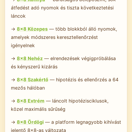
átfedést adó nyomok és tiszta következtetési
láncok
→
8×8 Közepes
— több blokkból álló nyomok,
amelyek módszeres keresztellenőrzést
igényelnek
→
8×8 Nehéz
— elrendezések végigpróbálása
és kényszerű kizárás
→
8×8 Szakértő
— hipotézis és ellenőrzés a 64
mezős hálóban
→
8×8 Extrém
— láncolt hipotézisciklusok,
közel maximális sűrűség
→
8×8 Ördögi
— a platform legnagyobb kihívást
jelentő 8×8-as változata