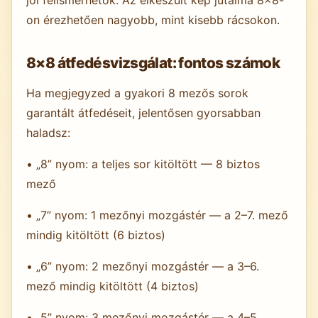
on érezhetően nagyobb, mint kisebb rácsokon.
8×8 átfedésvizsgálat: fontos számok
Ha megjegyzed a gyakori 8 mezős sorok
garantált átfedéseit, jelentősen gyorsabban
haladsz:
• „8” nyom: a teljes sor kitöltött — 8 biztos
mező
• „7” nyom: 1 mezőnyi mozgástér — a 2–7. mező
mindig kitöltött (6 biztos)
• „6” nyom: 2 mezőnyi mozgástér — a 3–6.
mező mindig kitöltött (4 biztos)
• „5” nyom: 3 mezőnyi mozgástér — a 4–5.