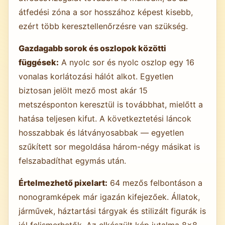
átfedési zóna a sor hosszához képest kisebb,
ezért több keresztellenőrzésre van szükség.
Gazdagabb sorok és oszlopok közötti
függések:
A nyolc sor és nyolc oszlop egy 16
vonalas korlátozási hálót alkot. Egyetlen
biztosan jelölt mező most akár 15
metszésponton keresztül is továbbhat, mielőtt a
hatása teljesen kifut. A következtetési láncok
hosszabbak és látványosabbak — egyetlen
szűkített sor megoldása három-négy másikat is
felszabadíthat egymás után.
Értelmezhető pixelart:
64 mezős felbontáson a
nonogramképek már igazán kifejezőek. Állatok,
járművek, háztartási tárgyak és stilizált figurák is
jól felismerhetők. Az elkészült kép jutalma 8×8-