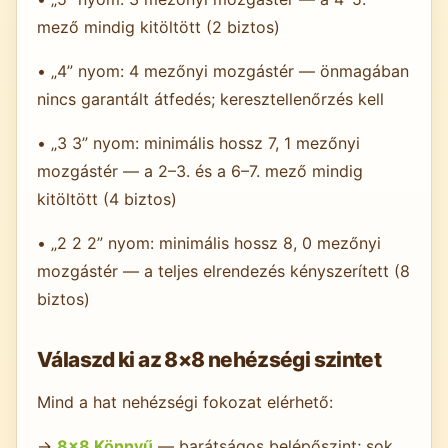
mező mindig kitöltött (2 biztos)
• „4” nyom: 4 mezőnyi mozgástér — önmagában
nincs garantált átfedés; keresztellenőrzés kell
• „3 3” nyom: minimális hossz 7, 1 mezőnyi
mozgástér — a 2–3. és a 6–7. mező mindig
kitöltött (4 biztos)
• „2 2 2” nyom: minimális hossz 8, 0 mezőnyi
mozgástér — a teljes elrendezés kényszerített (8
biztos)
Válaszd ki az 8×8 nehézségi szintet
Mind a hat nehézségi fokozat elérhető:
→
8×8 Könnyű
— barátságos belépőszint; sok