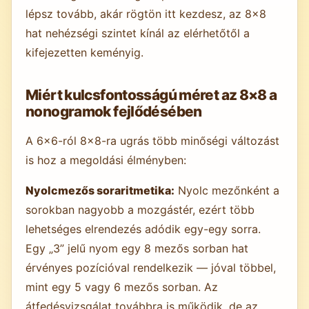
lépsz tovább, akár rögtön itt kezdesz, az 8×8
hat nehézségi szintet kínál az elérhetőtől a
kifejezetten keményig.
Miért kulcsfontosságú méret az 8×8 a
nonogramok fejlődésében
A 6×6-ról 8×8-ra ugrás több minőségi változást
is hoz a megoldási élményben:
Nyolcmezős soraritmetika:
Nyolc mezőnként a
sorokban nagyobb a mozgástér, ezért több
lehetséges elrendezés adódik egy-egy sorra.
Egy „3” jelű nyom egy 8 mezős sorban hat
érvényes pozícióval rendelkezik — jóval többel,
mint egy 5 vagy 6 mezős sorban. Az
átfedésvizsgálat továbbra is működik, de az