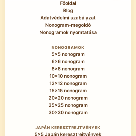
Főoldal
Szakértő pedig kiváló alapot ad a 10×10
Blog
Nehézhez.
Adatvédelmi szabályzat
Nonogram-megoldó
Nonogramok nyomtatása
NONOGRAMOK
5x5 nonogram
6x6 nonogram
8x8 nonogram
10x10 nonogram
12x12 nonogram
15x15 nonogram
20x20 nonogram
25x25 nonogram
30x30 nonogram
JAPÁN KERESZTREJTVÉNYEK
5x5 Japán keresztrejtvények