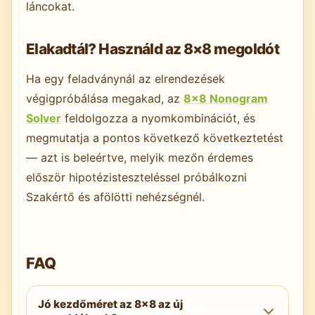
láncokat.
Elakadtál? Használd az 8×8 megoldót
Ha egy feladványnál az elrendezések
végigpróbálása megakad, az
8×8 Nonogram
Solver
feldolgozza a nyomkombinációt, és
megmutatja a pontos következő következtetést
— azt is beleértve, melyik mezőn érdemes
először hipotézisteszteléssel próbálkozni
Szakértő és afölötti nehézségnél.
FAQ
Jó kezdőméret az 8×8 az új