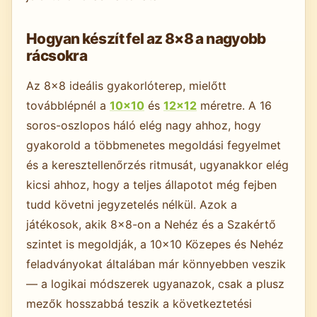
Hogyan készít fel az 8×8 a nagyobb
rácsokra
Az 8×8 ideális gyakorlóterep, mielőtt
továbblépnél a
10×10
és
12×12
méretre. A 16
soros-oszlopos háló elég nagy ahhoz, hogy
gyakorold a többmenetes megoldási fegyelmet
és a keresztellenőrzés ritmusát, ugyanakkor elég
kicsi ahhoz, hogy a teljes állapotot még fejben
tudd követni jegyzetelés nélkül. Azok a
játékosok, akik 8×8-on a Nehéz és a Szakértő
szintet is megoldják, a 10×10 Közepes és Nehéz
feladványokat általában már könnyebben veszik
— a logikai módszerek ugyanazok, csak a plusz
mezők hosszabbá teszik a következtetési