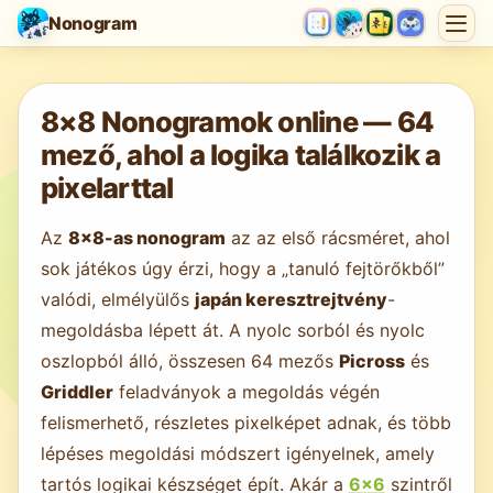
Nonogram
Játék betöltése…
8×8 Nonogramok online — 64
mező, ahol a logika találkozik a
pixelarttal
Az
8×8-as nonogram
az az első rácsméret, ahol
sok játékos úgy érzi, hogy a „tanuló fejtörőkből”
valódi, elmélyülős
japán keresztrejtvény
-
megoldásba lépett át. A nyolc sorból és nyolc
oszlopból álló, összesen 64 mezős
Picross
és
Griddler
feladványok a megoldás végén
felismerhető, részletes pixelképet adnak, és több
lépéses megoldási módszert igényelnek, amely
tartós logikai készséget épít. Akár a
6×6
szintről