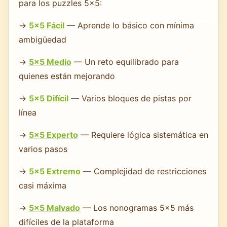
para los puzzles 5×5:
→
5×5 Fácil
— Aprende lo básico con mínima
ambigüedad
→
5×5 Medio
— Un reto equilibrado para
quienes están mejorando
→
5×5 Difícil
— Varios bloques de pistas por
línea
→
5×5 Experto
— Requiere lógica sistemática en
varios pasos
→
5×5 Extremo
— Complejidad de restricciones
casi máxima
→
5×5 Malvado
— Los nonogramas 5×5 más
difíciles de la plataforma