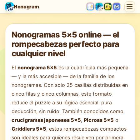
Nonogram
Cargando juego…
Nonogramas 5×5 online — el
rompecabezas perfecto para
cualquier nivel
El
nonograma 5×5
es la cuadrícula más pequeña
— y la más accesible — de la familia de los
nonogramas. Con solo 25 casillas distribuidas en
cinco filas y cinco columnas, este formato
reduce el puzzle a su lógica esencial: pura
deducción, sin ruido. También conocidos como
crucigramas japoneses 5×5
,
Picross 5×5
o
Griddlers 5×5
, estos rompecabezas compactos
son ideales para quienes resuelven por primera