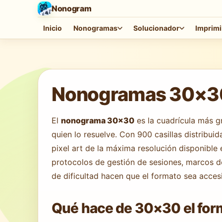
Nonogram
Inicio
Nonogramas
Solucionador
Imprimi
Cargando juego…
Nonogramas 30×30 o
El
nonograma 30×30
es la cuadrícula más gr
quien lo resuelve. Con 900 casillas distribuid
pixel art de la máxima resolución disponible 
protocolos de gestión de sesiones, marcos de 
de dificultad hacen que el formato sea accesi
Qué hace de 30×30 el form