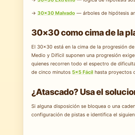
→
30×30 Malvado
— árboles de hipótesis an
30×30 como cima de la pl
El 30×30 está en la cima de la progresión d
Medio y Difícil suponen una progresión exigen
quienes recorren todo el espectro de dificul
de cinco minutos
5×5 Fácil
hasta proyectos 
¿Atascado? Usa el soluci
Si alguna disposición se bloquea o una cadena
configuración de pistas e identifica el siguie