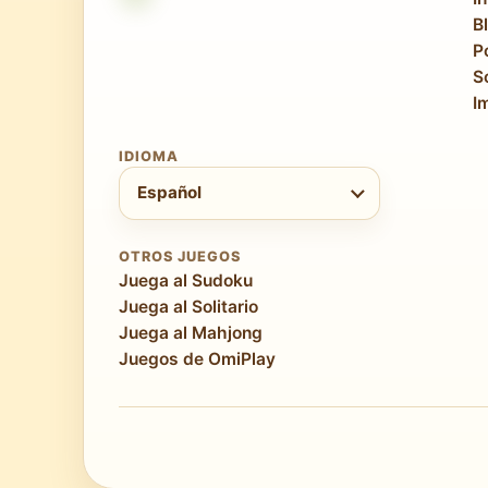
B
P
S
I
IDIOMA
Elegir idioma
Español
OTROS JUEGOS
Juega al Sudoku
Juega al Solitario
Juega al Mahjong
Juegos de OmiPlay