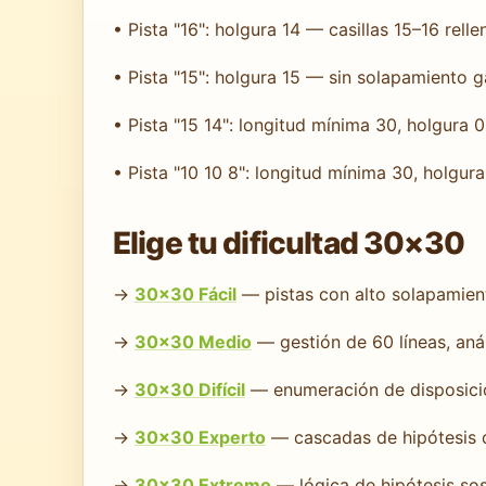
• Pista "16": holgura 14 — casillas 15–16 rell
• Pista "15": holgura 15 — sin solapamiento 
• Pista "15 14": longitud mínima 30, holgura
• Pista "10 10 8": longitud mínima 30, holgu
Elige tu dificultad 30×30
→
30×30 Fácil
— pistas con alto solapamient
→
30×30 Medio
— gestión de 60 líneas, aná
→
30×30 Difícil
— enumeración de disposicio
→
30×30 Experto
— cascadas de hipótesis q
→
30×30 Extremo
— lógica de hipótesis sos