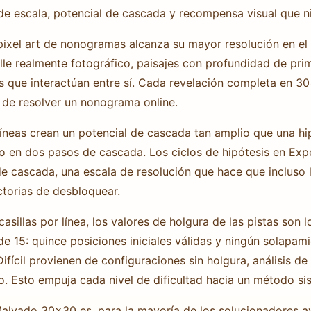
de escala, potencial de cascada y recompensa visual que 
pixel art de nonogramas alcanza su mayor resolución en el
lle realmente fotográfico, paisajes con profundidad de pri
 que interactúan entre sí. Cada revelación completa en 30
 de resolver un nonograma online.
íneas crean un potencial de cascada tan amplio que una hipó
lero en dos pasos de cascada. Los ciclos de hipótesis en E
a de cascada, una escala de resolución que hace que inclus
ctorias de desbloquear.
sillas por línea, los valores de holgura de las pistas son 
 de 15: quince posiciones iniciales válidas y ningún solapa
Difícil provienen de configuraciones sin holgura, análisis 
o. Esto empuja cada nivel de dificultad hacia un método sis
lvado 30×30 es, para la mayoría de los solucionadores a