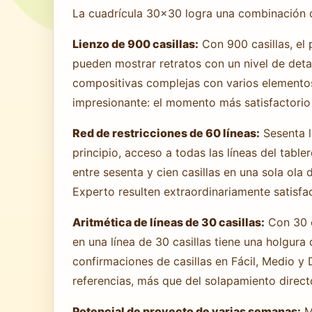
La cuadrícula 30×30 logra una combinación 
Lienzo de 900 casillas:
Con 900 casillas, el 
pueden mostrar retratos con un nivel de deta
compositivas complejas con varios elementos
impresionante: el momento más satisfactorio
Red de restricciones de 60 líneas:
Sesenta l
principio, acceso a todas las líneas del tab
entre sesenta y cien casillas en una sola ol
Experto resulten extraordinariamente satisfa
Aritmética de líneas de 30 casillas:
Con 30 ca
en una línea de 30 casillas tiene una holgura
confirmaciones de casillas en Fácil, Medio y 
referencias, más que del solapamiento direct
Potencial de proyecto de varias semanas:
Ma