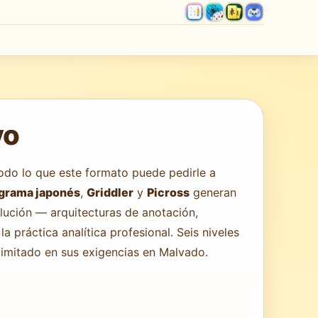
vo
todo lo que este formato puede pedirle a
grama japonés
,
Griddler
y
Picross
generan
olución — arquitecturas de anotación,
 práctica analítica profesional. Seis niveles
ilimitado en sus exigencias en Malvado.