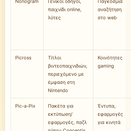
Nonogram
Γενικοί οδηγοί,
Παγκόσμια
παιχνίδι online,
αναζήτηση
λύτες
στο web
Picross
Τίτλοι
Κοινότητες
βιντεοπαιχνιδιών,
gaming
περιεχόμενο με
έμφαση στη
Nintendo
Pic-a-Pix
Πακέτα για
Έντυπα,
εκτύπωση/
εφαρμογές
εφαρμογές, παζλ
για κινητά
τύπου Conceptis