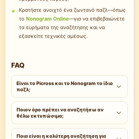
Κρατήστε ανοιχτό ένα ζωντανό παζλ—όπως
το
Nonogram Online
—για να επιβεβαιώνετε
τα ευρήματα της αναζήτησης και να
εξασκείτε τεχνικές αμέσως.
FAQ
Είναι το Picross και το Nonogram το ίδιο
παζλ;
Ναι. Το Picross είναι μια ονομασία
Ποιον όρο πρέπει να αναζητήσω αν
συνδεδεμένη με brand για το ίδιο λογικό
θέλω εκτυπώσιμα;
παζλ που συνήθως ονομάζεται Nonogram.
Οι μηχανισμοί και οι μέθοδοι επίλυσης είναι
Δοκιμάστε “paint by numbers logic puzzle
ταυτόσημοι.
Ποια είναι η καλύτερη αναζήτηση για
printable pdf” ή “hanjie printable.”