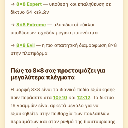
→
8×8 Expert
— υπόθεση και επαλήθευση σε
δίκτυο 64 κελιών
→
8×8 Extreme
— αλυσιδωτοί κύκλοι
υποθέσεων, σχεδόν μέγιστη πυκνότητα
→
8×8 Evil
— η πιο απαιτητική διαμόρφωση 8×8
στην πλατφόρμα
Πώς το 8×8 σας προετοιμάζει για
μεγαλύτερα πλέγματα
Η μορφή 8×8 είναι το ιδανικό πεδίο εξάσκησης
πριν περάσετε στα
10×10
και
12×12
. Το δίκτυο
16 γραμμών είναι αρκετά μεγάλο για να
εξασκηθείτε στην πειθαρχία των πολλαπλών
περασμάτων και στον ρυθμό της διασταύρωσης,