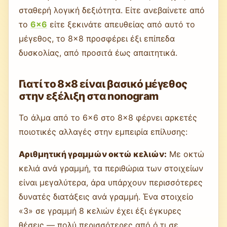
σταθερή λογική δεξιότητα. Είτε ανεβαίνετε από
το
6×6
είτε ξεκινάτε απευθείας από αυτό το
μέγεθος, το 8×8 προσφέρει έξι επίπεδα
δυσκολίας, από προσιτά έως απαιτητικά.
Γιατί το 8×8 είναι βασικό μέγεθος
στην εξέλιξη στα nonogram
Το άλμα από το 6×6 στο 8×8 φέρνει αρκετές
ποιοτικές αλλαγές στην εμπειρία επίλυσης:
Αριθμητική γραμμών οκτώ κελιών:
Με οκτώ
κελιά ανά γραμμή, τα περιθώρια των στοιχείων
είναι μεγαλύτερα, άρα υπάρχουν περισσότερες
δυνατές διατάξεις ανά γραμμή. Ένα στοιχείο
«3» σε γραμμή 8 κελιών έχει έξι έγκυρες
θέσεις — πολύ περισσότερες από ό,τι σε