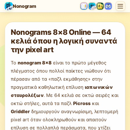
Nonogram
Φόρτωση παιχνιδιού…
Nonograms 8×8 Online — 64
κελιά όπου η λογική συναντά
την pixel art
Το
nonogram 8×8
είναι το πρώτο μέγεθος
πλέγματος όπου πολλοί παίκτες νιώθουν ότι
πέρασαν από τα «παζλ εκμάθησης» στην
πραγματικά καθηλωτική επίλυση
ιαπωνικών
σταυρολέξων
. Με 64 κελιά σε οκτώ σειρές και
οκτώ στήλες, αυτά τα παζλ
Picross
και
Griddler
δημιουργούν αναγνωρίσιμη, λεπτομερή
pixel art όταν ολοκληρωθούν και απαιτούν
επίλυση σε πολλαπλά περάσματα, που χτίζει