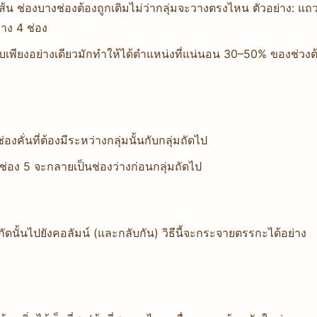
้น ช่องบางช่องต้องถูกเติมไม่ว่ากลุ่มจะวางตรงไหน ตัวอย่าง: แถ
าง 4 ช่อง
ับเพียงอย่างเดียวมักทำให้ได้ตำแหน่งที่แน่นอน 30–50% ของช่วงต
งคั่นที่ต้องมีระหว่างกลุ่มนั้นกับกลุ่มถัดไป
4 ช่อง 5 จะกลายเป็นช่องว่างก่อนกลุ่มถัดไป
กัดนั้นไปยังคอลัมน์ (และกลับกัน) วิธีนี้จะกระจายตรรกะได้อย่าง