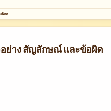
บล็อก
อย่าง สัญลักษณ์ และข้อผิด