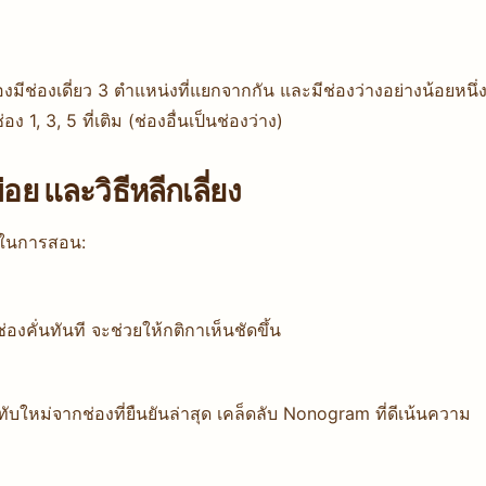
องมีช่องเดี่ยว 3 ตำแหน่งที่แยกจากกัน และมีช่องว่างอย่างน้อยหนึ่
ง 1, 3, 5 ที่เติม (ช่องอื่นเป็นช่องว่าง)
ย และวิธีหลีกเลี่ยง
ุดในการสอน:
่องคั่นทันที จะช่วยให้กติกาเห็นชัดขึ้น
ับใหม่จากช่องที่ยืนยันล่าสุด เคล็ดลับ Nonogram ที่ดีเน้นความ