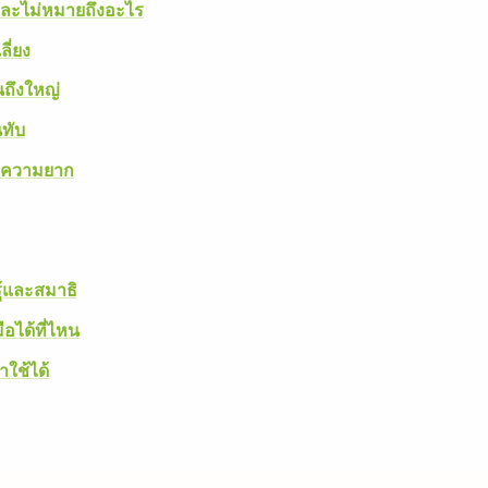
และไม่หมายถึงอะไร
ี่ยง
นถึงใหญ่
ทับ
ับความยาก
้และสมาธิ
ือได้ที่ไหน
าใช้ได้