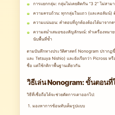
การแยกกลุ่ม: กลุ่มไม่เคยติดกัน “3 2” ไม่สามา
ความครบถ้วน: ทุกกลุ่มในแถว (และคอลัมน์) ต้อง
ความแน่นอน: คำตอบที่ถูกต้องต้องได้มาจากต
ความสม่ำเสมอของสัญลักษณ์: ทำเครื่องหมายช่องว
นับพื้นที่ซ้ำ
ตามบันทึกทางประวัติศาสตร์ Nonogram ปรากฏขึ
และ Tetsuya Nishio) และยังเรียกว่า Picross หรื
ชื่อ แต่ใช้กติกาพื้นฐานเดียวกัน
วิธีเล่น Nonogram: ขั้นตอนที่ใ
วิธีที่เชื่อถือได้จะช่วยตัดการเดาออกไป:
มองหาการซ้อนทับเต็มรูปแบบ