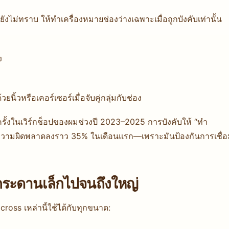
ละยังไม่ทราบ ให้ทำเครื่องหมายช่องว่างเฉพาะเมื่อถูกบังคับเท่านั้น
ง
ยนิ้วหรือเคอร์เซอร์เมื่อจับคู่กลุ่มกับช่อง
ครั้งในเวิร์กช็อปของผมช่วงปี 2023–2025 การบังคับให้ “ทำ
ตราความผิดพลาดลงราว 35% ในเดือนแรก—เพราะมันป้องกันการเชื่
แต่กระดานเล็กไปจนถึงใหญ่
cross เหล่านี้ใช้ได้กับทุกขนาด: