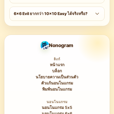
เรียบง่าย วัตถุพื้นฐาน และตัวละครสไตล์ต่าง ๆ
เคยลองเล่น 5×5 มาบ้างแล้ว
ในระดับ Easy ถ้าไล่ครบทั้งสิบสองเส้นอย่างเป็น
ภาพพิกเซลถูกออกแบบให้ดูเป็นสัญลักษณ์ชัดเจน
ระบบ โดยทั่วไปจะเฉลยได้ประมาณ 20 ถึง 28
6×6 Evil ยากกว่า 10×10 Easy ได้จริงหรือ?
ทำให้ตอนเฉลยรู้สึกพอใจได้ทันที
ช่องจากทั้งหมด 36 ช่อง ช่องที่เหลือมักจะลงตัว
ได้จริง ระดับความยากกับขนาดตารางเป็นคนละ
ในรอบที่สองของการเทียบข้าม ปริศนา 6×6 แบบ
มิติ ปริศนา 6×6 Evil อาจต้องใช้เทคนิคตรรกะ
Easy แทบไม่ต้องใช้เกินสองรอบเต็มจึงจะจบ
ขั้นสูงกว่ามากเมื่อเทียบกับ 10×10 Easy ซึ่งโดย
มากแก้ได้ด้วยการวิเคราะห์การซ้อนทับพื้นฐาน
Nonogram
ถ้าคุณต้องการความท้าทาย ระดับความยากมีผล
มากกว่าขนาดตาราง
ลิงก์
หน้าแรก
บล็อก
นโยบายความเป็นส่วนตัว
ตัวแก้นอนโนแกรม
พิมพ์นอนโนแกรม
นอนโนแกรม
นอนโนแกรม 5x5
นอนโนแกรม 6x6