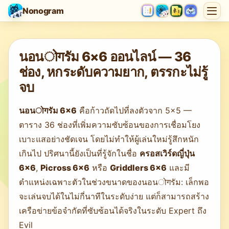
Nonogram
กำลังโหลดเกม…
นอนोगรัม 6×6 ออนไลน์ — 36
ช่อง, หกระดับความยาก, ตรรกะไม่รู้
จบ
นอนोगรัม 6×6
คือก้าวถัดไปที่ลงตัวจาก 5×5 —
ตาราง 36 ช่องที่เพิ่มความซับซ้อนของการเชื่อมโยง
เบาะแสอย่างชัดเจน โดยไม่ทำให้ผู้เล่นใหม่รู้สึกหนัก
เกินไป ปริศนานี้ยังเป็นที่รู้จักในชื่อ
ครอสเวิร์ดญี่ปุ่น
6×6
,
Picross 6×6
หรือ
Griddlers 6×6
และมี
ตำแหน่งเฉพาะตัวในช่วงขนาดของนอนोगรัม: เล็กพอ
จะเล่นจบได้ในไม่กี่นาทีในระดับง่าย แต่ก็สามารถสร้าง
เครือข่ายข้อจำกัดที่ซับซ้อนได้จริงในระดับ Expert ถึง
Evil