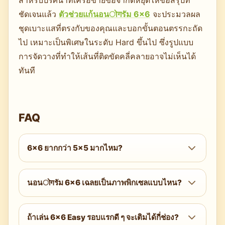
สำหรับปริศนาที่เครือข่ายข้อจำกัดหยุดให้ข้อสรุปที่
ชัดเจนแล้ว
ตัวช่วยแก้นอนोगรัม 6×6
จะประมวลผล
ชุดเบาะแสที่ตรงกับของคุณและบอกขั้นตอนตรรกะถัด
ไป เหมาะเป็นพิเศษในระดับ Hard ขึ้นไป ซึ่งรูปแบบ
การจัดวางที่ทำให้เส้นที่ติดขัดคลี่คลายอาจไม่เห็นได้
ทันที
FAQ
6×6 ยากกว่า 5×5 มากไหม?
ถ้าอยู่ในระดับความยากเดียวกัน 6×6 จะยากกว่า
นิดหน่อยถึงปานกลาง ช่องแถวและคอลัมน์ที่เพิ่ม
นอนोगรัม 6×6 เฉลยเป็นภาพพิกเซลแบบไหน?
ขึ้นทำให้การพึ่งพากันระหว่างเส้นมากขึ้น และ
ด้วยความละเอียด 36 ช่อง ภาพจะมีรายละเอียด
คณิตศาสตร์ของแถว 6 ช่องก็มีรูปแบบการซ้อน
มากกว่า 5×5 — เช่น ไอคอนที่จำได้ง่าย สัตว์แบบ
ถ้าเล่น 6×6 Easy รอบแรกดี ๆ จะเติมได้กี่ช่อง?
ทับใหม่ ๆ ให้คิด Easy 6×6 ยังเหมาะกับมือใหม่ที่