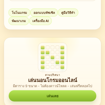
ใหม่
ได้ ใช้การปรับขนาดภาพพื้นฐาน การทำ
threshold การสร้างเบาะแสจากช่วงต่อเนื่อง และ
โนโนแกรม
ออกแบบพัซเซิล
คู่มือวิธีทำ
ตัวแก้แบบตรรกะเป็นหลัก; MDN และ GitHub มี
พัฒนาเกม
เครื่องมือ AI
ตัวอย่างให้เริ่มต้น
สวนปริศนา
เล่นนอนโกรมออนไลน์
มีตาราง 9 ขนาด - ไม่ต้องดาวน์โหลด - เล่นฟรีตลอดไป
เล่นเลย