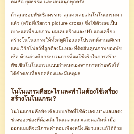
คมชัด ยุติธรรม และเล่นสนุกทุกครั้ง
ถ้าคุณชอบพัซเซิลตรรกะ คุณคงเคยเล่นโนโนแกรมมา
แล้ว (หรือที่เรียกว่า picture cross) ซึ่งใช้ตัวเลขเป็น
เบาะแสเพื่อเผยภาพ ผมเคยสร้างและปรับแต่งเครื่อง
สร้างโนโนแกรมให้ทั้งสตูดิโอและโปรเจกต์งานอดิเรก
และเวิร์กโฟลว์ที่ถูกต้องนี่แหละที่ตัดสินคุณภาพของพัซ
เซิล ด้านล่างคือกระบวนการที่ผมใช้จริงในการสร้าง
พัซเซิลโนโนแกรมแบบกำหนดเองจากภาพถ่ายจริงให้
ได้คำตอบที่สอดคล้องและมีเหตุผล
โนโนแกรมคืออะไร และทำไมต้องใช้เครื่อง
สร้างโนโนแกรม?
โนโนแกรมคือพัซเซิลแบบกริดที่ใช้ตัวเลขเบาะแสแสดง
ช่วงของช่องที่ต้องเติมในแต่ละแถวและคอลัมน์ เมื่อ
ออกแบบดีจะมีภาพคำตอบเพียงหนึ่งเดียวและแก้ได้ด้วย