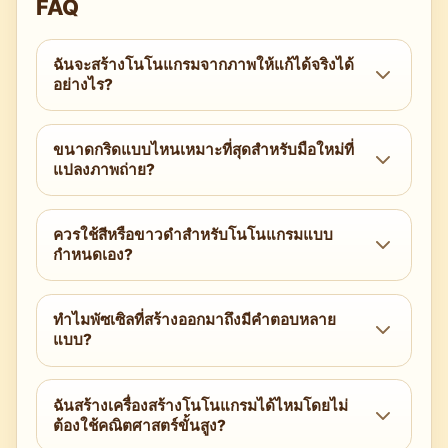
FAQ
ฉันจะสร้างโนโนแกรมจากภาพให้แก้ได้จริงได้
อย่างไร?
ใช้เครื่องสร้างโนโนแกรมที่ตรวจสอบความเป็น
ขนาดกริดแบบไหนเหมาะที่สุดสำหรับมือใหม่ที่
เอกลักษณ์ ตั้งกริดไว้ที่ 10×10–15×15 สำหรับ
แปลงภาพถ่าย?
ไอคอน ลดจำนวนสี ปิด dithering บนกริดเล็ก
และรันการตรวจตรรกะ
เริ่มที่ 10×10 แบบขาวดำหลังจากทำภาพให้เรียบ
ควรใช้สีหรือขาวดำสำหรับโนโนแกรมแบบ
ง่ายแล้ว ถ้ารายละเอียดหายไป ให้ขยับเป็น 12×12
กำหนดเอง?
หรือเลือกตัวแบบที่มีคอนทราสต์สูงกว่า
ขาวดำง่ายและแก้ได้เร็วกว่า ใช้ 3–4 สีเฉพาะเมื่อ
ทำไมพัซเซิลที่สร้างออกมาถึงมีคำตอบหลาย
สีมีความหมาย และเครื่องสร้างของคุณบังคับกฎ
แบบ?
การติดกันของสี
ภาพของคุณอาจมีคอนทราสต์ต่ำหรือมีราย
ฉันสร้างเครื่องสร้างโนโนแกรมได้ไหมโดยไม่
ละเอียดเล็กเกินไป เพิ่มคอนทราสต์ ลดจำนวนสี
ต้องใช้คณิตศาสตร์ขั้นสูง?
ปรับ threshold แล้วตรวจความเป็นเอกลักษณ์