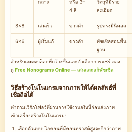
กลาง
หรือ 3–
วัตถุที่มีราย
4 สี
ละเอียด
8×8
เล่นเร็ว
ขาวดำ
รูปทรงมินิมอล
6×6
ผู้เริ่มแก้
ขาวดำ
พัซเซิลสอนพื้น
ฐาน
สำหรับแคตตาล็อกที่กว้างขึ้นและตัวเลือกการแชร์ ลอง
ดู
Free Nonograms Online — เล่นและแก้พัซเซิล
วิธีสร้างโนโนแกรมจากภาพให้ได้ผลลัพธ์ที่
เชื่อถือได้
ทำตามเวิร์กโฟลว์ที่ผ่านการใช้งานจริงนี้ก่อนส่งภาพ
เข้าเครื่องสร้างโนโนแกรม:
เลือกตัวแบบ: ไอคอนที่มีคอนทราสต์สูงจะดีกว่าภาพ