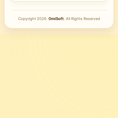
Copyright
2026
.
OmiSoft
. All Rights Reserved