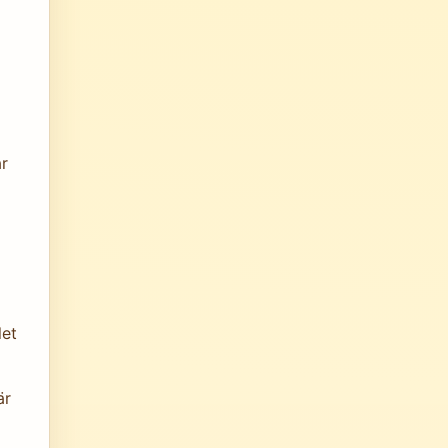
r
let
är