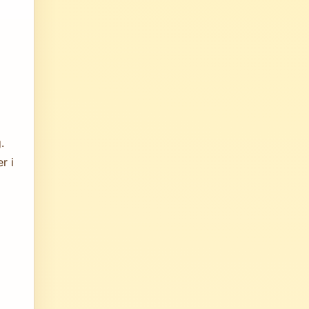
.
r i