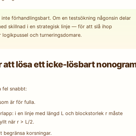
r inte förhandlingsbart. Om en testsökning någonsin delar
med skillnad i en strategisk linje — för att slå ihop
ör logikpussel och turneringsdomare.
 att lösa ett icke-lösbart nonogra
 fel snabbt:
som är för fulla.
lapp: i en linje med längd L och blockstorlek r måste
llt när r > L/2.
tt begränsa korsningar.