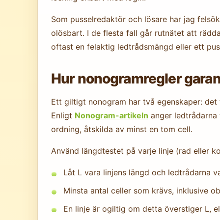
Som pusselredaktör och lösare har jag felsök
olösbart. I de flesta fall går rutnätet att rä
oftast en felaktig ledtrådsmängd eller ett pu
Hur nonogramregler garanter
Ett giltigt nonogram har två egenskaper: det
Enligt
Nonogram-artikeln
anger ledtrådarna 
ordning, åtskilda av minst en tom cell.
Använd längdtestet på varje linje (rad eller k
Låt L vara linjens längd och ledtrådarna va
Minsta antal celler som krävs, inklusive ob
En linje är ogiltig om detta överstiger L, e