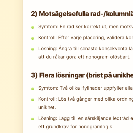
2) Motsägelsefulla rad-/kolumnläg
Symtom: En rad ser korrekt ut, men motsv
Kontroll: Efter varje placering, validera k
Lösning: Ångra till senaste konsekventa l
att du råkar göra ett nonogram olösbart.
3) Flera lösningar (brist på unikh
Symtom: Två olika ifyllnader uppfyller alla
Kontroll: Lös två gånger med olika ordning
unikhet.
Lösning: Lägg till en särskiljande ledtråd 
ett grundkrav för nonogramlogik.