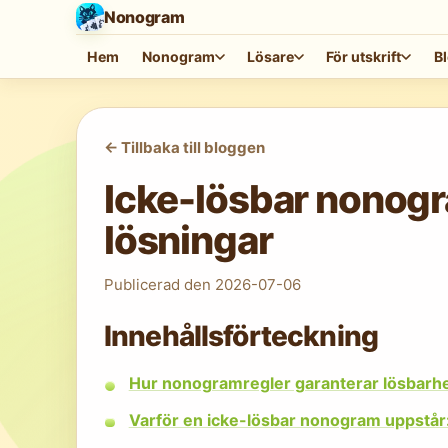
Nonogram
Hem
Nonogram
Lösare
För utskrift
B
<-
Tillbaka till bloggen
Icke-lösbar nonogr
lösningar
Publicerad den
2026-07-06
Innehållsförteckning
Hur nonogramregler garanterar lösbarhet 
Varför en icke-lösbar nonogram uppstår: