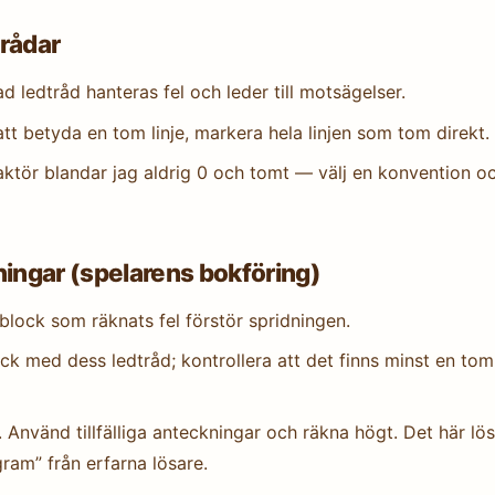
trådar
 ledtråd hanteras fel och leder till motsägelser.
tt betyda en tom linje, markera hela linjen som tom direkt.
ktör blandar jag aldrig 0 och tomt — välj en konvention o
äkningar (spelarens bokföring)
block som räknats fel förstör spridningen.
lock med dess ledtråd; kontrollera att det finns minst en tom
Använd tillfälliga anteckningar och räkna högt. Det här lös
ram” från erfarna lösare.