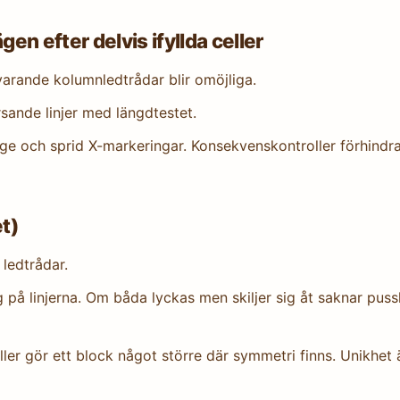
en efter delvis ifyllda celler
arande kolumnledtrådar blir omöjliga.
orsande linjer med längdtestet.
äge och sprid X-markeringar. Konsekvenskontroller förhindra
et)
 ledtrådar.
 på linjerna. Om båda lyckas men skiljer sig åt saknar puss
eller gör ett block något större där symmetri finns. Unikhet 