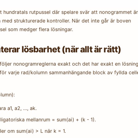
t hundratals rutpussel där spelare svär att nonogrammet är
dda med strukturerade kontroller. När det inte går är boven
ssel som medger flera lösningar.
ar lösbarhet (när allt är rätt)
 följer nonogramreglerna exakt och det har exakt en lösning
för varje rad/kolumn sammanhängande block av fyllda celle
olumn):
ra a1, a2, …, ak.
ligatoriska mellanrum = sum(ai) + (k - 1).
ller om sum(ai) > L när k = 1.