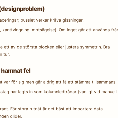
 (designproblem)
aceringar; pusslet verkar kräva gissningar.
p, kanttvingning, motsägelse). Om inget går att använda frå
ne ett av de största blocken eller justera symmetrin. Bra
 tur.
r hamnat fel
 var för sig men går aldrig att få att stämma tillsammans.
misstag har lagts in som kolumnledtrådar (vanligt vid manuell
ant. För stora rutnät är det bäst att importera data
ngen glider.