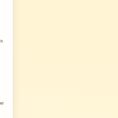
ch
er