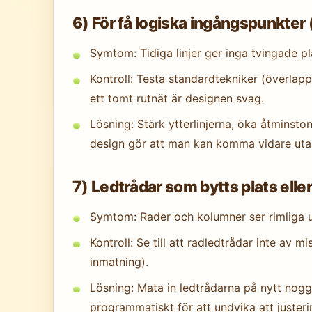
6) För få logiska ingångspunkter
Symtom: Tidiga linjer ger inga tvingade pl
Kontroll: Testa standardtekniker (överlap
ett tomt rutnät är designen svag.
Lösning: Stärk ytterlinjerna, öka åtminsto
design gör att man kan komma vidare utan
7) Ledtrådar som bytts plats elle
Symtom: Rader och kolumner ser rimliga ut
Kontroll: Se till att radledtrådar inte av 
inmatning).
Lösning: Mata in ledtrådarna på nytt noggr
programmatiskt för att undvika att justeri