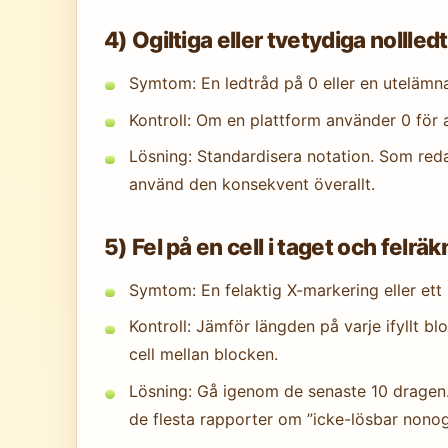
4) Ogiltiga eller tvetydiga nollled
Symtom: En ledtråd på 0 eller en utelämnad
Kontroll: Om en plattform använder 0 för a
Lösning: Standardisera notation. Som reda
använd den konsekvent överallt.
5) Fel på en cell i taget och felr
Symtom: En felaktig X-markering eller ett 
Kontroll: Jämför längden på varje ifyllt b
cell mellan blocken.
Lösning: Gå igenom de senaste 10 dragen. 
de flesta rapporter om ”icke-lösbar nonog