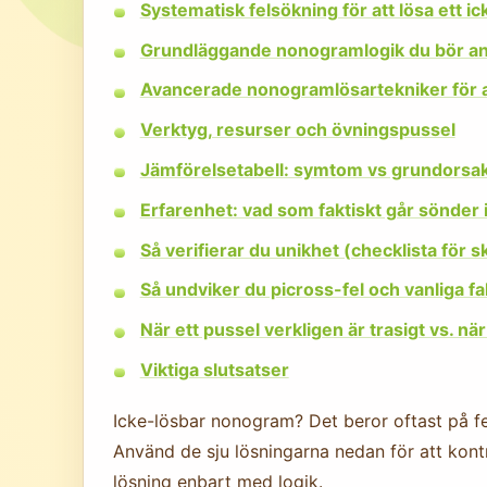
Systematisk felsökning för att lösa ett 
Grundläggande nonogramlogik du bör an
Avancerade nonogramlösartekniker för a
Verktyg, resurser och övningspussel
Jämförelsetabell: symtom vs grundorsak
Erfarenhet: vad som faktiskt går sönder
Så verifierar du unikhet (checklista för 
Så undviker du picross-fel och vanliga fa
När ett pussel verkligen är trasigt vs. nä
Viktiga slutsatser
Icke-lösbar nonogram? Det beror oftast på fel
Använd de sju lösningarna nedan för att kontr
lösning enbart med logik.