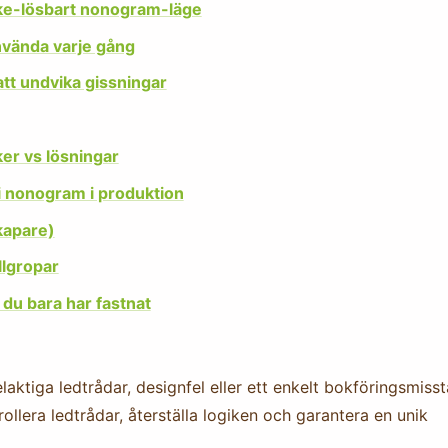
icke-lösbart nonogram-läge
vända varje gång
tt undvika gissningar
er vs lösningar
 i nonogram i produktion
skapare)
llgropar
r du bara har fastnat
aktiga ledtrådar, designfel eller ett enkelt bokföringsmisst
ollera ledtrådar, återställa logiken och garantera en unik