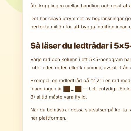
återkopplingen mellan handling och resultat ä
Det här snäva utrymmet av begränsningar gör a
perfekta miljön för att bygga intuition innan 
Så läser du ledtrådar i 5
Varje rad och kolumn i ett 5×5-nonogram har e
rutor i den raden eller kolumnen, avskilt frå
Exempel: en radledtråd på "2 2" i en rad med 5
placeringen är ██ _ ██ — helt entydigt. En le
3) alltid måste vara ifylld.
När du bemästrar dessa slutsatser på korta r
här plattformen.