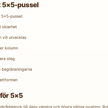
tt 5×5-pussel
r 5×5-pussel:
 oklarhet
vill utvecklas
ler kolumn
era steg
i begränsningarna
attformen
för 5×5
edtrådsblock till dess vänstra och högra giltiga position. Ru