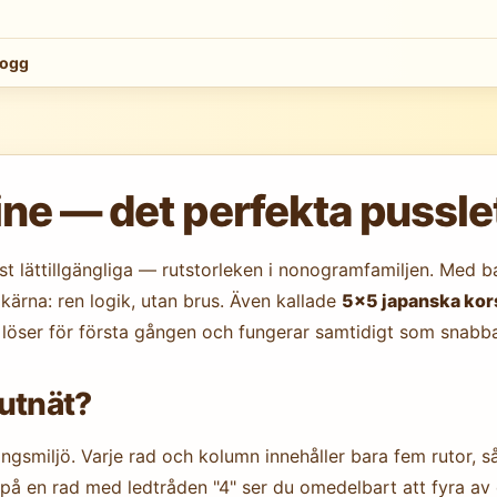
logg
 — det perfekta pusslet 
 lättillgängliga — rutstorleken i nonogramfamiljen. Med b
 kärna: ren logik, utan brus. Även kallade
5×5 japanska kor
löser för första gången och fungerar samtidigt som snabb
rutnät?
ningsmiljö. Varje rad och kolumn innehåller bara fem rutor, 
på en rad med ledtråden "4" ser du omedelbart att fyra av 