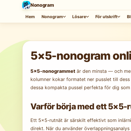
Nonogram
Hem
Nonogram
Lösare
För utskrift
B
Laddar spelet…
5×5-nonogram online
5×5-nonogrammet
är den minsta — och mest
kolumner kokar formatet ner pusslet till dess
dessa kompakta pussel perfekta för dig som 
Varför börja med ett 5×5-
Ett 5×5-rutnät är särskilt effektivt som inlär
direkt. När du använder överlappningsanalys 