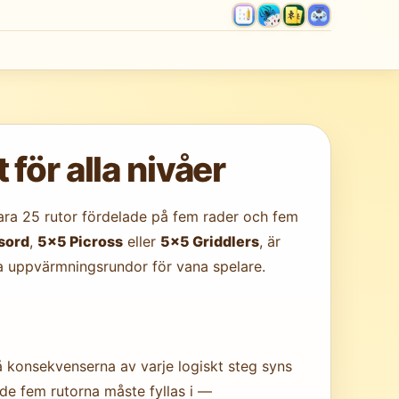
för alla nivåer
ara 25 rutor fördelade på fem rader och fem
sord
,
5×5 Picross
eller
5×5 Griddlers
, är
a uppvärmningsrundor för vana spelare.
så konsekvenserna av varje logiskt steg syns
de fem rutorna måste fyllas i —