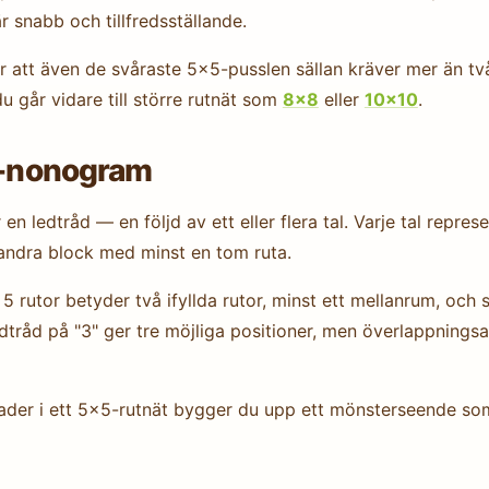
r snabb och tillfredsställande.
tt även de svåraste 5×5-pusslen sällan kräver mer än två el
du går vidare till större rutnät som
8×8
eller
10×10
.
×5-nonogram
n ledtråd — en följd av ett eller flera tal. Varje tal repr
n andra block med minst en tom ruta.
 rutor betyder två ifyllda rutor, minst ett mellanrum, och se
dtråd på "3" ger tre möjliga positioner, men överlappningsan
ader i ett 5×5-rutnät bygger du upp ett mönsterseende som 