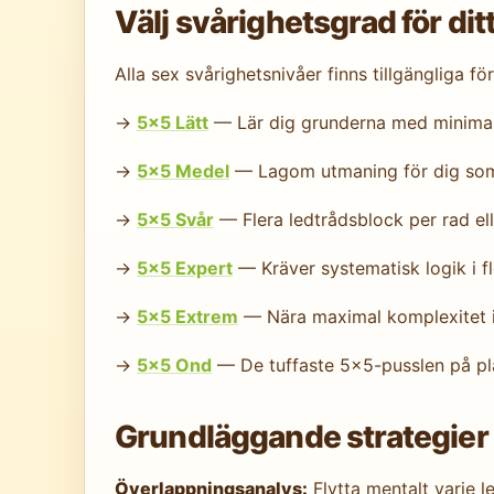
Välj svårighetsgrad för di
Alla sex svårighetsnivåer finns tillgängliga fö
→
5×5 Lätt
— Lär dig grunderna med minimal
→
5×5 Medel
— Lagom utmaning för dig som 
→
5×5 Svår
— Flera ledtrådsblock per rad el
→
5×5 Expert
— Kräver systematisk logik i fl
→
5×5 Extrem
— Nära maximal komplexitet 
→
5×5 Ond
— De tuffaste 5×5-pusslen på pl
Grundläggande strategier 
Överlappningsanalys:
Flytta mentalt varje l