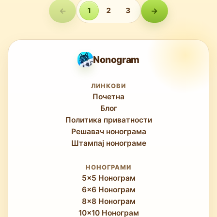
←
1
2
3
→
Nonogram
ЛИНКОВИ
Почетна
Блог
Политика приватности
Решавач нонограма
Штампај нонограме
НОНОГРАМИ
5x5 Нонограм
6x6 Нонограм
8x8 Нонограм
10x10 Нонограм