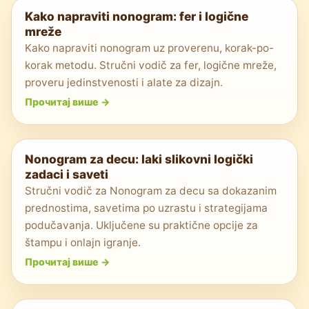
Kako napraviti nonogram: fer i logične
mreže
Kako napraviti nonogram uz proverenu, korak-po-
korak metodu. Stručni vodič za fer, logične mreže,
proveru jedinstvenosti i alate za dizajn.
Прочитај више
->
Nonogram za decu: laki slikovni logički
zadaci i saveti
Stručni vodič za Nonogram za decu sa dokazanim
prednostima, savetima po uzrastu i strategijama
podučavanja. Uključene su praktične opcije za
štampu i onlajn igranje.
Прочитај више
->