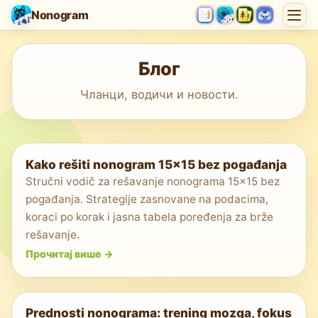
Nonogram
Блог
Чланци, водичи и новости.
Kako rešiti nonogram 15x15 bez pogađanja
Stručni vodič za rešavanje nonograma 15x15 bez
pogađanja. Strategije zasnovane na podacima,
koraci po korak i jasna tabela poređenja za brže
rešavanje.
Прочитај више
->
Prednosti nonograma: trening mozga, fokus