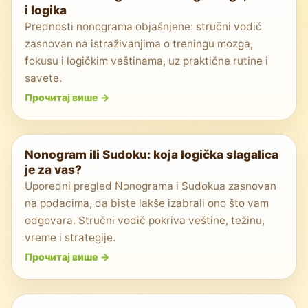
i logika
Prednosti nonograma objašnjene: stručni vodič
zasnovan na istraživanjima o treningu mozga,
fokusu i logičkim veštinama, uz praktične rutine i
savete.
Прочитај више
->
Nonogram ili Sudoku: koja logička slagalica
je za vas?
Uporedni pregled Nonograma i Sudokua zasnovan
na podacima, da biste lakše izabrali ono što vam
odgovara. Stručni vodič pokriva veštine, težinu,
vreme i strategije.
Прочитај више
->