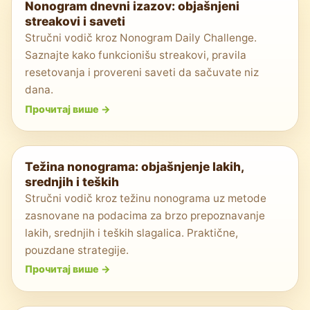
Nonogram dnevni izazov: objašnjeni
streakovi i saveti
Stručni vodič kroz Nonogram Daily Challenge.
Saznajte kako funkcionišu streakovi, pravila
resetovanja i provereni saveti da sačuvate niz
dana.
Прочитај више
->
Težina nonograma: objašnjenje lakih,
srednjih i teških
Stručni vodič kroz težinu nonograma uz metode
zasnovane na podacima za brzo prepoznavanje
lakih, srednjih i teških slagalica. Praktične,
pouzdane strategije.
Прочитај више
->