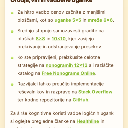
Za hitro vadbo osnov začnite z manjšimi
ploščami, kot so
uganke 5×5
in
mreže 6×6
.
Srednjo stopnjo samozavesti gradite na
ploščah
8x8
in
10x10
, kjer zasijejo
prekrivanje in odstranjevanje presekov.
Ko ste pripravljeni, preizkusite celotne
strategije na
nonogramih 12x12
ali raziščite
katalog na
Free Nonograms Online
.
Razvijalci lahko preučijo implementacije
reševalnikov in razprave na
Stack Overflow
ter kodne repozitorije na
GitHub
.
Za širše kognitivne koristi vadbe logičnih ugank
si oglejte pregledne članke na
Healthline
in