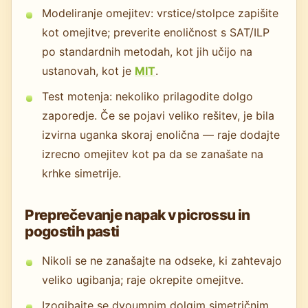
Modeliranje omejitev: vrstice/stolpce zapišite
kot omejitve; preverite enoličnost s SAT/ILP
po standardnih metodah, kot jih učijo na
ustanovah, kot je
MIT
.
Test motenja: nekoliko prilagodite dolgo
zaporedje. Če se pojavi veliko rešitev, je bila
izvirna uganka skoraj enolična — raje dodajte
izrecno omejitev kot pa da se zanašate na
krhke simetrije.
Preprečevanje napak v picrossu in
pogostih pasti
Nikoli se ne zanašajte na odseke, ki zahtevajo
veliko ugibanja; raje okrepite omejitve.
Izogibajte se dvoumnim dolgim simetričnim