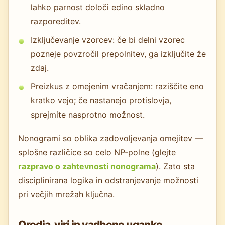
lahko parnost določi edino skladno
razporeditev.
Izključevanje vzorcev: če bi delni vzorec
pozneje povzročil prepolnitev, ga izključite že
zdaj.
Preizkus z omejenim vračanjem: raziščite eno
kratko vejo; če nastanejo protislovja,
sprejmite nasprotno možnost.
Nonogrami so oblika zadovoljevanja omejitev —
splošne različice so celo NP-polne (glejte
razpravo o zahtevnosti nonograma
). Zato sta
disciplinirana logika in odstranjevanje možnosti
pri večjih mrežah ključna.
Orodja, viri in vadbene uganke