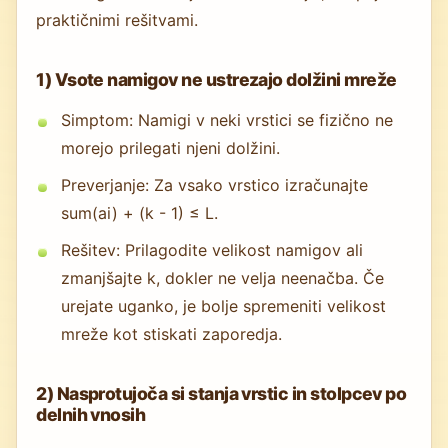
praktičnimi rešitvami.
1) Vsote namigov ne ustrezajo dolžini mreže
Simptom: Namigi v neki vrstici se fizično ne
morejo prilegati njeni dolžini.
Preverjanje: Za vsako vrstico izračunajte
sum(ai) + (k - 1) ≤ L.
Rešitev: Prilagodite velikost namigov ali
zmanjšajte k, dokler ne velja neenačba. Če
urejate uganko, je bolje spremeniti velikost
mreže kot stiskati zaporedja.
2) Nasprotujoča si stanja vrstic in stolpcev po
delnih vnosih