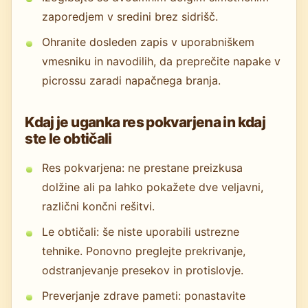
zaporedjem v sredini brez sidrišč.
Ohranite dosleden zapis v uporabniškem
vmesniku in navodilih, da preprečite napake v
picrossu zaradi napačnega branja.
Kdaj je uganka res pokvarjena in kdaj
ste le obtičali
Res pokvarjena: ne prestane preizkusa
dolžine ali pa lahko pokažete dve veljavni,
različni končni rešitvi.
Le obtičali: še niste uporabili ustrezne
tehnike. Ponovno preglejte prekrivanje,
odstranjevanje presekov in protislovje.
Preverjanje zdrave pameti: ponastavite