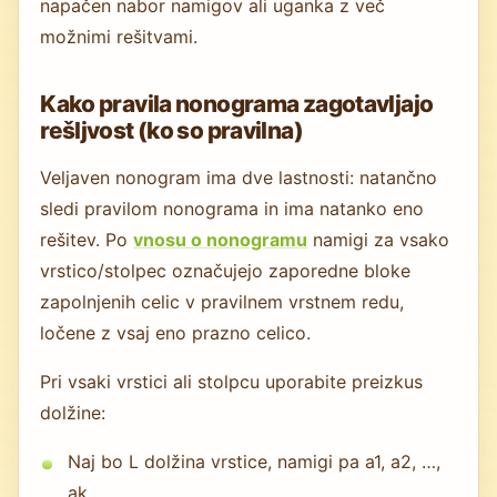
napačen nabor namigov ali uganka z več
možnimi rešitvami.
Kako pravila nonograma zagotavljajo
rešljvost (ko so pravilna)
Veljaven nonogram ima dve lastnosti: natančno
sledi pravilom nonograma in ima natanko eno
rešitev. Po
vnosu o nonogramu
namigi za vsako
vrstico/stolpec označujejo zaporedne bloke
zapolnjenih celic v pravilnem vrstnem redu,
ločene z vsaj eno prazno celico.
Pri vsaki vrstici ali stolpcu uporabite preizkus
dolžine:
Naj bo L dolžina vrstice, namigi pa a1, a2, …,
ak.