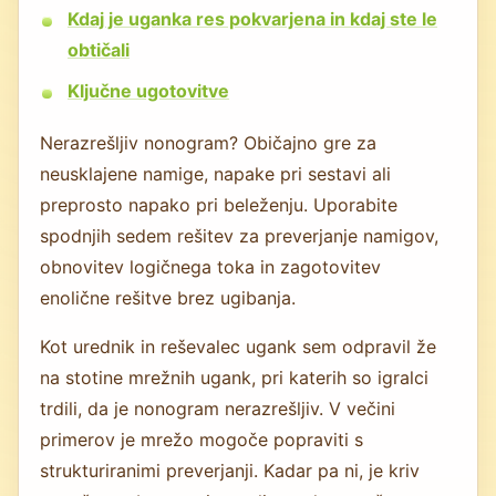
Kdaj je uganka res pokvarjena in kdaj ste le
obtičali
Ključne ugotovitve
Nerazrešljiv nonogram? Običajno gre za
neusklajene namige, napake pri sestavi ali
preprosto napako pri beleženju. Uporabite
spodnjih sedem rešitev za preverjanje namigov,
obnovitev logičnega toka in zagotovitev
enolične rešitve brez ugibanja.
Kot urednik in reševalec ugank sem odpravil že
na stotine mrežnih ugank, pri katerih so igralci
trdili, da je nonogram nerazrešljiv. V večini
primerov je mrežo mogoče popraviti s
strukturiranimi preverjanji. Kadar pa ni, je kriv