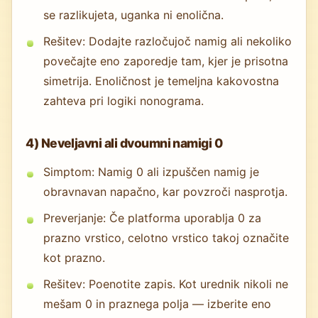
se razlikujeta, uganka ni enolična.
Rešitev: Dodajte razločujoč namig ali nekoliko
povečajte eno zaporedje tam, kjer je prisotna
simetrija. Enoličnost je temeljna kakovostna
zahteva pri logiki nonograma.
4) Neveljavni ali dvoumni namigi 0
Simptom: Namig 0 ali izpuščen namig je
obravnavan napačno, kar povzroči nasprotja.
Preverjanje: Če platforma uporablja 0 za
prazno vrstico, celotno vrstico takoj označite
kot prazno.
Rešitev: Poenotite zapis. Kot urednik nikoli ne
mešam 0 in praznega polja — izberite eno