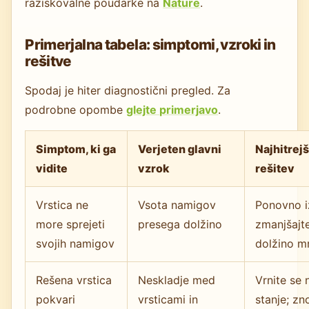
raziskovalne poudarke na
Nature
.
Primerjalna tabela: simptomi, vzroki in
rešitve
Spodaj je hiter diagnostični pregled. Za
podrobne opombe
glejte primerjavo
.
Simptom, ki ga
Verjeten glavni
Najhitrej
vidite
vzrok
rešitev
Vrstica ne
Vsota namigov
Ponovno i
more sprejeti
presega dolžino
zmanjšajte
svojih namigov
dolžino m
Rešena vrstica
Neskladje med
Vrnite se 
pokvari
vrsticami in
stanje; zn