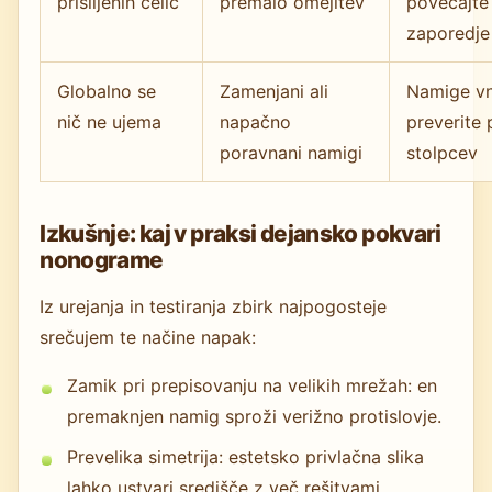
prisiljenih celic
premalo omejitev
povečajte
zaporedje
Globalno se
Zamenjani ali
Namige vn
nič ne ujema
napačno
preverite 
poravnani namigi
stolpcev
Izkušnje: kaj v praksi dejansko pokvari
nonograme
Iz urejanja in testiranja zbirk najpogosteje
srečujem te načine napak:
Zamik pri prepisovanju na velikih mrežah: en
premaknjen namig sproži verižno protislovje.
Prevelika simetrija: estetsko privlačna slika
lahko ustvari središče z več rešitvami.