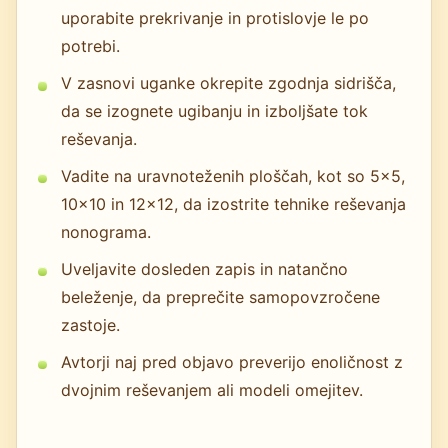
uporabite prekrivanje in protislovje le po
potrebi.
V zasnovi uganke okrepite zgodnja sidrišča,
da se izognete ugibanju in izboljšate tok
reševanja.
Vadite na uravnoteženih ploščah, kot so 5×5,
10×10 in 12×12, da izostrite tehnike reševanja
nonograma.
Uveljavite dosleden zapis in natančno
beleženje, da preprečite samopovzročene
zastoje.
Avtorji naj pred objavo preverijo enoličnost z
dvojnim reševanjem ali modeli omejitev.