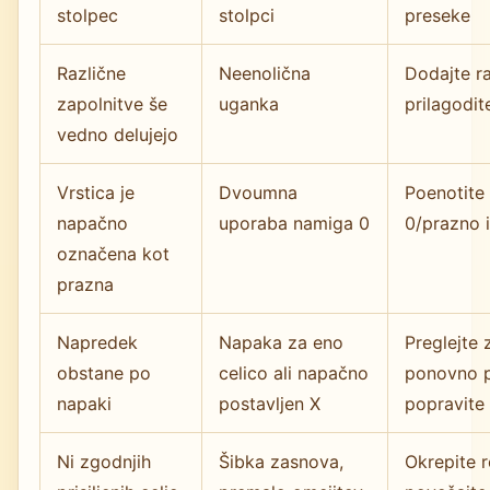
stolpec
stolpci
preseke
Različne
Neenolična
Dodajte ra
zapolnitve še
uganka
prilagodit
vedno delujejo
Vrstica je
Dvoumna
Poenotite
napačno
uporaba namiga 0
0/prazno 
označena kot
prazna
Napredek
Napaka za eno
Preglejte 
obstane po
celico ali napačno
ponovno p
napaki
postavljen X
popravite
Ni zgodnjih
Šibka zasnova,
Okrepite r