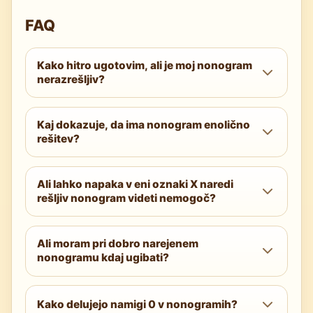
FAQ
Kako hitro ugotovim, ali je moj nonogram
nerazrešljiv?
Na vsaki vrstici izvedite preizkus dolžine:
Kaj dokazuje, da ima nonogram enolično
vsota zaporedij in obveznih presledkov ne
rešitev?
sme preseči dolžine vrstice. Če katera koli
vrstica pade, je uganka pokvarjena.
Dva različna vrstna reda reševanja morata
Ali lahko napaka v eni oznaki X naredi
pripeljati do iste mreže, ali pa mora model
rešljiv nonogram videti nemogoč?
SAT/ILP vrniti natanko eno zadovoljivo
rešitev.
Da. Ena sama napaka za eno celico ali
Ali moram pri dobro narejenem
napačno postavljen X lahko blokira veljavne
nonogramu kdaj ugibati?
zapolnitve. Preglejte nedavne poteze,
popravite štetje in znova preverite preseke.
Ne. Kakovostne uganke so zasnovane za
reševanje samo z logiko, čeprav so lahko
Kako delujejo namigi 0 v nonogramih?