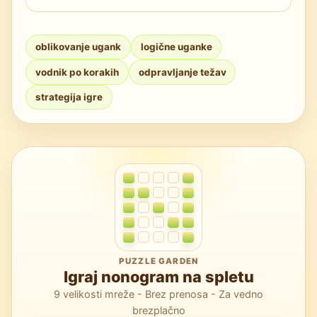
potrebne napredne tehnike, kot sta
Če platforma uporablja 0, to pomeni, da je
prekrivanje in protislovje.
celotna vrstica prazna. Takoj označite vse
oblikovanje ugank
logične uganke
celice kot prazne, da povečate širjenje
vodnik po korakih
odpravljanje težav
sklepov.
strategija igre
PUZZLE GARDEN
Igraj nonogram na spletu
9 velikosti mreže - Brez prenosa - Za vedno
brezplačno