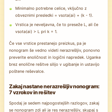
Minimalno potrebne celice, vključno z
obveznimi presledki = vsota(ai) + (k - 1).
Vrstica je neveljavna, če to preseže L, ali če
vsota(ai) > L pri k = 1.
Če vse vrstice prestanejo preizkus, pa je
nonogram še vedno videti nerazrešljiv, ponovno
preverite enoličnost in logični napredek. Uganke
brez enolične rešitve silijo v ugibanje in ustavijo
poštene reševalce.
Zakaj nastane nerazrešljiv nonogram:
7 vzrokov in rešitev
Spodaj je sedem najpogostejših razlogov, zakaj
se nonogram zdi ali je res nerazrešljiv, skupaj s