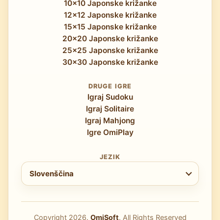
10x10 Japonske križanke
12x12 Japonske križanke
15x15 Japonske križanke
20x20 Japonske križanke
25x25 Japonske križanke
30x30 Japonske križanke
DRUGE IGRE
Igraj Sudoku
Igraj Solitaire
Igraj Mahjong
Igre OmiPlay
JEZIK
Izberi jezik
Slovenščina
Copyright
2026
.
OmiSoft
. All Rights Reserved