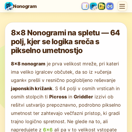
Nonogram
Nalaganje igre…
8×8 Nonogrami na spletu — 64
polj, kjer se logika sreča s
pikselno umetnostjo
8×8 nonogram
je prva velikost mreže, pri kateri
ima veliko igralcev občutek, da so iz »učenja
ugank« prešli v resnično poglobljeno reševanje
japonskih križank
. S 64 polji v osmih vrsticah in
osmih stolpcih ti
Picross
in
Griddler
izzivi ob
rešitvi ustvarijo prepoznavno, podrobno pikselno
umetnost ter zahtevajo večfazni pristop, ki gradi
trajno logično spretnost. Ne glede na to, ali
napredujete z
6×6
ali pa v to velikost vstopate