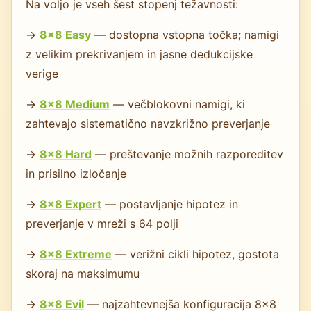
Na voljo je vseh šest stopenj težavnosti:
→
8×8 Easy
— dostopna vstopna točka; namigi
z velikim prekrivanjem in jasne dedukcijske
verige
→
8×8 Medium
— večblokovni namigi, ki
zahtevajo sistematično navzkrižno preverjanje
→
8×8 Hard
— preštevanje možnih razporeditev
in prisilno izločanje
→
8×8 Expert
— postavljanje hipotez in
preverjanje v mreži s 64 polji
→
8×8 Extreme
— verižni cikli hipotez, gostota
skoraj na maksimumu
→
8×8 Evil
— najzahtevnejša konfiguracija 8×8