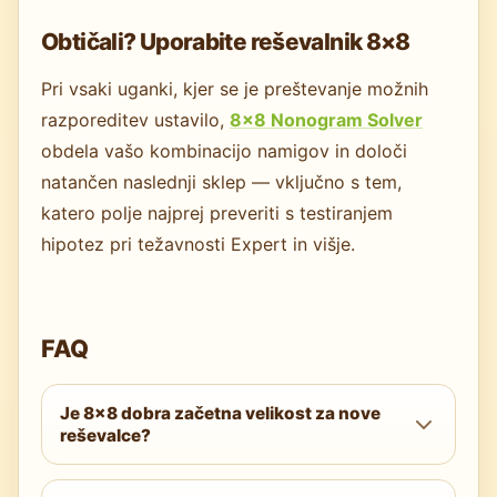
Obtičali? Uporabite reševalnik 8×8
Pri vsaki uganki, kjer se je preštevanje možnih
razporeditev ustavilo,
8×8 Nonogram Solver
obdela vašo kombinacijo namigov in določi
natančen naslednji sklep — vključno s tem,
katero polje najprej preveriti s testiranjem
hipotez pri težavnosti Expert in višje.
FAQ
Je 8×8 dobra začetna velikost za nove
reševalce?
Lahko je — vendar sta
5×5 Easy
ali
6×6