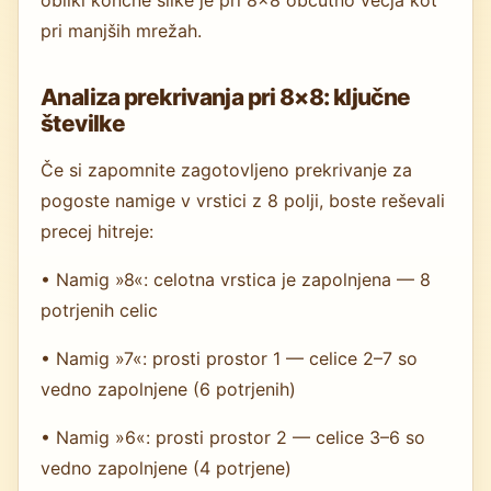
pri manjših mrežah.
Analiza prekrivanja pri 8×8: ključne
številke
Če si zapomnite zagotovljeno prekrivanje za
pogoste namige v vrstici z 8 polji, boste reševali
precej hitreje:
• Namig »8«: celotna vrstica je zapolnjena — 8
potrjenih celic
• Namig »7«: prosti prostor 1 — celice 2–7 so
vedno zapolnjene (6 potrjenih)
• Namig »6«: prosti prostor 2 — celice 3–6 so
vedno zapolnjene (4 potrjene)