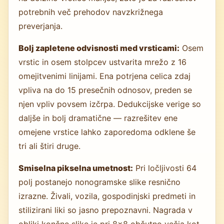
potrebnih več prehodov navzkrižnega
preverjanja.
Bolj zapletene odvisnosti med vrsticami:
Osem
vrstic in osem stolpcev ustvarita mrežo z 16
omejitvenimi linijami. Ena potrjena celica zdaj
vpliva na do 15 presečnih odnosov, preden se
njen vpliv povsem izčrpa. Dedukcijske verige so
daljše in bolj dramatične — razrešitev ene
omejene vrstice lahko zaporedoma odklene še
tri ali štiri druge.
Smiselna pikselna umetnost:
Pri ločljivosti 64
polj postanejo nonogramske slike resnično
izrazne. Živali, vozila, gospodinjski predmeti in
stilizirani liki so jasno prepoznavni. Nagrada v
obliki končne slike je pri 8×8 občutno večja kot