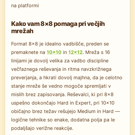
na platformi
Kako vam 8×8 pomaga pri večjih
mrežah
Format 8×8 je idealno vadbišče, preden se
premaknete na
10×10
in
12×12
. Mreža s 16
linijami je dovolj velika za vadbo discipline
večfaznega reševanja in ritma navzkrižnega
preverjanja, a hkrati dovolj majhna, da je celotno
stanje mreže še vedno mogoče spremljati v
mislih brez zapisovanja. Reševalci, ki pri 8×8
uspešno dokončajo Hard in Expert, pri 10×10
običajno brez težav rešujejo Medium in Hard —
logične tehnike so enake, dodatna polja pa le
podaljšajo verižne reakcije.