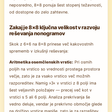
neposredno, 8×8 ponuja šest stopenj težavnosti,
od dostopne do zelo zahtevne.
Zakaj je 8×8 ključna velikost v razvoju
reševanja nonogramov
Skok z 6×6 na 8×8 prinese več kakovostnih
sprememb v izkušnji reševanja:
Aritmetika osemčlenskih vrstic:
Pri osmih
poljih na vrstico so vrednosti prostega prostora
večje, zato je za vsako vrstico več možnih
razporeditev. Namig »3« v vrstici z 8 polji ima
šest veljavnih položajev — precej več kot v
vrstici s 5 ali 6 polji. Analiza prekrivanja še
vedno deluje, vendar je prekrivno območje glede
na dolžino vrstice manjše, zato je za razrešitev