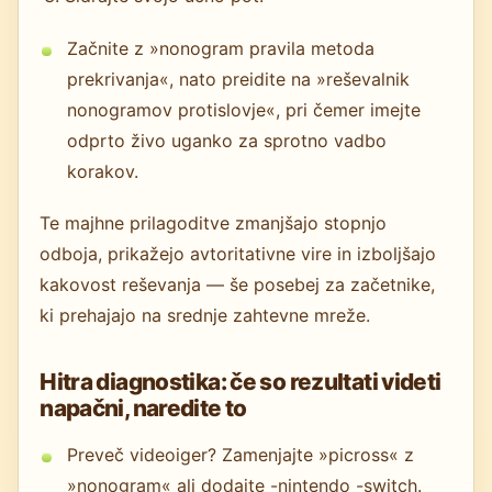
Začnite z »nonogram pravila metoda
prekrivanja«, nato preidite na »reševalnik
nonogramov protislovje«, pri čemer imejte
odprto živo uganko za sprotno vadbo
korakov.
Te majhne prilagoditve zmanjšajo stopnjo
odboja, prikažejo avtoritativne vire in izboljšajo
kakovost reševanja — še posebej za začetnike,
ki prehajajo na srednje zahtevne mreže.
Hitra diagnostika: če so rezultati videti
napačni, naredite to
Preveč videoiger? Zamenjajte »picross« z
»nonogram« ali dodajte -nintendo -switch.