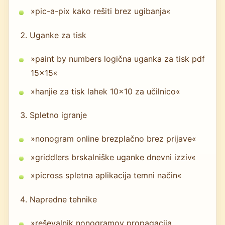
»pic-a-pix kako rešiti brez ugibanja«
Uganke za tisk
»paint by numbers logična uganka za tisk pdf
15x15«
»hanjie za tisk lahek 10x10 za učilnico«
Spletno igranje
»nonogram online brezplačno brez prijave«
»griddlers brskalniške uganke dnevni izziv«
»picross spletna aplikacija temni način«
Napredne tehnike
»reševalnik nonogramov propagacija