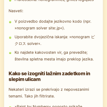
Nasveti:
V poizvedbo dodajte jezikovno kodo (npr.
»nonogram solver site:.jp«).
Uporabite dvojezična iskanja: »nonogram ピ
クロス solver«.
Ko najdete kakovosten vir, ga prevedite;
številna spletna mesta imajo preklop jezika.
Kako se izogniti lažnim zadetkom in
slepim ulicam
Nekateri izrazi se prekrivajo z nepovezanimi
temami. Tako jih filtrirate.
»Paint by Numbers« pogosto prikaže