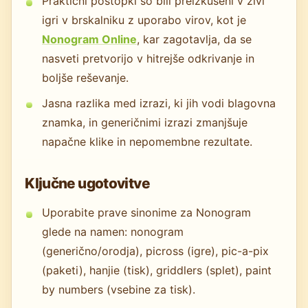
Praktični postopki so bili preizkušeni v živi
igri v brskalniku z uporabo virov, kot je
Nonogram Online
, kar zagotavlja, da se
nasveti pretvorijo v hitrejše odkrivanje in
boljše reševanje.
Jasna razlika med izrazi, ki jih vodi blagovna
znamka, in generičnimi izrazi zmanjšuje
napačne klike in nepomembne rezultate.
Ključne ugotovitve
Uporabite prave sinonime za Nonogram
glede na namen: nonogram
(generično/orodja), picross (igre), pic-a-pix
(paketi), hanjie (tisk), griddlers (splet), paint
by numbers (vsebine za tisk).