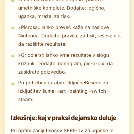
umetniške komplete. Dodajte: logično,
uganka, mreža, za tisk.
»Picross« lahko preveč kaže na naslove
Nintenda. Dodajte: pravila, za tisk, reševalnik,
da razširite rezultate.
»Griddlers« lahko vrne rezultate v slogu
križank. Dodajte: nonogram, pic-a-pix, da
zasidrate poizvedbo.
Po potrebi uporabite -ključneBesede za
izključitev šuma: -art -painting -switch -
steam.
Izkušnje: kaj v praksi dejansko deluje
Pri optimizaciji tisočev SERP-ov za uganke in