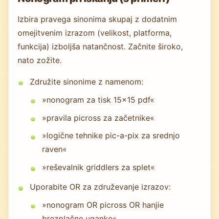
Izbira pravega sinonima skupaj z dodatnim
omejitvenim izrazom (velikost, platforma,
funkcija) izboljša natančnost. Začnite široko,
nato zožite.
Združite sinonime z namenom:
»nonogram za tisk 15x15 pdf«
»pravila picross za začetnike«
»logične tehnike pic-a-pix za srednjo
raven«
»reševalnik griddlers za splet«
Uporabite OR za združevanje izrazov:
»nonogram OR picross OR hanjie
brezplačne uganke«