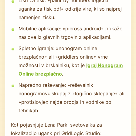
Listi za tisk: »paint by numbers logična
uganka za tisk pdf« odkrije vire, ki so najprej
namenjeni tisku.
Mobilne aplikacije: »picross android« prikaže
naslove iz glavnih trgovin z aplikacijami.
Spletno igranje: »nonogram online
brezplačno« ali »griddlers online« vrne
možnosti v brskalniku, kot je
Igraj Nonogram
Online brezplačno
.
Napredno reševanje: »reševalnik
nonogramov« skupaj z »logično sklepanje« ali
»protislovje« najde orodja in vodnike po
tehnikah.
Kot pojasnjuje Lena Park, svetovalka za
lokalizacijo ugank pri GridLogic Studio: