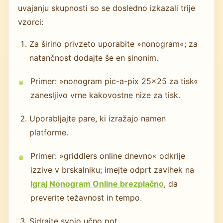
uvajanju skupnosti so se dosledno izkazali trije
vzorci:
Za širino privzeto uporabite »nonogram«; za
natančnost dodajte še en sinonim.
Primer: »nonogram pic-a-pix 25x25 za tisk«
zanesljivo vrne kakovostne nize za tisk.
Uporabljajte pare, ki izražajo namen
platforme.
Primer: »griddlers online dnevno« odkrije
izzive v brskalniku; imejte odprt zavihek na
Igraj Nonogram Online brezplačno
, da
preverite težavnost in tempo.
Sidrajte svojo učno pot.