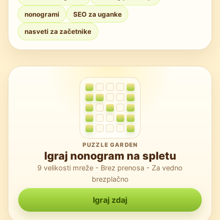
dodajte te opise kateremu koli sinonimu.
nonogrami
SEO za uganke
nasveti za začetnike
PUZZLE GARDEN
Igraj nonogram na spletu
9 velikosti mreže - Brez prenosa - Za vedno
brezplačno
Igraj zdaj