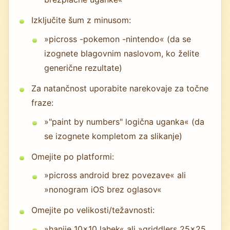
Izključite šum z minusom:
»picross -pokemon -nintendo« (da se
izognete blagovnim naslovom, ko želite
generične rezultate)
Za natančnost uporabite narekovaje za točne
fraze:
»"paint by numbers" logična uganka« (da
se izognete kompletom za slikanje)
Omejite po platformi:
»picross android brez povezave« ali
»nonogram iOS brez oglasov«
Omejite po velikosti/težavnosti:
»hanjie 10x10 lahek« ali »griddlers 25x25