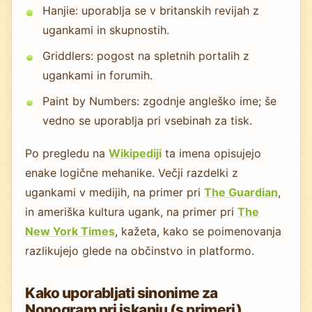
Hanjie: uporablja se v britanskih revijah z
ugankami in skupnostih.
Griddlers: pogost na spletnih portalih z
ugankami in forumih.
Paint by Numbers: zgodnje angleško ime; še
vedno se uporablja pri vsebinah za tisk.
Po pregledu na
Wikipediji
ta imena opisujejo
enake logične mehanike. Večji razdelki z
ugankami v medijih, na primer pri
The Guardian
,
in ameriška kultura ugank, na primer pri
The
New York Times
, kažeta, kako se poimenovanja
razlikujejo glede na občinstvo in platformo.
Kako uporabljati sinonime za
Nonogram pri iskanju (s primeri)