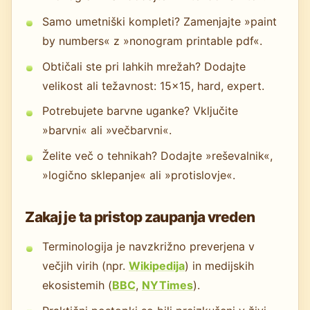
Samo umetniški kompleti? Zamenjajte »paint
by numbers« z »nonogram printable pdf«.
Obtičali ste pri lahkih mrežah? Dodajte
velikost ali težavnost: 15x15, hard, expert.
Potrebujete barvne uganke? Vključite
»barvni« ali »večbarvni«.
Želite več o tehnikah? Dodajte »reševalnik«,
»logično sklepanje« ali »protislovje«.
Zakaj je ta pristop zaupanja vreden
Terminologija je navzkrižno preverjena v
večjih virih (npr.
Wikipedija
) in medijskih
ekosistemih (
BBC
,
NYTimes
).