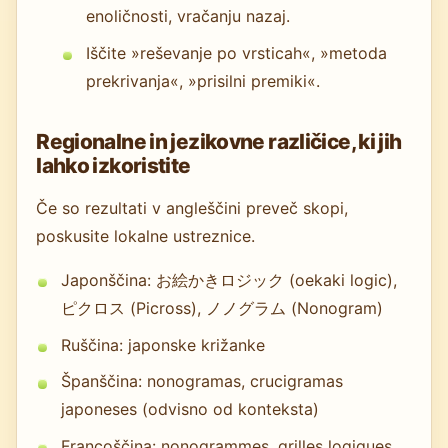
enoličnosti, vračanju nazaj.
Iščite »reševanje po vrsticah«, »metoda
prekrivanja«, »prisilni premiki«.
Regionalne in jezikovne različice, ki jih
lahko izkoristite
Če so rezultati v angleščini preveč skopi,
poskusite lokalne ustreznice.
Japonščina: お絵かきロジック (oekaki logic),
ピクロス (Picross), ノノグラム (Nonogram)
Ruščina: japonske križanke
Španščina: nonogramas, crucigramas
japoneses (odvisno od konteksta)
Francoščina: nonogrammes, grilles logiques