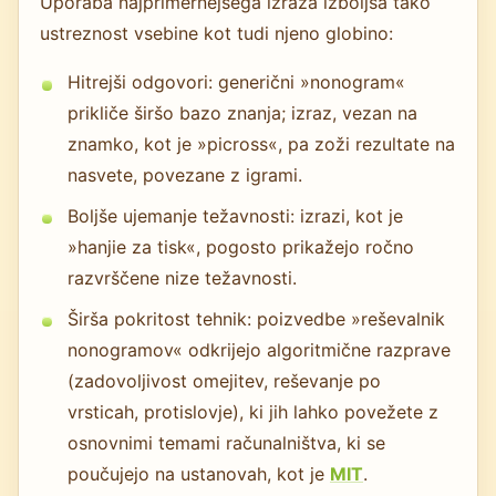
Uporaba najprimernejšega izraza izboljša tako
ustreznost vsebine kot tudi njeno globino:
Hitrejši odgovori: generični »nonogram«
prikliče širšo bazo znanja; izraz, vezan na
znamko, kot je »picross«, pa zoži rezultate na
nasvete, povezane z igrami.
Boljše ujemanje težavnosti: izrazi, kot je
»hanjie za tisk«, pogosto prikažejo ročno
razvrščene nize težavnosti.
Širša pokritost tehnik: poizvedbe »reševalnik
nonogramov« odkrijejo algoritmične razprave
(zadovoljivost omejitev, reševanje po
vrsticah, protislovje), ki jih lahko povežete z
osnovnimi temami računalništva, ki se
poučujejo na ustanovah, kot je
MIT
.