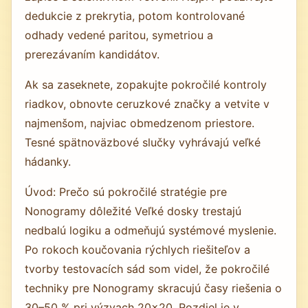
dedukcie z prekrytia, potom kontrolované
odhady vedené paritou, symetriou a
prerezávaním kandidátov.
Ak sa zaseknete, zopakujte pokročilé kontroly
riadkov, obnovte ceruzkové značky a vetvite v
najmenšom, najviac obmedzenom priestore.
Tesné spätnoväzbové slučky vyhrávajú veľké
hádanky.
Úvod: Prečo sú pokročilé stratégie pre
Nonogramy dôležité Veľké dosky trestajú
nedbalú logiku a odmeňujú systémové myslenie.
Po rokoch koučovania rýchlych riešiteľov a
tvorby testovacích sád som videl, že pokročilé
techniky pre Nonogramy skracujú časy riešenia o
30–50 % pri výzvach 20×20. Rozdiel je v