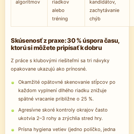
algoritmov
riadkov
kandidátov,
alebo
zachytávanie
tréning
chýb
Skúsenosť z praxe: 30 % úspora času,
ktorú si môžete pripísať k dobru
Z práce s klubovými riešiteľmi sa tri návyky
opakovane ukazujú ako prínosné.
Okamžité opätovné skenovanie stĺpcov po
každom vyplnení dlhého riadku znižuje
spätné vracanie približne o 25 %.
Agresívne skoré kontroly okrajov často
ukotvia 2–3 rohy a zrýchlia stred hry.
Prísna hygiena vetiev (jedno políčko, jedna