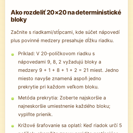
Ako rozdeliť 20×20 na deterministické
bloky
Začnite s riadkami/stĺpcami, kde súčet nápovedí
plus povinné medzery presahuje dĺžku riadku.
Príklad: V 20-políčkovom riadku s
nápovedami 9, 8, 2 vyžadujú bloky a
medzery 9 + 1 + 8 + 1 + 2 = 21 miest. Jedno
miesto navyše znamená aspoň jedno
prekrytie pri každom veľkom bloku.
Metóda prekrytia: Zoberte najskoršie a
najneskoršie umiestnenie každého bloku;
vyplňte prienik.
Krížové šrafovanie sa oplatí: Keď riadok určí 5