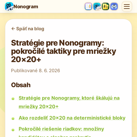
Nonogram
<-
Späť na blog
Stratégie pre Nonogramy:
pokročilé taktiky pre mriežky
20×20+
Publikované
8. 6. 2026
Obsah
Stratégie pre Nonogramy, ktoré škálujú na
mriežky 20×20+
Ako rozdeliť 20×20 na deterministické bloky
Pokročilé riešenie riadkov: množiny