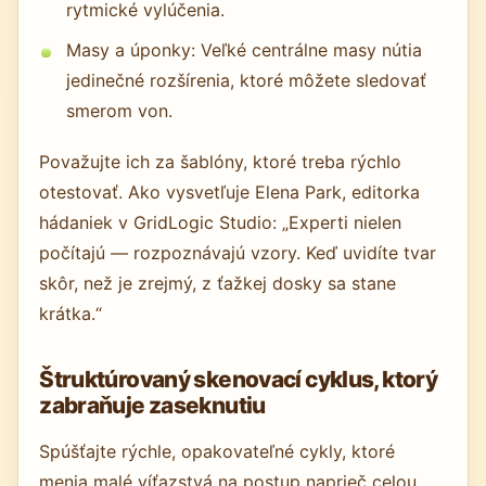
rytmické vylúčenia.
Masy a úponky: Veľké centrálne masy nútia
jedinečné rozšírenia, ktoré môžete sledovať
smerom von.
Považujte ich za šablóny, ktoré treba rýchlo
otestovať. Ako vysvetľuje Elena Park, editorka
hádaniek v GridLogic Studio: „Experti nielen
počítajú — rozpoznávajú vzory. Keď uvidíte tvar
skôr, než je zrejmý, z ťažkej dosky sa stane
krátka.“
Štruktúrovaný skenovací cyklus, ktorý
zabraňuje zaseknutiu
Spúšťajte rýchle, opakovateľné cykly, ktoré
menia malé víťazstvá na postup naprieč celou