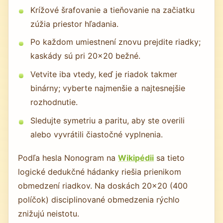
Krížové šrafovanie a tieňovanie na začiatku
zúžia priestor hľadania.
Po každom umiestnení znovu prejdite riadky;
kaskády sú pri 20×20 bežné.
Vetvite iba vtedy, keď je riadok takmer
binárny; vyberte najmenšie a najtesnejšie
rozhodnutie.
Sledujte symetriu a paritu, aby ste overili
alebo vyvrátili čiastočné vyplnenia.
Podľa hesla Nonogram na
Wikipédii
sa tieto
logické dedukčné hádanky riešia prienikom
obmedzení riadkov. Na doskách 20×20 (400
políčok) disciplinované obmedzenia rýchlo
znižujú neistotu.