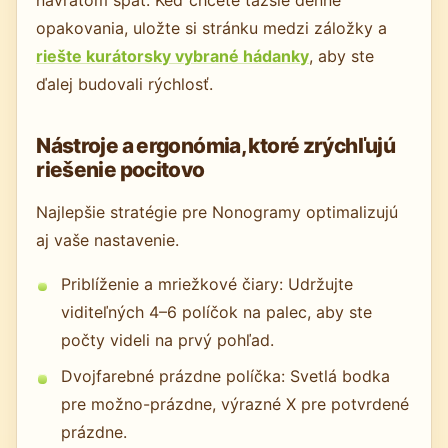
návratom späť. Keď chcete ťažšie denné
opakovania, uložte si stránku medzi záložky a
riešte kurátorsky vybrané hádanky
, aby ste
ďalej budovali rýchlosť.
Nástroje a ergonómia, ktoré zrýchľujú
riešenie pocitovo
Najlepšie stratégie pre Nonogramy optimalizujú
aj vaše nastavenie.
Priblíženie a mriežkové čiary: Udržujte
viditeľných 4–6 políčok na palec, aby ste
počty videli na prvý pohľad.
Dvojfarebné prázdne políčka: Svetlá bodka
pre možno-prázdne, výrazné X pre potvrdené
prázdne.