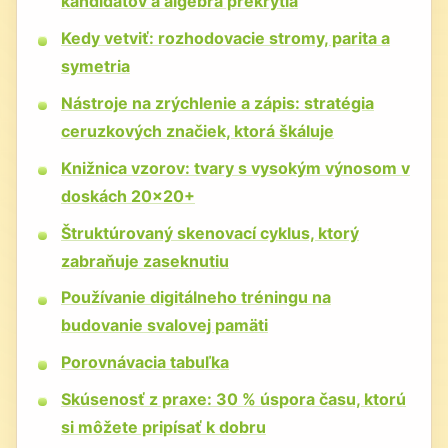
kandidátov a algebra prekrytia
Kedy vetviť: rozhodovacie stromy, parita a
symetria
Nástroje na zrýchlenie a zápis: stratégia
ceruzkových značiek, ktorá škáluje
Knižnica vzorov: tvary s vysokým výnosom v
doskách 20×20+
Štruktúrovaný skenovací cyklus, ktorý
zabraňuje zaseknutiu
Používanie digitálneho tréningu na
budovanie svalovej pamäti
Porovnávacia tabuľka
Skúsenosť z praxe: 30 % úspora času, ktorú
si môžete pripísať k dobru