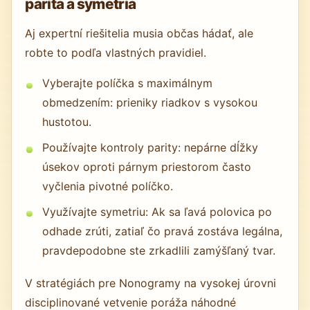
parita a symetria
Aj expertní riešitelia musia občas hádať, ale
robte to podľa vlastných pravidiel.
Vyberajte políčka s maximálnym
obmedzením: prieniky riadkov s vysokou
hustotou.
Používajte kontroly parity: nepárne dĺžky
úsekov oproti párnym priestorom často
vyčlenia pivotné políčko.
Využívajte symetriu: Ak sa ľavá polovica po
odhade zrúti, zatiaľ čo pravá zostáva legálna,
pravdepodobne ste zrkadlili zamýšľaný tvar.
V stratégiách pre Nonogramy na vysokej úrovni
disciplinované vetvenie poráža náhodné