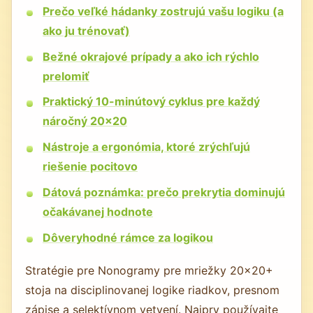
Prečo veľké hádanky zostrujú vašu logiku (a
ako ju trénovať)
Bežné okrajové prípady a ako ich rýchlo
prelomiť
Praktický 10-minútový cyklus pre každý
náročný 20×20
Nástroje a ergonómia, ktoré zrýchľujú
riešenie pocitovo
Dátová poznámka: prečo prekrytia dominujú
očakávanej hodnote
Dôveryhodné rámce za logikou
Stratégie pre Nonogramy pre mriežky 20×20+
stoja na disciplinovanej logike riadkov, presnom
zápise a selektívnom vetvení. Najprv používajte