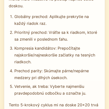
doskou.
Globálny prechod: Aplikujte prekrytie na
každý riadok raz.
Prioritný prechod: Vráťte sa k riadkom, ktoré
sa zmenili v poslednom ťahu.
Kompresia kandidátov: Prepočítajte
najskoršie/najneskoršie začiatky na tesných
riadkoch.
Prechod parity: Skúmajte párne/nepárne
medzery pri dlhých úsekoch.
Vetvenie, ak treba: Vyberte najmenšiu
pravdepodobnú odbočku a označte ju.
Tento 5-krokový cyklus mi na doske 20×20 trvá