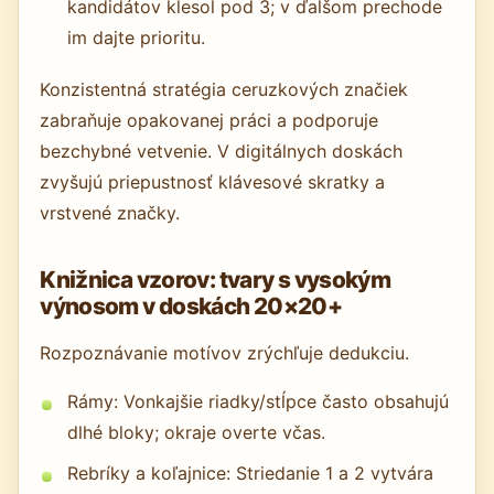
kandidátov klesol pod 3; v ďalšom prechode
im dajte prioritu.
Konzistentná stratégia ceruzkových značiek
zabraňuje opakovanej práci a podporuje
bezchybné vetvenie. V digitálnych doskách
zvyšujú priepustnosť klávesové skratky a
vrstvené značky.
Knižnica vzorov: tvary s vysokým
výnosom v doskách 20×20+
Rozpoznávanie motívov zrýchľuje dedukciu.
Rámy: Vonkajšie riadky/stĺpce často obsahujú
dlhé bloky; okraje overte včas.
Rebríky a koľajnice: Striedanie 1 a 2 vytvára