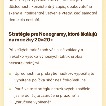
dôslednosti: konzistentný zápis, opakovateľné
skeny a inteligentné vetvenie vtedy, keď samotná
dedukcia nestačí.
Stratégie pre Nonogramy, ktoré škálujú
na mriežky 20×20+
Pri veľkých mriežkach vás silné základy a
niekoľko vysoko výnosných taktík urobia
nezastaviteľnými.
Uprednostnite prekrytie riadkov: vypočítajte
vynútené políčka skôr než čokoľvek iné.
Používajte stratégiu ceruzkových značiek:
jasne odlišujte „zaručene prázdne“ a
„zaručene vyplnené“.