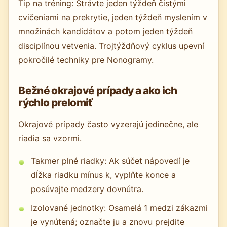
Tip na tréning: Strávte jeden týždeň čistými
cvičeniami na prekrytie, jeden týždeň myslením v
množinách kandidátov a potom jeden týždeň
disciplínou vetvenia. Trojtýždňový cyklus upevní
pokročilé techniky pre Nonogramy.
Bežné okrajové prípady a ako ich
rýchlo prelomiť
Okrajové prípady často vyzerajú jedinečne, ale
riadia sa vzormi.
Takmer plné riadky: Ak súčet nápovedí je
dĺžka riadku mínus k, vyplňte konce a
posúvajte medzery dovnútra.
Izolované jednotky: Osamelá 1 medzi zákazmi
je vynútená; označte ju a znovu prejdite