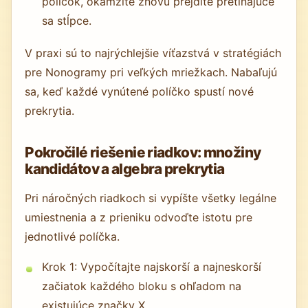
políčok, okamžite znovu prejdite pretínajúce
sa stĺpce.
V praxi sú to najrýchlejšie víťazstvá v stratégiách
pre Nonogramy pri veľkých mriežkach. Nabaľujú
sa, keď každé vynútené políčko spustí nové
prekrytia.
Pokročilé riešenie riadkov: množiny
kandidátov a algebra prekrytia
Pri náročných riadkoch si vypíšte všetky legálne
umiestnenia a z prieniku odvoďte istotu pre
jednotlivé políčka.
Krok 1: Vypočítajte najskorší a najneskorší
začiatok každého bloku s ohľadom na
existujúce značky X.