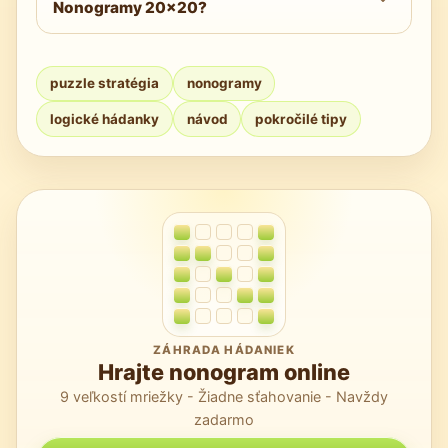
Nonogramy 20×20?
pracovných postupov: vypočítajte okná
kandidátov, pretnite ich a konajte podľa
Použite aplikáciu Nonogram Online na
istôt.
bezplatné, rýchle dosky a prehľadné
puzzle stratégia
nonogramy
nástroje. Pravidelné opakovanie buduje
logické hádanky
návod
pokročilé tipy
tempo a presnosť na veľkých, zložitých
mriežkach.
ZÁHRADA HÁDANIEK
Hrajte nonogram online
9 veľkostí mriežky - Žiadne sťahovanie - Navždy
zadarmo