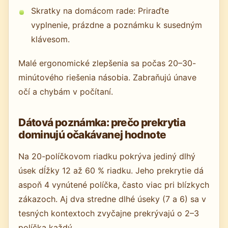
Skratky na domácom rade: Priraďte
vyplnenie, prázdne a poznámku k susedným
klávesom.
Malé ergonomické zlepšenia sa počas 20–30-
minútového riešenia násobia. Zabraňujú únave
očí a chybám v počítaní.
Dátová poznámka: prečo prekrytia
dominujú očakávanej hodnote
Na 20-políčkovom riadku pokrýva jediný dlhý
úsek dĺžky 12 až 60 % riadku. Jeho prekrytie dá
aspoň 4 vynútené políčka, často viac pri blízkych
zákazoch. Aj dva stredne dlhé úseky (7 a 6) sa v
tesných kontextoch zvyčajne prekrývajú o 2–3
políčka každý.