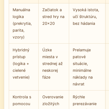
Manuálna
Začiatok a
Vysoká istota,
logika
stred hry na
učí štruktúru,
(prekrytia,
20×20
bez hádania
parita,
vzory)
Hybridný
Úzke
Prelamuje
prístup
miesta v
patové
(logika +
strednej až
situácie,
cielené
neskorej
minimálne
vetvenie)
fáze
náklady na
návrat
Kontrola s
Overovanie
Rýchle
pomocou
zložitých
prerezávanie