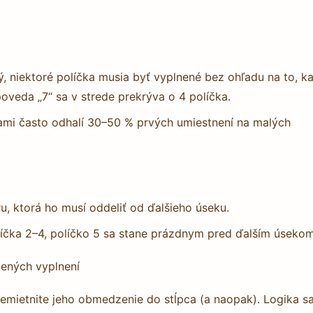
ý, niektoré políčka musia byť vyplnené bez ohľadu na to, k
poveda „7“ sa v strede prekrýva o 4 políčka.
iami často odhalí 30–50 % prvých umiestnení na malých
u, ktorá ho musí oddeliť od ďalšieho úseku.
olíčka 2–4, políčko 5 sa stane prázdnym pred ďalším úsekom
dených vyplnení
remietnite jeho obmedzenie do stĺpca (a naopak). Logika s