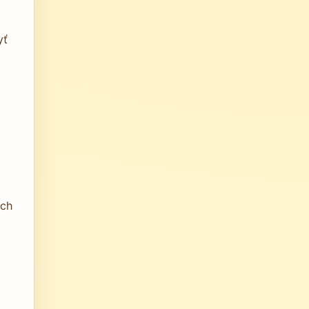
yť
ich