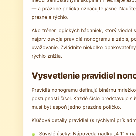
— a prázdne políčka označujte jasne. Naučte 
presne a rýchlo.
Ako tréner logických hádaniek, ktorý viedol st
najprv osvoja pravidlá nonogramu a zápis, po
uvažovanie. Zvládnite niekoľko opakovateľný
rýchlo znížia.
Vysvetlenie pravidiel non
Pravidlá nonogramu definujú binárnu mriežk
postupnosti čísel. Každé číslo predstavuje 
musí byť aspoň jedno prázdne políčko.
Kľúčové detaily pravidiel (s rýchlymi príkladm
Súvislé úseky: Nápoveda riadku „4 1“ v r