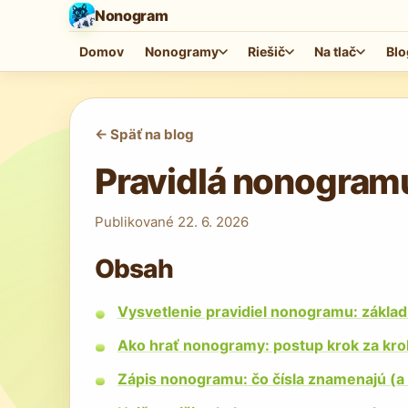
Nonogram
Domov
Nonogramy
Riešič
Na tlač
Blo
<-
Späť na blog
Pravidlá nonogramu:
Publikované
22. 6. 2026
Obsah
Vysvetlenie pravidiel nonogramu: základ
Ako hrať nonogramy: postup krok za kro
Zápis nonogramu: čo čísla znamenajú (a 