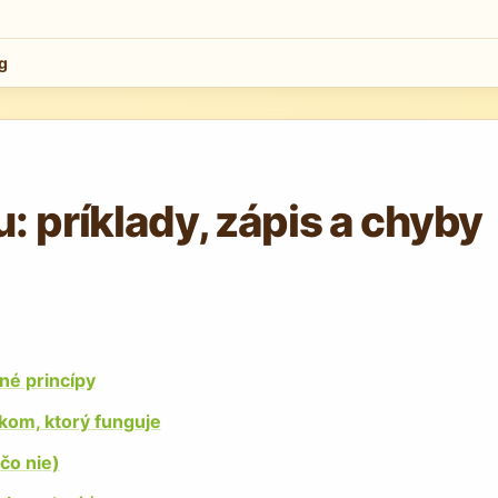
g
 príklady, zápis a chyby
né princípy
kom, ktorý funguje
čo nie)