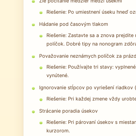
Zlé počítanie medzier medzi úsekmi
Riešenie: Po umiestnení úseku hneď oz
Hádanie pod časovým tlakom
Riešenie: Zastavte sa a znova prejdite
políčok. Dobré tipy na nonogram zdôra
Považovanie neznámych políčok za práz
Riešenie: Používajte tri stavy: vyplne
vynútené.
Ignorovanie stĺpcov po vyriešení riadkov
Riešenie: Pri každej zmene vždy urobt
Strácanie poradia úsekov
Riešenie: Pri párovaní úsekov s miest
kurzorom.