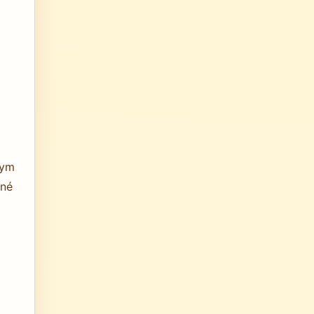
nym
tné