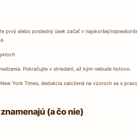
že prvý alebo posledný úsek začať v najskoršej/najneskorše
a.
cykloch
dzenia. Pokračujte v striedaní, až kým nebude hotovo.
v New York Times, dedukcia založená na vzoroch sa s prax
 znamenajú (a čo nie)