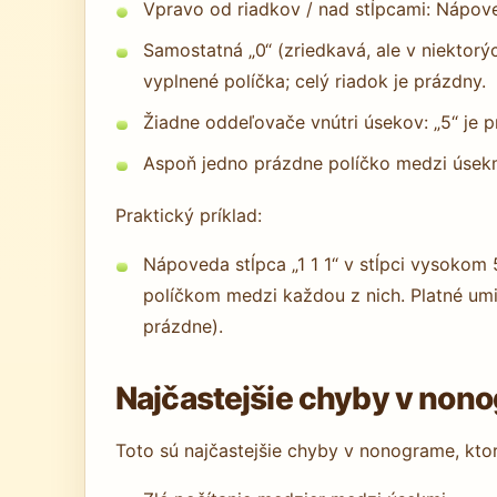
Vpravo od riadkov / nad stĺpcami: Nápov
Samostatná „0“ (zriedkavá, ale v niektorý
vyplnené políčka; celý riadok je prázdny.
Žiadne oddeľovače vnútri úsekov: „5“ je p
Aspoň jedno prázdne políčko medzi úsekm
Praktický príklad:
Nápoveda stĺpca „1 1 1“ v stĺpci vysokom
políčkom medzi každou z nich. Platné umie
prázdne).
Najčastejšie chyby v nono
Toto sú najčastejšie chyby v nonograme, kt