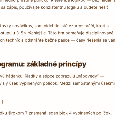
sa zápis, používajte konzistentnú logiku a budete riešiť
ovky nováčikov, som videl tie isté vzorce: hráči, ktorí si
stupujú 3–5× rýchlejšie. Táto hra odmeňuje disciplinované
ch techník a odstráňte bežné pasce — časy riešenia sa vá
ogramu: základné princípy
ovú hádanku. Riadky a stĺpce zobrazujú „nápovedy“ —
súvislý úsek vyplnených políčok. Medzi samostatnými úsekmi
i):
iadku širokom 7 znamená jeden blok 4 vyplnených políčok,