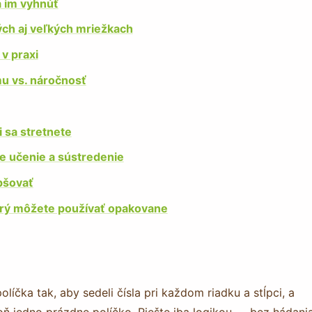
a im vyhnúť
ých aj veľkých mriežkach
 v praxi
u vs. náročnosť
i sa stretnete
e učenie a sústredenie
epšovať
torý môžete používať opakovane
íčka tak, aby sedeli čísla pri každom riadku a stĺpci, a
ň jedno prázdne políčko. Riešte iba logikou — bez hádani