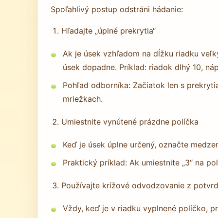
Spoľahlivý postup odstráni hádanie:
Hľadajte „úplné prekrytia“
Ak je úsek vzhľadom na dĺžku riadku veľk
úsek dopadne. Príklad: riadok dlhý 10, ná
Pohľad odborníka: Začiatok len s prekryt
mriežkach.
Umiestnite vynútené prázdne políčka
Keď je úsek úplne určený, označte medzer
Praktický príklad: Ak umiestnite „3“ na p
Používajte krížové odvodzovanie z potvr
Vždy, keď je v riadku vyplnené políčko, p