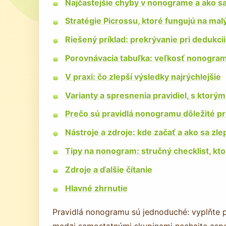
Najčastejšie chyby v nonograme a ako s
Stratégie Picrossu, ktoré fungujú na mal
Riešený príklad: prekrývanie pri dedukcii
Porovnávacia tabuľka: veľkosť nonogram
V praxi: čo zlepší výsledky najrýchlejšie
Varianty a spresnenia pravidiel, s ktorým
Prečo sú pravidlá nonogramu dôležité pr
Nástroje a zdroje: kde začať a ako sa zl
Tipy na nonogram: stručný checklist, k
Zdroje a ďalšie čítanie
Hlavné zhrnutie
Pravidlá nonogramu sú jednoduché: vyplňte pol
medzi samostatnými skupinami nechajte aspo