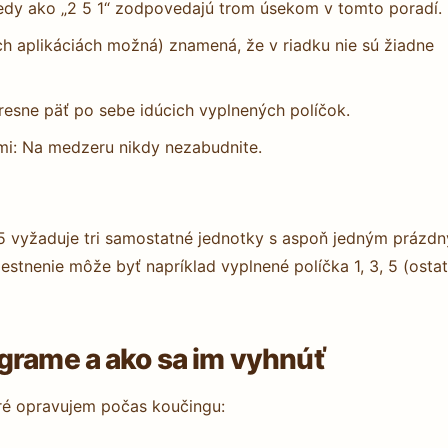
edy ako „2 5 1“ zodpovedajú trom úsekom v tomto poradí.
ch aplikáciách možná) znamená, že v riadku nie sú žiadne
resne päť po sebe idúcich vyplnených políčok.
i: Na medzeru nikdy nezabudnite.
 5 vyžaduje tri samostatné jednotky s aspoň jedným prázd
stnenie môže byť napríklad vyplnené políčka 1, 3, 5 (osta
grame a ako sa im vyhnúť
oré opravujem počas koučingu: