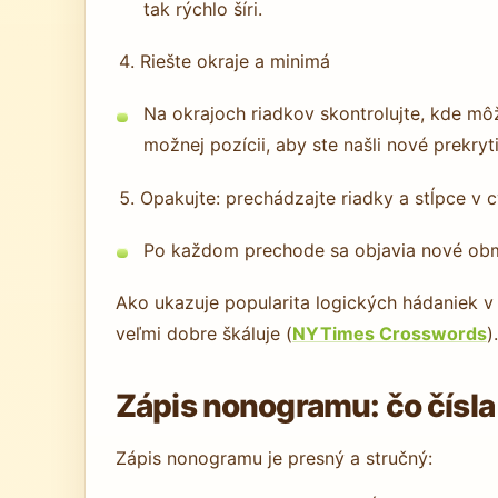
tak rýchlo šíri.
Riešte okraje a minimá
Na okrajoch riadkov skontrolujte, kde mô
možnej pozícii, aby ste našli nové prekryti
Opakujte: prechádzajte riadky a stĺpce v 
Po každom prechode sa objavia nové obme
Ako ukazuje popularita logických hádaniek 
veľmi dobre škáluje (
NYTimes Crosswords
).
Zápis nonogramu: čo čísla
Zápis nonogramu je presný a stručný: