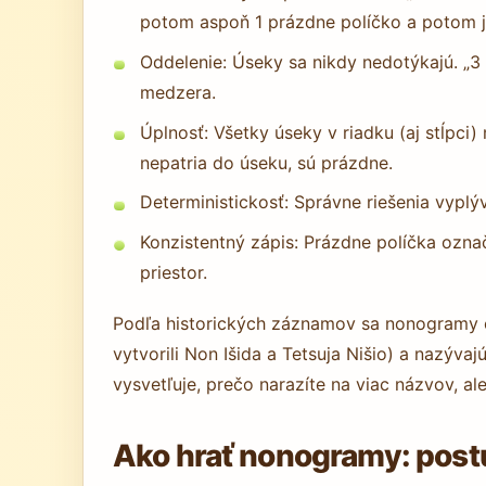
potom aspoň 1 prázdne políčko a potom jed
Oddelenie: Úseky sa nikdy nedotýkajú. „
medzera.
Úplnosť: Všetky úseky v riadku (aj stĺpci
nepatria do úseku, sú prázdne.
Deterministickosť: Správne riešenia vyplýva
Konzistentný zápis: Prázdne políčka označu
priestor.
Podľa historických záznamov sa nonogramy ob
vytvorili Non Išida a Tetsuja Nišio) a nazývajú
vysvetľuje, prečo narazíte na viac názvov, ale
Ako hrať nonogramy: postu