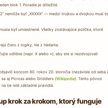
en blok 1. Poradie je dôležité.
3 2“ nemôže byť „XXXXX“ — medzi trojkou a dvojkou musí b
) musia byť umiestnené. Všetky zostávajúce políčka, ktoré
jú čisto z logiky, nie z hádania.
jte odlišne (napr. X alebo •), aby ste si nezdvojovali
javili koncom 80. rokov 20. storočia (nezávisle od seba 
 sa aj Picross alebo Griddlers (
Wikipedia
). Tento pôvod
 na tie isté základné pravidlá.
p krok za krokom, ktorý funguje