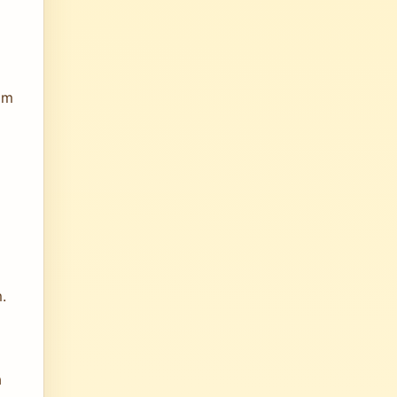
am
.
a