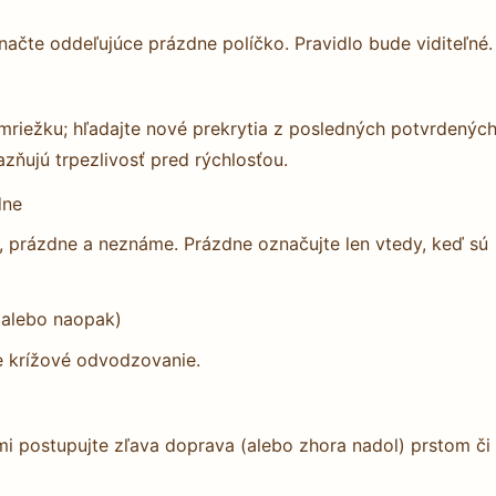
načte oddeľujúce prázdne políčko. Pravidlo bude viditeľné.
 mriežku; hľadajte nové prekrytia z posledných potvrdenýc
zňujú trpezlivosť pred rýchlosťou.
dne
né, prázdne a neznáme. Prázdne označujte len vtedy, keď sú
 (alebo naopak)
e krížové odvodzovanie.
ami postupujte zľava doprava (alebo zhora nadol) prstom či