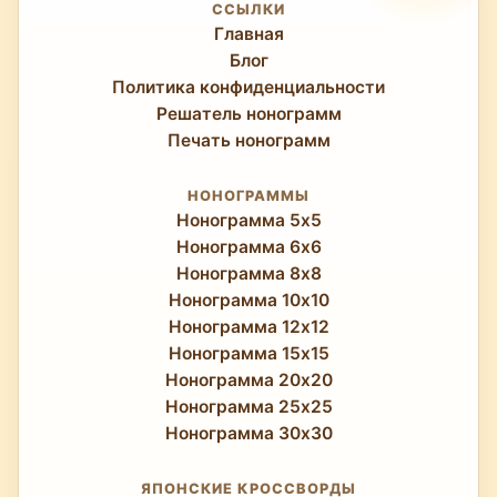
между сессиями.
разрешении становятся возможны
ССЫЛКИ
Главная
сложные сцены, многосоставные
Блог
композиции и тонкая имитация
Политика конфиденциальности
градиентов, поэтому каждая завершённая
Решатель нонограмм
головоломка 25×25 выглядит как
Печать нонограмм
действительно впечатляющий
визуальный объект.
НОНОГРАММЫ
Нонограмма 5x5
Нонограмма 6x6
Нонограмма 8x8
Нонограмма 10x10
Нонограмма 12x12
Нонограмма 15x15
Нонограмма 20x20
Нонограмма 25x25
Нонограмма 30x30
ЯПОНСКИЕ КРОССВОРДЫ