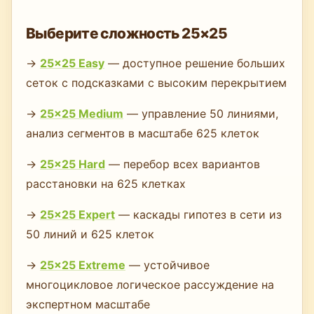
Выберите сложность 25×25
→
25×25 Easy
— доступное решение больших
сеток с подсказками с высоким перекрытием
→
25×25 Medium
— управление 50 линиями,
анализ сегментов в масштабе 625 клеток
→
25×25 Hard
— перебор всех вариантов
расстановки на 625 клетках
→
25×25 Expert
— каскады гипотез в сети из
50 линий и 625 клеток
→
25×25 Extreme
— устойчивое
многоцикловое логическое рассуждение на
экспертном масштабе