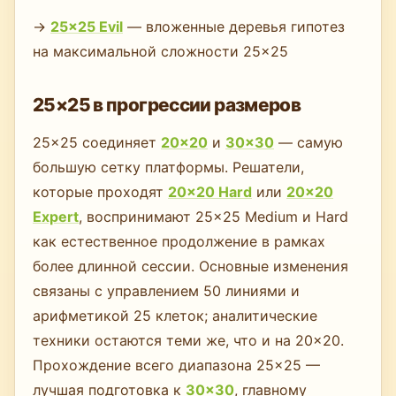
→
25×25 Evil
— вложенные деревья гипотез
на максимальной сложности 25×25
25×25 в прогрессии размеров
25×25 соединяет
20×20
и
30×30
— самую
большую сетку платформы. Решатели,
которые проходят
20×20 Hard
или
20×20
Expert
, воспринимают 25×25 Medium и Hard
как естественное продолжение в рамках
более длинной сессии. Основные изменения
связаны с управлением 50 линиями и
арифметикой 25 клеток; аналитические
техники остаются теми же, что и на 20×20.
Прохождение всего диапазона 25×25 —
лучшая подготовка к
30×30
, главному