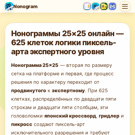
Nonogram
Загрузка игры…
Нонограммы 25×25 онлайн —
625 клеток логики пиксель-
арта экспертного уровня
Нонограмма 25×25
— вторая по размеру
сетка на платформе и первая, где процесс
решения по характеру переходит от
продвинутого
к
экспертному
. При 625
клетках, распределённых по двадцати пяти
строкам и двадцати пяти столбцам, эти
головоломки
японский кроссворд
,
гридлер
и
пикросс
создают пиксель-арт
исключительного разрешения и требуют