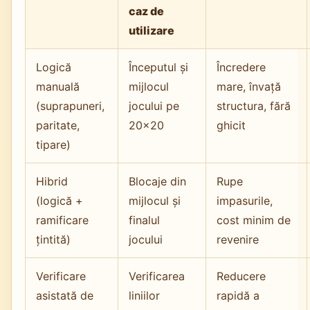
caz de
utilizare
Logică
Începutul și
Încredere
manuală
mijlocul
mare, învață
(suprapuneri,
jocului pe
structura, fără
paritate,
20x20
ghicit
tipare)
Hibrid
Blocaje din
Rupe
(logică +
mijlocul și
impasurile,
ramificare
finalul
cost minim de
țintită)
jocului
revenire
Verificare
Verificarea
Reducere
asistată de
liniilor
rapidă a