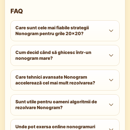
FAQ
Care sunt cele mai fiabile strategii
Nonogram pentru grile 20x20?
Începe cu deducțiile prin suprapunere,
Cum decid când să ghicesc într-un
păstrează notări stricte cu creionul și fă
nonogram mare?
ramificare doar pe cele mai constrânse
celule. Re-scană rândurile și coloanele după
Ghicește doar după ce suprapunerile și
fiecare plasare.
Care tehnici avansate Nonogram
scanările candidaților se blochează. Alege
accelerează cel mai mult rezolvarea?
cea mai mică intersecție, cea mai
constrânsă, și marchează ramura ca să poți
Intersecțiile seturilor de candidați, verificările
reveni curat.
Sunt utile pentru oameni algoritmii de
de paritate și recunoașterea tiparelor (cadre,
rezolvare Nonogram?
scări) reduc constant timpul de rezolvare pe
tablele 20x20+.
Da. Concepte precum propagarea
Unde pot exersa online nonogramuri
constrângerilor și reducerea candidaților se