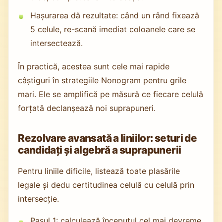
Hașurarea dă rezultate: când un rând fixează
5 celule, re-scană imediat coloanele care se
intersectează.
În practică, acestea sunt cele mai rapide
câștiguri în strategiile Nonogram pentru grile
mari. Ele se amplifică pe măsură ce fiecare celulă
forțată declanșează noi suprapuneri.
Rezolvare avansată a liniilor: seturi de
candidați și algebră a suprapunerii
Pentru liniile dificile, listează toate plasările
legale și dedu certitudinea celulă cu celulă prin
intersecție.
Pasul 1: calculează începutul cel mai devreme