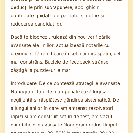
deducțiile prin suprapunere, apoi ghiciri
controlate ghidate de paritate, simetrie și
reducerea candidaților.
Dacă te blochezi, rulează din nou verificările
avansate ale liniilor, actualizează notările cu
creionul și fă ramificare în cel mai mic spațiu, cel
mai constrâns. Buclele de feedback strânse
câștigă la puzzle-urile mari.
Introducere: De ce contează strategiile avansate
Nonogram Tablele mari penalizează logica
neglijentă și răsplătesc gândirea sistematică. De-
a lungul anilor în care am antrenat rezolvatori
rapizi și am construit seturi de test, am văzut
cum tehnicile avansate Nonogram reduc timpul
de rezolvare cu 30–50% la provocările 20x20.