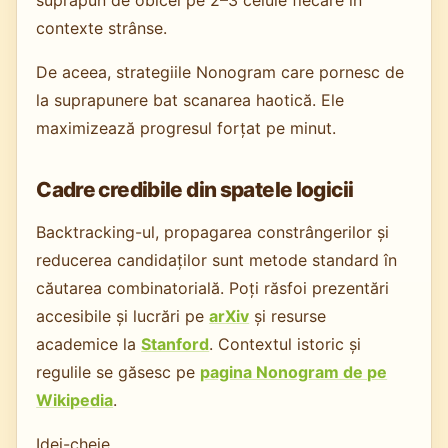
suprapun de obicei pe 2–3 celule fiecare în
contexte strânse.
De aceea, strategiile Nonogram care pornesc de
la suprapunere bat scanarea haotică. Ele
maximizează progresul forțat pe minut.
Cadre credibile din spatele logicii
Backtracking-ul, propagarea constrângerilor și
reducerea candidaților sunt metode standard în
căutarea combinatorială. Poți răsfoi prezentări
accesibile și lucrări pe
arXiv
și resurse
academice la
Stanford
. Contextul istoric și
regulile se găsesc pe
pagina Nonogram de pe
Wikipedia
.
Idei-cheie