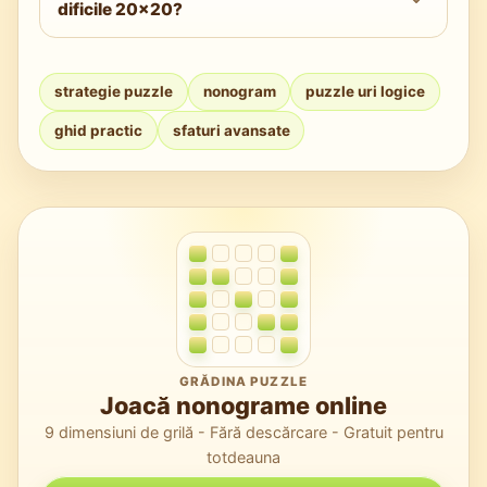
dificile 20x20?
traduc în fluxuri de lucru umane: calculezi
ferestrele de candidați, le intersectezi și
Folosește aplicația Nonogram Online pentru
acționezi pe certitudini.
table gratuite, rapide și instrumente curate.
strategie puzzle
nonogram
puzzle uri logice
Repetițiile regulate îți construiesc ritmul și
ghid practic
sfaturi avansate
precizia pe grile mari și complexe.
GRĂDINA PUZZLE
Joacă nonograme online
9 dimensiuni de grilă - Fără descărcare - Gratuit pentru
totdeauna