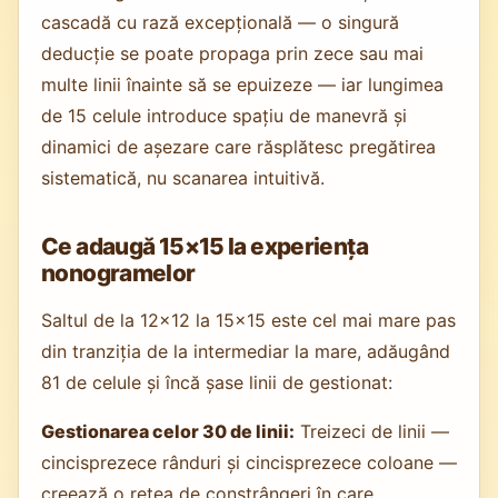
cascadă cu rază excepțională — o singură
deducție se poate propaga prin zece sau mai
multe linii înainte să se epuizeze — iar lungimea
de 15 celule introduce spațiu de manevră și
dinamici de așezare care răsplătesc pregătirea
sistematică, nu scanarea intuitivă.
Ce adaugă 15×15 la experiența
nonogramelor
Saltul de la 12×12 la 15×15 este cel mai mare pas
din tranziția de la intermediar la mare, adăugând
81 de celule și încă șase linii de gestionat:
Gestionarea celor 30 de linii:
Treizeci de linii —
cincisprezece rânduri și cincisprezece coloane —
creează o rețea de constrângeri în care