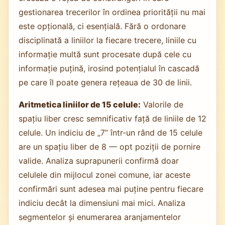
gestionarea trecerilor în ordinea priorității nu mai
este opțională, ci esențială. Fără o ordonare
disciplinată a liniilor la fiecare trecere, liniile cu
informație multă sunt procesate după cele cu
informație puțină, irosind potențialul în cascadă
pe care îl poate genera rețeaua de 30 de linii.
Aritmetica liniilor de 15 celule:
Valorile de
spațiu liber cresc semnificativ față de liniile de 12
celule. Un indiciu de „7” într-un rând de 15 celule
are un spațiu liber de 8 — opt poziții de pornire
valide. Analiza suprapunerii confirmă doar
celulele din mijlocul zonei comune, iar aceste
confirmări sunt adesea mai puține pentru fiecare
indiciu decât la dimensiuni mai mici. Analiza
segmentelor și enumerarea aranjamentelor