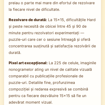
preiau o parte mai mare din efortul de rezolvare
la fiecare nivel de dificultate.
Rezolvare de durată:
La 15×15, dificultățile Hard
și peste necesită de obicei între 45 și 90 de
minute pentru rezolvatori experimentați —
puzzle-uri care cer o sesiune întreagă și oferă
concentrarea susținută și satisfacția rezolvării de
durată.
Pixel art excepțional:
La 225 de celule, imaginile
nonogramelor ating un nivel de calitate vizuală
comparabil cu publicațiile profesionale de
puzzle-uri. Detaliile fine, profunzimea
compoziției și redarea expresivă se combină
pentru ca fiecare dezvăluire 15×15 să fie un
adevărat moment vizual.