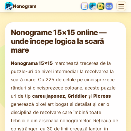
Nonogram
Se încarcă jocul…
Nonograme 15×15 online —
unde începe logica la scară
mare
Nonograma 15×15
marchează trecerea de la
puzzle-uri de nivel intermediar la rezolvarea la
scară mare. Cu 225 de celule pe cincisprezece
rânduri și cincisprezece coloane, aceste puzzle-
uri de tip
careu japonez
,
Griddler
și
Picross
generează pixel art bogat și detaliat și cer o
disciplină de rezolvare care îmbină toate
tehnicile din arsenalul nonogramelor. Rețeaua de
constrângeri cu 30 de linii creează lanțuri în