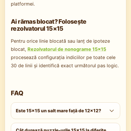
platformei.
Ai rămas blocat? Folosește
rezolvatorul 15×15
Pentru orice linie blocată sau lanț de ipoteze
blocat,
Rezolvatorul de nonograme 15×15
procesează configurația indiciilor pe toate cele
30 de linii și identifică exact următorul pas logic.
FAQ
Este 15×15 un salt mare față de 12×12?
Ca număr de celule, da — 81 de celule în
Cât durează puzzle-urile 15×15 la diferite
plus și încă șase linii. Ca tehnică, se aplică