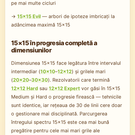
pe mai multe cicluri
→
15×15 Evil
— arbori de ipoteze imbricați la
adâncimea maximă 15×15
15×15 în progresia completă a
dimensiunilor
Dimensiunea 15×15 face legătura între intervalul
intermediar (
10×10
–
12×12
) și grilele mari
(
20×20
–
30×30
). Rezolvatorii care termină
12×12 Hard
sau
12×12 Expert
vor găsi în 15×15
Medium și Hard o progresie firească — tehnicile
sunt identice, iar rețeaua de 30 de linii cere doar
o gestionare mai disciplinată. Parcurgerea
întregului spectru 15×15 este cea mai bună
pregătire pentru cele mai mari grile ale