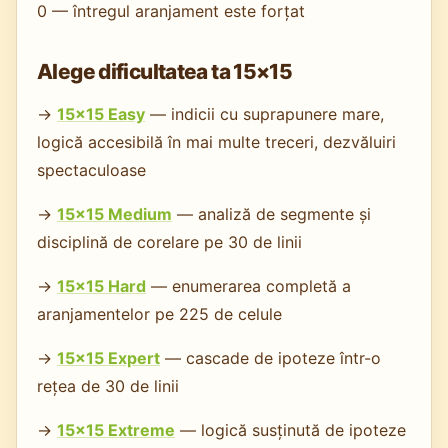
0 — întregul aranjament este forțat
Alege dificultatea ta 15×15
→
15×15 Easy
— indicii cu suprapunere mare,
logică accesibilă în mai multe treceri, dezvăluiri
spectaculoase
→
15×15 Medium
— analiză de segmente și
disciplină de corelare pe 30 de linii
→
15×15 Hard
— enumerarea completă a
aranjamentelor pe 225 de celule
→
15×15 Expert
— cascade de ipoteze într-o
rețea de 30 de linii
→
15×15 Extreme
— logică susținută de ipoteze